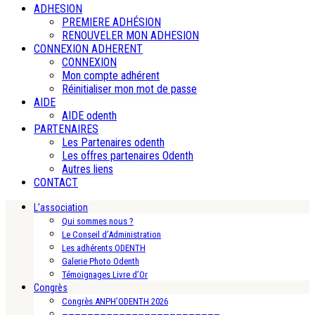
ADHESION
PREMIERE ADHÉSION
RENOUVELER MON ADHESION
CONNEXION ADHERENT
CONNEXION
Mon compte adhérent
Réinitialiser mon mot de passe
AIDE
AIDE odenth
PARTENAIRES
Les Partenaires odenth
Les offres partenaires Odenth
Autres liens
CONTACT
L’association
Qui sommes nous ?
Le Conseil d’Administration
Les adhérents ODENTH
Galerie Photo Odenth
Témoignages Livre d’Or
Congrès
Congrès ANPH’ODENTH 2026
—————————————————————————-