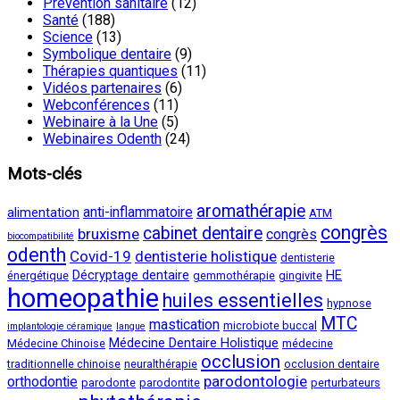
Prévention sanitaire
(12)
Santé
(188)
Science
(13)
Symbolique dentaire
(9)
Thérapies quantiques
(11)
Vidéos partenaires
(6)
Webconférences
(11)
Webinaire à la Une
(5)
Webinaires Odenth
(24)
Mots-clés
aromathérapie
anti-inflammatoire
alimentation
ATM
congrès
cabinet dentaire
bruxisme
congrès
biocompatibilité
odenth
Covid-19
dentisterie holistique
dentisterie
Décryptage dentaire
HE
énergétique
gemmothérapie
gingivite
homeopathie
huiles essentielles
hypnose
MTC
mastication
microbiote buccal
implantologie céramique
langue
Médecine Dentaire Holistique
Médecine Chinoise
médecine
occlusion
traditionnelle chinoise
neuralthérapie
occlusion dentaire
parodontologie
orthodontie
parodonte
parodontite
perturbateurs