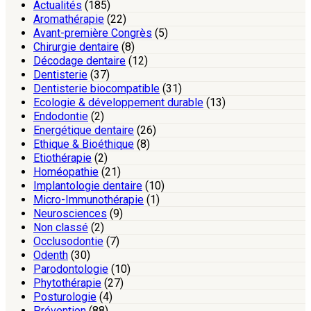
Actualités
(185)
Aromathérapie
(22)
Avant-première Congrès
(5)
Chirurgie dentaire
(8)
Décodage dentaire
(12)
Dentisterie
(37)
Dentisterie biocompatible
(31)
Ecologie & développement durable
(13)
Endodontie
(2)
Energétique dentaire
(26)
Ethique & Bioéthique
(8)
Etiothérapie
(2)
Homéopathie
(21)
Implantologie dentaire
(10)
Micro-Immunothérapie
(1)
Neurosciences
(9)
Non classé
(2)
Occlusodontie
(7)
Odenth
(30)
Parodontologie
(10)
Phytothérapie
(27)
Posturologie
(4)
Prévention
(88)