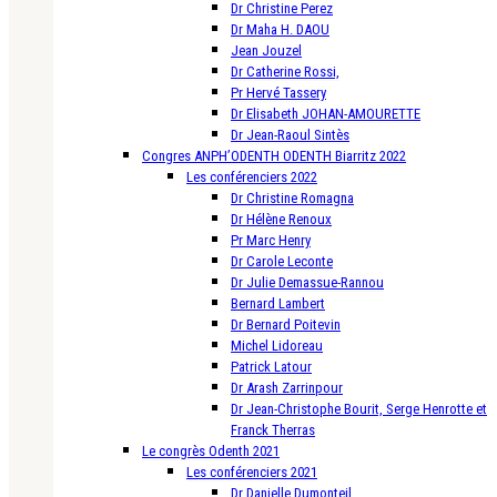
Dr Christine Perez
Dr Maha H. DAOU
Jean Jouzel
Dr Catherine Rossi,
Pr Hervé Tassery
Dr Elisabeth JOHAN-AMOURETTE
Dr Jean-Raoul Sintès
Congres ANPH’ODENTH ODENTH Biarritz 2022
Les conférenciers 2022
Dr Christine Romagna
Dr Hélène Renoux
Pr Marc Henry
Dr Carole Leconte
Dr Julie Demassue-Rannou
Bernard Lambert
Dr Bernard Poitevin
Michel Lidoreau
Patrick Latour
Dr Arash Zarrinpour
Dr Jean-Christophe Bourit, Serge Henrotte et
Franck Therras
Le congrès Odenth 2021
Les conférenciers 2021
Dr Danielle Dumonteil