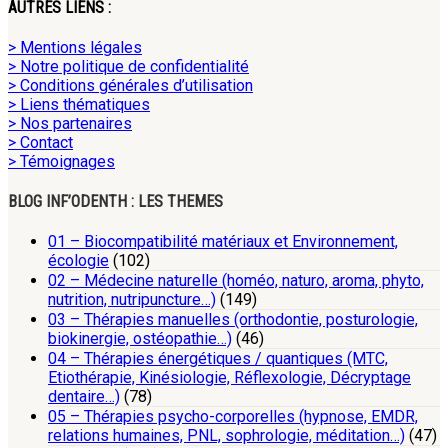
AUTRES LIENS :
> Mentions légales
> Notre politique de confidentialité
> Conditions générales d’utilisation
> Liens thématiques
> Nos partenaires
> Contact
> Témoignages
BLOG INF’ODENTH : LES THEMES
01 – Biocompatibilité matériaux et Environnement,
écologie
(102)
02 – Médecine naturelle (homéo, naturo, aroma, phyto,
nutrition, nutripuncture…)
(149)
03 – Thérapies manuelles (orthodontie, posturologie,
biokinergie, ostéopathie…)
(46)
04 – Thérapies énergétiques / quantiques (MTC,
Etiothérapie, Kinésiologie, Réflexologie, Décryptage
dentaire…)
(78)
05 – Thérapies psycho-corporelles (hypnose, EMDR,
relations humaines, PNL, sophrologie, méditation…)
(47)