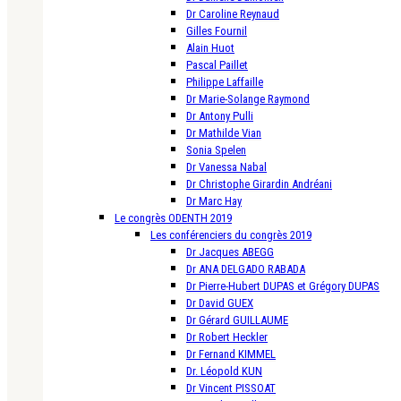
Dr Caroline Reynaud
Gilles Fournil
Alain Huot
Pascal Paillet
Philippe Laffaille
Dr Marie-Solange Raymond
Dr Antony Pulli
Dr Mathilde Vian
Sonia Spelen
Dr Vanessa Nabal
Dr Christophe Girardin Andréani
Dr Marc Hay
Le congrès ODENTH 2019
Les conférenciers du congrès 2019
Dr Jacques ABEGG
Dr ANA DELGADO RABADA
Dr Pierre-Hubert DUPAS et Grégory DUPAS
Dr David GUEX
Dr Gérard GUILLAUME
Dr Robert Heckler
Dr Fernand KIMMEL
Dr. Léopold KUN
Dr Vincent PISSOAT