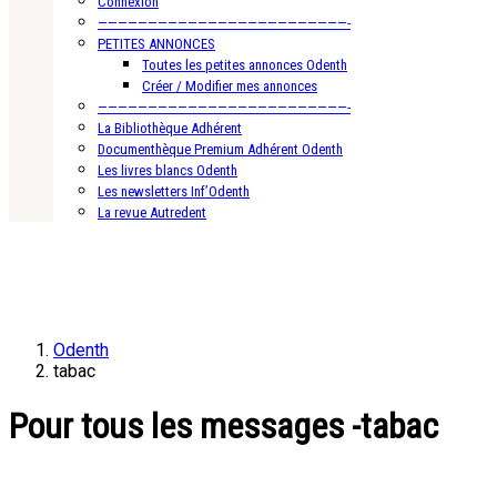
Connexion
—————————————————————————-
PETITES ANNONCES
Toutes les petites annonces Odenth
Créer / Modifier mes annonces
—————————————————————————-
La Bibliothèque Adhérent
Documenthèque Premium Adhérent Odenth
Les livres blancs Odenth
Les newsletters Inf’Odenth
La revue Autredent
Odenth
tabac
Pour tous les messages -tabac