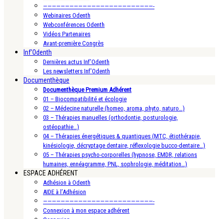
—————————————————————————-
Webinaires Odenth
Webconférences Odenth
Vidéos Partenaires
Avant-première Congrès
Inf’Odenth
Dernières actus Inf’Odenth
Les newsletters Inf’Odenth
Documenthèque
Documenthèque Premium Adhérent
01 – Biocompatibilité et écologie
02 – Médecine naturelle (homeo, aroma, phyto, naturo…)
03 – Thérapies manuelles (orthodontie, posturologie,
ostéopathie…)
04 – Thérapies énergétiques & quantiques (MTC, étiothérapie,
kinésiologie, décryptage dentaire, réflexologie bucco-dentaire…)
05 – Thérapies psycho-corporelles (hypnose, EMDR, relations
humaines, ennéagramme, PNL, sophrologie, méditation…)
ESPACE ADHÉRENT
Adhésion à Odenth
AIDE à l’Adhésion
—————————————————————————-
Connexion à mon espace adhérent