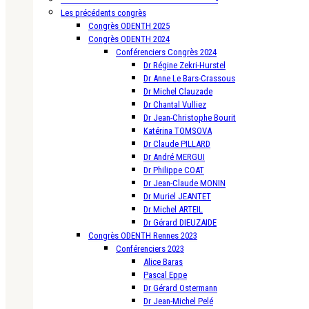
Les précédents congrès
Congrès ODENTH 2025
Congrès ODENTH 2024
Conférenciers Congrès 2024
Dr Régine Zekri-Hurstel
Dr Anne Le Bars-Crassous
Dr Michel Clauzade
Dr Chantal Vulliez
Dr Jean-Christophe Bourit
Katérina TOMSOVA
Dr Claude PILLARD
Dr André MERGUI
Dr Philippe COAT
Dr Jean-Claude MONIN
Dr Muriel JEANTET
Dr Michel ARTEIL
Dr Gérard DIEUZAIDE
Congrès ODENTH Rennes 2023
Conférenciers 2023
Alice Baras
Pascal Eppe
Dr Gérard Ostermann
Dr Jean-Michel Pelé