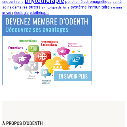
phytothérapie
endocriniens
pollution électromagnétique
santé
stress
système immunitaire
soins dentaires
symbolique dentaire
système
écologie
étiothérapie
nerveux
A PROPOS D’ODENTH