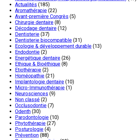
Actualités
(185)
Aromathérapie
(22)
Avant-première Congrès
(5)
Chirurgie dentaire
(8)
Décodage dentaire
(12)
Dentisterie
(37)
Dentisterie biocompatible
(31)
Ecologie & développement durable
(13)
Endodontie
(2)
Energétique dentaire
(26)
Ethique & Bioéthique
(8)
Etiothérapie
(2)
Homéopathie
(21)
Implantologie dentaire
(10)
Micro-Immunothérapie
(1)
Neurosciences
(9)
Non classé
(2)
Occlusodontie
(7)
Odenth
(30)
Parodontologie
(10)
Phytothérapie
(27)
Posturologie
(4)
Prévention
(88)