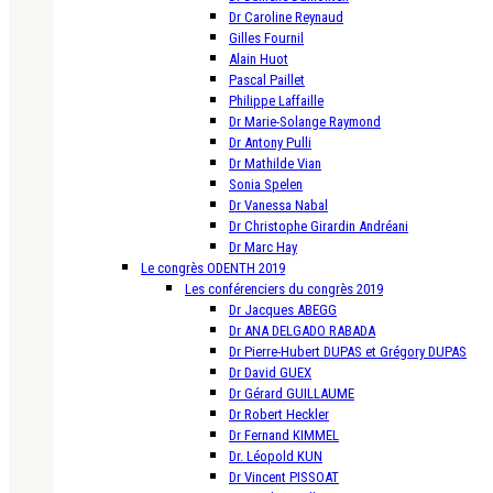
Dr Caroline Reynaud
Gilles Fournil
Alain Huot
Pascal Paillet
Philippe Laffaille
Dr Marie-Solange Raymond
Dr Antony Pulli
Dr Mathilde Vian
Sonia Spelen
Dr Vanessa Nabal
Dr Christophe Girardin Andréani
Dr Marc Hay
Le congrès ODENTH 2019
Les conférenciers du congrès 2019
Dr Jacques ABEGG
Dr ANA DELGADO RABADA
Dr Pierre-Hubert DUPAS et Grégory DUPAS
Dr David GUEX
Dr Gérard GUILLAUME
Dr Robert Heckler
Dr Fernand KIMMEL
Dr. Léopold KUN
Dr Vincent PISSOAT