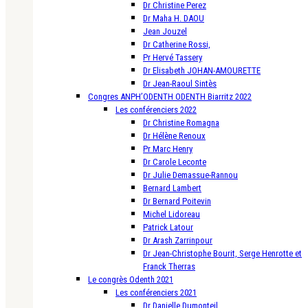
Dr Christine Perez
Dr Maha H. DAOU
Jean Jouzel
Dr Catherine Rossi,
Pr Hervé Tassery
Dr Elisabeth JOHAN-AMOURETTE
Dr Jean-Raoul Sintès
Congres ANPH’ODENTH ODENTH Biarritz 2022
Les conférenciers 2022
Dr Christine Romagna
Dr Hélène Renoux
Pr Marc Henry
Dr Carole Leconte
Dr Julie Demassue-Rannou
Bernard Lambert
Dr Bernard Poitevin
Michel Lidoreau
Patrick Latour
Dr Arash Zarrinpour
Dr Jean-Christophe Bourit, Serge Henrotte et
Franck Therras
Le congrès Odenth 2021
Les conférenciers 2021
Dr Danielle Dumonteil