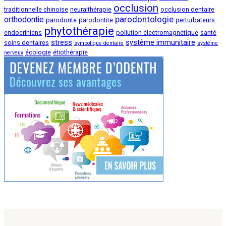
occlusion
traditionnelle chinoise
neuralthérapie
occlusion dentaire
parodontologie
orthodontie
parodonte
parodontite
perturbateurs
phytothérapie
endocriniens
pollution électromagnétique
santé
stress
système immunitaire
soins dentaires
symbolique dentaire
système
écologie
étiothérapie
nerveux