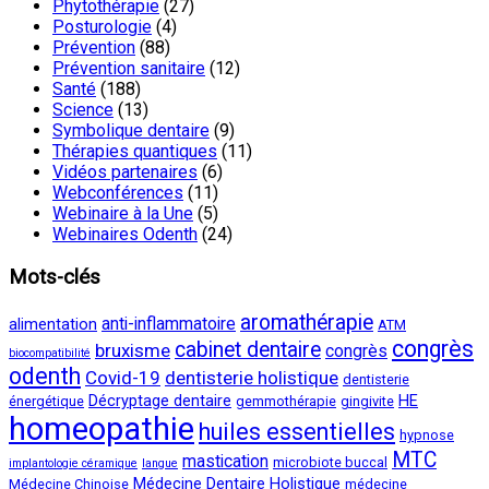
Phytothérapie
(27)
Posturologie
(4)
Prévention
(88)
Prévention sanitaire
(12)
Santé
(188)
Science
(13)
Symbolique dentaire
(9)
Thérapies quantiques
(11)
Vidéos partenaires
(6)
Webconférences
(11)
Webinaire à la Une
(5)
Webinaires Odenth
(24)
Mots-clés
aromathérapie
anti-inflammatoire
alimentation
ATM
congrès
cabinet dentaire
bruxisme
congrès
biocompatibilité
odenth
Covid-19
dentisterie holistique
dentisterie
Décryptage dentaire
HE
énergétique
gemmothérapie
gingivite
homeopathie
huiles essentielles
hypnose
MTC
mastication
microbiote buccal
implantologie céramique
langue
Médecine Dentaire Holistique
Médecine Chinoise
médecine