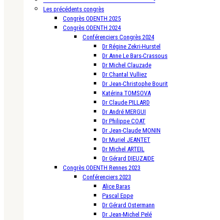
Les précédents congrès
Congrès ODENTH 2025
Congrès ODENTH 2024
Conférenciers Congrès 2024
Dr Régine Zekri-Hurstel
Dr Anne Le Bars-Crassous
Dr Michel Clauzade
Dr Chantal Vulliez
Dr Jean-Christophe Bourit
Katérina TOMSOVA
Dr Claude PILLARD
Dr André MERGUI
Dr Philippe COAT
Dr Jean-Claude MONIN
Dr Muriel JEANTET
Dr Michel ARTEIL
Dr Gérard DIEUZAIDE
Congrès ODENTH Rennes 2023
Conférenciers 2023
Alice Baras
Pascal Eppe
Dr Gérard Ostermann
Dr Jean-Michel Pelé