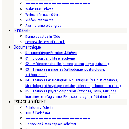
—————————————————————————-
Webinaires Odenth
Webconférences Odenth
Vidéos Partenaires
Avant-première Congrès
Inf’Odenth
Dernières actus Inf’Odenth
Les newsletters Inf’Odenth
Documenthèque
Documenthèque Premium Adhérent
01 – Biocompatibilité et écologie
02 – Médecine naturelle (homeo, aroma, phyto, naturo…)
03 – Thérapies manuelles (orthodontie, posturologie,
ostéopathie…)
04 – Thérapies énergétiques & quantiques (MTC, étiothérapie,
kinésiologie, décryptage dentaire, réflexologie bucco-dentaire…)
05 – Thérapies psycho-corporelles (hypnose, EMDR, relations
humaines, ennéagramme, PNL, sophrologie, méditation…)
ESPACE ADHÉRENT
Adhésion à Odenth
AIDE à l’Adhésion
—————————————————————————-
Connexion à mon espace adhérent