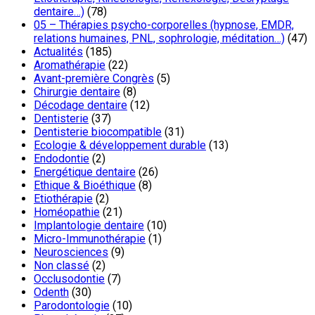
dentaire…)
(78)
05 – Thérapies psycho-corporelles (hypnose, EMDR,
relations humaines, PNL, sophrologie, méditation…)
(47)
Actualités
(185)
Aromathérapie
(22)
Avant-première Congrès
(5)
Chirurgie dentaire
(8)
Décodage dentaire
(12)
Dentisterie
(37)
Dentisterie biocompatible
(31)
Ecologie & développement durable
(13)
Endodontie
(2)
Energétique dentaire
(26)
Ethique & Bioéthique
(8)
Etiothérapie
(2)
Homéopathie
(21)
Implantologie dentaire
(10)
Micro-Immunothérapie
(1)
Neurosciences
(9)
Non classé
(2)
Occlusodontie
(7)
Odenth
(30)
Parodontologie
(10)