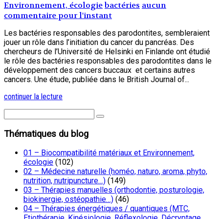
Environnement, écologie
bactéries
aucun
commentaire pour l'instant
Les bactéries responsables des parodontites, sembleraient
jouer un rôle dans l’initiation du cancer du pancréas. Des
chercheurs de l’Université de Helsinki en Finlande ont étudié
le rôle des bactéries responsables des parodontites dans le
développement des cancers buccaux et certains autres
cancers. Une étude, publiée dans le British Journal of...
continuer la lecture
Thématiques du blog
01 – Biocompatibilité matériaux et Environnement,
écologie
(102)
02 – Médecine naturelle (homéo, naturo, aroma, phyto,
nutrition, nutripuncture…)
(149)
03 – Thérapies manuelles (orthodontie, posturologie,
biokinergie, ostéopathie…)
(46)
04 – Thérapies énergétiques / quantiques (MTC,
Etiothérapie, Kinésiologie, Réflexologie, Décryptage