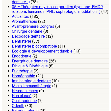
dentaire…)
(78)
05 – Thérapies psycho-corporelles (hypnose, EMDR,
relations humaines, PNL, sophrologie, méditation…)
(47)
Actualités
(185)
Aromathérapie
(22)
Avant-première Congrès
(5)
Chirurgie dentaire
(8)
Décodage dentaire
(12)
Dentisterie
(37)
Dentisterie biocompatible
(31)
Ecologie & développement durable
(13)
Endodontie
(2)
Energétique dentaire
(26)
Ethique & Bioéthique
(8)
Etiothérapie
(2)
Homéopathie
(21)
Implantologie dentaire
(10)
Micro-Immunothérapie
(1)
Neurosciences
(9)
Non classé
(2)
Occlusodontie
(7)
Odenth
(30)
Parodontologie
(10)