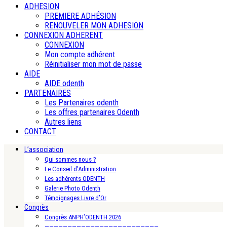
ADHESION
PREMIERE ADHÉSION
RENOUVELER MON ADHESION
CONNEXION ADHERENT
CONNEXION
Mon compte adhérent
Réinitialiser mon mot de passe
AIDE
AIDE odenth
PARTENAIRES
Les Partenaires odenth
Les offres partenaires Odenth
Autres liens
CONTACT
L’association
Qui sommes nous ?
Le Conseil d’Administration
Les adhérents ODENTH
Galerie Photo Odenth
Témoignages Livre d’Or
Congrès
Congrès ANPH’ODENTH 2026
—————————————————————————-