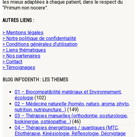
les mieux adaptées à chaque patient, dans le respect du
“Primum non nocere”.
AUTRES LIENS :
> Mentions légales
> Notre politique de confidentialité
> Conditions générales d’utilisation
> Liens thématiques
> Nos partenaires
> Contact
> Témoignages
BLOG INF’ODENTH : LES THEMES
01 – Biocompatibilité matériaux et Environnement,
écologie
(102)
02 – Médecine naturelle (homéo, naturo, aroma, phyto,
nutrition, nutripuncture…)
(149)
03 – Thérapies manuelles (orthodontie, posturologie,
biokinergie, ostéopathie…)
(46)
04 – Thérapies énergétiques / quantiques (MTC,
Etiothérapie, Kinésiologie, Réflexologie, Décryptage