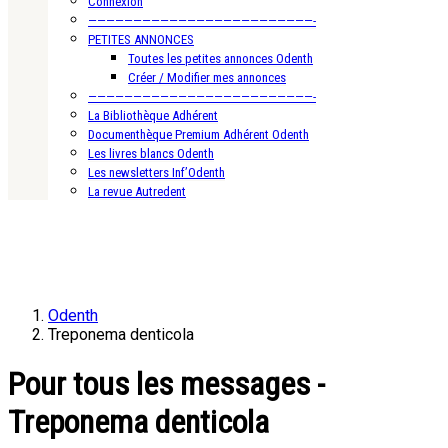
Connexion
—————————————————————————-
PETITES ANNONCES
Toutes les petites annonces Odenth
Créer / Modifier mes annonces
—————————————————————————-
La Bibliothèque Adhérent
Documenthèque Premium Adhérent Odenth
Les livres blancs Odenth
Les newsletters Inf’Odenth
La revue Autredent
Odenth
Treponema denticola
Pour tous les messages -
Treponema denticola