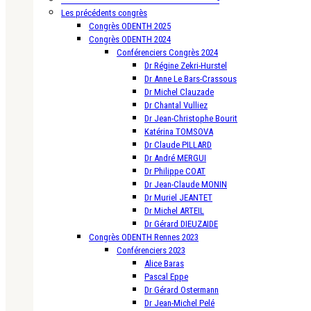
Les précédents congrès
Congrès ODENTH 2025
Congrès ODENTH 2024
Conférenciers Congrès 2024
Dr Régine Zekri-Hurstel
Dr Anne Le Bars-Crassous
Dr Michel Clauzade
Dr Chantal Vulliez
Dr Jean-Christophe Bourit
Katérina TOMSOVA
Dr Claude PILLARD
Dr André MERGUI
Dr Philippe COAT
Dr Jean-Claude MONIN
Dr Muriel JEANTET
Dr Michel ARTEIL
Dr Gérard DIEUZAIDE
Congrès ODENTH Rennes 2023
Conférenciers 2023
Alice Baras
Pascal Eppe
Dr Gérard Ostermann
Dr Jean-Michel Pelé