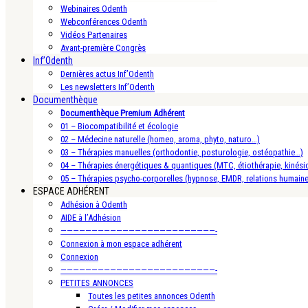
Webinaires Odenth
Webconférences Odenth
Vidéos Partenaires
Avant-première Congrès
Inf’Odenth
Dernières actus Inf’Odenth
Les newsletters Inf’Odenth
Documenthèque
Documenthèque Premium Adhérent
01 – Biocompatibilité et écologie
02 – Médecine naturelle (homeo, aroma, phyto, naturo…)
03 – Thérapies manuelles (orthodontie, posturologie, ostéopathie…)
04 – Thérapies énergétiques & quantiques (MTC, étiothérapie, kinésio
05 – Thérapies psycho-corporelles (hypnose, EMDR, relations humain
ESPACE ADHÉRENT
Adhésion à Odenth
AIDE à l’Adhésion
—————————————————————————-
Connexion à mon espace adhérent
Connexion
—————————————————————————-
PETITES ANNONCES
Toutes les petites annonces Odenth