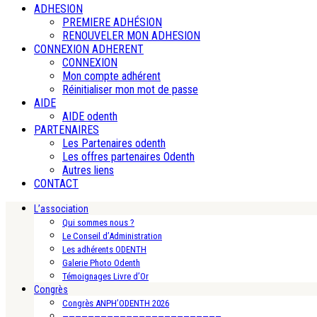
ADHESION
PREMIERE ADHÉSION
RENOUVELER MON ADHESION
CONNEXION ADHERENT
CONNEXION
Mon compte adhérent
Réinitialiser mon mot de passe
AIDE
AIDE odenth
PARTENAIRES
Les Partenaires odenth
Les offres partenaires Odenth
Autres liens
CONTACT
L’association
Qui sommes nous ?
Le Conseil d’Administration
Les adhérents ODENTH
Galerie Photo Odenth
Témoignages Livre d’Or
Congrès
Congrès ANPH’ODENTH 2026
—————————————————————————-