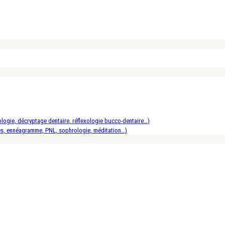
logie, décryptage dentaire, réflexologie bucco-dentaire…)
es, ennéagramme, PNL, sophrologie, méditation…)