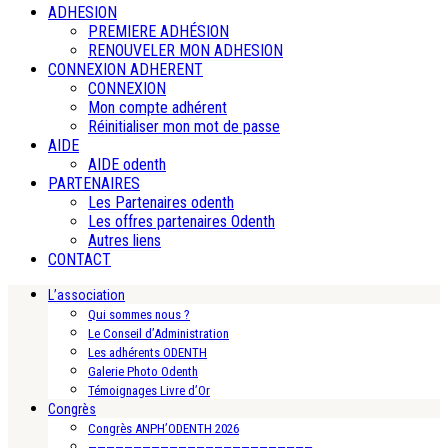
ADHESION
PREMIERE ADHÉSION
RENOUVELER MON ADHESION
CONNEXION ADHERENT
CONNEXION
Mon compte adhérent
Réinitialiser mon mot de passe
AIDE
AIDE odenth
PARTENAIRES
Les Partenaires odenth
Les offres partenaires Odenth
Autres liens
CONTACT
L’association
Qui sommes nous ?
Le Conseil d’Administration
Les adhérents ODENTH
Galerie Photo Odenth
Témoignages Livre d’Or
Congrès
Congrès ANPH’ODENTH 2026
—————————————————————————-