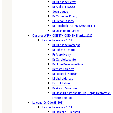
Dr Christine Perez
Dr Maha H. DAOU
Jean Jouzel
Dr Catherine Rossi,
Pr Hervé Tassery
Dr Elisabeth JOHAN-AMOURETTE
Dr Jean-Raoul Sintès
Congres ANPH’ODENTH ODENTH Biarritz 2022
Les conférenciers 2022
Dr Christine Romagna
Dr Hélène Renoux
Pr Marc Henry
Dr Carole Leconte
Dr Julie Demassue-Rannou
Bernard Lambert
Dr Bernard Poitevin
Michel Lidoreau
Patrick Latour
Dr Arash Zarrinpour
Dr Jean-Christophe Bourit, Serge Henrotte et
Franck Therras
Le congrès Odenth 2021
Les conférenciers 2021
Dr Danielle Dumonteil