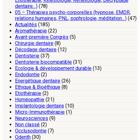
Etiothérapie, Kinésiologie, Réflexologie, Décryptage
dentaire…)
(78)
05 – Thérapies psycho-corporelles (hypnose, EMDR,
relations humaines, PNL, sophrologie, méditation…)
(47)
Actualités
(185)
Aromathérapie
(22)
Avant-première Congrès
(5)
Chirurgie dentaire
(8)
Décodage dentaire
(12)
Dentisterie
(37)
Dentisterie biocompatible
(31)
Ecologie & développement durable
(13)
Endodontie
(2)
Energétique dentaire
(26)
Ethique & Bioéthique
(8)
Etiothérapie
(2)
Homéopathie
(21)
Implantologie dentaire
(10)
Micro-Immunothérapie
(1)
Neurosciences
(9)
Non classé
(2)
Occlusodontie
(7)
Odenth
(30)