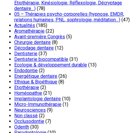
Etiothérapie, Kinésiologie, Réflexologie, Décryptage
dentaire…)
(78)
05 – Thérapies psycho-corporelles (hypnose, EMDR,
relations humaines, PNL, sophrologie, méditation…)
(47)
Actualités
(185)
Aromathérapie
(22)
Avant-première Congrès
(5)
Chirurgie dentaire
(8)
Décodage dentaire
(12)
Dentisterie
(37)
Dentisterie biocompatible
(31)
Ecologie & développement durable
(13)
Endodontie
(2)
Energétique dentaire
(26)
Ethique & Bioéthique
(8)
Etiothérapie
(2)
Homéopathie
(21)
Implantologie dentaire
(10)
Micro-Immunothérapie
(1)
Neurosciences
(9)
Non classé
(2)
Occlusodontie
(7)
Odenth
(30)
Parodontologie
(10)