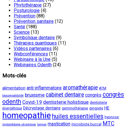
Phytothérapie
(27)
Posturologie
(4)
Prévention
(88)
Prévention sanitaire
(12)
Santé
(188)
Science
(13)
Symbolique dentaire
(9)
Thérapies quantiques
(11)
Vidéos partenaires
(6)
Webconférences
(11)
Webinaire à la Une
(5)
Webinaires Odenth
(24)
Mots-clés
aromathérapie
anti-inflammatoire
alimentation
ATM
congrès
cabinet dentaire
bruxisme
congrès
biocompatibilité
odenth
Covid-19
dentisterie holistique
dentisterie
Décryptage dentaire
HE
énergétique
gemmothérapie
gingivite
homeopathie
huiles essentielles
hypnose
MTC
mastication
microbiote buccal
implantologie céramique
langue