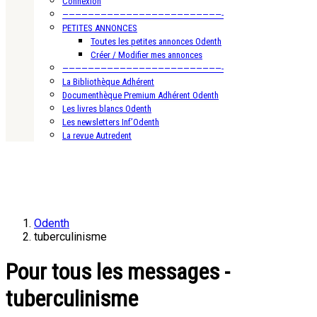
Connexion
—————————————————————————-
PETITES ANNONCES
Toutes les petites annonces Odenth
Créer / Modifier mes annonces
—————————————————————————-
La Bibliothèque Adhérent
Documenthèque Premium Adhérent Odenth
Les livres blancs Odenth
Les newsletters Inf’Odenth
La revue Autredent
Odenth
tuberculinisme
Pour tous les messages -
tuberculinisme