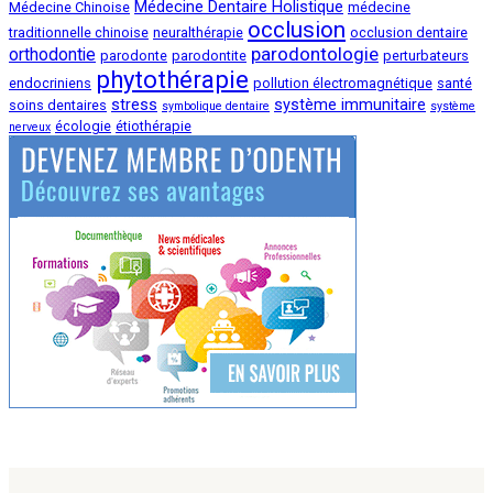
Médecine Dentaire Holistique
Médecine Chinoise
médecine
occlusion
traditionnelle chinoise
neuralthérapie
occlusion dentaire
parodontologie
orthodontie
parodonte
parodontite
perturbateurs
phytothérapie
endocriniens
pollution électromagnétique
santé
stress
système immunitaire
soins dentaires
symbolique dentaire
système
écologie
étiothérapie
nerveux