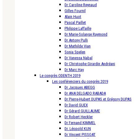
Dr Caroline Reynaud
Gilles Fournil
Alain Huot
Pascal Paillet
Philippe Laffaille
Dr Marie-Solange Raymond
Dr Antony Pulli
Dr Mathilde Vian
Sonia Spelen
Dr Vanessa Nabal
Dr Christophe Girardin Andréani
Dr Marc Hay
Le congrès ODENTH 2019
Les conférenciers du congrès 2019
Dr Jacques ABEGG
Dr ANA DELGADO RABADA
Dr Pierre-Hubert DUPAS et Grégory DUPAS
Dr David GUEX
Dr Gérard GUILLAUME
Dr Robert Heckler
Dr Fernand KIMMEL
Dr. Léopold KUN
Dr Vincent PISSOAT