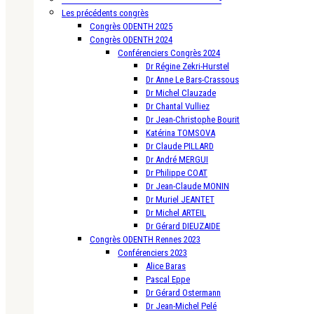
Les précédents congrès
Congrès ODENTH 2025
Congrès ODENTH 2024
Conférenciers Congrès 2024
Dr Régine Zekri-Hurstel
Dr Anne Le Bars-Crassous
Dr Michel Clauzade
Dr Chantal Vulliez
Dr Jean-Christophe Bourit
Katérina TOMSOVA
Dr Claude PILLARD
Dr André MERGUI
Dr Philippe COAT
Dr Jean-Claude MONIN
Dr Muriel JEANTET
Dr Michel ARTEIL
Dr Gérard DIEUZAIDE
Congrès ODENTH Rennes 2023
Conférenciers 2023
Alice Baras
Pascal Eppe
Dr Gérard Ostermann
Dr Jean-Michel Pelé