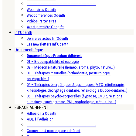
—————————————————————————-
Webinaires Odenth
Webconférences Odenth
Vidéos Partenaires
Avant-première Congrès
Inf’Odenth
Dernières actus Inf’Odenth
Les newsletters Inf’Odenth
Documenthèque
Documenthèque Premium Adhérent
01 – Biocompatibilité et écologie
02 – Médecine naturelle (homeo, aroma, phyto, naturo…)
03 – Thérapies manuelles (orthodontie, posturologie,
ostéopathie…)
04 – Thérapies énergétiques & quantiques (MTC, étiothérapie,
kinésiologie, décryptage dentaire, réflexologie bucco-dentaire…)
05 – Thérapies psycho-corporelles (hypnose, EMDR, relations
humaines, ennéagramme, PNL, sophrologie, méditation…)
ESPACE ADHÉRENT
Adhésion à Odenth
AIDE à l’Adhésion
—————————————————————————-
Connexion à mon espace adhérent