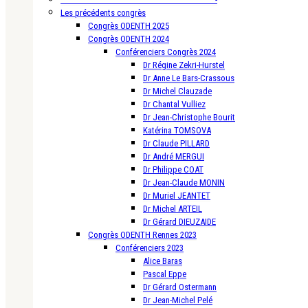
Les précédents congrès
Congrès ODENTH 2025
Congrès ODENTH 2024
Conférenciers Congrès 2024
Dr Régine Zekri-Hurstel
Dr Anne Le Bars-Crassous
Dr Michel Clauzade
Dr Chantal Vulliez
Dr Jean-Christophe Bourit
Katérina TOMSOVA
Dr Claude PILLARD
Dr André MERGUI
Dr Philippe COAT
Dr Jean-Claude MONIN
Dr Muriel JEANTET
Dr Michel ARTEIL
Dr Gérard DIEUZAIDE
Congrès ODENTH Rennes 2023
Conférenciers 2023
Alice Baras
Pascal Eppe
Dr Gérard Ostermann
Dr Jean-Michel Pelé