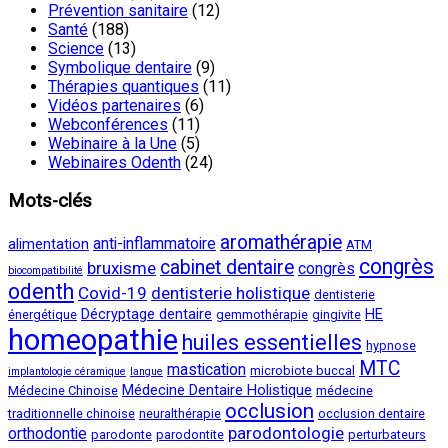
Prévention sanitaire
(12)
Santé
(188)
Science
(13)
Symbolique dentaire
(9)
Thérapies quantiques
(11)
Vidéos partenaires
(6)
Webconférences
(11)
Webinaire à la Une
(5)
Webinaires Odenth
(24)
Mots-clés
aromathérapie
anti-inflammatoire
alimentation
ATM
congrès
cabinet dentaire
bruxisme
congrès
biocompatibilité
odenth
Covid-19
dentisterie holistique
dentisterie
Décryptage dentaire
HE
énergétique
gemmothérapie
gingivite
homeopathie
huiles essentielles
hypnose
MTC
mastication
microbiote buccal
implantologie céramique
langue
Médecine Dentaire Holistique
Médecine Chinoise
médecine
occlusion
traditionnelle chinoise
neuralthérapie
occlusion dentaire
parodontologie
orthodontie
parodonte
parodontite
perturbateurs