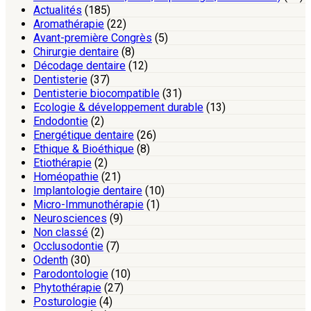
Actualités
(185)
Aromathérapie
(22)
Avant-première Congrès
(5)
Chirurgie dentaire
(8)
Décodage dentaire
(12)
Dentisterie
(37)
Dentisterie biocompatible
(31)
Ecologie & développement durable
(13)
Endodontie
(2)
Energétique dentaire
(26)
Ethique & Bioéthique
(8)
Etiothérapie
(2)
Homéopathie
(21)
Implantologie dentaire
(10)
Micro-Immunothérapie
(1)
Neurosciences
(9)
Non classé
(2)
Occlusodontie
(7)
Odenth
(30)
Parodontologie
(10)
Phytothérapie
(27)
Posturologie
(4)