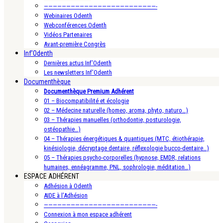
—————————————————————————-
Webinaires Odenth
Webconférences Odenth
Vidéos Partenaires
Avant-première Congrès
Inf’Odenth
Dernières actus Inf’Odenth
Les newsletters Inf’Odenth
Documenthèque
Documenthèque Premium Adhérent
01 – Biocompatibilité et écologie
02 – Médecine naturelle (homeo, aroma, phyto, naturo…)
03 – Thérapies manuelles (orthodontie, posturologie,
ostéopathie…)
04 – Thérapies énergétiques & quantiques (MTC, étiothérapie,
kinésiologie, décryptage dentaire, réflexologie bucco-dentaire…)
05 – Thérapies psycho-corporelles (hypnose, EMDR, relations
humaines, ennéagramme, PNL, sophrologie, méditation…)
ESPACE ADHÉRENT
Adhésion à Odenth
AIDE à l’Adhésion
—————————————————————————-
Connexion à mon espace adhérent