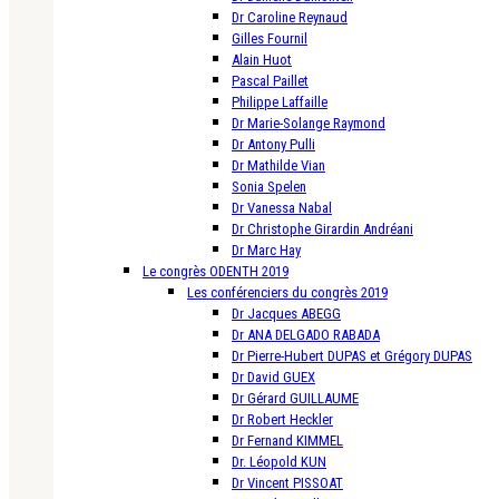
Dr Caroline Reynaud
Gilles Fournil
Alain Huot
Pascal Paillet
Philippe Laffaille
Dr Marie-Solange Raymond
Dr Antony Pulli
Dr Mathilde Vian
Sonia Spelen
Dr Vanessa Nabal
Dr Christophe Girardin Andréani
Dr Marc Hay
Le congrès ODENTH 2019
Les conférenciers du congrès 2019
Dr Jacques ABEGG
Dr ANA DELGADO RABADA
Dr Pierre-Hubert DUPAS et Grégory DUPAS
Dr David GUEX
Dr Gérard GUILLAUME
Dr Robert Heckler
Dr Fernand KIMMEL
Dr. Léopold KUN
Dr Vincent PISSOAT