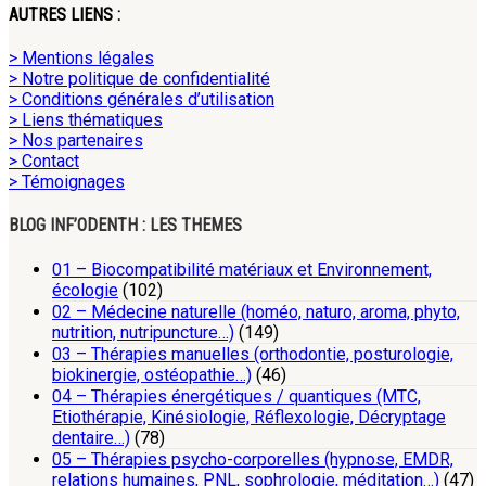
AUTRES LIENS :
> Mentions légales
> Notre politique de confidentialité
> Conditions générales d’utilisation
> Liens thématiques
> Nos partenaires
> Contact
> Témoignages
BLOG INF’ODENTH : LES THEMES
01 – Biocompatibilité matériaux et Environnement,
écologie
(102)
02 – Médecine naturelle (homéo, naturo, aroma, phyto,
nutrition, nutripuncture…)
(149)
03 – Thérapies manuelles (orthodontie, posturologie,
biokinergie, ostéopathie…)
(46)
04 – Thérapies énergétiques / quantiques (MTC,
Etiothérapie, Kinésiologie, Réflexologie, Décryptage
dentaire…)
(78)
05 – Thérapies psycho-corporelles (hypnose, EMDR,
relations humaines, PNL, sophrologie, méditation…)
(47)