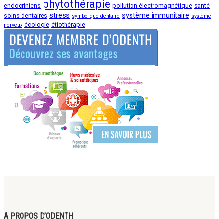
phytothérapie
endocriniens
pollution électromagnétique
santé
stress
système immunitaire
soins dentaires
symbolique dentaire
système
écologie
étiothérapie
nerveux
A PROPOS D’ODENTH