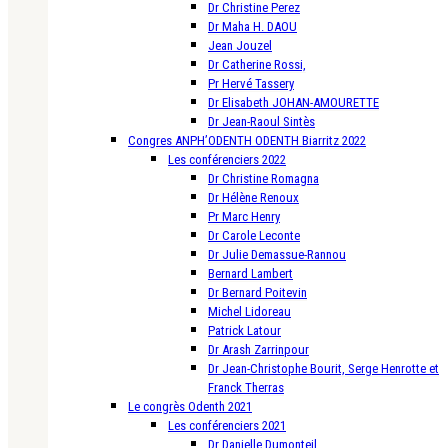
Dr Christine Perez
Dr Maha H. DAOU
Jean Jouzel
Dr Catherine Rossi,
Pr Hervé Tassery
Dr Elisabeth JOHAN-AMOURETTE
Dr Jean-Raoul Sintès
Congres ANPH’ODENTH ODENTH Biarritz 2022
Les conférenciers 2022
Dr Christine Romagna
Dr Hélène Renoux
Pr Marc Henry
Dr Carole Leconte
Dr Julie Demassue-Rannou
Bernard Lambert
Dr Bernard Poitevin
Michel Lidoreau
Patrick Latour
Dr Arash Zarrinpour
Dr Jean-Christophe Bourit, Serge Henrotte et
Franck Therras
Le congrès Odenth 2021
Les conférenciers 2021
Dr Danielle Dumonteil