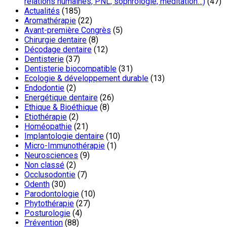
relations humaines, PNL, sophrologie, méditation…)
(47)
Actualités
(185)
Aromathérapie
(22)
Avant-première Congrès
(5)
Chirurgie dentaire
(8)
Décodage dentaire
(12)
Dentisterie
(37)
Dentisterie biocompatible
(31)
Ecologie & développement durable
(13)
Endodontie
(2)
Energétique dentaire
(26)
Ethique & Bioéthique
(8)
Etiothérapie
(2)
Homéopathie
(21)
Implantologie dentaire
(10)
Micro-Immunothérapie
(1)
Neurosciences
(9)
Non classé
(2)
Occlusodontie
(7)
Odenth
(30)
Parodontologie
(10)
Phytothérapie
(27)
Posturologie
(4)
Prévention
(88)