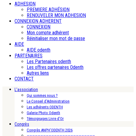
ADHESION
PREMIERE ADHÉSION
RENOUVELER MON ADHESION
CONNEXION ADHERENT
CONNEXION
Mon compte adhérent
Réinitialiser mon mot de passe
AIDE
AIDE odenth
PARTENAIRES
Les Partenaires odenth
Les offres partenaires Odenth
Autres liens
CONTACT
L’association
Qui sommes nous ?
Le Conseil d’Administration
Les adhérents ODENTH
Galerie Photo Odenth
Témoignages Livre d’Or
Congrès
Congrès ANPH’ODENTH 2026
—————————————————————————-