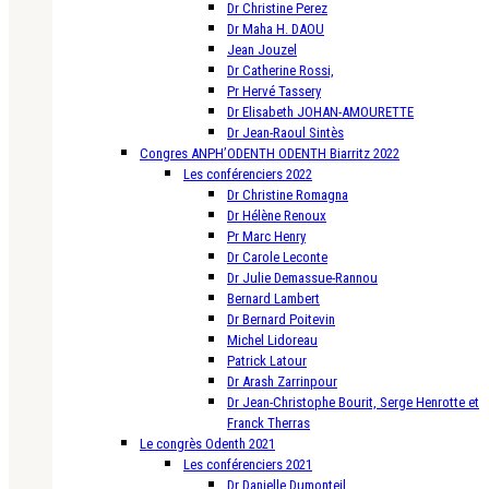
Dr Christine Perez
Dr Maha H. DAOU
Jean Jouzel
Dr Catherine Rossi,
Pr Hervé Tassery
Dr Elisabeth JOHAN-AMOURETTE
Dr Jean-Raoul Sintès
Congres ANPH’ODENTH ODENTH Biarritz 2022
Les conférenciers 2022
Dr Christine Romagna
Dr Hélène Renoux
Pr Marc Henry
Dr Carole Leconte
Dr Julie Demassue-Rannou
Bernard Lambert
Dr Bernard Poitevin
Michel Lidoreau
Patrick Latour
Dr Arash Zarrinpour
Dr Jean-Christophe Bourit, Serge Henrotte et
Franck Therras
Le congrès Odenth 2021
Les conférenciers 2021
Dr Danielle Dumonteil