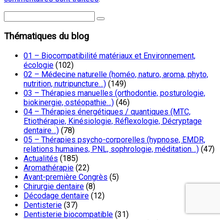
Thématiques du blog
01 – Biocompatibilité matériaux et Environnement,
écologie
(102)
02 – Médecine naturelle (homéo, naturo, aroma, phyto,
nutrition, nutripuncture…)
(149)
03 – Thérapies manuelles (orthodontie, posturologie,
biokinergie, ostéopathie…)
(46)
04 – Thérapies énergétiques / quantiques (MTC,
Etiothérapie, Kinésiologie, Réflexologie, Décryptage
dentaire…)
(78)
05 – Thérapies psycho-corporelles (hypnose, EMDR,
relations humaines, PNL, sophrologie, méditation…)
(47)
Actualités
(185)
Aromathérapie
(22)
Avant-première Congrès
(5)
Chirurgie dentaire
(8)
Décodage dentaire
(12)
Dentisterie
(37)
Dentisterie biocompatible
(31)