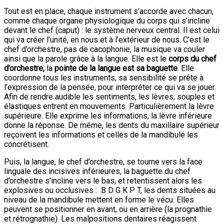
Tout est en place, chaque instrument s’accorde avec chacun,
comme chaque organe physiologique du corps qui s’incline
devant le chef (caput) : le système nerveux central. Il est celui
qui va créer l’unité, en nous et à l’extérieur de nous. C’est le
chef d’orchestre, pas de cacophonie, la musique va couler
ainsi que la parole grâce à la langue. Elle est le
corps du chef
d’orchestre,
la
pointe de la langue est sa baguette
. Elle
coordonne tous les instruments, sa sensibilité se prête à
l’expression de la pensée, pour interpréter ce qui va se jouer.
Afin de rendre audible les sentiments, les lèvres, souples et
élastiques entrent en mouvements. Particulièrement la lèvre
supérieure. Elle exprime les informations, la lèvre inférieure
donne la réponse. De même, les dents du maxillaire supérieur
reçoivent les informations et celles de la mandibule les
concrétisent.
Puis, la langue, le chef d’orchestre, se tourne vers la face
linguale des incisives inférieures, la baguette du chef
d’orchestre s’incline vers le bas, et retentissent alors les
explosives ou occlusives : B D G K P T, les dents situées au
niveau de la mandibule mettent en forme le vécu. Elles
peuvent se positionner en avant, ou en arrière (la prognathie
et rétrognathie). Les malpositions dentaires réagissent