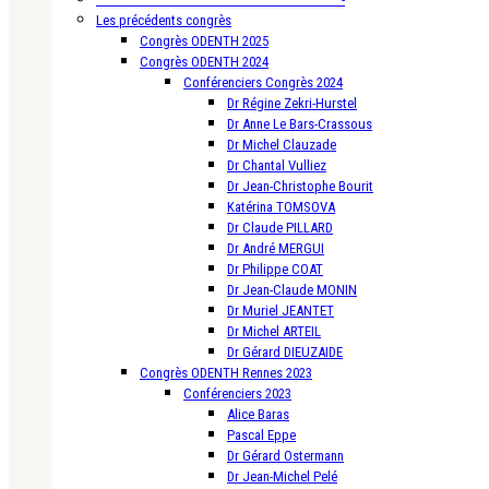
Les précédents congrès
Congrès ODENTH 2025
Congrès ODENTH 2024
Conférenciers Congrès 2024
Dr Régine Zekri-Hurstel
Dr Anne Le Bars-Crassous
Dr Michel Clauzade
Dr Chantal Vulliez
Dr Jean-Christophe Bourit
Katérina TOMSOVA
Dr Claude PILLARD
Dr André MERGUI
Dr Philippe COAT
Dr Jean-Claude MONIN
Dr Muriel JEANTET
Dr Michel ARTEIL
Dr Gérard DIEUZAIDE
Congrès ODENTH Rennes 2023
Conférenciers 2023
Alice Baras
Pascal Eppe
Dr Gérard Ostermann
Dr Jean-Michel Pelé