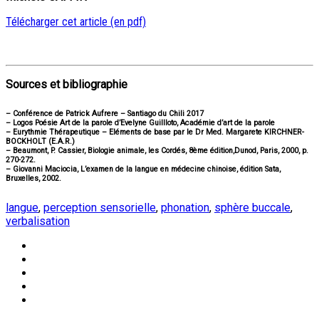
Télécharger cet article (en pdf)
Sources et bibliographie
– Conférence de Patrick Aufrere – Santiago du Chili 2017
– Logos Poésie Art de la parole d’Evelyne Guillloto, Académie d’art de la parole
– Eurythmie Thérapeutique – Eléments de base par le Dr Med. Margarete KIRCHNER-
BOCKHOLT (E.A.R.)
– Beaumont, P. Cassier, Biologie animale, les Cordés, 8ème édition,Dunod, Paris, 2000, p.
270-272.
– Giovanni Maciocia, L’examen de la langue en médecine chinoise, édition Sata,
Bruxelles, 2002.
langue
,
perception sensorielle
,
phonation
,
sphère buccale
,
verbalisation