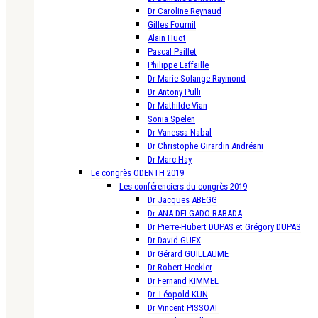
Dr Caroline Reynaud
Gilles Fournil
Alain Huot
Pascal Paillet
Philippe Laffaille
Dr Marie-Solange Raymond
Dr Antony Pulli
Dr Mathilde Vian
Sonia Spelen
Dr Vanessa Nabal
Dr Christophe Girardin Andréani
Dr Marc Hay
Le congrès ODENTH 2019
Les conférenciers du congrès 2019
Dr Jacques ABEGG
Dr ANA DELGADO RABADA
Dr Pierre-Hubert DUPAS et Grégory DUPAS
Dr David GUEX
Dr Gérard GUILLAUME
Dr Robert Heckler
Dr Fernand KIMMEL
Dr. Léopold KUN
Dr Vincent PISSOAT