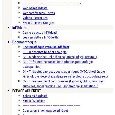
—————————————————————————-
Webinaires Odenth
Webconférences Odenth
Vidéos Partenaires
Avant-première Congrès
Inf’Odenth
Dernières actus Inf’Odenth
Les newsletters Inf’Odenth
Documenthèque
Documenthèque Premium Adhérent
01 – Biocompatibilité et écologie
02 – Médecine naturelle (homeo, aroma, phyto, naturo…)
03 – Thérapies manuelles (orthodontie, posturologie,
ostéopathie…)
04 – Thérapies énergétiques & quantiques (MTC, étiothérapie,
kinésiologie, décryptage dentaire, réflexologie bucco-dentaire…)
05 – Thérapies psycho-corporelles (hypnose, EMDR, relations
humaines, ennéagramme, PNL, sophrologie, méditation…)
ESPACE ADHÉRENT
Adhésion à Odenth
AIDE à l’Adhésion
—————————————————————————-
Connexion à mon espace adhérent