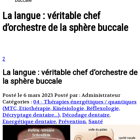
buccale
La langue : véritable chef
d’orchestre de la sphère buccale
2
La langue : véritable chef d’orchestre de
la sphère buccale
Posté le 6 mars 2023
Posté par : Administrateur
Catégories :
04 - Thérapies énergétiques / quantiques
(MTC, Etiothérapie, Kinésiologie, Réflexologie,
Décryptage dentaire...)
,
Décodage dentaire
,
Energétique dentaire
,
Prévention
,
Santé