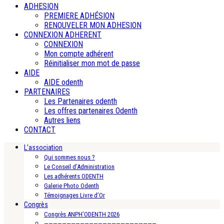
ADHESION
PREMIERE ADHÉSION
RENOUVELER MON ADHESION
CONNEXION ADHERENT
CONNEXION
Mon compte adhérent
Réinitialiser mon mot de passe
AIDE
AIDE odenth
PARTENAIRES
Les Partenaires odenth
Les offres partenaires Odenth
Autres liens
CONTACT
L’association
Qui sommes nous ?
Le Conseil d’Administration
Les adhérents ODENTH
Galerie Photo Odenth
Témoignages Livre d’Or
Congrès
Congrès ANPH’ODENTH 2026
—————————————————————————-