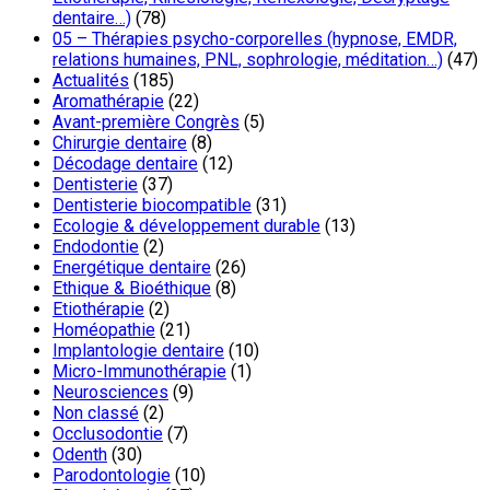
dentaire…)
(78)
05 – Thérapies psycho-corporelles (hypnose, EMDR,
relations humaines, PNL, sophrologie, méditation…)
(47)
Actualités
(185)
Aromathérapie
(22)
Avant-première Congrès
(5)
Chirurgie dentaire
(8)
Décodage dentaire
(12)
Dentisterie
(37)
Dentisterie biocompatible
(31)
Ecologie & développement durable
(13)
Endodontie
(2)
Energétique dentaire
(26)
Ethique & Bioéthique
(8)
Etiothérapie
(2)
Homéopathie
(21)
Implantologie dentaire
(10)
Micro-Immunothérapie
(1)
Neurosciences
(9)
Non classé
(2)
Occlusodontie
(7)
Odenth
(30)
Parodontologie
(10)