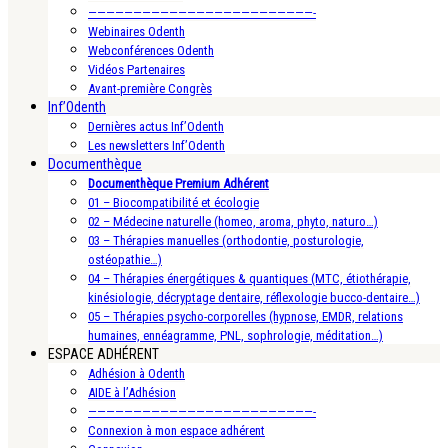
—————————————————————————-
Webinaires Odenth
Webconférences Odenth
Vidéos Partenaires
Avant-première Congrès
Inf’Odenth
Dernières actus Inf’Odenth
Les newsletters Inf’Odenth
Documenthèque
Documenthèque Premium Adhérent
01 – Biocompatibilité et écologie
02 – Médecine naturelle (homeo, aroma, phyto, naturo…)
03 – Thérapies manuelles (orthodontie, posturologie,
ostéopathie…)
04 – Thérapies énergétiques & quantiques (MTC, étiothérapie,
kinésiologie, décryptage dentaire, réflexologie bucco-dentaire…)
05 – Thérapies psycho-corporelles (hypnose, EMDR, relations
humaines, ennéagramme, PNL, sophrologie, méditation…)
ESPACE ADHÉRENT
Adhésion à Odenth
AIDE à l’Adhésion
—————————————————————————-
Connexion à mon espace adhérent