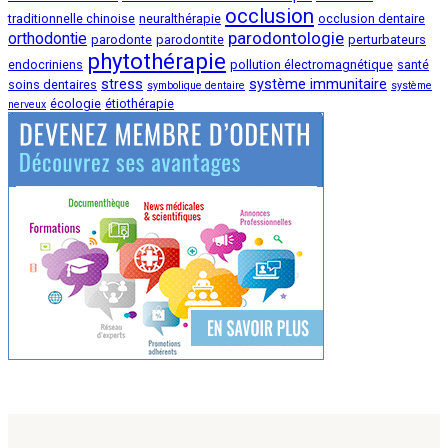
occlusion
traditionnelle chinoise
neuralthérapie
occlusion dentaire
parodontologie
orthodontie
parodonte
parodontite
perturbateurs
phytothérapie
endocriniens
pollution électromagnétique
santé
stress
système immunitaire
soins dentaires
symbolique dentaire
système
écologie
étiothérapie
nerveux