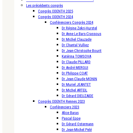
Les précédents congrès
Congrès ODENTH 2025
Congrès ODENTH 2024
Conférenciers Congrès 2024
Dr Régine Zekri-Hurstel
Dr Anne Le Bars-Crassous
Dr Michel Clauzade
Dr Chantal Vulliez
Dr Jean-Christophe Bourit
Katérina TOMSOVA
Dr Claude PILLARD
Dr André MERGUI
Dr Philippe COAT
Dr Jean-Claude MONIN
Dr Muriel JEANTET
Dr Michel ARTEIL
Dr Gérard DIEUZAIDE
Congrès ODENTH Rennes 2023
Conférenciers 2023
Alice Baras
Pascal Eppe
Dr Gérard Ostermann
Dr Jean-Michel Pelé