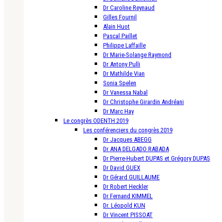
Dr Caroline Reynaud
Gilles Fournil
Alain Huot
Pascal Paillet
Philippe Laffaille
Dr Marie-Solange Raymond
Dr Antony Pulli
Dr Mathilde Vian
Sonia Spelen
Dr Vanessa Nabal
Dr Christophe Girardin Andréani
Dr Marc Hay
Le congrès ODENTH 2019
Les conférenciers du congrès 2019
Dr Jacques ABEGG
Dr ANA DELGADO RABADA
Dr Pierre-Hubert DUPAS et Grégory DUPAS
Dr David GUEX
Dr Gérard GUILLAUME
Dr Robert Heckler
Dr Fernand KIMMEL
Dr. Léopold KUN
Dr Vincent PISSOAT