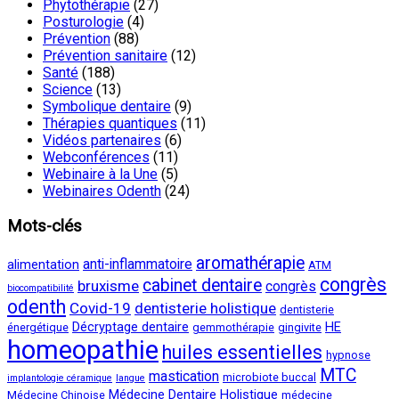
Phytothérapie
(27)
Posturologie
(4)
Prévention
(88)
Prévention sanitaire
(12)
Santé
(188)
Science
(13)
Symbolique dentaire
(9)
Thérapies quantiques
(11)
Vidéos partenaires
(6)
Webconférences
(11)
Webinaire à la Une
(5)
Webinaires Odenth
(24)
Mots-clés
aromathérapie
anti-inflammatoire
alimentation
ATM
congrès
cabinet dentaire
bruxisme
congrès
biocompatibilité
odenth
Covid-19
dentisterie holistique
dentisterie
Décryptage dentaire
HE
énergétique
gemmothérapie
gingivite
homeopathie
huiles essentielles
hypnose
MTC
mastication
microbiote buccal
implantologie céramique
langue
Médecine Dentaire Holistique
Médecine Chinoise
médecine