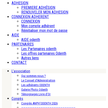
ADHESION
PREMIERE ADHÉSION
RENOUVELER MON ADHESION
CONNEXION ADHERENT
CONNEXION
Mon compte adhérent
Réinitialiser mon mot de passe
AIDE
AIDE odenth
PARTENAIRES
Les Partenaires odenth
Les offres partenaires Odenth
Autres liens
CONTACT
L’association
Qui sommes nous ?
Le Conseil d’Administration
Les adhérents ODENTH
Galerie Photo Odenth
Témoignages Livre d’Or
Congrès
Congrès ANPH’ODENTH 2026
—————————————————————————-