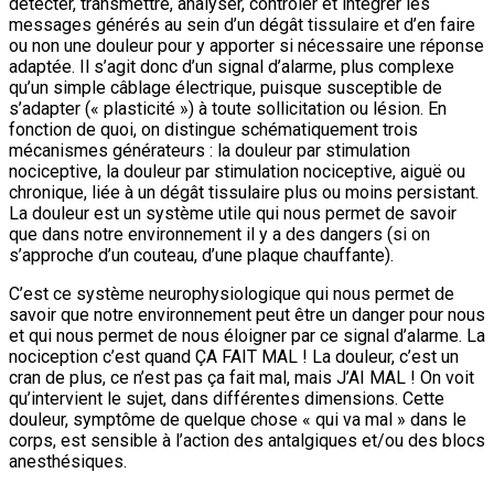
détecter, transmettre, analyser, contrôler et intégrer les
messages générés au sein d’un dégât tissulaire et d’en faire
ou non une douleur pour y apporter si nécessaire une réponse
adaptée. Il s’agit donc d’un signal d’alarme, plus complexe
qu’un simple câblage électrique, puisque susceptible de
s’adapter (« plasticité ») à toute sollicitation ou lésion. En
fonction de quoi, on distingue schématiquement trois
mécanismes générateurs : la douleur par stimulation
nociceptive, la douleur par stimulation nociceptive, aiguë ou
chronique, liée à un dégât tissulaire plus ou moins persistant.
La douleur est un système utile qui nous permet de savoir
que dans notre environnement il y a des dangers (si on
s’approche d’un couteau, d’une plaque chauffante).
C’est ce système neurophysiologique qui nous permet de
savoir que notre environnement peut être un danger pour nous
et qui nous permet de nous éloigner par ce signal d’alarme. La
nociception c’est quand ÇA FAIT MAL ! La douleur, c’est un
cran de plus, ce n’est pas ça fait mal, mais J’AI MAL ! On voit
qu’intervient le sujet, dans différentes dimensions. Cette
douleur, symptôme de quelque chose « qui va mal » dans le
corps, est sensible à l’action des antalgiques et/ou des blocs
anesthésiques.