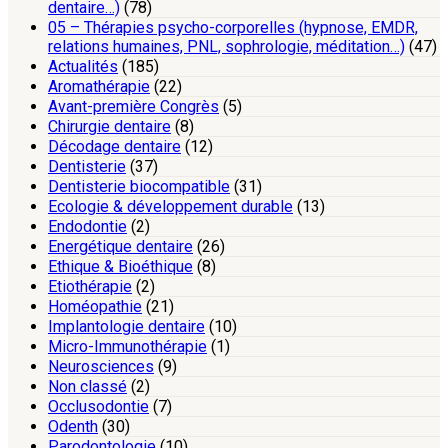
dentaire…)
(78)
05 – Thérapies psycho-corporelles (hypnose, EMDR,
relations humaines, PNL, sophrologie, méditation…)
(47)
Actualités
(185)
Aromathérapie
(22)
Avant-première Congrès
(5)
Chirurgie dentaire
(8)
Décodage dentaire
(12)
Dentisterie
(37)
Dentisterie biocompatible
(31)
Ecologie & développement durable
(13)
Endodontie
(2)
Energétique dentaire
(26)
Ethique & Bioéthique
(8)
Etiothérapie
(2)
Homéopathie
(21)
Implantologie dentaire
(10)
Micro-Immunothérapie
(1)
Neurosciences
(9)
Non classé
(2)
Occlusodontie
(7)
Odenth
(30)
Parodontologie
(10)