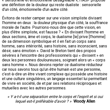
« sensorielle et émotionnelle désagréable », l’IASP propose
une définition de la douleur qui reste dualiste : sensorielle
d’un côté, émotionnelle d’un autre côté.
Évitons de rester camper sur une vision simpliste divisant
l’homme en deux : la douleur physique d’un côté, la souffrance
morale de l’autre. Pourrions-nous dire que cette vision, en
plus d’être simpliste, est fausse ? « En divisant l’homme en
deux sections, âme et corps, le dualisme [le] prive [l’homme]
de sa dimension symbolique et il en fait un corps sans
homme, sans intériorité, sans histoire, sans inconscient, sans
désir, sans émotion ». David le Breton tient des propos
sévères à l’encontre des professionnels qui « divisent » en
deux les personnes douloureuses, soignant alors un « corps
sans homme ». Nous devons rejeter ce dualisme réducteur
car nous savons tous qu’un être humain est une personne,
c’est-à-dire un être vivant complexe qui possède une histoire
et une culture singulières, un langage essentiel lui permettant
de vivre en société, de et par ses relations réciproques et
mutuelles avec les autres personnes.
« Y a-t-il une séparation entre le corps et l’esprit et si oui
lequel est-il préférable d’avoir ? »
Woody Allen