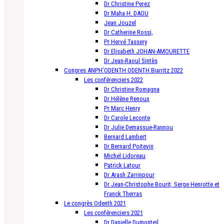
Dr Christine Perez
Dr Maha H. DAOU
Jean Jouzel
Dr Catherine Rossi,
Pr Hervé Tassery
Dr Elisabeth JOHAN-AMOURETTE
Dr Jean-Raoul Sintès
Congres ANPH’ODENTH ODENTH Biarritz 2022
Les conférenciers 2022
Dr Christine Romagna
Dr Hélène Renoux
Pr Marc Henry
Dr Carole Leconte
Dr Julie Demassue-Rannou
Bernard Lambert
Dr Bernard Poitevin
Michel Lidoreau
Patrick Latour
Dr Arash Zarrinpour
Dr Jean-Christophe Bourit, Serge Henrotte et
Franck Therras
Le congrès Odenth 2021
Les conférenciers 2021
Dr Danielle Dumonteil