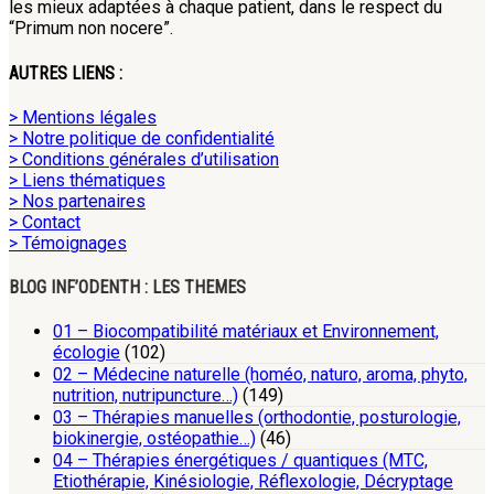
les mieux adaptées à chaque patient, dans le respect du
“Primum non nocere”.
AUTRES LIENS :
> Mentions légales
> Notre politique de confidentialité
> Conditions générales d’utilisation
> Liens thématiques
> Nos partenaires
> Contact
> Témoignages
BLOG INF’ODENTH : LES THEMES
01 – Biocompatibilité matériaux et Environnement,
écologie
(102)
02 – Médecine naturelle (homéo, naturo, aroma, phyto,
nutrition, nutripuncture…)
(149)
03 – Thérapies manuelles (orthodontie, posturologie,
biokinergie, ostéopathie…)
(46)
04 – Thérapies énergétiques / quantiques (MTC,
Etiothérapie, Kinésiologie, Réflexologie, Décryptage