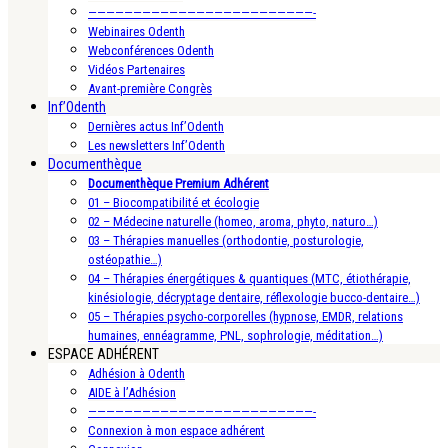
—————————————————————————-
Webinaires Odenth
Webconférences Odenth
Vidéos Partenaires
Avant-première Congrès
Inf’Odenth
Dernières actus Inf’Odenth
Les newsletters Inf’Odenth
Documenthèque
Documenthèque Premium Adhérent
01 – Biocompatibilité et écologie
02 – Médecine naturelle (homeo, aroma, phyto, naturo…)
03 – Thérapies manuelles (orthodontie, posturologie,
ostéopathie…)
04 – Thérapies énergétiques & quantiques (MTC, étiothérapie,
kinésiologie, décryptage dentaire, réflexologie bucco-dentaire…)
05 – Thérapies psycho-corporelles (hypnose, EMDR, relations
humaines, ennéagramme, PNL, sophrologie, méditation…)
ESPACE ADHÉRENT
Adhésion à Odenth
AIDE à l’Adhésion
—————————————————————————-
Connexion à mon espace adhérent