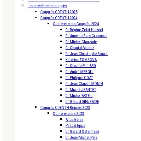
Les précédents congrès
Congrès ODENTH 2025
Congrès ODENTH 2024
Conférenciers Congrès 2024
Dr Régine Zekri-Hurstel
Dr Anne Le Bars-Crassous
Dr Michel Clauzade
Dr Chantal Vulliez
Dr Jean-Christophe Bourit
Katérina TOMSOVA
Dr Claude PILLARD
Dr André MERGUI
Dr Philippe COAT
Dr Jean-Claude MONIN
Dr Muriel JEANTET
Dr Michel ARTEIL
Dr Gérard DIEUZAIDE
Congrès ODENTH Rennes 2023
Conférenciers 2023
Alice Baras
Pascal Eppe
Dr Gérard Ostermann
Dr Jean-Michel Pelé