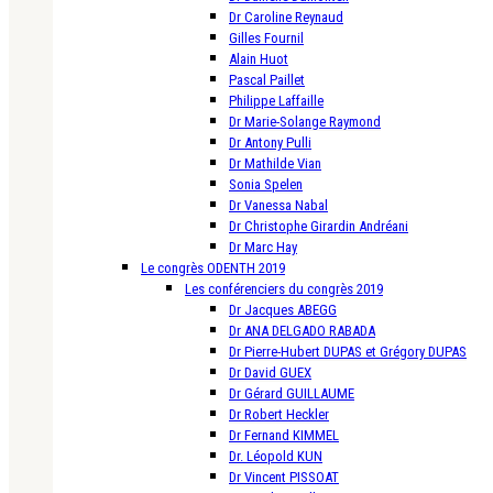
Dr Caroline Reynaud
Gilles Fournil
Alain Huot
Pascal Paillet
Philippe Laffaille
Dr Marie-Solange Raymond
Dr Antony Pulli
Dr Mathilde Vian
Sonia Spelen
Dr Vanessa Nabal
Dr Christophe Girardin Andréani
Dr Marc Hay
Le congrès ODENTH 2019
Les conférenciers du congrès 2019
Dr Jacques ABEGG
Dr ANA DELGADO RABADA
Dr Pierre-Hubert DUPAS et Grégory DUPAS
Dr David GUEX
Dr Gérard GUILLAUME
Dr Robert Heckler
Dr Fernand KIMMEL
Dr. Léopold KUN
Dr Vincent PISSOAT