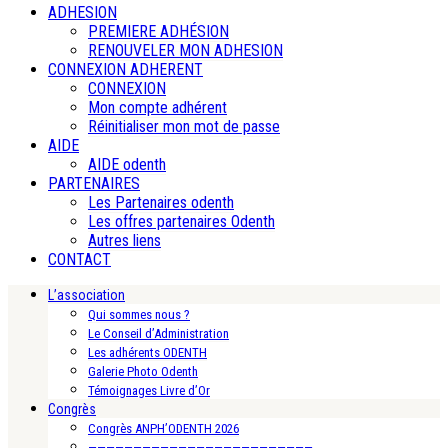
ADHESION
PREMIERE ADHÉSION
RENOUVELER MON ADHESION
CONNEXION ADHERENT
CONNEXION
Mon compte adhérent
Réinitialiser mon mot de passe
AIDE
AIDE odenth
PARTENAIRES
Les Partenaires odenth
Les offres partenaires Odenth
Autres liens
CONTACT
L’association
Qui sommes nous ?
Le Conseil d’Administration
Les adhérents ODENTH
Galerie Photo Odenth
Témoignages Livre d’Or
Congrès
Congrès ANPH’ODENTH 2026
—————————————————————————-