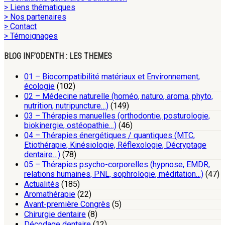
> Liens thématiques
> Nos partenaires
> Contact
> Témoignages
BLOG INF’ODENTH : LES THEMES
01 – Biocompatibilité matériaux et Environnement,
écologie
(102)
02 – Médecine naturelle (homéo, naturo, aroma, phyto,
nutrition, nutripuncture…)
(149)
03 – Thérapies manuelles (orthodontie, posturologie,
biokinergie, ostéopathie…)
(46)
04 – Thérapies énergétiques / quantiques (MTC,
Etiothérapie, Kinésiologie, Réflexologie, Décryptage
dentaire…)
(78)
05 – Thérapies psycho-corporelles (hypnose, EMDR,
relations humaines, PNL, sophrologie, méditation…)
(47)
Actualités
(185)
Aromathérapie
(22)
Avant-première Congrès
(5)
Chirurgie dentaire
(8)
Décodage dentaire
(12)