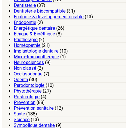
Dentisterie
(37)
Dentisterie biocompatible
(31)
Ecologie & développement durable
(13)
Endodontie
(2)
Energétique dentaire
(26)
Ethique & Bioéthique
(8)
Etiothérapie
(2)
Homéopathie
(21)
Implantologie dentaire
(10)
Micro-Immunothérapie
(1)
Neurosciences
(9)
Non classé
(2)
Occlusodontie
(7)
Odenth
(30)
Parodontologie
(10)
Phytothérapie
(27)
Posturologie
(4)
Prévention
(88)
Prévention sanitaire
(12)
Santé
(188)
Science
(13)
Symbolique dentaire
(9)