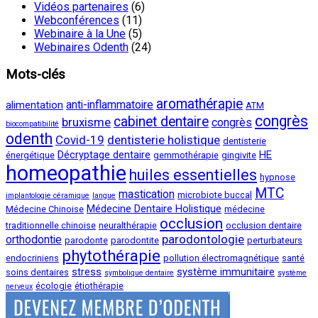
Vidéos partenaires
(6)
Webconférences
(11)
Webinaire à la Une
(5)
Webinaires Odenth
(24)
Mots-clés
aromathérapie
anti-inflammatoire
alimentation
ATM
congrès
cabinet dentaire
bruxisme
congrès
biocompatibilité
odenth
Covid-19
dentisterie holistique
dentisterie
Décryptage dentaire
HE
énergétique
gemmothérapie
gingivite
homeopathie
huiles essentielles
hypnose
MTC
mastication
microbiote buccal
implantologie céramique
langue
Médecine Dentaire Holistique
Médecine Chinoise
médecine
occlusion
traditionnelle chinoise
neuralthérapie
occlusion dentaire
parodontologie
orthodontie
parodonte
parodontite
perturbateurs
phytothérapie
endocriniens
pollution électromagnétique
santé
stress
système immunitaire
soins dentaires
symbolique dentaire
système
écologie
étiothérapie
nerveux