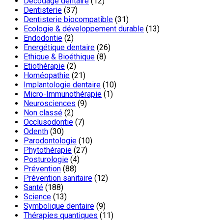
Décodage dentaire
(12)
Dentisterie
(37)
Dentisterie biocompatible
(31)
Ecologie & développement durable
(13)
Endodontie
(2)
Energétique dentaire
(26)
Ethique & Bioéthique
(8)
Etiothérapie
(2)
Homéopathie
(21)
Implantologie dentaire
(10)
Micro-Immunothérapie
(1)
Neurosciences
(9)
Non classé
(2)
Occlusodontie
(7)
Odenth
(30)
Parodontologie
(10)
Phytothérapie
(27)
Posturologie
(4)
Prévention
(88)
Prévention sanitaire
(12)
Santé
(188)
Science
(13)
Symbolique dentaire
(9)
Thérapies quantiques
(11)