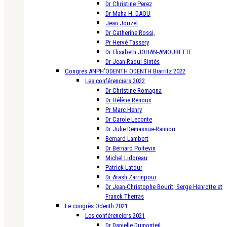
Dr Christine Perez
Dr Maha H. DAOU
Jean Jouzel
Dr Catherine Rossi,
Pr Hervé Tassery
Dr Elisabeth JOHAN-AMOURETTE
Dr Jean-Raoul Sintès
Congres ANPH’ODENTH ODENTH Biarritz 2022
Les conférenciers 2022
Dr Christine Romagna
Dr Hélène Renoux
Pr Marc Henry
Dr Carole Leconte
Dr Julie Demassue-Rannou
Bernard Lambert
Dr Bernard Poitevin
Michel Lidoreau
Patrick Latour
Dr Arash Zarrinpour
Dr Jean-Christophe Bourit, Serge Henrotte et
Franck Therras
Le congrès Odenth 2021
Les conférenciers 2021
Dr Danielle Dumonteil