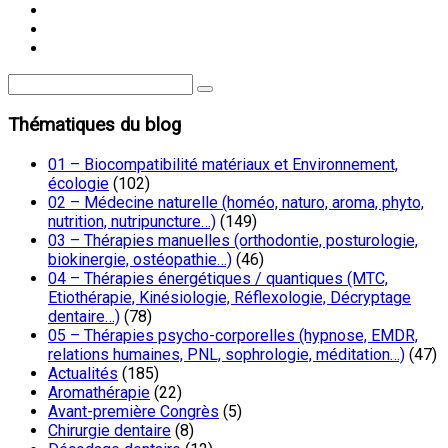
Thématiques du blog
01 – Biocompatibilité matériaux et Environnement,
écologie
(102)
02 – Médecine naturelle (homéo, naturo, aroma, phyto,
nutrition, nutripuncture…)
(149)
03 – Thérapies manuelles (orthodontie, posturologie,
biokinergie, ostéopathie…)
(46)
04 – Thérapies énergétiques / quantiques (MTC,
Etiothérapie, Kinésiologie, Réflexologie, Décryptage
dentaire…)
(78)
05 – Thérapies psycho-corporelles (hypnose, EMDR,
relations humaines, PNL, sophrologie, méditation…)
(47)
Actualités
(185)
Aromathérapie
(22)
Avant-première Congrès
(5)
Chirurgie dentaire
(8)