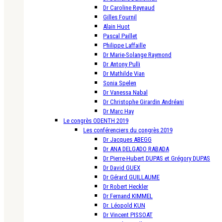
Dr Caroline Reynaud
Gilles Fournil
Alain Huot
Pascal Paillet
Philippe Laffaille
Dr Marie-Solange Raymond
Dr Antony Pulli
Dr Mathilde Vian
Sonia Spelen
Dr Vanessa Nabal
Dr Christophe Girardin Andréani
Dr Marc Hay
Le congrès ODENTH 2019
Les conférenciers du congrès 2019
Dr Jacques ABEGG
Dr ANA DELGADO RABADA
Dr Pierre-Hubert DUPAS et Grégory DUPAS
Dr David GUEX
Dr Gérard GUILLAUME
Dr Robert Heckler
Dr Fernand KIMMEL
Dr. Léopold KUN
Dr Vincent PISSOAT