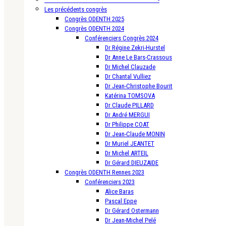
Les précédents congrès
Congrès ODENTH 2025
Congrès ODENTH 2024
Conférenciers Congrès 2024
Dr Régine Zekri-Hurstel
Dr Anne Le Bars-Crassous
Dr Michel Clauzade
Dr Chantal Vulliez
Dr Jean-Christophe Bourit
Katérina TOMSOVA
Dr Claude PILLARD
Dr André MERGUI
Dr Philippe COAT
Dr Jean-Claude MONIN
Dr Muriel JEANTET
Dr Michel ARTEIL
Dr Gérard DIEUZAIDE
Congrès ODENTH Rennes 2023
Conférenciers 2023
Alice Baras
Pascal Eppe
Dr Gérard Ostermann
Dr Jean-Michel Pelé