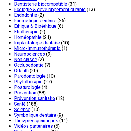
Dentisterie biocompatible
(31)
Ecologie & développement durable
(13)
Endodontie
(2)
Energétique dentaire
(26)
Ethique & Bioéthique
(8)
Etiothérapie
(2)
Homéopathie
(21)
Implantologie dentaire
(10)
Micro-Immunothérapie
(1)
Neurosciences
(9)
Non classé
(2)
Occlusodontie
(7)
Odenth
(30)
Parodontologie
(10)
Phytothérapie
(27)
Posturologie
(4)
Prévention
(88)
Prévention sanitaire
(12)
Santé
(188)
Science
(13)
Symbolique dentaire
(9)
Thérapies quantiques
(11)
Vidéos partenaires
(6)