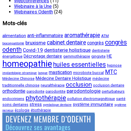
Webconférences
(11)
Webinaire à la Une
(5)
Webinaires Odenth
(24)
Mots-clés
aromathérapie
anti-inflammatoire
alimentation
ATM
congrès
cabinet dentaire
bruxisme
congrès
biocompatibilité
odenth
Covid-19
dentisterie holistique
dentisterie
Décryptage dentaire
HE
énergétique
gemmothérapie
gingivite
homeopathie
huiles essentielles
hypnose
MTC
mastication
microbiote buccal
implantologie céramique
langue
Médecine Dentaire Holistique
Médecine Chinoise
médecine
occlusion
traditionnelle chinoise
neuralthérapie
occlusion dentaire
parodontologie
orthodontie
parodonte
parodontite
perturbateurs
phytothérapie
endocriniens
pollution électromagnétique
santé
stress
système immunitaire
soins dentaires
symbolique dentaire
système
écologie
étiothérapie
nerveux