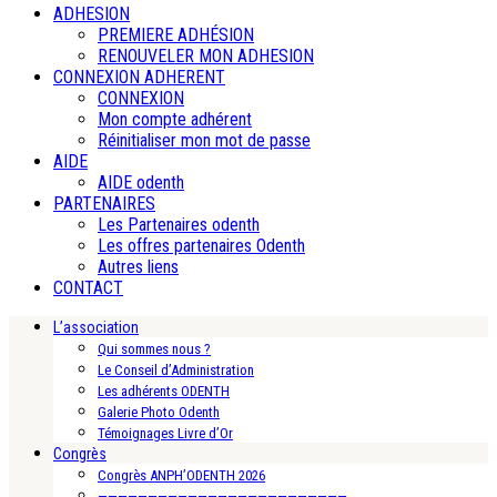
ADHESION
PREMIERE ADHÉSION
RENOUVELER MON ADHESION
CONNEXION ADHERENT
CONNEXION
Mon compte adhérent
Réinitialiser mon mot de passe
AIDE
AIDE odenth
PARTENAIRES
Les Partenaires odenth
Les offres partenaires Odenth
Autres liens
CONTACT
L’association
Qui sommes nous ?
Le Conseil d’Administration
Les adhérents ODENTH
Galerie Photo Odenth
Témoignages Livre d’Or
Congrès
Congrès ANPH’ODENTH 2026
—————————————————————————-