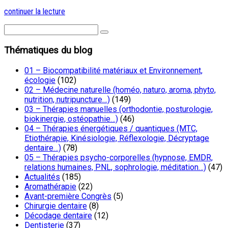
continuer la lecture
Thématiques du blog
01 – Biocompatibilité matériaux et Environnement,
écologie
(102)
02 – Médecine naturelle (homéo, naturo, aroma, phyto,
nutrition, nutripuncture…)
(149)
03 – Thérapies manuelles (orthodontie, posturologie,
biokinergie, ostéopathie…)
(46)
04 – Thérapies énergétiques / quantiques (MTC,
Etiothérapie, Kinésiologie, Réflexologie, Décryptage
dentaire…)
(78)
05 – Thérapies psycho-corporelles (hypnose, EMDR,
relations humaines, PNL, sophrologie, méditation…)
(47)
Actualités
(185)
Aromathérapie
(22)
Avant-première Congrès
(5)
Chirurgie dentaire
(8)
Décodage dentaire
(12)
Dentisterie
(37)