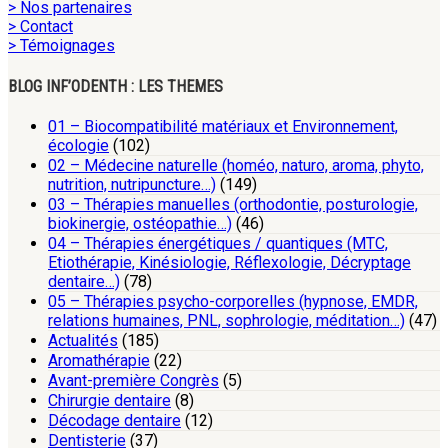
> Nos partenaires
> Contact
> Témoignages
BLOG INF’ODENTH : LES THEMES
01 – Biocompatibilité matériaux et Environnement,
écologie
(102)
02 – Médecine naturelle (homéo, naturo, aroma, phyto,
nutrition, nutripuncture…)
(149)
03 – Thérapies manuelles (orthodontie, posturologie,
biokinergie, ostéopathie…)
(46)
04 – Thérapies énergétiques / quantiques (MTC,
Etiothérapie, Kinésiologie, Réflexologie, Décryptage
dentaire…)
(78)
05 – Thérapies psycho-corporelles (hypnose, EMDR,
relations humaines, PNL, sophrologie, méditation…)
(47)
Actualités
(185)
Aromathérapie
(22)
Avant-première Congrès
(5)
Chirurgie dentaire
(8)
Décodage dentaire
(12)
Dentisterie
(37)