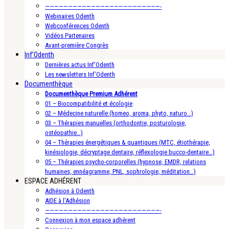
—————————————————————————-
Webinaires Odenth
Webconférences Odenth
Vidéos Partenaires
Avant-première Congrès
Inf’Odenth
Dernières actus Inf’Odenth
Les newsletters Inf’Odenth
Documenthèque
Documenthèque Premium Adhérent
01 – Biocompatibilité et écologie
02 – Médecine naturelle (homeo, aroma, phyto, naturo…)
03 – Thérapies manuelles (orthodontie, posturologie,
ostéopathie…)
04 – Thérapies énergétiques & quantiques (MTC, étiothérapie,
kinésiologie, décryptage dentaire, réflexologie bucco-dentaire…)
05 – Thérapies psycho-corporelles (hypnose, EMDR, relations
humaines, ennéagramme, PNL, sophrologie, méditation…)
ESPACE ADHÉRENT
Adhésion à Odenth
AIDE à l’Adhésion
—————————————————————————-
Connexion à mon espace adhérent