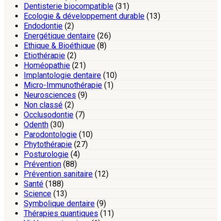
Dentisterie biocompatible
(31)
Ecologie & développement durable
(13)
Endodontie
(2)
Energétique dentaire
(26)
Ethique & Bioéthique
(8)
Etiothérapie
(2)
Homéopathie
(21)
Implantologie dentaire
(10)
Micro-Immunothérapie
(1)
Neurosciences
(9)
Non classé
(2)
Occlusodontie
(7)
Odenth
(30)
Parodontologie
(10)
Phytothérapie
(27)
Posturologie
(4)
Prévention
(88)
Prévention sanitaire
(12)
Santé
(188)
Science
(13)
Symbolique dentaire
(9)
Thérapies quantiques
(11)