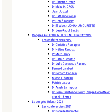
Dr Christine Perez
Dr Maha H. DAOU
Jean Jouzel
Dr Catherine Rossi,
Pr Hervé Tassery
Dr Elisabeth JOHAN-AMOURETTE
Dr Jean-Raoul Sintès
Congres ANPH’ODENTH ODENTH Biarritz 2022
Les conférenciers 2022
Dr Christine Romagna
Dr Hélène Renoux
Pr Marc Henry
Dr Carole Leconte
Dr Julie Demassue-Rannou
Bernard Lambert
Dr Bernard Poitevin
Michel Lidoreau
Patrick Latour
Dr Arash Zarrinpour
Dr Jean-Christophe Bourit, Serge Henrotte et
Franck Therras
Le congrès Odenth 2021
Les conférenciers 2021
Dr Danielle Dumonteil