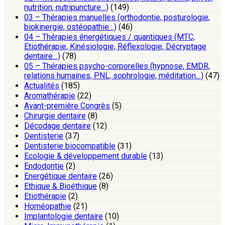
nutrition, nutripuncture…)
(149)
03 – Thérapies manuelles (orthodontie, posturologie,
biokinergie, ostéopathie…)
(46)
04 – Thérapies énergétiques / quantiques (MTC,
Etiothérapie, Kinésiologie, Réflexologie, Décryptage
dentaire…)
(78)
05 – Thérapies psycho-corporelles (hypnose, EMDR,
relations humaines, PNL, sophrologie, méditation…)
(47)
Actualités
(185)
Aromathérapie
(22)
Avant-première Congrès
(5)
Chirurgie dentaire
(8)
Décodage dentaire
(12)
Dentisterie
(37)
Dentisterie biocompatible
(31)
Ecologie & développement durable
(13)
Endodontie
(2)
Energétique dentaire
(26)
Ethique & Bioéthique
(8)
Etiothérapie
(2)
Homéopathie
(21)
Implantologie dentaire
(10)