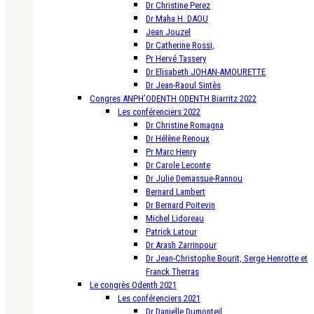
Dr Christine Perez
Dr Maha H. DAOU
Jean Jouzel
Dr Catherine Rossi,
Pr Hervé Tassery
Dr Elisabeth JOHAN-AMOURETTE
Dr Jean-Raoul Sintès
Congres ANPH’ODENTH ODENTH Biarritz 2022
Les conférenciers 2022
Dr Christine Romagna
Dr Hélène Renoux
Pr Marc Henry
Dr Carole Leconte
Dr Julie Demassue-Rannou
Bernard Lambert
Dr Bernard Poitevin
Michel Lidoreau
Patrick Latour
Dr Arash Zarrinpour
Dr Jean-Christophe Bourit, Serge Henrotte et
Franck Therras
Le congrès Odenth 2021
Les conférenciers 2021
Dr Danielle Dumonteil