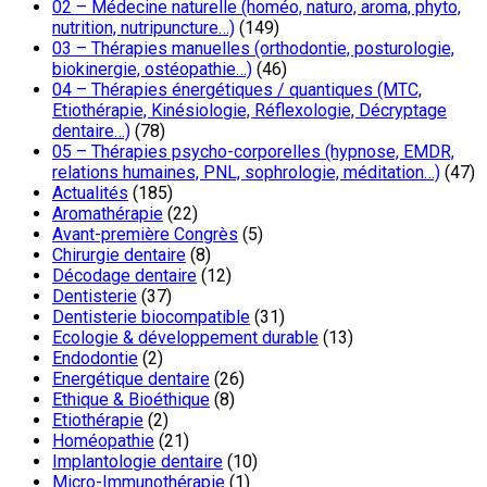
02 – Médecine naturelle (homéo, naturo, aroma, phyto,
nutrition, nutripuncture…)
(149)
03 – Thérapies manuelles (orthodontie, posturologie,
biokinergie, ostéopathie…)
(46)
04 – Thérapies énergétiques / quantiques (MTC,
Etiothérapie, Kinésiologie, Réflexologie, Décryptage
dentaire…)
(78)
05 – Thérapies psycho-corporelles (hypnose, EMDR,
relations humaines, PNL, sophrologie, méditation…)
(47)
Actualités
(185)
Aromathérapie
(22)
Avant-première Congrès
(5)
Chirurgie dentaire
(8)
Décodage dentaire
(12)
Dentisterie
(37)
Dentisterie biocompatible
(31)
Ecologie & développement durable
(13)
Endodontie
(2)
Energétique dentaire
(26)
Ethique & Bioéthique
(8)
Etiothérapie
(2)
Homéopathie
(21)
Implantologie dentaire
(10)
Micro-Immunothérapie
(1)