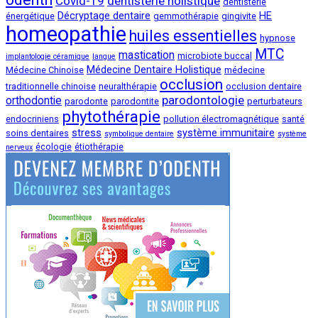
Covid-19
dentisterie holistique
dentisterie
Décryptage dentaire
HE
énergétique
gemmothérapie
gingivite
homeopathie
huiles essentielles
hypnose
MTC
mastication
microbiote buccal
implantologie céramique
langue
Médecine Dentaire Holistique
Médecine Chinoise
médecine
occlusion
traditionnelle chinoise
neuralthérapie
occlusion dentaire
parodontologie
orthodontie
parodonte
parodontite
perturbateurs
phytothérapie
endocriniens
pollution électromagnétique
santé
stress
système immunitaire
soins dentaires
symbolique dentaire
système
écologie
étiothérapie
nerveux