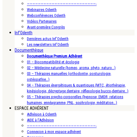
—————————————————————————-
Webinaires Odenth
Webconférences Odenth
Vidéos Partenaires
Avant-première Congrès
Inf’Odenth
Dernières actus Inf’Odenth
Les newsletters Inf’Odenth
Documenthèque
Documenthèque Premium Adhérent
01 – Biocompatibilité et écologie
02 – Médecine naturelle (homeo, aroma, phyto, naturo…)
03 – Thérapies manuelles (orthodontie, posturologie,
ostéopathie…)
04 – Thérapies énergétiques & quantiques (MTC, étiothérapie,
kinésiologie, décryptage dentaire, réflexologie bucco-dentaire…)
05 – Thérapies psycho-corporelles (hypnose, EMDR, relations
humaines, ennéagramme, PNL, sophrologie, méditation…)
ESPACE ADHÉRENT
Adhésion à Odenth
AIDE à l’Adhésion
—————————————————————————-
Connexion à mon espace adhérent