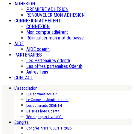
ADHESION
PREMIERE ADHÉSION
RENOUVELER MON ADHESION
CONNEXION ADHERENT
CONNEXION
Mon compte adhérent
Réinitialiser mon mot de passe
AIDE
AIDE odenth
PARTENAIRES
Les Partenaires odenth
Les offres partenaires Odenth
Autres liens
CONTACT
L’association
Qui sommes nous ?
Le Conseil d’Administration
Les adhérents ODENTH
Galerie Photo Odenth
Témoignages Livre d’Or
Congrès
Congrès ANPH’ODENTH 2026
—————————————————————————-