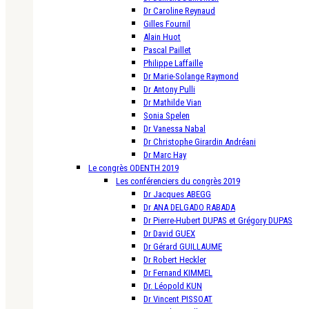
Dr Caroline Reynaud
Gilles Fournil
Alain Huot
Pascal Paillet
Philippe Laffaille
Dr Marie-Solange Raymond
Dr Antony Pulli
Dr Mathilde Vian
Sonia Spelen
Dr Vanessa Nabal
Dr Christophe Girardin Andréani
Dr Marc Hay
Le congrès ODENTH 2019
Les conférenciers du congrès 2019
Dr Jacques ABEGG
Dr ANA DELGADO RABADA
Dr Pierre-Hubert DUPAS et Grégory DUPAS
Dr David GUEX
Dr Gérard GUILLAUME
Dr Robert Heckler
Dr Fernand KIMMEL
Dr. Léopold KUN
Dr Vincent PISSOAT