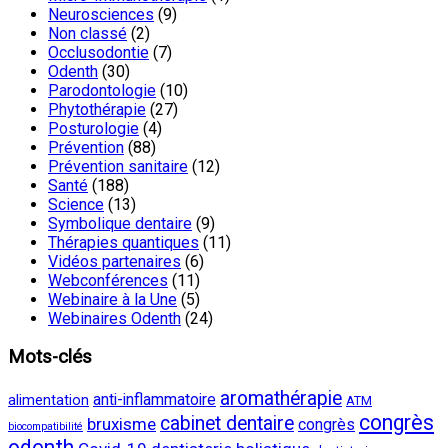
Neurosciences
(9)
Non classé
(2)
Occlusodontie
(7)
Odenth
(30)
Parodontologie
(10)
Phytothérapie
(27)
Posturologie
(4)
Prévention
(88)
Prévention sanitaire
(12)
Santé
(188)
Science
(13)
Symbolique dentaire
(9)
Thérapies quantiques
(11)
Vidéos partenaires
(6)
Webconférences
(11)
Webinaire à la Une
(5)
Webinaires Odenth
(24)
Mots-clés
aromathérapie
anti-inflammatoire
alimentation
ATM
congrès
cabinet dentaire
bruxisme
congrès
biocompatibilité
odenth