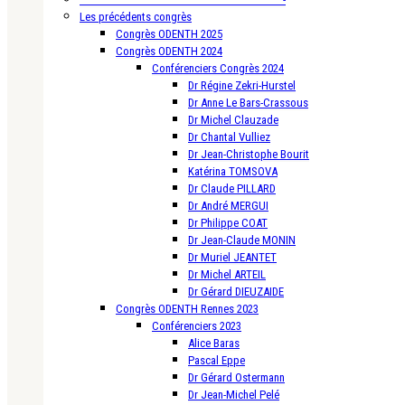
Les précédents congrès
Congrès ODENTH 2025
Congrès ODENTH 2024
Conférenciers Congrès 2024
Dr Régine Zekri-Hurstel
Dr Anne Le Bars-Crassous
Dr Michel Clauzade
Dr Chantal Vulliez
Dr Jean-Christophe Bourit
Katérina TOMSOVA
Dr Claude PILLARD
Dr André MERGUI
Dr Philippe COAT
Dr Jean-Claude MONIN
Dr Muriel JEANTET
Dr Michel ARTEIL
Dr Gérard DIEUZAIDE
Congrès ODENTH Rennes 2023
Conférenciers 2023
Alice Baras
Pascal Eppe
Dr Gérard Ostermann
Dr Jean-Michel Pelé