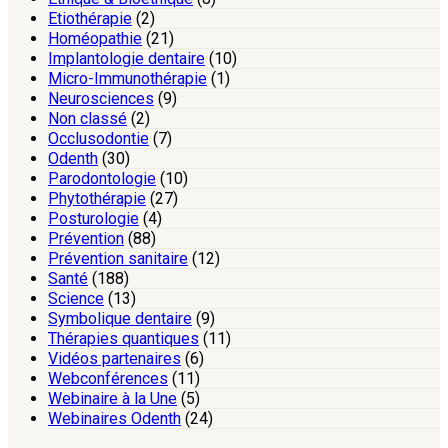
Etiothérapie
(2)
Homéopathie
(21)
Implantologie dentaire
(10)
Micro-Immunothérapie
(1)
Neurosciences
(9)
Non classé
(2)
Occlusodontie
(7)
Odenth
(30)
Parodontologie
(10)
Phytothérapie
(27)
Posturologie
(4)
Prévention
(88)
Prévention sanitaire
(12)
Santé
(188)
Science
(13)
Symbolique dentaire
(9)
Thérapies quantiques
(11)
Vidéos partenaires
(6)
Webconférences
(11)
Webinaire à la Une
(5)
Webinaires Odenth
(24)