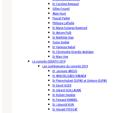
Dr Caroline Reynaud
Gilles Fournil
Alain Huot
Pascal Paillet
Philippe Laffaille
Dr Marie-Solange Raymond
Dr Antony Pulli
Dr Mathilde Vian
Sonia Spelen
Dr Vanessa Nabal
Dr Christophe Girardin Andréani
Dr Marc Hay
Le congrès ODENTH 2019
Les conférenciers du congrès 2019
Dr Jacques ABEGG
Dr ANA DELGADO RABADA
Dr Pierre-Hubert DUPAS et Grégory DUPAS
Dr David GUEX
Dr Gérard GUILLAUME
Dr Robert Heckler
Dr Fernand KIMMEL
Dr. Léopold KUN
Dr Vincent PISSOAT