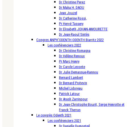
Dr Christine Perez
Dr Maha H. DAOU
Jean Jouzel
Dr Catherine Rossi,
Pr Hervé Tassery
Dr Elisabeth JOHAN-AMOURETTE
Dr Jean-Raoul Sintès
Congres ANPH’ODENTH ODENTH Biarritz 2022
Les conférenciers 2022
Dr Christine Romagna
Dr Hélène Renoux
Pr Marc Henry
Dr Carole Leconte
Dr Julie Demassue-Rannou
Bernard Lambert
Dr Bernard Poitevin
Michel Lidoreau
Patrick Latour
Dr Arash Zarrinpour
Dr Jean-Christophe Bourit, Serge Henrotte et
Franck Therras
Le congrès Odenth 2021
Les conférenciers 2021
Dr Danielle Dumonteil