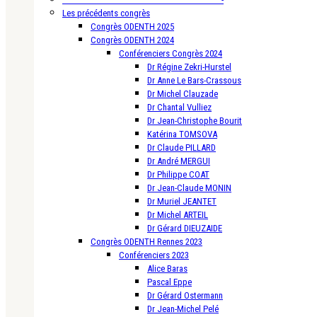
Les précédents congrès
Congrès ODENTH 2025
Congrès ODENTH 2024
Conférenciers Congrès 2024
Dr Régine Zekri-Hurstel
Dr Anne Le Bars-Crassous
Dr Michel Clauzade
Dr Chantal Vulliez
Dr Jean-Christophe Bourit
Katérina TOMSOVA
Dr Claude PILLARD
Dr André MERGUI
Dr Philippe COAT
Dr Jean-Claude MONIN
Dr Muriel JEANTET
Dr Michel ARTEIL
Dr Gérard DIEUZAIDE
Congrès ODENTH Rennes 2023
Conférenciers 2023
Alice Baras
Pascal Eppe
Dr Gérard Ostermann
Dr Jean-Michel Pelé