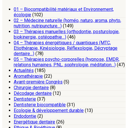
01 – Biocompatibilité matériaux et Environnement,
écologie
(102)
02 – Médecine naturelle (homéo, naturo, aroma, phyto,
nutrition, nutripuncture…)
(149)
03 – Thérapies manuelles (orthodontie, posturologie,
biokinergie, ostéopathie…)
(46)
04 – Thérapies énergétiques / quantiques (MTC,
Etiothérapie, Kinésiologie, Réflexologie, Décryptage
dentaire…)
(78)
05 – Thérapies psycho-corporelles (hypnose, EMDR,
relations humaines, PNL, sophrologie, méditation…)
(47)
Actualités
(185)
Aromathérapie
(22)
Avant-première Congrès
(5)
Chirurgie dentaire
(8)
Décodage dentaire
(12)
Dentisterie
(37)
Dentisterie biocompatible
(31)
Ecologie & développement durable
(13)
Endodontie
(2)
Energétique dentaire
(26)
Ethique & Bioéthique
(8)