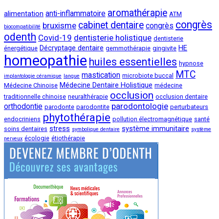
aromathérapie
anti-inflammatoire
alimentation
ATM
congrès
cabinet dentaire
bruxisme
congrès
biocompatibilité
odenth
Covid-19
dentisterie holistique
dentisterie
Décryptage dentaire
HE
énergétique
gemmothérapie
gingivite
homeopathie
huiles essentielles
hypnose
MTC
mastication
microbiote buccal
implantologie céramique
langue
Médecine Dentaire Holistique
Médecine Chinoise
médecine
occlusion
traditionnelle chinoise
neuralthérapie
occlusion dentaire
parodontologie
orthodontie
parodonte
parodontite
perturbateurs
phytothérapie
endocriniens
pollution électromagnétique
santé
stress
système immunitaire
soins dentaires
symbolique dentaire
système
écologie
étiothérapie
nerveux