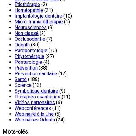
Etiothérapie
(2)
Homéopathie
(21)
Implantologie dentaire
(10)
Micro-Immunothérapie
(1)
Neurosciences
(9)
Non classé
(2)
Occlusodontie
(7)
Odenth
(30)
Parodontologie
(10)
Phytothérapie
(27)
Posturologie
(4)
Prévention
(88)
Prévention sanitaire
(12)
Santé
(188)
Science
(13)
Symbolique dentaire
(9)
Thérapies quantiques
(11)
Vidéos partenaires
(6)
Webconférences
(11)
Webinaire à la Une
(5)
Webinaires Odenth
(24)
Mots-clés