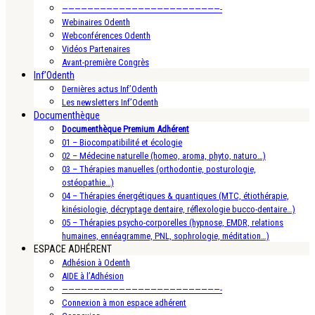
—————————————————————————-
Webinaires Odenth
Webconférences Odenth
Vidéos Partenaires
Avant-première Congrès
Inf’Odenth
Dernières actus Inf’Odenth
Les newsletters Inf’Odenth
Documenthèque
Documenthèque Premium Adhérent
01 – Biocompatibilité et écologie
02 – Médecine naturelle (homeo, aroma, phyto, naturo…)
03 – Thérapies manuelles (orthodontie, posturologie,
ostéopathie…)
04 – Thérapies énergétiques & quantiques (MTC, étiothérapie,
kinésiologie, décryptage dentaire, réflexologie bucco-dentaire…)
05 – Thérapies psycho-corporelles (hypnose, EMDR, relations
humaines, ennéagramme, PNL, sophrologie, méditation…)
ESPACE ADHÉRENT
Adhésion à Odenth
AIDE à l’Adhésion
—————————————————————————-
Connexion à mon espace adhérent