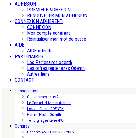
ADHESION
PREMIERE ADHÉSION
RENOUVELER MON ADHESION
CONNEXION ADHERENT
CONNEXION
Mon compte adhérent
Réinitialiser mon mot de passe
AIDE
AIDE odenth
PARTENAIRES
Les Partenaires odenth
Les offres partenaires Odenth
Autres liens
CONTACT
L’association
Qui sommes nous ?
Le Conseil d’Administration
Les adhérents ODENTH
Galerie Photo Odenth
Témoignages Livre d’Or
Congrès
Congrès ANPH’ODENTH 2026
—————————————————————————-