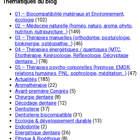
Thématiques du blog
01 – Biocompatibilité matériaux et Environnement,
écologie
(102)
02 – Médecine naturelle (homéo, naturo, aroma, phyto,
nutrition, nutripuncture…)
(149)
03 – Thérapies manuelles (orthodontie, posturologie,
biokinergie, ostéopathie…)
(46)
04 – Thérapies énergétiques / quantiques (MTC,
Etiothérapie, Kinésiologie, Réflexologie, Décryptage
dentaire…)
(78)
05 – Thérapies psycho-corporelles (hypnose, EMDR,
relations humaines, PNL, sophrologie, méditation…)
(47)
Actualités
(185)
Aromathérapie
(22)
Avant-première Congrès
(5)
Chirurgie dentaire
(8)
Décodage dentaire
(12)
Dentisterie
(37)
Dentisterie biocompatible
(31)
Ecologie & développement durable
(13)
Endodontie
(2)
Energétique dentaire
(26)
Ethique & Bioéthique
(8)