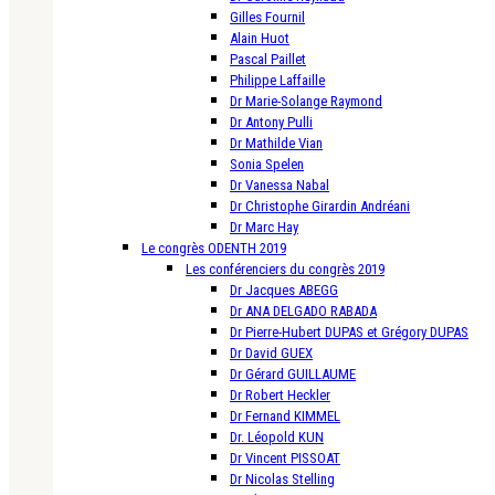
Gilles Fournil
Alain Huot
Pascal Paillet
Philippe Laffaille
Dr Marie-Solange Raymond
Dr Antony Pulli
Dr Mathilde Vian
Sonia Spelen
Dr Vanessa Nabal
Dr Christophe Girardin Andréani
Dr Marc Hay
Le congrès ODENTH 2019
Les conférenciers du congrès 2019
Dr Jacques ABEGG
Dr ANA DELGADO RABADA
Dr Pierre-Hubert DUPAS et Grégory DUPAS
Dr David GUEX
Dr Gérard GUILLAUME
Dr Robert Heckler
Dr Fernand KIMMEL
Dr. Léopold KUN
Dr Vincent PISSOAT
Dr Nicolas Stelling