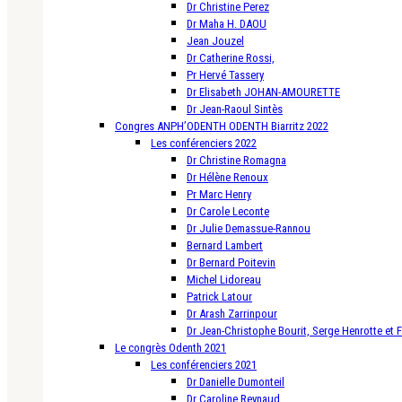
Dr Christine Perez
Dr Maha H. DAOU
Jean Jouzel
Dr Catherine Rossi,
Pr Hervé Tassery
Dr Elisabeth JOHAN-AMOURETTE
Dr Jean-Raoul Sintès
Congres ANPH’ODENTH ODENTH Biarritz 2022
Les conférenciers 2022
Dr Christine Romagna
Dr Hélène Renoux
Pr Marc Henry
Dr Carole Leconte
Dr Julie Demassue-Rannou
Bernard Lambert
Dr Bernard Poitevin
Michel Lidoreau
Patrick Latour
Dr Arash Zarrinpour
Dr Jean-Christophe Bourit, Serge Henrotte et 
Le congrès Odenth 2021
Les conférenciers 2021
Dr Danielle Dumonteil
Dr Caroline Reynaud