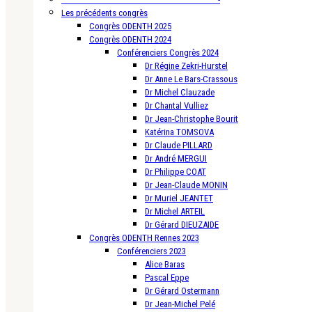
Les précédents congrès
Congrès ODENTH 2025
Congrès ODENTH 2024
Conférenciers Congrès 2024
Dr Régine Zekri-Hurstel
Dr Anne Le Bars-Crassous
Dr Michel Clauzade
Dr Chantal Vulliez
Dr Jean-Christophe Bourit
Katérina TOMSOVA
Dr Claude PILLARD
Dr André MERGUI
Dr Philippe COAT
Dr Jean-Claude MONIN
Dr Muriel JEANTET
Dr Michel ARTEIL
Dr Gérard DIEUZAIDE
Congrès ODENTH Rennes 2023
Conférenciers 2023
Alice Baras
Pascal Eppe
Dr Gérard Ostermann
Dr Jean-Michel Pelé