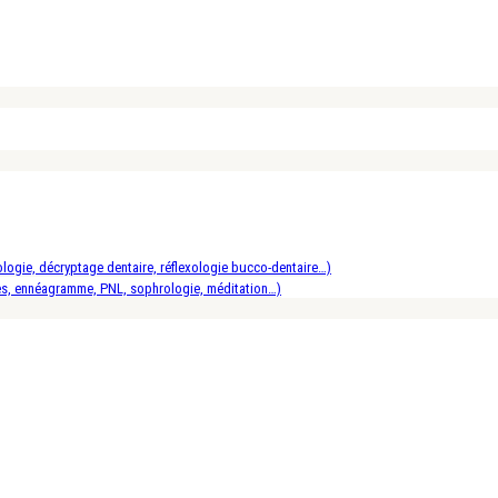
logie, décryptage dentaire, réflexologie bucco-dentaire…)
es, ennéagramme, PNL, sophrologie, méditation…)