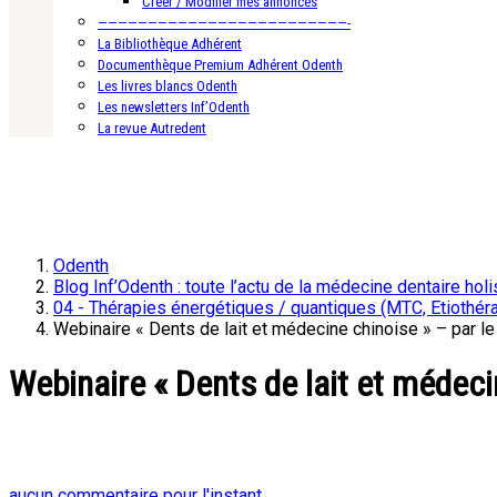
Créer / Modifier mes annonces
—————————————————————————-
La Bibliothèque Adhérent
Documenthèque Premium Adhérent Odenth
Les livres blancs Odenth
Les newsletters Inf’Odenth
La revue Autredent
Odenth
Blog Inf’Odenth : toute l’actu de la médecine dentaire holi
04 - Thérapies énergétiques / quantiques (MTC, Etiothérap
Webinaire « Dents de lait et médecine chinoise » – par l
Webinaire « Dents de lait et médeci
aucun commentaire pour l'instant