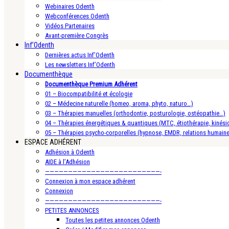
Webinaires Odenth
Webconférences Odenth
Vidéos Partenaires
Avant-première Congrès
Inf’Odenth
Dernières actus Inf’Odenth
Les newsletters Inf’Odenth
Documenthèque
Documenthèque Premium Adhérent
01 – Biocompatibilité et écologie
02 – Médecine naturelle (homeo, aroma, phyto, naturo…)
03 – Thérapies manuelles (orthodontie, posturologie, ostéopathie…)
04 – Thérapies énergétiques & quantiques (MTC, étiothérapie, kinésio
05 – Thérapies psycho-corporelles (hypnose, EMDR, relations humain
ESPACE ADHÉRENT
Adhésion à Odenth
AIDE à l’Adhésion
—————————————————————————-
Connexion à mon espace adhérent
Connexion
—————————————————————————-
PETITES ANNONCES
Toutes les petites annonces Odenth