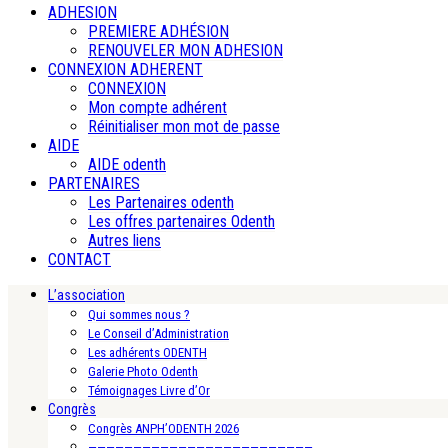
ADHESION
PREMIERE ADHÉSION
RENOUVELER MON ADHESION
CONNEXION ADHERENT
CONNEXION
Mon compte adhérent
Réinitialiser mon mot de passe
AIDE
AIDE odenth
PARTENAIRES
Les Partenaires odenth
Les offres partenaires Odenth
Autres liens
CONTACT
L’association
Qui sommes nous ?
Le Conseil d’Administration
Les adhérents ODENTH
Galerie Photo Odenth
Témoignages Livre d’Or
Congrès
Congrès ANPH’ODENTH 2026
—————————————————————————-