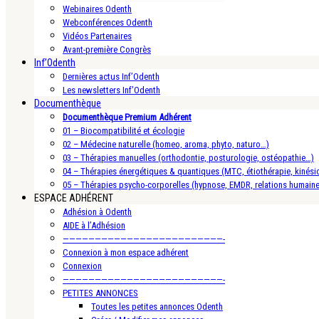
Webinaires Odenth
Webconférences Odenth
Vidéos Partenaires
Avant-première Congrès
Inf’Odenth
Dernières actus Inf’Odenth
Les newsletters Inf’Odenth
Documenthèque
Documenthèque Premium Adhérent
01 – Biocompatibilité et écologie
02 – Médecine naturelle (homeo, aroma, phyto, naturo…)
03 – Thérapies manuelles (orthodontie, posturologie, ostéopathie…)
04 – Thérapies énergétiques & quantiques (MTC, étiothérapie, kinésio
05 – Thérapies psycho-corporelles (hypnose, EMDR, relations humain
ESPACE ADHÉRENT
Adhésion à Odenth
AIDE à l’Adhésion
—————————————————————————-
Connexion à mon espace adhérent
Connexion
—————————————————————————-
PETITES ANNONCES
Toutes les petites annonces Odenth