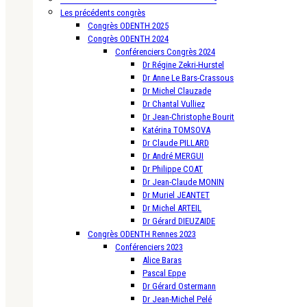
Les précédents congrès
Congrès ODENTH 2025
Congrès ODENTH 2024
Conférenciers Congrès 2024
Dr Régine Zekri-Hurstel
Dr Anne Le Bars-Crassous
Dr Michel Clauzade
Dr Chantal Vulliez
Dr Jean-Christophe Bourit
Katérina TOMSOVA
Dr Claude PILLARD
Dr André MERGUI
Dr Philippe COAT
Dr Jean-Claude MONIN
Dr Muriel JEANTET
Dr Michel ARTEIL
Dr Gérard DIEUZAIDE
Congrès ODENTH Rennes 2023
Conférenciers 2023
Alice Baras
Pascal Eppe
Dr Gérard Ostermann
Dr Jean-Michel Pelé