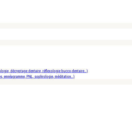
logie, décryptage dentaire, réflexologie bucco-dentaire…)
es, ennéagramme, PNL, sophrologie, méditation…)