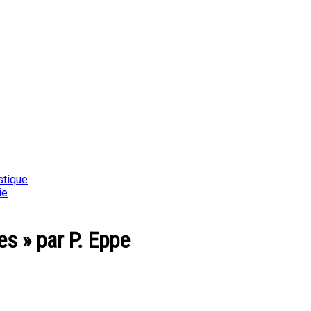
stique
ie
s » par P. Eppe