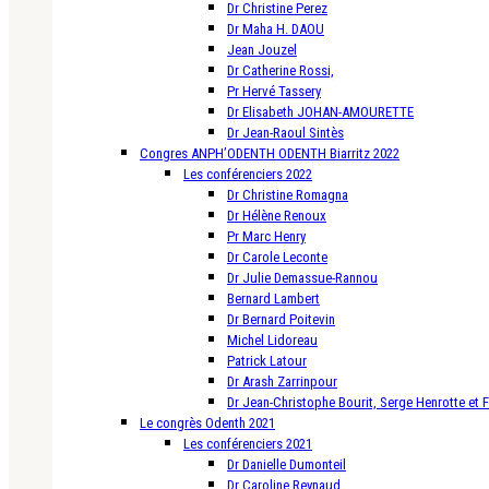
Dr Christine Perez
Dr Maha H. DAOU
Jean Jouzel
Dr Catherine Rossi,
Pr Hervé Tassery
Dr Elisabeth JOHAN-AMOURETTE
Dr Jean-Raoul Sintès
Congres ANPH’ODENTH ODENTH Biarritz 2022
Les conférenciers 2022
Dr Christine Romagna
Dr Hélène Renoux
Pr Marc Henry
Dr Carole Leconte
Dr Julie Demassue-Rannou
Bernard Lambert
Dr Bernard Poitevin
Michel Lidoreau
Patrick Latour
Dr Arash Zarrinpour
Dr Jean-Christophe Bourit, Serge Henrotte et 
Le congrès Odenth 2021
Les conférenciers 2021
Dr Danielle Dumonteil
Dr Caroline Reynaud