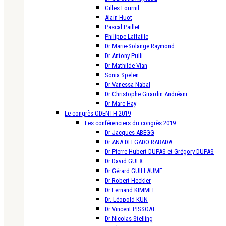
Gilles Fournil
Alain Huot
Pascal Paillet
Philippe Laffaille
Dr Marie-Solange Raymond
Dr Antony Pulli
Dr Mathilde Vian
Sonia Spelen
Dr Vanessa Nabal
Dr Christophe Girardin Andréani
Dr Marc Hay
Le congrès ODENTH 2019
Les conférenciers du congrès 2019
Dr Jacques ABEGG
Dr ANA DELGADO RABADA
Dr Pierre-Hubert DUPAS et Grégory DUPAS
Dr David GUEX
Dr Gérard GUILLAUME
Dr Robert Heckler
Dr Fernand KIMMEL
Dr. Léopold KUN
Dr Vincent PISSOAT
Dr Nicolas Stelling