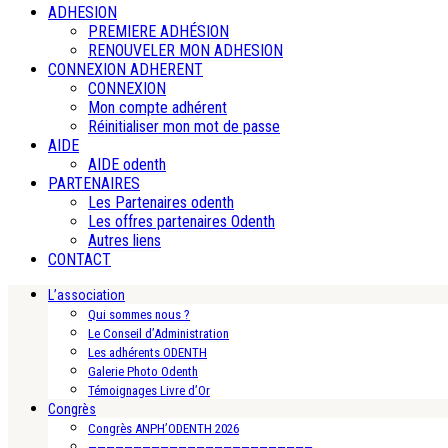
ADHESION
PREMIERE ADHÉSION
RENOUVELER MON ADHESION
CONNEXION ADHERENT
CONNEXION
Mon compte adhérent
Réinitialiser mon mot de passe
AIDE
AIDE odenth
PARTENAIRES
Les Partenaires odenth
Les offres partenaires Odenth
Autres liens
CONTACT
L’association
Qui sommes nous ?
Le Conseil d’Administration
Les adhérents ODENTH
Galerie Photo Odenth
Témoignages Livre d’Or
Congrès
Congrès ANPH’ODENTH 2026
—————————————————————————-