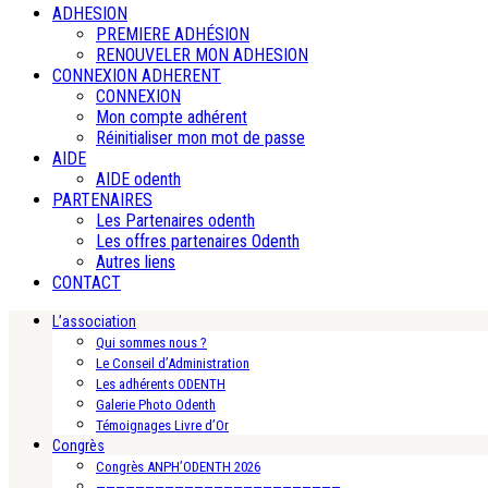
ADHESION
PREMIERE ADHÉSION
RENOUVELER MON ADHESION
CONNEXION ADHERENT
CONNEXION
Mon compte adhérent
Réinitialiser mon mot de passe
AIDE
AIDE odenth
PARTENAIRES
Les Partenaires odenth
Les offres partenaires Odenth
Autres liens
CONTACT
L’association
Qui sommes nous ?
Le Conseil d’Administration
Les adhérents ODENTH
Galerie Photo Odenth
Témoignages Livre d’Or
Congrès
Congrès ANPH’ODENTH 2026
—————————————————————————-