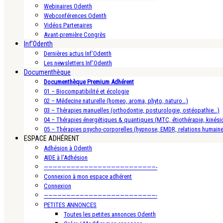
Webinaires Odenth
Webconférences Odenth
Vidéos Partenaires
Avant-première Congrès
Inf’Odenth
Dernières actus Inf’Odenth
Les newsletters Inf’Odenth
Documenthèque
Documenthèque Premium Adhérent
01 – Biocompatibilité et écologie
02 – Médecine naturelle (homeo, aroma, phyto, naturo…)
03 – Thérapies manuelles (orthodontie, posturologie, ostéopathie…)
04 – Thérapies énergétiques & quantiques (MTC, étiothérapie, kinésio
05 – Thérapies psycho-corporelles (hypnose, EMDR, relations humain
ESPACE ADHÉRENT
Adhésion à Odenth
AIDE à l’Adhésion
—————————————————————————-
Connexion à mon espace adhérent
Connexion
—————————————————————————-
PETITES ANNONCES
Toutes les petites annonces Odenth