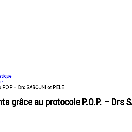
stique
ie
e P.O.P. – Drs SABOUNI et PELÉ
nts grâce au protocole P.O.P. – Drs