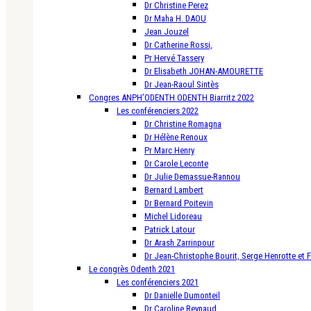
Dr Christine Perez
Dr Maha H. DAOU
Jean Jouzel
Dr Catherine Rossi,
Pr Hervé Tassery
Dr Elisabeth JOHAN-AMOURETTE
Dr Jean-Raoul Sintès
Congres ANPH’ODENTH ODENTH Biarritz 2022
Les conférenciers 2022
Dr Christine Romagna
Dr Hélène Renoux
Pr Marc Henry
Dr Carole Leconte
Dr Julie Demassue-Rannou
Bernard Lambert
Dr Bernard Poitevin
Michel Lidoreau
Patrick Latour
Dr Arash Zarrinpour
Dr Jean-Christophe Bourit, Serge Henrotte et 
Le congrès Odenth 2021
Les conférenciers 2021
Dr Danielle Dumonteil
Dr Caroline Reynaud