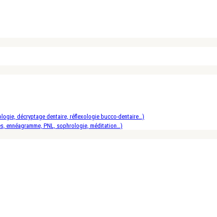
logie, décryptage dentaire, réflexologie bucco-dentaire…)
es, ennéagramme, PNL, sophrologie, méditation…)