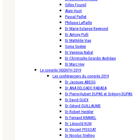
Gilles Fournil
Alain Huot
Pascal Paillet
Philippe Laffaille
Dr Marie-Solange Raymond
Dr Antony Pulli
Dr Mathilde Vian
Sonia Spelen
Dr Vanessa Nabal
Dr Christophe Girardin Andréani
Dr Marc Hay
Le congrès ODENTH 2019
Les conférenciers du congrès 2019
Dr Jacques ABEGG
Dr ANA DELGADO RABADA
Dr Pierre-Hubert DUPAS et Grégory DUPAS
Dr David GUEX
Dr Gérard GUILLAUME
Dr Robert Heckler
Dr Fernand KIMMEL
Dr. Léopold KUN
Dr Vincent PISSOAT
Dr Nicolas Stelling