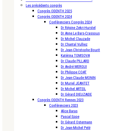
Les précédents congrès
Congrès ODENTH 2025
Congrès ODENTH 2024
Conférenciers Congrès 2024
Dr Régine Zekri-Hurstel
Dr Anne Le Bars-Crassous
Dr Michel Clauzade
Dr Chantal Vulliez
Dr Jean-Christophe Bourit
Katérina TOMSOVA
Dr Claude PILLARD
Dr André MERGUI
Dr Philippe COAT
Dr Jean-Claude MONIN
Dr Muriel JEANTET
Dr Michel ARTEIL
Dr Gérard DIEUZAIDE
Congrès ODENTH Rennes 2023
Conférenciers 2023
Alice Baras
Pascal Eppe
Dr Gérard Ostermann
Dr Jean-Michel Pelé