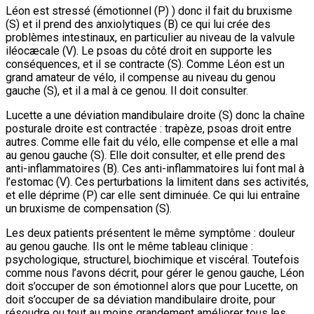
Léon est stressé (émotionnel (P) ) donc il fait du bruxisme
(S) et il prend des anxiolytiques (B) ce qui lui crée des
problèmes intestinaux, en particulier au niveau de la valvule
iléocæcale (V). Le psoas du côté droit en supporte les
conséquences, et il se contracte (S). Comme Léon est un
grand amateur de vélo, il compense au niveau du genou
gauche (S), et il a mal à ce genou. Il doit consulter.
Lucette a une déviation mandibulaire droite (S) donc la chaîne
posturale droite est contractée : trapèze, psoas droit entre
autres. Comme elle fait du vélo, elle compense et elle a mal
au genou gauche (S). Elle doit consulter, et elle prend des
anti-inflammatoires (B). Ces anti-inflammatoires lui font mal à
l’estomac (V). Ces perturbations la limitent dans ses activités,
et elle déprime (P) car elle sent diminuée. Ce qui lui entraîne
un bruxisme de compensation (S).
Les deux patients présentent le même symptôme : douleur
au genou gauche. Ils ont le même tableau clinique :
psychologique, structurel, biochimique et viscéral. Toutefois
comme nous l’avons décrit, pour gérer le genou gauche, Léon
doit s’occuper de son émotionnel alors que pour Lucette, on
doit s’occuper de sa déviation mandibulaire droite, pour
résoudre ou tout au moins grandement améliorer tous les