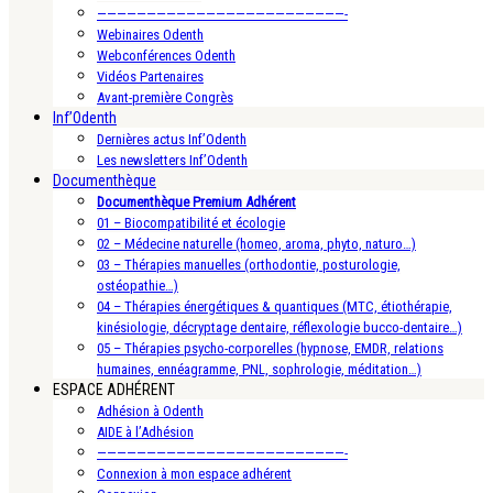
—————————————————————————-
Webinaires Odenth
Webconférences Odenth
Vidéos Partenaires
Avant-première Congrès
Inf’Odenth
Dernières actus Inf’Odenth
Les newsletters Inf’Odenth
Documenthèque
Documenthèque Premium Adhérent
01 – Biocompatibilité et écologie
02 – Médecine naturelle (homeo, aroma, phyto, naturo…)
03 – Thérapies manuelles (orthodontie, posturologie,
ostéopathie…)
04 – Thérapies énergétiques & quantiques (MTC, étiothérapie,
kinésiologie, décryptage dentaire, réflexologie bucco-dentaire…)
05 – Thérapies psycho-corporelles (hypnose, EMDR, relations
humaines, ennéagramme, PNL, sophrologie, méditation…)
ESPACE ADHÉRENT
Adhésion à Odenth
AIDE à l’Adhésion
—————————————————————————-
Connexion à mon espace adhérent