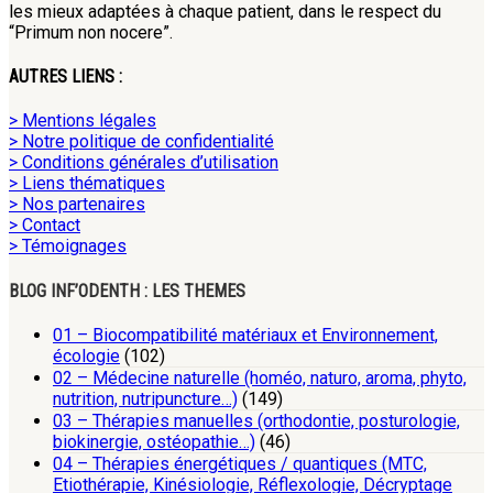
les mieux adaptées à chaque patient, dans le respect du
“Primum non nocere”.
AUTRES LIENS :
> Mentions légales
> Notre politique de confidentialité
> Conditions générales d’utilisation
> Liens thématiques
> Nos partenaires
> Contact
> Témoignages
BLOG INF’ODENTH : LES THEMES
01 – Biocompatibilité matériaux et Environnement,
écologie
(102)
02 – Médecine naturelle (homéo, naturo, aroma, phyto,
nutrition, nutripuncture…)
(149)
03 – Thérapies manuelles (orthodontie, posturologie,
biokinergie, ostéopathie…)
(46)
04 – Thérapies énergétiques / quantiques (MTC,
Etiothérapie, Kinésiologie, Réflexologie, Décryptage