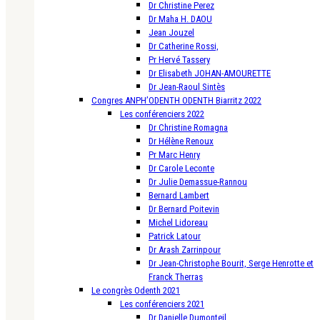
Dr Christine Perez
Dr Maha H. DAOU
Jean Jouzel
Dr Catherine Rossi,
Pr Hervé Tassery
Dr Elisabeth JOHAN-AMOURETTE
Dr Jean-Raoul Sintès
Congres ANPH’ODENTH ODENTH Biarritz 2022
Les conférenciers 2022
Dr Christine Romagna
Dr Hélène Renoux
Pr Marc Henry
Dr Carole Leconte
Dr Julie Demassue-Rannou
Bernard Lambert
Dr Bernard Poitevin
Michel Lidoreau
Patrick Latour
Dr Arash Zarrinpour
Dr Jean-Christophe Bourit, Serge Henrotte et
Franck Therras
Le congrès Odenth 2021
Les conférenciers 2021
Dr Danielle Dumonteil