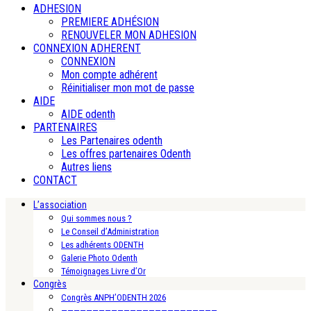
ADHESION
PREMIERE ADHÉSION
RENOUVELER MON ADHESION
CONNEXION ADHERENT
CONNEXION
Mon compte adhérent
Réinitialiser mon mot de passe
AIDE
AIDE odenth
PARTENAIRES
Les Partenaires odenth
Les offres partenaires Odenth
Autres liens
CONTACT
L’association
Qui sommes nous ?
Le Conseil d’Administration
Les adhérents ODENTH
Galerie Photo Odenth
Témoignages Livre d’Or
Congrès
Congrès ANPH’ODENTH 2026
—————————————————————————-