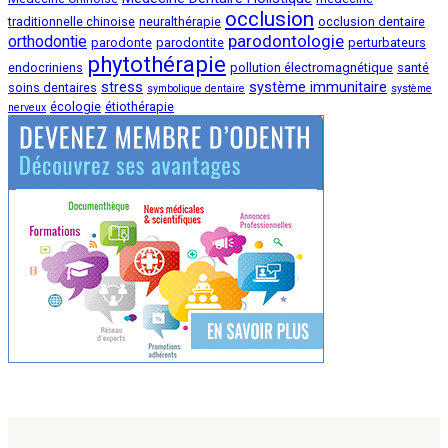
occlusion
traditionnelle chinoise
neuralthérapie
occlusion dentaire
parodontologie
orthodontie
parodonte
parodontite
perturbateurs
phytothérapie
endocriniens
pollution électromagnétique
santé
stress
système immunitaire
soins dentaires
symbolique dentaire
système
écologie
étiothérapie
nerveux