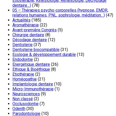
Etiothérapie, Kinésiologie, Réflexologie, Décryptage
dentaire…)
(78)
05 – Thérapies psycho-corporelles (hypnose, EMDR,
relations humaines, PNL, sophrologie, méditation…)
(47)
Actualités
(185)
Aromathérapie
(22)
Avant-première Congrès
(5)
Chirurgie dentaire
(8)
Décodage dentaire
(12)
Dentisterie
(37)
Dentisterie biocompatible
(31)
Ecologie & développement durable
(13)
Endodontie
(2)
Energétique dentaire
(26)
Ethique & Bioéthique
(8)
Etiothérapie
(2)
Homéopathie
(21)
Implantologie dentaire
(10)
Micro-Immunothérapie
(1)
Neurosciences
(9)
Non classé
(2)
Occlusodontie
(7)
Odenth
(30)
Parodontologie
(10)