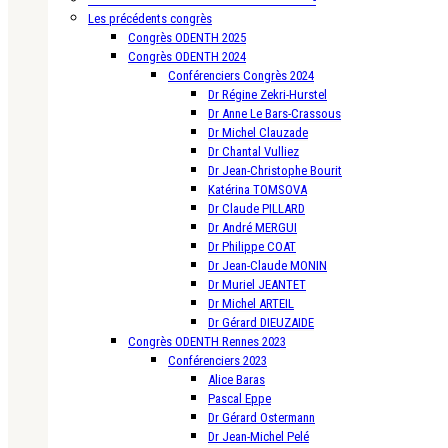
Les précédents congrès
Congrès ODENTH 2025
Congrès ODENTH 2024
Conférenciers Congrès 2024
Dr Régine Zekri-Hurstel
Dr Anne Le Bars-Crassous
Dr Michel Clauzade
Dr Chantal Vulliez
Dr Jean-Christophe Bourit
Katérina TOMSOVA
Dr Claude PILLARD
Dr André MERGUI
Dr Philippe COAT
Dr Jean-Claude MONIN
Dr Muriel JEANTET
Dr Michel ARTEIL
Dr Gérard DIEUZAIDE
Congrès ODENTH Rennes 2023
Conférenciers 2023
Alice Baras
Pascal Eppe
Dr Gérard Ostermann
Dr Jean-Michel Pelé