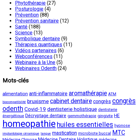
Phytothérapie
(27)
Posturologie
(4)
Prévention
(88)
Prévention sanitaire
(12)
Santé
(188)
Science
(13)
Symbolique dentaire
(9)
Thérapies quantiques
(11)
Vidéos partenaires
(6)
Webconférences
(11)
Webinaire à la Une
(5)
Webinaires Odenth
(24)
Mots-clés
aromathérapie
anti-inflammatoire
alimentation
ATM
congrès
cabinet dentaire
bruxisme
congrès
biocompatibilité
odenth
Covid-19
dentisterie holistique
dentisterie
Décryptage dentaire
HE
énergétique
gemmothérapie
gingivite
homeopathie
huiles essentielles
hypnose
MTC
mastication
microbiote buccal
implantologie céramique
langue
Médecine Dentaire Holistique
Médecine Chinoise
médecine