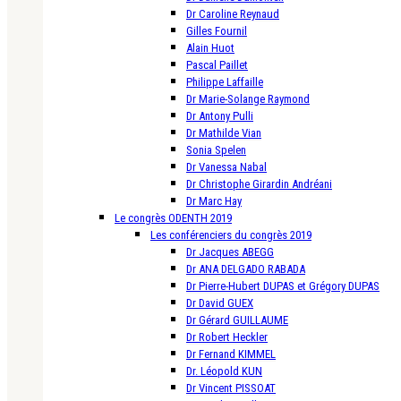
Dr Caroline Reynaud
Gilles Fournil
Alain Huot
Pascal Paillet
Philippe Laffaille
Dr Marie-Solange Raymond
Dr Antony Pulli
Dr Mathilde Vian
Sonia Spelen
Dr Vanessa Nabal
Dr Christophe Girardin Andréani
Dr Marc Hay
Le congrès ODENTH 2019
Les conférenciers du congrès 2019
Dr Jacques ABEGG
Dr ANA DELGADO RABADA
Dr Pierre-Hubert DUPAS et Grégory DUPAS
Dr David GUEX
Dr Gérard GUILLAUME
Dr Robert Heckler
Dr Fernand KIMMEL
Dr. Léopold KUN
Dr Vincent PISSOAT