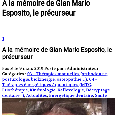
A la mémoire de Gian Mario
Esposito, le précurseur
1
A la mémoire de Gian Mario Esposito, le
précurseur
Posté le 9 mars 2019
Posté par : Administrateur
Catégories :
03 - Thérapies manuelles (orthodontie,
posturologie, biokinergie, ostéopathie…)
,
04 -
Thérapies énergétiques / quantiques (MTC,
Etiothérapie, Kinésiologie, Réflexologie, Décryptage
dentaire...)
,
Actualités
,
Energétique dentaire
,
Santé