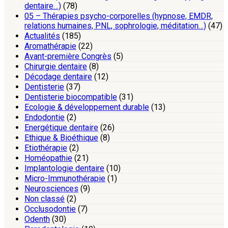
dentaire…)
(78)
05 – Thérapies psycho-corporelles (hypnose, EMDR,
relations humaines, PNL, sophrologie, méditation…)
(47)
Actualités
(185)
Aromathérapie
(22)
Avant-première Congrès
(5)
Chirurgie dentaire
(8)
Décodage dentaire
(12)
Dentisterie
(37)
Dentisterie biocompatible
(31)
Ecologie & développement durable
(13)
Endodontie
(2)
Energétique dentaire
(26)
Ethique & Bioéthique
(8)
Etiothérapie
(2)
Homéopathie
(21)
Implantologie dentaire
(10)
Micro-Immunothérapie
(1)
Neurosciences
(9)
Non classé
(2)
Occlusodontie
(7)
Odenth
(30)