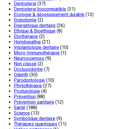
Dentisterie
(37)
Dentisterie biocompatible
(31)
Ecologie & développement durable
(13)
Endodontie
(2)
Energétique dentaire
(26)
Ethique & Bioéthique
(8)
Etiothérapie
(2)
Homéopathie
(21)
Implantologie dentaire
(10)
Micro-Immunothérapie
(1)
Neurosciences
(9)
Non classé
(2)
Occlusodontie
(7)
Odenth
(30)
Parodontologie
(10)
Phytothérapie
(27)
Posturologie
(4)
Prévention
(88)
Prévention sanitaire
(12)
Santé
(188)
Science
(13)
Symbolique dentaire
(9)
Thérapies quantiques
(11)