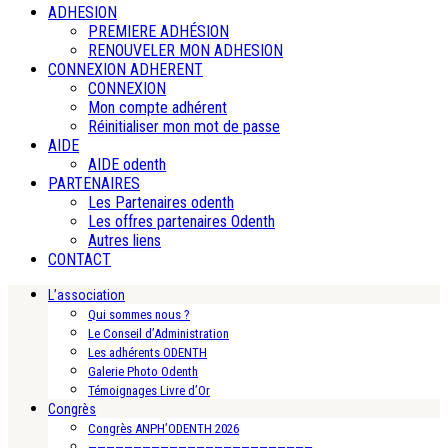
ADHESION
PREMIERE ADHÉSION
RENOUVELER MON ADHESION
CONNEXION ADHERENT
CONNEXION
Mon compte adhérent
Réinitialiser mon mot de passe
AIDE
AIDE odenth
PARTENAIRES
Les Partenaires odenth
Les offres partenaires Odenth
Autres liens
CONTACT
L’association
Qui sommes nous ?
Le Conseil d’Administration
Les adhérents ODENTH
Galerie Photo Odenth
Témoignages Livre d’Or
Congrès
Congrès ANPH’ODENTH 2026
—————————————————————————-