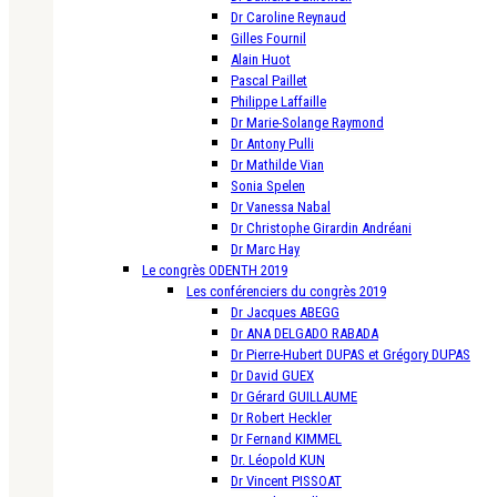
Dr Caroline Reynaud
Gilles Fournil
Alain Huot
Pascal Paillet
Philippe Laffaille
Dr Marie-Solange Raymond
Dr Antony Pulli
Dr Mathilde Vian
Sonia Spelen
Dr Vanessa Nabal
Dr Christophe Girardin Andréani
Dr Marc Hay
Le congrès ODENTH 2019
Les conférenciers du congrès 2019
Dr Jacques ABEGG
Dr ANA DELGADO RABADA
Dr Pierre-Hubert DUPAS et Grégory DUPAS
Dr David GUEX
Dr Gérard GUILLAUME
Dr Robert Heckler
Dr Fernand KIMMEL
Dr. Léopold KUN
Dr Vincent PISSOAT