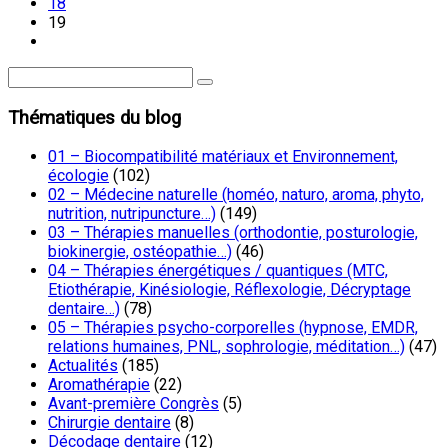
18
19
Thématiques du blog
01 – Biocompatibilité matériaux et Environnement,
écologie
(102)
02 – Médecine naturelle (homéo, naturo, aroma, phyto,
nutrition, nutripuncture…)
(149)
03 – Thérapies manuelles (orthodontie, posturologie,
biokinergie, ostéopathie…)
(46)
04 – Thérapies énergétiques / quantiques (MTC,
Etiothérapie, Kinésiologie, Réflexologie, Décryptage
dentaire…)
(78)
05 – Thérapies psycho-corporelles (hypnose, EMDR,
relations humaines, PNL, sophrologie, méditation…)
(47)
Actualités
(185)
Aromathérapie
(22)
Avant-première Congrès
(5)
Chirurgie dentaire
(8)
Décodage dentaire
(12)