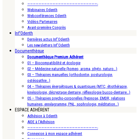
—————————————————————————-
Webinaires Odenth
Webconférences Odenth
Vidéos Partenaires
Avant-première Congrès
Inf’Odenth
Dernières actus Inf’Odenth
Les newsletters Inf’Odenth
Documenthèque
Documenthèque Premium Adhérent
01 – Biocompatibilité et écologie
02 – Médecine naturelle (homeo, aroma, phyto, naturo…)
03 – Thérapies manuelles (orthodontie, posturologie,
ostéopathie…)
04 – Thérapies énergétiques & quantiques (MTC, étiothérapie,
kinésiologie, décryptage dentaire, réflexologie bucco-dentaire…)
05 – Thérapies psycho-corporelles (hypnose, EMDR, relations
humaines, ennéagramme, PNL, sophrologie, méditation…)
ESPACE ADHÉRENT
Adhésion à Odenth
AIDE à l’Adhésion
—————————————————————————-
Connexion à mon espace adhérent