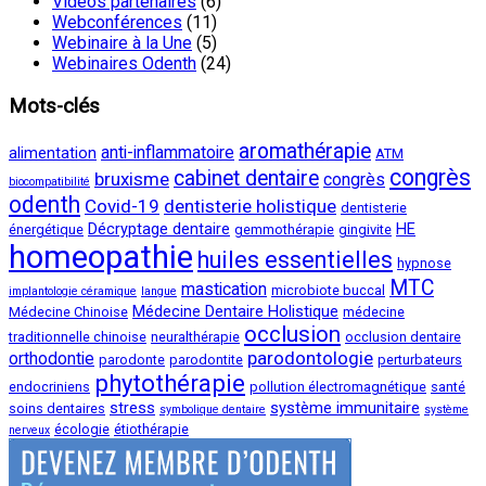
Vidéos partenaires
(6)
Webconférences
(11)
Webinaire à la Une
(5)
Webinaires Odenth
(24)
Mots-clés
aromathérapie
anti-inflammatoire
alimentation
ATM
congrès
cabinet dentaire
bruxisme
congrès
biocompatibilité
odenth
Covid-19
dentisterie holistique
dentisterie
Décryptage dentaire
HE
énergétique
gemmothérapie
gingivite
homeopathie
huiles essentielles
hypnose
MTC
mastication
microbiote buccal
implantologie céramique
langue
Médecine Dentaire Holistique
Médecine Chinoise
médecine
occlusion
traditionnelle chinoise
neuralthérapie
occlusion dentaire
parodontologie
orthodontie
parodonte
parodontite
perturbateurs
phytothérapie
endocriniens
pollution électromagnétique
santé
stress
système immunitaire
soins dentaires
symbolique dentaire
système
écologie
étiothérapie
nerveux