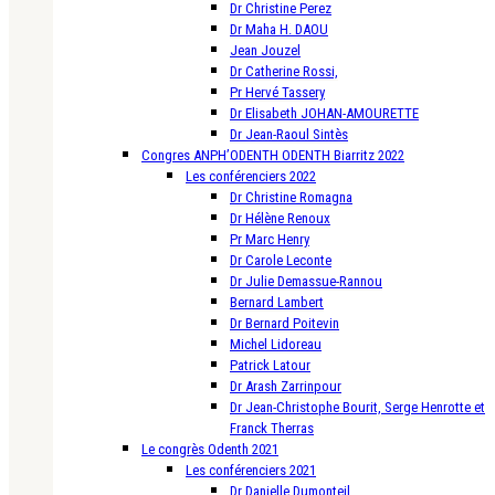
Dr Christine Perez
Dr Maha H. DAOU
Jean Jouzel
Dr Catherine Rossi,
Pr Hervé Tassery
Dr Elisabeth JOHAN-AMOURETTE
Dr Jean-Raoul Sintès
Congres ANPH’ODENTH ODENTH Biarritz 2022
Les conférenciers 2022
Dr Christine Romagna
Dr Hélène Renoux
Pr Marc Henry
Dr Carole Leconte
Dr Julie Demassue-Rannou
Bernard Lambert
Dr Bernard Poitevin
Michel Lidoreau
Patrick Latour
Dr Arash Zarrinpour
Dr Jean-Christophe Bourit, Serge Henrotte et
Franck Therras
Le congrès Odenth 2021
Les conférenciers 2021
Dr Danielle Dumonteil