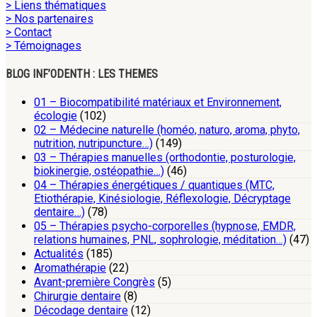
> Liens thématiques
> Nos partenaires
> Contact
> Témoignages
BLOG INF’ODENTH : LES THEMES
01 – Biocompatibilité matériaux et Environnement,
écologie
(102)
02 – Médecine naturelle (homéo, naturo, aroma, phyto,
nutrition, nutripuncture…)
(149)
03 – Thérapies manuelles (orthodontie, posturologie,
biokinergie, ostéopathie…)
(46)
04 – Thérapies énergétiques / quantiques (MTC,
Etiothérapie, Kinésiologie, Réflexologie, Décryptage
dentaire…)
(78)
05 – Thérapies psycho-corporelles (hypnose, EMDR,
relations humaines, PNL, sophrologie, méditation…)
(47)
Actualités
(185)
Aromathérapie
(22)
Avant-première Congrès
(5)
Chirurgie dentaire
(8)
Décodage dentaire
(12)