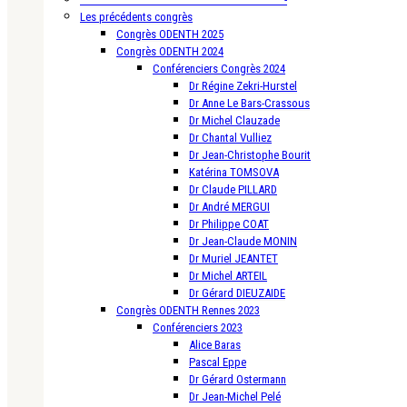
Les précédents congrès
Congrès ODENTH 2025
Congrès ODENTH 2024
Conférenciers Congrès 2024
Dr Régine Zekri-Hurstel
Dr Anne Le Bars-Crassous
Dr Michel Clauzade
Dr Chantal Vulliez
Dr Jean-Christophe Bourit
Katérina TOMSOVA
Dr Claude PILLARD
Dr André MERGUI
Dr Philippe COAT
Dr Jean-Claude MONIN
Dr Muriel JEANTET
Dr Michel ARTEIL
Dr Gérard DIEUZAIDE
Congrès ODENTH Rennes 2023
Conférenciers 2023
Alice Baras
Pascal Eppe
Dr Gérard Ostermann
Dr Jean-Michel Pelé