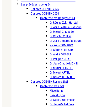
Les précédents congrès
Congrès ODENTH 2025
Congrès ODENTH 2024
Conférenciers Congrès 2024
Dr Régine Zekri-Hurstel
Dr Anne Le Bars-Crassous
Dr Michel Clauzade
Dr Chantal Vulliez
Dr Jean-Christophe Bourit
Katérina TOMSOVA
Dr Claude PILLARD
Dr André MERGUI
Dr Philippe COAT
Dr Jean-Claude MONIN
Dr Muriel JEANTET
Dr Michel ARTEIL
Dr Gérard DIEUZAIDE
Congrès ODENTH Rennes 2023
Conférenciers 2023
Alice Baras
Pascal Eppe
Dr Gérard Ostermann
Dr Jean-Michel Pelé