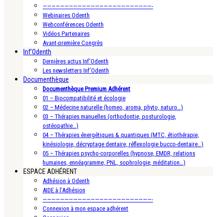
—————————————————————————-
Webinaires Odenth
Webconférences Odenth
Vidéos Partenaires
Avant-première Congrès
Inf’Odenth
Dernières actus Inf’Odenth
Les newsletters Inf’Odenth
Documenthèque
Documenthèque Premium Adhérent
01 – Biocompatibilité et écologie
02 – Médecine naturelle (homeo, aroma, phyto, naturo…)
03 – Thérapies manuelles (orthodontie, posturologie,
ostéopathie…)
04 – Thérapies énergétiques & quantiques (MTC, étiothérapie,
kinésiologie, décryptage dentaire, réflexologie bucco-dentaire…)
05 – Thérapies psycho-corporelles (hypnose, EMDR, relations
humaines, ennéagramme, PNL, sophrologie, méditation…)
ESPACE ADHÉRENT
Adhésion à Odenth
AIDE à l’Adhésion
—————————————————————————-
Connexion à mon espace adhérent