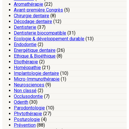
Aromathérapie
(22)
Avant-première Congrès
(5)
Chirurgie dentaire
(8)
Décodage dentaire
(12)
Dentisterie
(37)
Dentisterie biocompatible
(31)
Ecologie & développement durable
(13)
Endodontie
(2)
Energétique dentaire
(26)
Ethique & Bioéthique
(8)
Etiothérapie
(2)
Homéopathie
(21)
Implantologie dentaire
(10)
Micro-Immunothérapie
(1)
Neurosciences
(9)
Non classé
(2)
Occlusodontie
(7)
Odenth
(30)
Parodontologie
(10)
Phytothérapie
(27)
Posturologie
(4)
Prévention
(88)