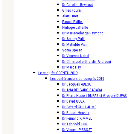
Dr Caroline Reynaud
Gilles Fournil
Alain Huot
Pascal Paillet
Philippe Laffaille
Dr Marie-Solange Raymond
Dr Antony Pulli
Dr Mathilde Vian
Sonia Spelen
Dr Vanessa Nabal
Dr Christophe Girardin Andréani
Dr Marc Hay
Le congrès ODENTH 2019
Les conférenciers du congrès 2019
Dr Jacques ABEGG
Dr ANA DELGADO RABADA
Dr Pierre-Hubert DUPAS et Grégory DUPAS
Dr David GUEX
Dr Gérard GUILLAUME
Dr Robert Heckler
Dr Fernand KIMMEL
Dr. Léopold KUN
Dr Vincent PISSOAT