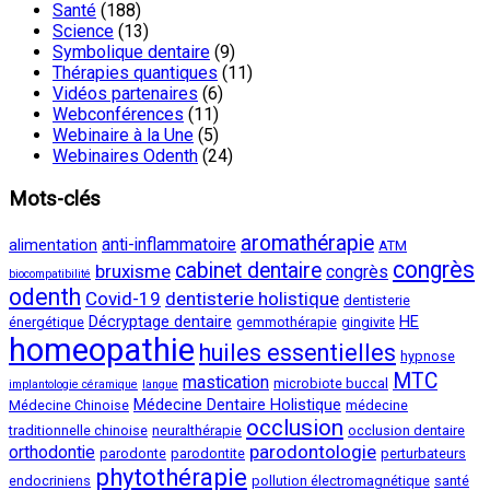
Santé
(188)
Science
(13)
Symbolique dentaire
(9)
Thérapies quantiques
(11)
Vidéos partenaires
(6)
Webconférences
(11)
Webinaire à la Une
(5)
Webinaires Odenth
(24)
Mots-clés
aromathérapie
anti-inflammatoire
alimentation
ATM
congrès
cabinet dentaire
bruxisme
congrès
biocompatibilité
odenth
Covid-19
dentisterie holistique
dentisterie
Décryptage dentaire
HE
énergétique
gemmothérapie
gingivite
homeopathie
huiles essentielles
hypnose
MTC
mastication
microbiote buccal
implantologie céramique
langue
Médecine Dentaire Holistique
Médecine Chinoise
médecine
occlusion
traditionnelle chinoise
neuralthérapie
occlusion dentaire
parodontologie
orthodontie
parodonte
parodontite
perturbateurs
phytothérapie
endocriniens
pollution électromagnétique
santé