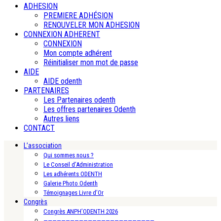
ADHESION
PREMIERE ADHÉSION
RENOUVELER MON ADHESION
CONNEXION ADHERENT
CONNEXION
Mon compte adhérent
Réinitialiser mon mot de passe
AIDE
AIDE odenth
PARTENAIRES
Les Partenaires odenth
Les offres partenaires Odenth
Autres liens
CONTACT
L’association
Qui sommes nous ?
Le Conseil d’Administration
Les adhérents ODENTH
Galerie Photo Odenth
Témoignages Livre d’Or
Congrès
Congrès ANPH’ODENTH 2026
—————————————————————————-