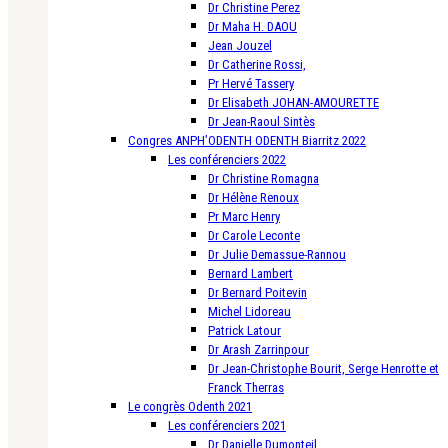
Dr Christine Perez
Dr Maha H. DAOU
Jean Jouzel
Dr Catherine Rossi,
Pr Hervé Tassery
Dr Elisabeth JOHAN-AMOURETTE
Dr Jean-Raoul Sintès
Congres ANPH’ODENTH ODENTH Biarritz 2022
Les conférenciers 2022
Dr Christine Romagna
Dr Hélène Renoux
Pr Marc Henry
Dr Carole Leconte
Dr Julie Demassue-Rannou
Bernard Lambert
Dr Bernard Poitevin
Michel Lidoreau
Patrick Latour
Dr Arash Zarrinpour
Dr Jean-Christophe Bourit, Serge Henrotte et
Franck Therras
Le congrès Odenth 2021
Les conférenciers 2021
Dr Danielle Dumonteil