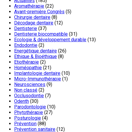
Actualités
(185)
Aromathérapie
(22)
Avant-première Congrès
(5)
Chirurgie dentaire
(8)
Décodage dentaire
(12)
Dentisterie
(37)
Dentisterie biocompatible
(31)
Ecologie & développement durable
(13)
Endodontie
(2)
Energétique dentaire
(26)
Ethique & Bioéthique
(8)
Etiothérapie
(2)
Homéopathie
(21)
Implantologie dentaire
(10)
Micro-Immunothérapie
(1)
Neurosciences
(9)
Non classé
(2)
Occlusodontie
(7)
Odenth
(30)
Parodontologie
(10)
Phytothérapie
(27)
Posturologie
(4)
Prévention
(88)
Prévention sanitaire
(12)