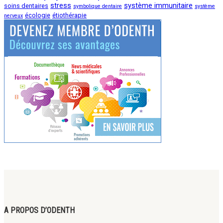
stress
système immunitaire
soins dentaires
symbolique dentaire
système
écologie
étiothérapie
nerveux
A PROPOS D’ODENTH