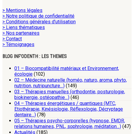
> Mentions légales
> Notre politique de confidentialité
> Conditions générales d’utilisation
> Liens thématiques
> Nos partenaires
> Contact
> Témoignages
BLOG INF’ODENTH : LES THEMES
01 – Biocompatibilité matériaux et Environnement,
écologie
(102)
02 – Médecine naturelle (homéo, naturo, aroma, phyto,
nutrition, nutripuncture…)
(149)
03 – Thérapies manuelles (orthodontie, posturologie,
biokinergie, ostéopathie…)
(46)
04 – Thérapies énergétiques / quantiques (MTC,
Etiothérapie, Kinésiologie, Réflexologie, Décryptage
dentaire…)
(78)
05 – Thérapies psycho-corporelles (hypnose, EMDR,
relations humaines, PNL, sophrologie, méditation…)
(47)
Actualités
(185)