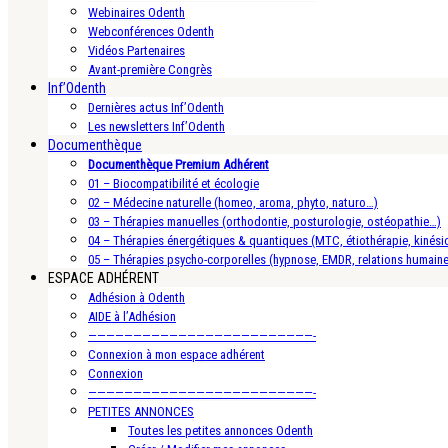
Webinaires Odenth
Webconférences Odenth
Vidéos Partenaires
Avant-première Congrès
Inf’Odenth
Dernières actus Inf’Odenth
Les newsletters Inf’Odenth
Documenthèque
Documenthèque Premium Adhérent
01 – Biocompatibilité et écologie
02 – Médecine naturelle (homeo, aroma, phyto, naturo…)
03 – Thérapies manuelles (orthodontie, posturologie, ostéopathie…)
04 – Thérapies énergétiques & quantiques (MTC, étiothérapie, kinésio
05 – Thérapies psycho-corporelles (hypnose, EMDR, relations humain
ESPACE ADHÉRENT
Adhésion à Odenth
AIDE à l’Adhésion
—————————————————————————-
Connexion à mon espace adhérent
Connexion
—————————————————————————-
PETITES ANNONCES
Toutes les petites annonces Odenth