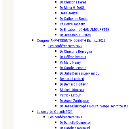
Dr Christine Perez
Dr Maha H. DAOU
Jean Jouzel
Dr Catherine Rossi,
Pr Hervé Tassery
Dr Elisabeth JOHAN-AMOURETTE
Dr Jean-Raoul Sintès
Congres ANPH’ODENTH ODENTH Biarritz 2022
Les conférenciers 2022
Dr Christine Romagna
Dr Hélène Renoux
Pr Marc Henry
Dr Carole Leconte
Dr Julie Demassue-Rannou
Bernard Lambert
Dr Bernard Poitevin
Michel Lidoreau
Patrick Latour
Dr Arash Zarrinpour
Dr Jean-Christophe Bourit, Serge Henrotte et 
Le congrès Odenth 2021
Les conférenciers 2021
Dr Danielle Dumonteil
Dr Caroline Reynaud