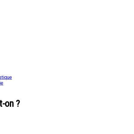
stique
ie
t-on ?