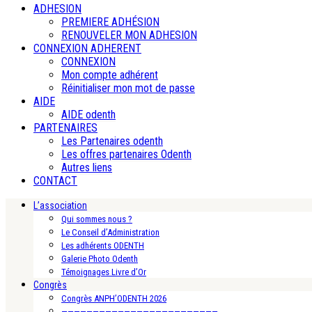
ADHESION
PREMIERE ADHÉSION
RENOUVELER MON ADHESION
CONNEXION ADHERENT
CONNEXION
Mon compte adhérent
Réinitialiser mon mot de passe
AIDE
AIDE odenth
PARTENAIRES
Les Partenaires odenth
Les offres partenaires Odenth
Autres liens
CONTACT
L’association
Qui sommes nous ?
Le Conseil d’Administration
Les adhérents ODENTH
Galerie Photo Odenth
Témoignages Livre d’Or
Congrès
Congrès ANPH’ODENTH 2026
—————————————————————————-