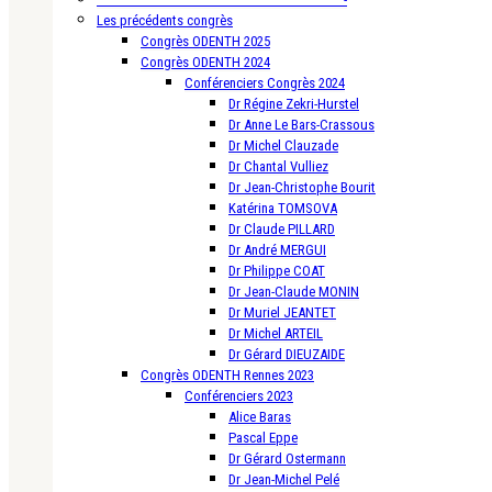
Les précédents congrès
Congrès ODENTH 2025
Congrès ODENTH 2024
Conférenciers Congrès 2024
Dr Régine Zekri-Hurstel
Dr Anne Le Bars-Crassous
Dr Michel Clauzade
Dr Chantal Vulliez
Dr Jean-Christophe Bourit
Katérina TOMSOVA
Dr Claude PILLARD
Dr André MERGUI
Dr Philippe COAT
Dr Jean-Claude MONIN
Dr Muriel JEANTET
Dr Michel ARTEIL
Dr Gérard DIEUZAIDE
Congrès ODENTH Rennes 2023
Conférenciers 2023
Alice Baras
Pascal Eppe
Dr Gérard Ostermann
Dr Jean-Michel Pelé