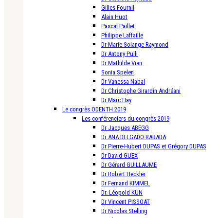
Gilles Fournil
Alain Huot
Pascal Paillet
Philippe Laffaille
Dr Marie-Solange Raymond
Dr Antony Pulli
Dr Mathilde Vian
Sonia Spelen
Dr Vanessa Nabal
Dr Christophe Girardin Andréani
Dr Marc Hay
Le congrès ODENTH 2019
Les conférenciers du congrès 2019
Dr Jacques ABEGG
Dr ANA DELGADO RABADA
Dr Pierre-Hubert DUPAS et Grégory DUPAS
Dr David GUEX
Dr Gérard GUILLAUME
Dr Robert Heckler
Dr Fernand KIMMEL
Dr. Léopold KUN
Dr Vincent PISSOAT
Dr Nicolas Stelling