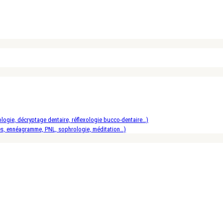
logie, décryptage dentaire, réflexologie bucco-dentaire…)
es, ennéagramme, PNL, sophrologie, méditation…)