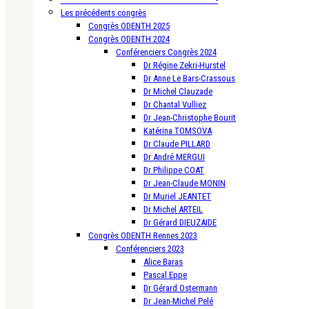
Les précédents congrès
Congrès ODENTH 2025
Congrès ODENTH 2024
Conférenciers Congrès 2024
Dr Régine Zekri-Hurstel
Dr Anne Le Bars-Crassous
Dr Michel Clauzade
Dr Chantal Vulliez
Dr Jean-Christophe Bourit
Katérina TOMSOVA
Dr Claude PILLARD
Dr André MERGUI
Dr Philippe COAT
Dr Jean-Claude MONIN
Dr Muriel JEANTET
Dr Michel ARTEIL
Dr Gérard DIEUZAIDE
Congrès ODENTH Rennes 2023
Conférenciers 2023
Alice Baras
Pascal Eppe
Dr Gérard Ostermann
Dr Jean-Michel Pelé