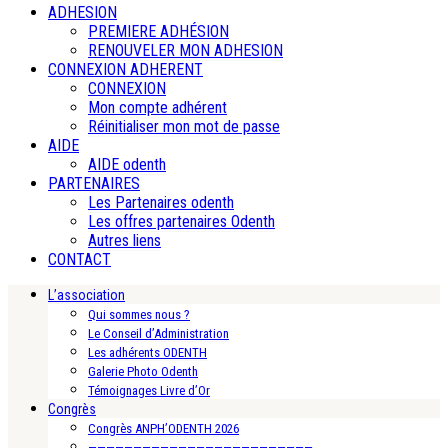
ADHESION
PREMIERE ADHÉSION
RENOUVELER MON ADHESION
CONNEXION ADHERENT
CONNEXION
Mon compte adhérent
Réinitialiser mon mot de passe
AIDE
AIDE odenth
PARTENAIRES
Les Partenaires odenth
Les offres partenaires Odenth
Autres liens
CONTACT
L’association
Qui sommes nous ?
Le Conseil d’Administration
Les adhérents ODENTH
Galerie Photo Odenth
Témoignages Livre d’Or
Congrès
Congrès ANPH’ODENTH 2026
—————————————————————————-