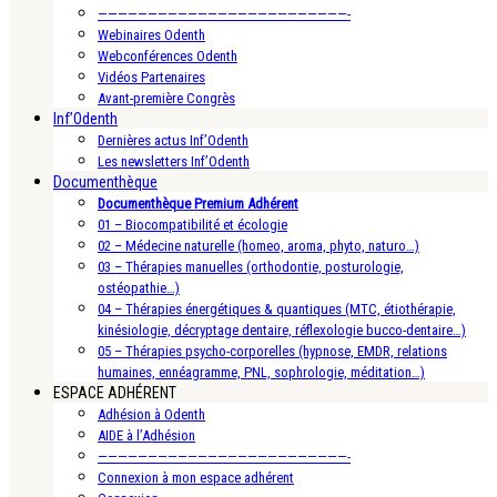
—————————————————————————-
Webinaires Odenth
Webconférences Odenth
Vidéos Partenaires
Avant-première Congrès
Inf’Odenth
Dernières actus Inf’Odenth
Les newsletters Inf’Odenth
Documenthèque
Documenthèque Premium Adhérent
01 – Biocompatibilité et écologie
02 – Médecine naturelle (homeo, aroma, phyto, naturo…)
03 – Thérapies manuelles (orthodontie, posturologie,
ostéopathie…)
04 – Thérapies énergétiques & quantiques (MTC, étiothérapie,
kinésiologie, décryptage dentaire, réflexologie bucco-dentaire…)
05 – Thérapies psycho-corporelles (hypnose, EMDR, relations
humaines, ennéagramme, PNL, sophrologie, méditation…)
ESPACE ADHÉRENT
Adhésion à Odenth
AIDE à l’Adhésion
—————————————————————————-
Connexion à mon espace adhérent