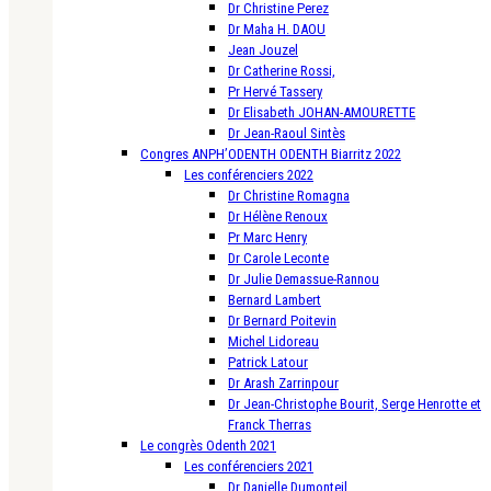
Dr Christine Perez
Dr Maha H. DAOU
Jean Jouzel
Dr Catherine Rossi,
Pr Hervé Tassery
Dr Elisabeth JOHAN-AMOURETTE
Dr Jean-Raoul Sintès
Congres ANPH’ODENTH ODENTH Biarritz 2022
Les conférenciers 2022
Dr Christine Romagna
Dr Hélène Renoux
Pr Marc Henry
Dr Carole Leconte
Dr Julie Demassue-Rannou
Bernard Lambert
Dr Bernard Poitevin
Michel Lidoreau
Patrick Latour
Dr Arash Zarrinpour
Dr Jean-Christophe Bourit, Serge Henrotte et
Franck Therras
Le congrès Odenth 2021
Les conférenciers 2021
Dr Danielle Dumonteil