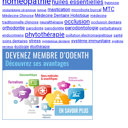
homeopathie
huiles essentielles
hypnose
MTC
mastication
microbiote buccal
implantologie céramique
langue
Médecine Dentaire Holistique
Médecine Chinoise
médecine
occlusion
traditionnelle chinoise
neuralthérapie
occlusion dentaire
parodontologie
orthodontie
parodonte
parodontite
perturbateurs
phytothérapie
endocriniens
pollution électromagnétique
santé
stress
système immunitaire
soins dentaires
symbolique dentaire
système
écologie
étiothérapie
nerveux