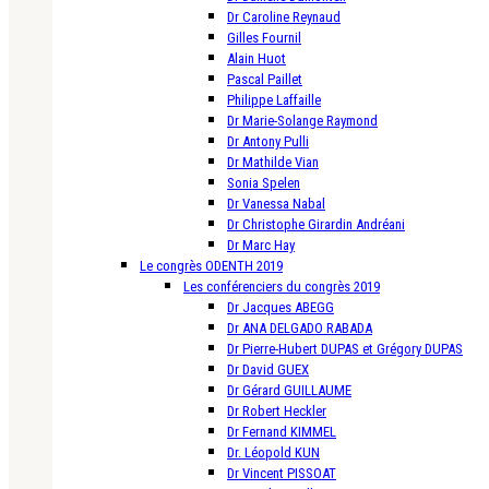
Dr Caroline Reynaud
Gilles Fournil
Alain Huot
Pascal Paillet
Philippe Laffaille
Dr Marie-Solange Raymond
Dr Antony Pulli
Dr Mathilde Vian
Sonia Spelen
Dr Vanessa Nabal
Dr Christophe Girardin Andréani
Dr Marc Hay
Le congrès ODENTH 2019
Les conférenciers du congrès 2019
Dr Jacques ABEGG
Dr ANA DELGADO RABADA
Dr Pierre-Hubert DUPAS et Grégory DUPAS
Dr David GUEX
Dr Gérard GUILLAUME
Dr Robert Heckler
Dr Fernand KIMMEL
Dr. Léopold KUN
Dr Vincent PISSOAT