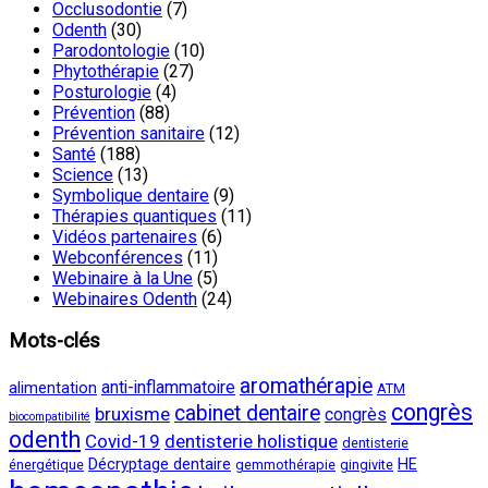
Occlusodontie
(7)
Odenth
(30)
Parodontologie
(10)
Phytothérapie
(27)
Posturologie
(4)
Prévention
(88)
Prévention sanitaire
(12)
Santé
(188)
Science
(13)
Symbolique dentaire
(9)
Thérapies quantiques
(11)
Vidéos partenaires
(6)
Webconférences
(11)
Webinaire à la Une
(5)
Webinaires Odenth
(24)
Mots-clés
aromathérapie
anti-inflammatoire
alimentation
ATM
congrès
cabinet dentaire
bruxisme
congrès
biocompatibilité
odenth
Covid-19
dentisterie holistique
dentisterie
Décryptage dentaire
HE
énergétique
gemmothérapie
gingivite