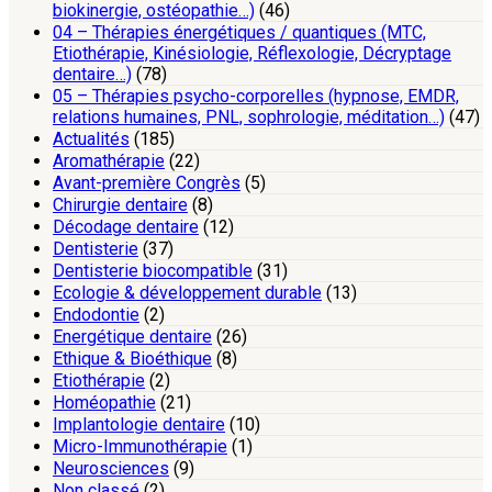
biokinergie, ostéopathie…)
(46)
04 – Thérapies énergétiques / quantiques (MTC,
Etiothérapie, Kinésiologie, Réflexologie, Décryptage
dentaire…)
(78)
05 – Thérapies psycho-corporelles (hypnose, EMDR,
relations humaines, PNL, sophrologie, méditation…)
(47)
Actualités
(185)
Aromathérapie
(22)
Avant-première Congrès
(5)
Chirurgie dentaire
(8)
Décodage dentaire
(12)
Dentisterie
(37)
Dentisterie biocompatible
(31)
Ecologie & développement durable
(13)
Endodontie
(2)
Energétique dentaire
(26)
Ethique & Bioéthique
(8)
Etiothérapie
(2)
Homéopathie
(21)
Implantologie dentaire
(10)
Micro-Immunothérapie
(1)
Neurosciences
(9)
Non classé
(2)