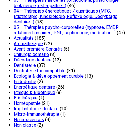
03 – Thérapies manuelles (orthodontie, posturologie,
biokinergie, ostéopathie…)
(46)
04 – Thérapies énergétiques / quantiques (MTC,
Etiothérapie, Kinésiologie, Réflexologie, Décryptage
dentaire…)
(78)
05 – Thérapies psycho-corporelles (hypnose, EMDR,
relations humaines, PNL, sophrologie, méditation…)
(47)
Actualités
(185)
Aromathérapie
(22)
Avant-première Congrès
(5)
Chirurgie dentaire
(8)
Décodage dentaire
(12)
Dentisterie
(37)
Dentisterie biocompatible
(31)
Ecologie & développement durable
(13)
Endodontie
(2)
Energétique dentaire
(26)
Ethique & Bioéthique
(8)
Etiothérapie
(2)
Homéopathie
(21)
Implantologie dentaire
(10)
Micro-Immunothérapie
(1)
Neurosciences
(9)
Non classé
(2)