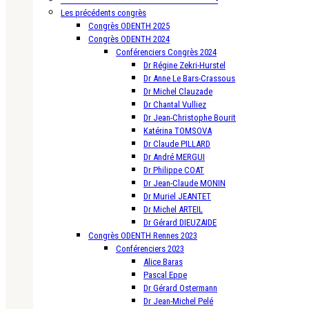
Les précédents congrès
Congrès ODENTH 2025
Congrès ODENTH 2024
Conférenciers Congrès 2024
Dr Régine Zekri-Hurstel
Dr Anne Le Bars-Crassous
Dr Michel Clauzade
Dr Chantal Vulliez
Dr Jean-Christophe Bourit
Katérina TOMSOVA
Dr Claude PILLARD
Dr André MERGUI
Dr Philippe COAT
Dr Jean-Claude MONIN
Dr Muriel JEANTET
Dr Michel ARTEIL
Dr Gérard DIEUZAIDE
Congrès ODENTH Rennes 2023
Conférenciers 2023
Alice Baras
Pascal Eppe
Dr Gérard Ostermann
Dr Jean-Michel Pelé