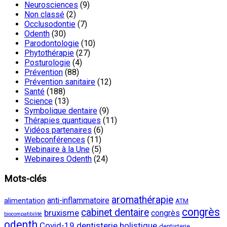
Neurosciences
(9)
Non classé
(2)
Occlusodontie
(7)
Odenth
(30)
Parodontologie
(10)
Phytothérapie
(27)
Posturologie
(4)
Prévention
(88)
Prévention sanitaire
(12)
Santé
(188)
Science
(13)
Symbolique dentaire
(9)
Thérapies quantiques
(11)
Vidéos partenaires
(6)
Webconférences
(11)
Webinaire à la Une
(5)
Webinaires Odenth
(24)
Mots-clés
aromathérapie
anti-inflammatoire
alimentation
ATM
congrès
cabinet dentaire
bruxisme
congrès
biocompatibilité
odenth
Covid-19
dentisterie holistique
dentisterie