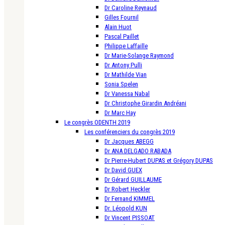
Dr Caroline Reynaud
Gilles Fournil
Alain Huot
Pascal Paillet
Philippe Laffaille
Dr Marie-Solange Raymond
Dr Antony Pulli
Dr Mathilde Vian
Sonia Spelen
Dr Vanessa Nabal
Dr Christophe Girardin Andréani
Dr Marc Hay
Le congrès ODENTH 2019
Les conférenciers du congrès 2019
Dr Jacques ABEGG
Dr ANA DELGADO RABADA
Dr Pierre-Hubert DUPAS et Grégory DUPAS
Dr David GUEX
Dr Gérard GUILLAUME
Dr Robert Heckler
Dr Fernand KIMMEL
Dr. Léopold KUN
Dr Vincent PISSOAT