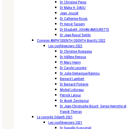
Dr Christine Perez
Dr Maha H. DAOU
Jean Jouzel
Dr Catherine Rossi,
Pr Hervé Tassery
Dr Elisabeth JOHAN-AMOURETTE
Dr Jean-Raoul Sintès
Congres ANPH’ODENTH ODENTH Biarritz 2022
Les conférenciers 2022
Dr Christine Romagna
Dr Hélène Renoux
Pr Marc Henry
Dr Carole Leconte
Dr Julie Demassue-Rannou
Bernard Lambert
Dr Bernard Poitevin
Michel Lidoreau
Patrick Latour
Dr Arash Zarrinpour
Dr Jean-Christophe Bourit, Serge Henrotte et
Franck Therras
Le congrès Odenth 2021
Les conférenciers 2021
Dr Danielle Dumonteil