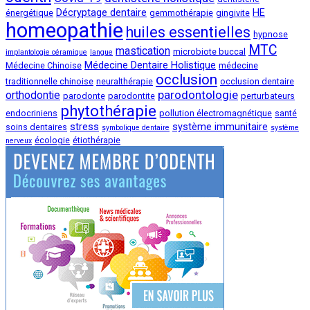
Décryptage dentaire
HE
énergétique
gemmothérapie
gingivite
homeopathie
huiles essentielles
hypnose
MTC
mastication
microbiote buccal
implantologie céramique
langue
Médecine Dentaire Holistique
Médecine Chinoise
médecine
occlusion
traditionnelle chinoise
neuralthérapie
occlusion dentaire
parodontologie
orthodontie
parodonte
parodontite
perturbateurs
phytothérapie
endocriniens
pollution électromagnétique
santé
stress
système immunitaire
soins dentaires
symbolique dentaire
système
écologie
étiothérapie
nerveux