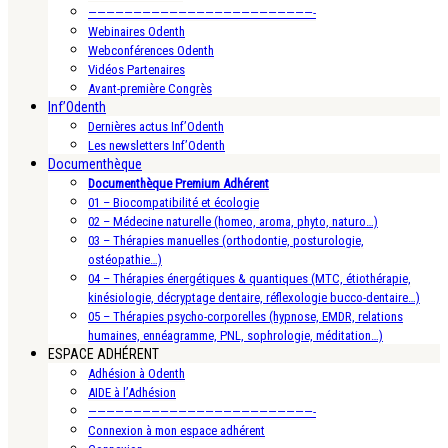
—————————————————————————-
Webinaires Odenth
Webconférences Odenth
Vidéos Partenaires
Avant-première Congrès
Inf’Odenth
Dernières actus Inf’Odenth
Les newsletters Inf’Odenth
Documenthèque
Documenthèque Premium Adhérent
01 – Biocompatibilité et écologie
02 – Médecine naturelle (homeo, aroma, phyto, naturo…)
03 – Thérapies manuelles (orthodontie, posturologie,
ostéopathie…)
04 – Thérapies énergétiques & quantiques (MTC, étiothérapie,
kinésiologie, décryptage dentaire, réflexologie bucco-dentaire…)
05 – Thérapies psycho-corporelles (hypnose, EMDR, relations
humaines, ennéagramme, PNL, sophrologie, méditation…)
ESPACE ADHÉRENT
Adhésion à Odenth
AIDE à l’Adhésion
—————————————————————————-
Connexion à mon espace adhérent