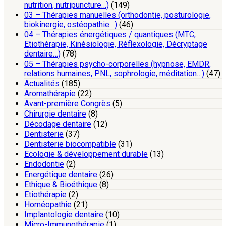
nutrition, nutripuncture…)
(149)
03 – Thérapies manuelles (orthodontie, posturologie,
biokinergie, ostéopathie…)
(46)
04 – Thérapies énergétiques / quantiques (MTC,
Etiothérapie, Kinésiologie, Réflexologie, Décryptage
dentaire…)
(78)
05 – Thérapies psycho-corporelles (hypnose, EMDR,
relations humaines, PNL, sophrologie, méditation…)
(47)
Actualités
(185)
Aromathérapie
(22)
Avant-première Congrès
(5)
Chirurgie dentaire
(8)
Décodage dentaire
(12)
Dentisterie
(37)
Dentisterie biocompatible
(31)
Ecologie & développement durable
(13)
Endodontie
(2)
Energétique dentaire
(26)
Ethique & Bioéthique
(8)
Etiothérapie
(2)
Homéopathie
(21)
Implantologie dentaire
(10)
Micro-Immunothérapie
(1)