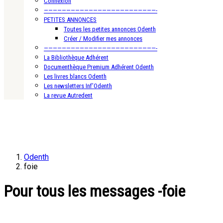
Connexion
—————————————————————————-
PETITES ANNONCES
Toutes les petites annonces Odenth
Créer / Modifier mes annonces
—————————————————————————-
La Bibliothèque Adhérent
Documenthèque Premium Adhérent Odenth
Les livres blancs Odenth
Les newsletters Inf’Odenth
La revue Autredent
Odenth
foie
Pour tous les messages -foie