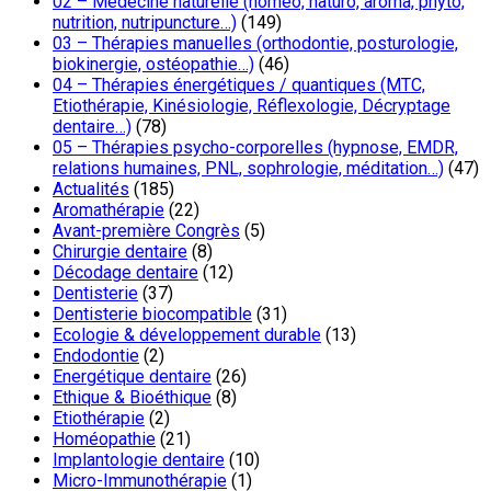
02 – Médecine naturelle (homéo, naturo, aroma, phyto,
nutrition, nutripuncture…)
(149)
03 – Thérapies manuelles (orthodontie, posturologie,
biokinergie, ostéopathie…)
(46)
04 – Thérapies énergétiques / quantiques (MTC,
Etiothérapie, Kinésiologie, Réflexologie, Décryptage
dentaire…)
(78)
05 – Thérapies psycho-corporelles (hypnose, EMDR,
relations humaines, PNL, sophrologie, méditation…)
(47)
Actualités
(185)
Aromathérapie
(22)
Avant-première Congrès
(5)
Chirurgie dentaire
(8)
Décodage dentaire
(12)
Dentisterie
(37)
Dentisterie biocompatible
(31)
Ecologie & développement durable
(13)
Endodontie
(2)
Energétique dentaire
(26)
Ethique & Bioéthique
(8)
Etiothérapie
(2)
Homéopathie
(21)
Implantologie dentaire
(10)
Micro-Immunothérapie
(1)