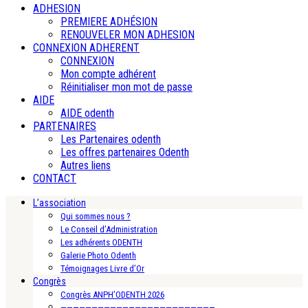
ADHESION
PREMIERE ADHÉSION
RENOUVELER MON ADHESION
CONNEXION ADHERENT
CONNEXION
Mon compte adhérent
Réinitialiser mon mot de passe
AIDE
AIDE odenth
PARTENAIRES
Les Partenaires odenth
Les offres partenaires Odenth
Autres liens
CONTACT
L’association
Qui sommes nous ?
Le Conseil d’Administration
Les adhérents ODENTH
Galerie Photo Odenth
Témoignages Livre d’Or
Congrès
Congrès ANPH’ODENTH 2026
—————————————————————————-