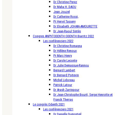
Dr Christine Perez
Dr Maha H. DAOU
Jean Jouzel
Dr Catherine Rossi,
Pr Hervé Tassery
Dr Elisabeth JOHAN-AMOURETTE
Dr Jean-Raoul Sintès
Congres ANPH’ODENTH ODENTH Biarritz 2022
Les conférenciers 2022
Dr Christine Romagna
Dr Hélène Renoux
Pr Marc Henry
Dr Carole Leconte
Dr Julie Demassue-Rannou
Bernard Lambert
Dr Bernard Poitevin
Michel Lidoreau
Patrick Latour
Dr Arash Zarrinpour
Dr Jean-Christophe Bourit, Serge Henrotte et
Franck Therras
Le congrès Odenth 2021
Les conférenciers 2021
Dr Danielle Dumonteil