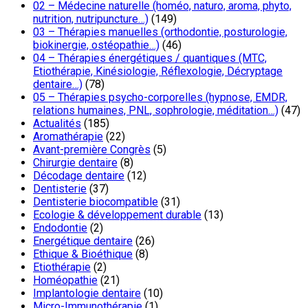
02 – Médecine naturelle (homéo, naturo, aroma, phyto,
nutrition, nutripuncture…)
(149)
03 – Thérapies manuelles (orthodontie, posturologie,
biokinergie, ostéopathie…)
(46)
04 – Thérapies énergétiques / quantiques (MTC,
Etiothérapie, Kinésiologie, Réflexologie, Décryptage
dentaire…)
(78)
05 – Thérapies psycho-corporelles (hypnose, EMDR,
relations humaines, PNL, sophrologie, méditation…)
(47)
Actualités
(185)
Aromathérapie
(22)
Avant-première Congrès
(5)
Chirurgie dentaire
(8)
Décodage dentaire
(12)
Dentisterie
(37)
Dentisterie biocompatible
(31)
Ecologie & développement durable
(13)
Endodontie
(2)
Energétique dentaire
(26)
Ethique & Bioéthique
(8)
Etiothérapie
(2)
Homéopathie
(21)
Implantologie dentaire
(10)
Micro-Immunothérapie
(1)