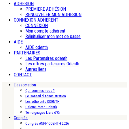
ADHESION
PREMIERE ADHÉSION
RENOUVELER MON ADHESION
CONNEXION ADHERENT
CONNEXION
Mon compte adhérent
Réinitialiser mon mot de passe
AIDE
AIDE odenth
PARTENAIRES
Les Partenaires odenth
Les offres partenaires Odenth
Autres liens
CONTACT
L’association
Qui sommes nous ?
Le Conseil d’Administration
Les adhérents ODENTH
Galerie Photo Odenth
Témoignages Livre d’Or
Congrès
Congrès ANPH’ODENTH 2026
—————————————————————————-