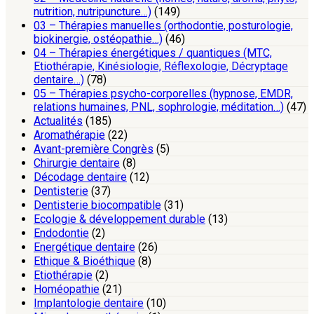
nutrition, nutripuncture…)
(149)
03 – Thérapies manuelles (orthodontie, posturologie,
biokinergie, ostéopathie…)
(46)
04 – Thérapies énergétiques / quantiques (MTC,
Etiothérapie, Kinésiologie, Réflexologie, Décryptage
dentaire…)
(78)
05 – Thérapies psycho-corporelles (hypnose, EMDR,
relations humaines, PNL, sophrologie, méditation…)
(47)
Actualités
(185)
Aromathérapie
(22)
Avant-première Congrès
(5)
Chirurgie dentaire
(8)
Décodage dentaire
(12)
Dentisterie
(37)
Dentisterie biocompatible
(31)
Ecologie & développement durable
(13)
Endodontie
(2)
Energétique dentaire
(26)
Ethique & Bioéthique
(8)
Etiothérapie
(2)
Homéopathie
(21)
Implantologie dentaire
(10)