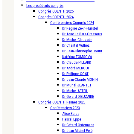
Les précédents congrès
Congrès ODENTH 2025
Congrès ODENTH 2024
Conférenciers Congrès 2024
Dr Régine Zekri-Hurstel
Dr Anne Le Bars-Crassous
Dr Michel Clauzade
Dr Chantal Vulliez
Dr Jean-Christophe Bourit
Katérina TOMSOVA
Dr Claude PILLARD
Dr André MERGUI
Dr Philippe COAT
Dr Jean-Claude MONIN
Dr Muriel JEANTET
Dr Michel ARTEIL
Dr Gérard DIEUZAIDE
Congrès ODENTH Rennes 2023
Conférenciers 2023
Alice Baras
Pascal Eppe
Dr Gérard Ostermann
Dr Jean-Michel Pelé