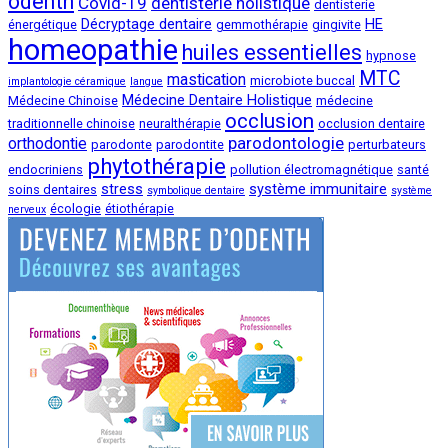
odenth
Covid-19
dentisterie holistique
dentisterie
Décryptage dentaire
HE
énergétique
gemmothérapie
gingivite
homeopathie
huiles essentielles
hypnose
MTC
mastication
microbiote buccal
implantologie céramique
langue
Médecine Dentaire Holistique
Médecine Chinoise
médecine
occlusion
traditionnelle chinoise
neuralthérapie
occlusion dentaire
parodontologie
orthodontie
parodonte
parodontite
perturbateurs
phytothérapie
endocriniens
pollution électromagnétique
santé
stress
système immunitaire
soins dentaires
symbolique dentaire
système
écologie
étiothérapie
nerveux