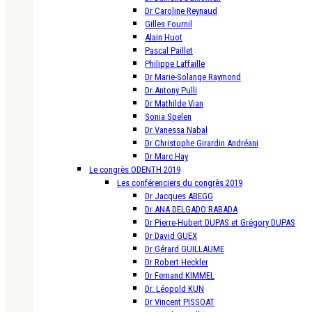
Dr Caroline Reynaud
Gilles Fournil
Alain Huot
Pascal Paillet
Philippe Laffaille
Dr Marie-Solange Raymond
Dr Antony Pulli
Dr Mathilde Vian
Sonia Spelen
Dr Vanessa Nabal
Dr Christophe Girardin Andréani
Dr Marc Hay
Le congrès ODENTH 2019
Les conférenciers du congrès 2019
Dr Jacques ABEGG
Dr ANA DELGADO RABADA
Dr Pierre-Hubert DUPAS et Grégory DUPAS
Dr David GUEX
Dr Gérard GUILLAUME
Dr Robert Heckler
Dr Fernand KIMMEL
Dr. Léopold KUN
Dr Vincent PISSOAT