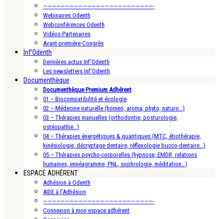
—————————————————————————-
Webinaires Odenth
Webconférences Odenth
Vidéos Partenaires
Avant-première Congrès
Inf’Odenth
Dernières actus Inf’Odenth
Les newsletters Inf’Odenth
Documenthèque
Documenthèque Premium Adhérent
01 – Biocompatibilité et écologie
02 – Médecine naturelle (homeo, aroma, phyto, naturo…)
03 – Thérapies manuelles (orthodontie, posturologie,
ostéopathie…)
04 – Thérapies énergétiques & quantiques (MTC, étiothérapie,
kinésiologie, décryptage dentaire, réflexologie bucco-dentaire…)
05 – Thérapies psycho-corporelles (hypnose, EMDR, relations
humaines, ennéagramme, PNL, sophrologie, méditation…)
ESPACE ADHÉRENT
Adhésion à Odenth
AIDE à l’Adhésion
—————————————————————————-
Connexion à mon espace adhérent