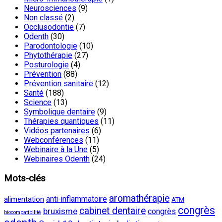
Neurosciences
(9)
Non classé
(2)
Occlusodontie
(7)
Odenth
(30)
Parodontologie
(10)
Phytothérapie
(27)
Posturologie
(4)
Prévention
(88)
Prévention sanitaire
(12)
Santé
(188)
Science
(13)
Symbolique dentaire
(9)
Thérapies quantiques
(11)
Vidéos partenaires
(6)
Webconférences
(11)
Webinaire à la Une
(5)
Webinaires Odenth
(24)
Mots-clés
aromathérapie
anti-inflammatoire
alimentation
ATM
congrès
cabinet dentaire
bruxisme
congrès
biocompatibilité