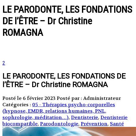
LE PARODONTE, LES FONDATIONS
DE l’ÊTRE – Dr Christine
ROMAGNA
2
LE PARODONTE, LES FONDATIONS DE
l’ÊTRE – Dr Christine ROMAGNA
Posté le 6 février 2023
Posté par : Administrateur
Catégories :
05 - Thérapies psycho-corporelles
(hypnose, EMDR, relations humaines, PNL,
sophrologie, méditation…)
,
Dentisterie
,
Dentisterie
biocompatible
,
Parodontologie
,
Prévention
,
Santé