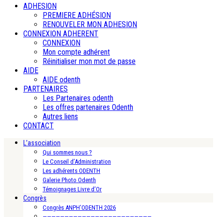
ADHESION
PREMIERE ADHÉSION
RENOUVELER MON ADHESION
CONNEXION ADHERENT
CONNEXION
Mon compte adhérent
Réinitialiser mon mot de passe
AIDE
AIDE odenth
PARTENAIRES
Les Partenaires odenth
Les offres partenaires Odenth
Autres liens
CONTACT
L’association
Qui sommes nous ?
Le Conseil d’Administration
Les adhérents ODENTH
Galerie Photo Odenth
Témoignages Livre d’Or
Congrès
Congrès ANPH’ODENTH 2026
—————————————————————————-