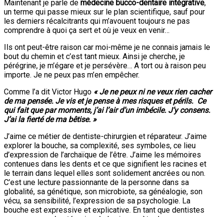
Maintenant je parle de
médecine bucco-dentaire intégrative
,
un terme qui passe mieux sur le plan scientifique, sauf pour
les derniers récalcitrants qui m’avouent toujours ne pas
comprendre à quoi ça sert et où je veux en venir…
Ils ont peut-être raison car moi-même je ne connais jamais le
bout du chemin et c’est tant mieux. Ainsi je cherche, je
pérégrine, je m’égare et je persévère… A tort ou à raison peu
importe. Je ne peux pas m’en empêcher.
Comme l’a dit Victor Hugo
« Je ne peux ni ne veux rien cacher
de ma pensée. Je vis et je pense à mes risques et périls.
Ce
qui fait que par moments, j’ai l’air d’un imbécile.
J’y consens.
J’ai la fierté de ma bêtise. »
J’aime ce métier de dentiste-chirurgien et réparateur. J’aime
explorer la bouche, sa complexité, ses symboles, ce lieu
d’expression de l’archaïque de l’être. J’aime les mémoires
contenues dans les dents et ce que signifient les racines et
le terrain dans lequel elles sont solidement ancrées ou non.
C’est une lecture passionnante de la personne dans sa
globalité, sa génétique, son microbiote, sa généalogie, son
vécu, sa sensibilité, l’expression de sa psychologie. La
bouche est expressive et explicative. En tant que dentistes