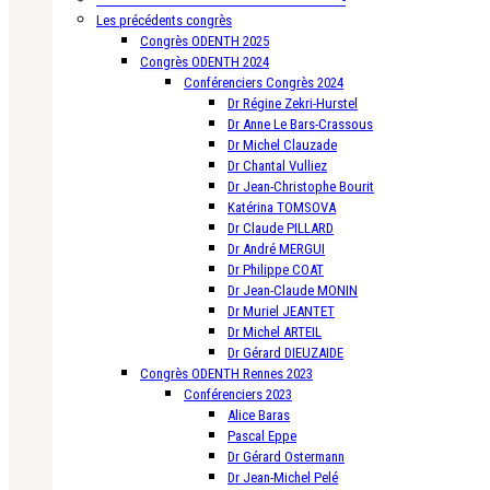
Les précédents congrès
Congrès ODENTH 2025
Congrès ODENTH 2024
Conférenciers Congrès 2024
Dr Régine Zekri-Hurstel
Dr Anne Le Bars-Crassous
Dr Michel Clauzade
Dr Chantal Vulliez
Dr Jean-Christophe Bourit
Katérina TOMSOVA
Dr Claude PILLARD
Dr André MERGUI
Dr Philippe COAT
Dr Jean-Claude MONIN
Dr Muriel JEANTET
Dr Michel ARTEIL
Dr Gérard DIEUZAIDE
Congrès ODENTH Rennes 2023
Conférenciers 2023
Alice Baras
Pascal Eppe
Dr Gérard Ostermann
Dr Jean-Michel Pelé