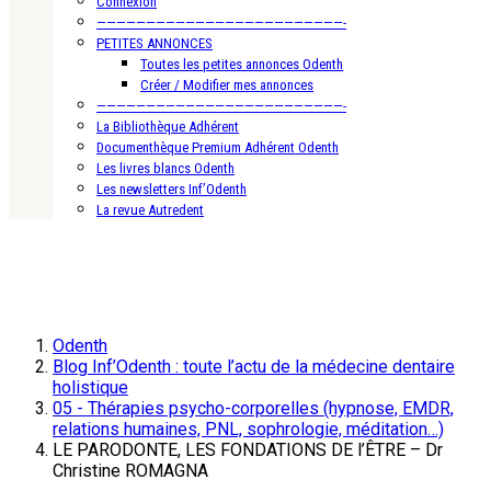
Connexion
—————————————————————————-
PETITES ANNONCES
Toutes les petites annonces Odenth
Créer / Modifier mes annonces
—————————————————————————-
La Bibliothèque Adhérent
Documenthèque Premium Adhérent Odenth
Les livres blancs Odenth
Les newsletters Inf’Odenth
La revue Autredent
Odenth
Blog Inf’Odenth : toute l’actu de la médecine dentaire
holistique
05 - Thérapies psycho-corporelles (hypnose, EMDR,
relations humaines, PNL, sophrologie, méditation…)
LE PARODONTE, LES FONDATIONS DE l’ÊTRE – Dr
Christine ROMAGNA