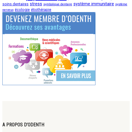
stress
système immunitaire
soins dentaires
symbolique dentaire
système
écologie
étiothérapie
nerveux
A PROPOS D’ODENTH