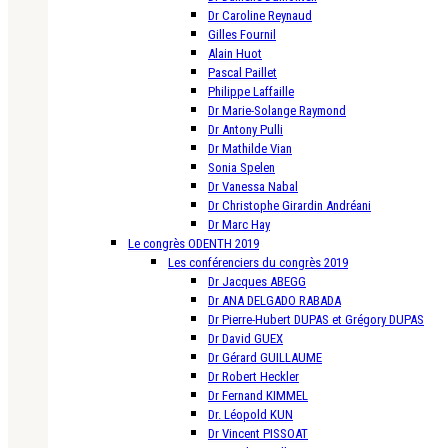
Dr Caroline Reynaud
Gilles Fournil
Alain Huot
Pascal Paillet
Philippe Laffaille
Dr Marie-Solange Raymond
Dr Antony Pulli
Dr Mathilde Vian
Sonia Spelen
Dr Vanessa Nabal
Dr Christophe Girardin Andréani
Dr Marc Hay
Le congrès ODENTH 2019
Les conférenciers du congrès 2019
Dr Jacques ABEGG
Dr ANA DELGADO RABADA
Dr Pierre-Hubert DUPAS et Grégory DUPAS
Dr David GUEX
Dr Gérard GUILLAUME
Dr Robert Heckler
Dr Fernand KIMMEL
Dr. Léopold KUN
Dr Vincent PISSOAT