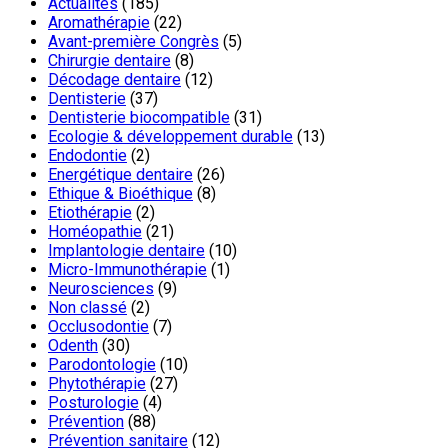
Actualités
(185)
Aromathérapie
(22)
Avant-première Congrès
(5)
Chirurgie dentaire
(8)
Décodage dentaire
(12)
Dentisterie
(37)
Dentisterie biocompatible
(31)
Ecologie & développement durable
(13)
Endodontie
(2)
Energétique dentaire
(26)
Ethique & Bioéthique
(8)
Etiothérapie
(2)
Homéopathie
(21)
Implantologie dentaire
(10)
Micro-Immunothérapie
(1)
Neurosciences
(9)
Non classé
(2)
Occlusodontie
(7)
Odenth
(30)
Parodontologie
(10)
Phytothérapie
(27)
Posturologie
(4)
Prévention
(88)
Prévention sanitaire
(12)