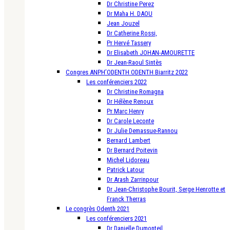
Dr Christine Perez
Dr Maha H. DAOU
Jean Jouzel
Dr Catherine Rossi,
Pr Hervé Tassery
Dr Elisabeth JOHAN-AMOURETTE
Dr Jean-Raoul Sintès
Congres ANPH’ODENTH ODENTH Biarritz 2022
Les conférenciers 2022
Dr Christine Romagna
Dr Hélène Renoux
Pr Marc Henry
Dr Carole Leconte
Dr Julie Demassue-Rannou
Bernard Lambert
Dr Bernard Poitevin
Michel Lidoreau
Patrick Latour
Dr Arash Zarrinpour
Dr Jean-Christophe Bourit, Serge Henrotte et
Franck Therras
Le congrès Odenth 2021
Les conférenciers 2021
Dr Danielle Dumonteil