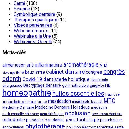
Santé
(188)
Science
(13)
Symbolique dentaire
(9)
Thérapies quantiques
(11)
Vidéos partenaires
(6)
Webconférences
(11)
Webinaire à la Une
(5)
Webinaires Odenth
(24)
Mots-clés
aromathérapie
anti-inflammatoire
alimentation
ATM
congrès
cabinet dentaire
bruxisme
congrès
biocompatibilité
odenth
Covid-19
dentisterie holistique
dentisterie
Décryptage dentaire
HE
énergétique
gemmothérapie
gingivite
homeopathie
huiles essentielles
hypnose
MTC
mastication
microbiote buccal
implantologie céramique
langue
Médecine Dentaire Holistique
Médecine Chinoise
médecine
occlusion
traditionnelle chinoise
neuralthérapie
occlusion dentaire
parodontologie
orthodontie
parodonte
parodontite
perturbateurs
phytothérapie
endocriniens
pollution électromagnétique
santé