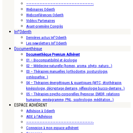
—————————————————————————-
Webinaires Odenth
Webconférences Odenth
Vidéos Partenaires
Avant-première Congrès
Inf’Odenth
Dernières actus Inf’Odenth
Les newsletters Inf’Odenth
Documenthèque
Documenthèque Premium Adhérent
01 – Biocompatibilité et écologie
02 – Médecine naturelle (homeo, aroma, phyto, naturo…)
03 – Thérapies manuelles (orthodontie, posturologie,
ostéopathie…)
04 – Thérapies énergétiques & quantiques (MTC, étiothérapie,
kinésiologie, décryptage dentaire, réflexologie bucco-dentaire…)
05 – Thérapies psycho-corporelles (hypnose, EMDR, relations
humaines, ennéagramme, PNL, sophrologie, méditation…)
ESPACE ADHÉRENT
Adhésion à Odenth
AIDE à l’Adhésion
—————————————————————————-
Connexion à mon espace adhérent