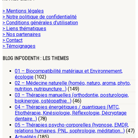
> Mentions légales
> Notre politique de confidentialité
> Conditions générales d’utilisation
> Liens thématiques
> Nos partenaires
> Contact
> Témoignages
BLOG INF’ODENTH : LES THEMES
01 – Biocompatibilité matériaux et Environnement,
écologie
(102)
02 – Médecine naturelle (homéo, naturo, aroma, phyto,
nutrition, nutripuncture…)
(149)
03 – Thérapies manuelles (orthodontie, posturologie,
biokinergie, ostéopathie…)
(46)
04 – Thérapies énergétiques / quantiques (MTC,
Etiothérapie, Kinésiologie, Réflexologie, Décryptage
dentaire…)
(78)
05 – Thérapies psycho-corporelles (hypnose, EMDR,
relations humaines, PNL, sophrologie, méditation…)
(47)
Actualités
(185)