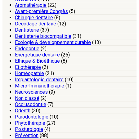
Aromathérapie
(22)
Avant-première Congrès
(5)
Chirurgie dentaire
(8)
Décodage dentaire
(12)
Dentisterie
(37)
Dentisterie biocompatible
(31)
Ecologie & développement durable
(13)
Endodontie
(2)
Energétique dentaire
(26)
Ethique & Bioéthique
(8)
Etiothérapie
(2)
Homéopathie
(21)
Implantologie dentaire
(10)
Micro-Immunothérapie
(1)
Neurosciences
(9)
Non classé
(2)
Occlusodontie
(7)
Odenth
(30)
Parodontologie
(10)
Phytothérapie
(27)
Posturologie
(4)
Prévention
(88)