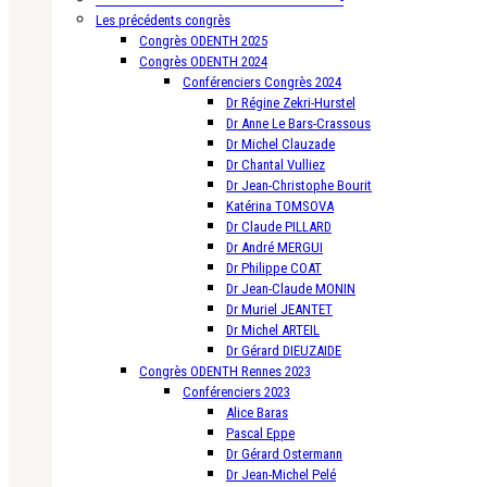
Les précédents congrès
Congrès ODENTH 2025
Congrès ODENTH 2024
Conférenciers Congrès 2024
Dr Régine Zekri-Hurstel
Dr Anne Le Bars-Crassous
Dr Michel Clauzade
Dr Chantal Vulliez
Dr Jean-Christophe Bourit
Katérina TOMSOVA
Dr Claude PILLARD
Dr André MERGUI
Dr Philippe COAT
Dr Jean-Claude MONIN
Dr Muriel JEANTET
Dr Michel ARTEIL
Dr Gérard DIEUZAIDE
Congrès ODENTH Rennes 2023
Conférenciers 2023
Alice Baras
Pascal Eppe
Dr Gérard Ostermann
Dr Jean-Michel Pelé