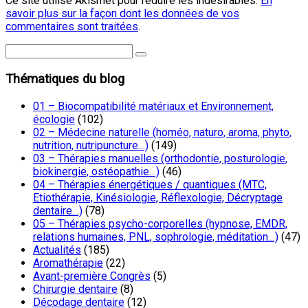
Ce site utilise Akismet pour réduire les indésirables.
En
savoir plus sur la façon dont les données de vos
commentaires sont traitées
.
Thématiques du blog
01 – Biocompatibilité matériaux et Environnement,
écologie
(102)
02 – Médecine naturelle (homéo, naturo, aroma, phyto,
nutrition, nutripuncture…)
(149)
03 – Thérapies manuelles (orthodontie, posturologie,
biokinergie, ostéopathie…)
(46)
04 – Thérapies énergétiques / quantiques (MTC,
Etiothérapie, Kinésiologie, Réflexologie, Décryptage
dentaire…)
(78)
05 – Thérapies psycho-corporelles (hypnose, EMDR,
relations humaines, PNL, sophrologie, méditation…)
(47)
Actualités
(185)
Aromathérapie
(22)
Avant-première Congrès
(5)
Chirurgie dentaire
(8)
Décodage dentaire
(12)