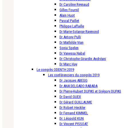
Dr Caroline Reynaud
Gilles Fournil
Alain Huot
Pascal Paillet
Philippe Laffaille
Dr Marie-Solange Raymond
Dr Antony Pulli
Dr Mathilde Vian
Sonia Spelen
Dr Vanessa Nabal
Dr Christophe Girardin Andréani
Dr Marc Hay
Le congrès ODENTH 2019
Les conférenciers du congrès 2019
Dr Jacques ABEGG
Dr ANA DELGADO RABADA
Dr Pierre-Hubert DUPAS et Grégory DUPAS
Dr David GUEX
Dr Gérard GUILLAUME
Dr Robert Heckler
Dr Fernand KIMMEL
Dr. Léopold KUN
Dr Vincent PISSOAT