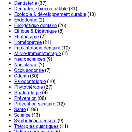
Dentisterie
(37)
Dentisterie biocompatible
(31)
Ecologie & développement durable
(13)
Endodontie
(2)
Energétique dentaire
(26)
Ethique & Bioéthique
(8)
Etiothérapie
(2)
Homéopathie
(21)
Implantologie dentaire
(10)
Micro-Immunothérapie
(1)
Neurosciences
(9)
Non classé
(2)
Occlusodontie
(7)
Odenth
(30)
Parodontologie
(10)
Phytothérapie
(27)
Posturologie
(4)
Prévention
(88)
Prévention sanitaire
(12)
Santé
(188)
Science
(13)
Symbolique dentaire
(9)
Thérapies quantiques
(11)
Vidéos partenaires
(6)