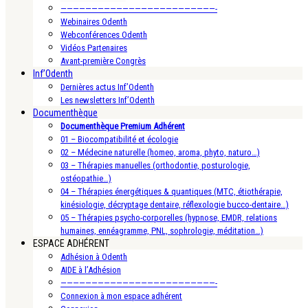
—————————————————————————-
Webinaires Odenth
Webconférences Odenth
Vidéos Partenaires
Avant-première Congrès
Inf’Odenth
Dernières actus Inf’Odenth
Les newsletters Inf’Odenth
Documenthèque
Documenthèque Premium Adhérent
01 – Biocompatibilité et écologie
02 – Médecine naturelle (homeo, aroma, phyto, naturo…)
03 – Thérapies manuelles (orthodontie, posturologie,
ostéopathie…)
04 – Thérapies énergétiques & quantiques (MTC, étiothérapie,
kinésiologie, décryptage dentaire, réflexologie bucco-dentaire…)
05 – Thérapies psycho-corporelles (hypnose, EMDR, relations
humaines, ennéagramme, PNL, sophrologie, méditation…)
ESPACE ADHÉRENT
Adhésion à Odenth
AIDE à l’Adhésion
—————————————————————————-
Connexion à mon espace adhérent