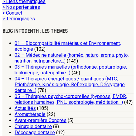
> Liens thématiques
> Nos partenaires
> Contact
> Témoignages
BLOG INF’ODENTH : LES THEMES
01 – Biocompatibilité matériaux et Environnement,
écologie
(102)
02 – Médecine naturelle (homéo, naturo, aroma, phyto,
nutrition, nutripuncture…)
(149)
03 – Thérapies manuelles (orthodontie, posturologie,
biokinergie, ostéopathie…)
(46)
04 – Thérapies énergétiques / quantiques (MTC,
Etiothérapie, Kinésiologie, Réflexologie, Décryptage
dentaire…)
(78)
05 – Thérapies psycho-corporelles (hypnose, EMDR,
relations humaines, PNL, sophrologie, méditation…)
(47)
Actualités
(185)
Aromathérapie
(22)
Avant-première Congrès
(5)
Chirurgie dentaire
(8)
Décodage dentaire
(12)