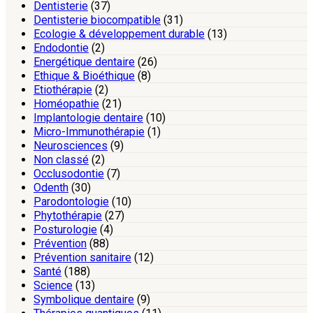
Dentisterie
(37)
Dentisterie biocompatible
(31)
Ecologie & développement durable
(13)
Endodontie
(2)
Energétique dentaire
(26)
Ethique & Bioéthique
(8)
Etiothérapie
(2)
Homéopathie
(21)
Implantologie dentaire
(10)
Micro-Immunothérapie
(1)
Neurosciences
(9)
Non classé
(2)
Occlusodontie
(7)
Odenth
(30)
Parodontologie
(10)
Phytothérapie
(27)
Posturologie
(4)
Prévention
(88)
Prévention sanitaire
(12)
Santé
(188)
Science
(13)
Symbolique dentaire
(9)