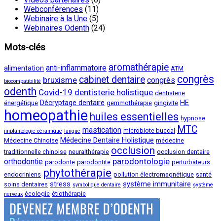
Webconférences
(11)
Webinaire à la Une
(5)
Webinaires Odenth
(24)
Mots-clés
aromathérapie
anti-inflammatoire
alimentation
ATM
congrès
cabinet dentaire
bruxisme
congrès
biocompatibilité
odenth
Covid-19
dentisterie holistique
dentisterie
Décryptage dentaire
HE
énergétique
gemmothérapie
gingivite
homeopathie
huiles essentielles
hypnose
MTC
mastication
microbiote buccal
implantologie céramique
langue
Médecine Dentaire Holistique
Médecine Chinoise
médecine
occlusion
traditionnelle chinoise
neuralthérapie
occlusion dentaire
parodontologie
orthodontie
parodonte
parodontite
perturbateurs
phytothérapie
endocriniens
pollution électromagnétique
santé
stress
système immunitaire
soins dentaires
symbolique dentaire
système
écologie
étiothérapie
nerveux