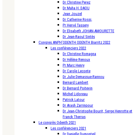
Dr Christine Perez
Dr Maha H. DAOU
Jean Jouzel
Dr Catherine Rossi,
Pr Hervé Tassery
Dr Elisabeth JOHAN-AMOURETTE
Dr Jean-Raoul Sintès
Congres ANPH’ODENTH ODENTH Biarritz 2022
Les conférenciers 2022
Dr Christine Romagna
Dr Hélène Renoux
Pr Marc Henry
Dr Carole Leconte
Dr Julie Demassue-Rannou
Bernard Lambert
Dr Bernard Poitevin
Michel Lidoreau
Patrick Latour
Dr Arash Zarrinpour
Dr Jean-Christophe Bourit, Serge Henrotte et
Franck Therras
Le congrès Odenth 2021
Les conférenciers 2021
Dr Danielle Dumonteil