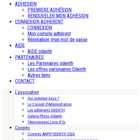
ADHESION
PREMIERE ADHÉSION
RENOUVELER MON ADHESION
CONNEXION ADHERENT
CONNEXION
Mon compte adhérent
Réinitialiser mon mot de passe
AIDE
AIDE odenth
PARTENAIRES
Les Partenaires odenth
Les offres partenaires Odenth
Autres liens
CONTACT
L’association
Qui sommes nous ?
Le Conseil d’Administration
Les adhérents ODENTH
Galerie Photo Odenth
Témoignages Livre d’Or
Congrès
Congrès ANPH’ODENTH 2026
—————————————————————————-