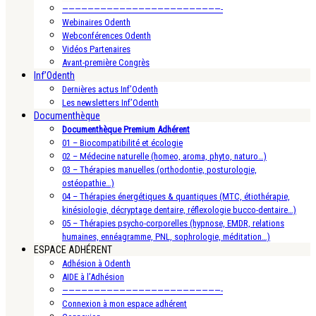
—————————————————————————-
Webinaires Odenth
Webconférences Odenth
Vidéos Partenaires
Avant-première Congrès
Inf’Odenth
Dernières actus Inf’Odenth
Les newsletters Inf’Odenth
Documenthèque
Documenthèque Premium Adhérent
01 – Biocompatibilité et écologie
02 – Médecine naturelle (homeo, aroma, phyto, naturo…)
03 – Thérapies manuelles (orthodontie, posturologie,
ostéopathie…)
04 – Thérapies énergétiques & quantiques (MTC, étiothérapie,
kinésiologie, décryptage dentaire, réflexologie bucco-dentaire…)
05 – Thérapies psycho-corporelles (hypnose, EMDR, relations
humaines, ennéagramme, PNL, sophrologie, méditation…)
ESPACE ADHÉRENT
Adhésion à Odenth
AIDE à l’Adhésion
—————————————————————————-
Connexion à mon espace adhérent