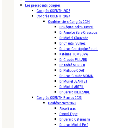
Les précédents congrès
Congrès ODENTH 2025
Congrès ODENTH 2024
Conférenciers Congrès 2024
Dr Régine Zekri-Hurstel
Dr Anne Le Bars-Crassous
Dr Michel Clauzade
Dr Chantal Vulliez
Dr Jean-Christophe Bourit
Katérina TOMSOVA
Dr Claude PILLARD
Dr André MERGUI
Dr Philippe COAT
Dr Jean-Claude MONIN
Dr Muriel JEANTET
Dr Michel ARTEIL
Dr Gérard DIEUZAIDE
Congrès ODENTH Rennes 2023
Conférenciers 2023
Alice Baras
Pascal Eppe
Dr Gérard Ostermann
Dr Jean-Michel Pelé