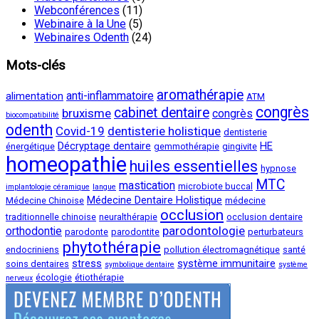
Webconférences
(11)
Webinaire à la Une
(5)
Webinaires Odenth
(24)
Mots-clés
aromathérapie
anti-inflammatoire
alimentation
ATM
congrès
cabinet dentaire
bruxisme
congrès
biocompatibilité
odenth
Covid-19
dentisterie holistique
dentisterie
Décryptage dentaire
HE
énergétique
gemmothérapie
gingivite
homeopathie
huiles essentielles
hypnose
MTC
mastication
microbiote buccal
implantologie céramique
langue
Médecine Dentaire Holistique
Médecine Chinoise
médecine
occlusion
traditionnelle chinoise
neuralthérapie
occlusion dentaire
parodontologie
orthodontie
parodonte
parodontite
perturbateurs
phytothérapie
endocriniens
pollution électromagnétique
santé
stress
système immunitaire
soins dentaires
symbolique dentaire
système
écologie
étiothérapie
nerveux