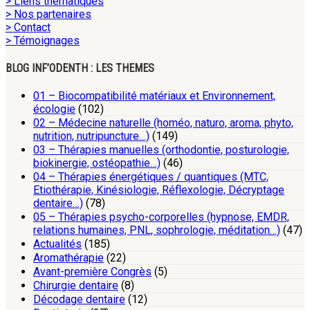
> Liens thématiques
> Nos partenaires
> Contact
> Témoignages
BLOG INF’ODENTH : LES THEMES
01 – Biocompatibilité matériaux et Environnement,
écologie
(102)
02 – Médecine naturelle (homéo, naturo, aroma, phyto,
nutrition, nutripuncture…)
(149)
03 – Thérapies manuelles (orthodontie, posturologie,
biokinergie, ostéopathie…)
(46)
04 – Thérapies énergétiques / quantiques (MTC,
Etiothérapie, Kinésiologie, Réflexologie, Décryptage
dentaire…)
(78)
05 – Thérapies psycho-corporelles (hypnose, EMDR,
relations humaines, PNL, sophrologie, méditation…)
(47)
Actualités
(185)
Aromathérapie
(22)
Avant-première Congrès
(5)
Chirurgie dentaire
(8)
Décodage dentaire
(12)