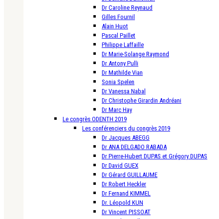
Dr Caroline Reynaud
Gilles Fournil
Alain Huot
Pascal Paillet
Philippe Laffaille
Dr Marie-Solange Raymond
Dr Antony Pulli
Dr Mathilde Vian
Sonia Spelen
Dr Vanessa Nabal
Dr Christophe Girardin Andréani
Dr Marc Hay
Le congrès ODENTH 2019
Les conférenciers du congrès 2019
Dr Jacques ABEGG
Dr ANA DELGADO RABADA
Dr Pierre-Hubert DUPAS et Grégory DUPAS
Dr David GUEX
Dr Gérard GUILLAUME
Dr Robert Heckler
Dr Fernand KIMMEL
Dr. Léopold KUN
Dr Vincent PISSOAT