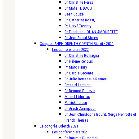
Dr Christine Perez
Dr Maha H. DAOU
Jean Jouzel
Dr Catherine Rossi,
Pr Hervé Tassery
Dr Elisabeth JOHAN-AMOURETTE
Dr Jean-Raoul Sintès
Congres ANPH’ODENTH ODENTH Biarritz 2022
Les conférenciers 2022
Dr Christine Romagna
Dr Hélène Renoux
Pr Marc Henry
Dr Carole Leconte
Dr Julie Demassue-Rannou
Bernard Lambert
Dr Bernard Poitevin
Michel Lidoreau
Patrick Latour
Dr Arash Zarrinpour
Dr Jean-Christophe Bourit, Serge Henrotte et
Franck Therras
Le congrès Odenth 2021
Les conférenciers 2021
Dr Danielle Dumonteil