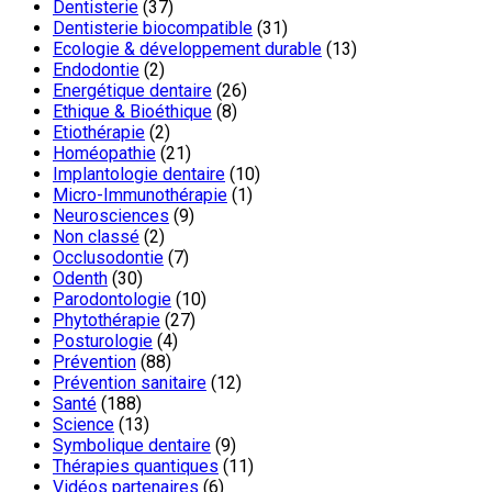
Dentisterie
(37)
Dentisterie biocompatible
(31)
Ecologie & développement durable
(13)
Endodontie
(2)
Energétique dentaire
(26)
Ethique & Bioéthique
(8)
Etiothérapie
(2)
Homéopathie
(21)
Implantologie dentaire
(10)
Micro-Immunothérapie
(1)
Neurosciences
(9)
Non classé
(2)
Occlusodontie
(7)
Odenth
(30)
Parodontologie
(10)
Phytothérapie
(27)
Posturologie
(4)
Prévention
(88)
Prévention sanitaire
(12)
Santé
(188)
Science
(13)
Symbolique dentaire
(9)
Thérapies quantiques
(11)
Vidéos partenaires
(6)