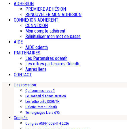
ADHESION
PREMIERE ADHÉSION
RENOUVELER MON ADHESION
CONNEXION ADHERENT
CONNEXION
Mon compte adhérent
Réinitialiser mon mot de passe
AIDE
AIDE odenth
PARTENAIRES
Les Partenaires odenth
Les offres partenaires Odenth
Autres liens
CONTACT
L’association
Qui sommes nous ?
Le Conseil d’Administration
Les adhérents ODENTH
Galerie Photo Odenth
Témoignages Livre d’Or
Congrès
Congrès ANPH’ODENTH 2026
—————————————————————————-