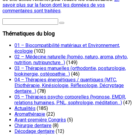
savoir plus sur la façon dont les données de vos
commentaires sont traitées
.
Thématiques du blog
01 – Biocompatibilité matériaux et Environnement,
écologie
(102)
02 – Médecine naturelle (homéo, naturo, aroma, phyto,
nutrition, nutripuncture…)
(149)
03 – Thérapies manuelles (orthodontie, posturologie,
biokinergie, ostéopathie…)
(46)
04 – Thérapies énergétiques / quantiques (MTC,
Etiothérapie, Kinésiologie, Réflexologie, Décryptage
dentaire…)
(78)
05 – Thérapies psycho-corporelles (hypnose, EMDR,
relations humaines, PNL, sophrologie, méditation…)
(47)
Actualités
(185)
Aromathérapie
(22)
Avant-première Congrès
(5)
Chirurgie dentaire
(8)
Décodage dentaire
(12)