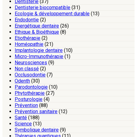
Dentisterie
(37)
Dentisterie biocompatible
(31)
Ecologie & développement durable
(13)
Endodontie
(2)
Energétique dentaire
(26)
Ethique & Bioéthique
(8)
Etiothérapie
(2)
Homéopathie
(21)
Implantologie dentaire
(10)
Micro-Immunothérapie
(1)
Neurosciences
(9)
Non classé
(2)
Occlusodontie
(7)
Odenth
(30)
Parodontologie
(10)
Phytothérapie
(27)
Posturologie
(4)
Prévention
(88)
Prévention sanitaire
(12)
Santé
(188)
Science
(13)
Symbolique dentaire
(9)
Thérapies quantiques
(11)