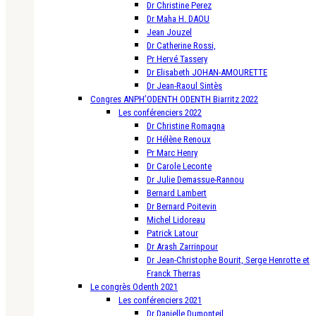
Dr Christine Perez
Dr Maha H. DAOU
Jean Jouzel
Dr Catherine Rossi,
Pr Hervé Tassery
Dr Elisabeth JOHAN-AMOURETTE
Dr Jean-Raoul Sintès
Congres ANPH’ODENTH ODENTH Biarritz 2022
Les conférenciers 2022
Dr Christine Romagna
Dr Hélène Renoux
Pr Marc Henry
Dr Carole Leconte
Dr Julie Demassue-Rannou
Bernard Lambert
Dr Bernard Poitevin
Michel Lidoreau
Patrick Latour
Dr Arash Zarrinpour
Dr Jean-Christophe Bourit, Serge Henrotte et
Franck Therras
Le congrès Odenth 2021
Les conférenciers 2021
Dr Danielle Dumonteil