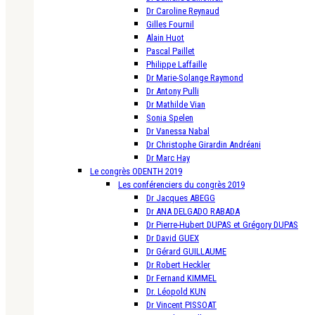
Dr Caroline Reynaud
Gilles Fournil
Alain Huot
Pascal Paillet
Philippe Laffaille
Dr Marie-Solange Raymond
Dr Antony Pulli
Dr Mathilde Vian
Sonia Spelen
Dr Vanessa Nabal
Dr Christophe Girardin Andréani
Dr Marc Hay
Le congrès ODENTH 2019
Les conférenciers du congrès 2019
Dr Jacques ABEGG
Dr ANA DELGADO RABADA
Dr Pierre-Hubert DUPAS et Grégory DUPAS
Dr David GUEX
Dr Gérard GUILLAUME
Dr Robert Heckler
Dr Fernand KIMMEL
Dr. Léopold KUN
Dr Vincent PISSOAT