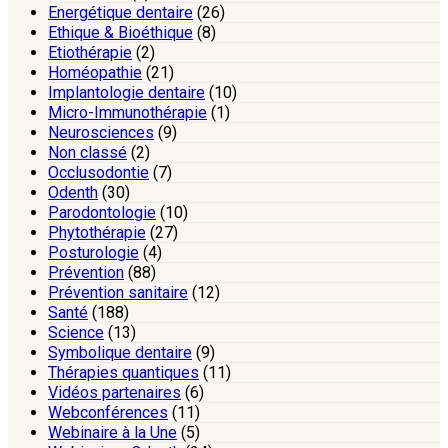
Energétique dentaire
(26)
Ethique & Bioéthique
(8)
Etiothérapie
(2)
Homéopathie
(21)
Implantologie dentaire
(10)
Micro-Immunothérapie
(1)
Neurosciences
(9)
Non classé
(2)
Occlusodontie
(7)
Odenth
(30)
Parodontologie
(10)
Phytothérapie
(27)
Posturologie
(4)
Prévention
(88)
Prévention sanitaire
(12)
Santé
(188)
Science
(13)
Symbolique dentaire
(9)
Thérapies quantiques
(11)
Vidéos partenaires
(6)
Webconférences
(11)
Webinaire à la Une
(5)