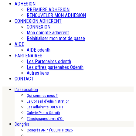
ADHESION
PREMIERE ADHÉSION
RENOUVELER MON ADHESION
CONNEXION ADHERENT
CONNEXION
Mon compte adhérent
Réinitialiser mon mot de passe
AIDE
AIDE odenth
PARTENAIRES
Les Partenaires odenth
Les offres partenaires Odenth
Autres liens
CONTACT
L’association
Qui sommes nous ?
Le Conseil d’Administration
Les adhérents ODENTH
Galerie Photo Odenth
Témoignages Livre d’Or
Congrès
Congrès ANPH’ODENTH 2026
—————————————————————————-