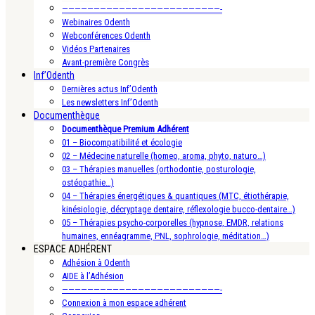
—————————————————————————-
Webinaires Odenth
Webconférences Odenth
Vidéos Partenaires
Avant-première Congrès
Inf’Odenth
Dernières actus Inf’Odenth
Les newsletters Inf’Odenth
Documenthèque
Documenthèque Premium Adhérent
01 – Biocompatibilité et écologie
02 – Médecine naturelle (homeo, aroma, phyto, naturo…)
03 – Thérapies manuelles (orthodontie, posturologie,
ostéopathie…)
04 – Thérapies énergétiques & quantiques (MTC, étiothérapie,
kinésiologie, décryptage dentaire, réflexologie bucco-dentaire…)
05 – Thérapies psycho-corporelles (hypnose, EMDR, relations
humaines, ennéagramme, PNL, sophrologie, méditation…)
ESPACE ADHÉRENT
Adhésion à Odenth
AIDE à l’Adhésion
—————————————————————————-
Connexion à mon espace adhérent