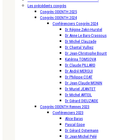
Les précédents congrès
Congrès ODENTH 2025
Congrès ODENTH 2024
Conférenciers Congrès 2024
Dr Régine Zekri-Hurstel
Dr Anne Le Bars-Crassous
Dr Michel Clauzade
Dr Chantal Vulliez
Dr Jean-Christophe Bourit
Katérina TOMSOVA
Dr Claude PILLARD
Dr André MERGUI
Dr Philippe COAT
Dr Jean-Claude MONIN
Dr Muriel JEANTET
Dr Michel ARTEIL
Dr Gérard DIEUZAIDE
Congrès ODENTH Rennes 2023
Conférenciers 2023
Alice Baras
Pascal Eppe
Dr Gérard Ostermann
Dr Jean-Michel Pelé