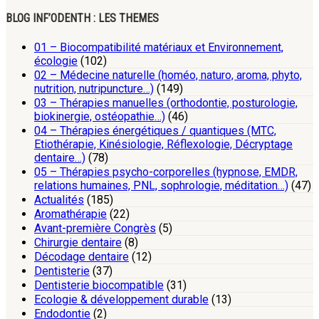
BLOG INF’ODENTH : LES THEMES
01 – Biocompatibilité matériaux et Environnement,
écologie
(102)
02 – Médecine naturelle (homéo, naturo, aroma, phyto,
nutrition, nutripuncture…)
(149)
03 – Thérapies manuelles (orthodontie, posturologie,
biokinergie, ostéopathie…)
(46)
04 – Thérapies énergétiques / quantiques (MTC,
Etiothérapie, Kinésiologie, Réflexologie, Décryptage
dentaire…)
(78)
05 – Thérapies psycho-corporelles (hypnose, EMDR,
relations humaines, PNL, sophrologie, méditation…)
(47)
Actualités
(185)
Aromathérapie
(22)
Avant-première Congrès
(5)
Chirurgie dentaire
(8)
Décodage dentaire
(12)
Dentisterie
(37)
Dentisterie biocompatible
(31)
Ecologie & développement durable
(13)
Endodontie
(2)