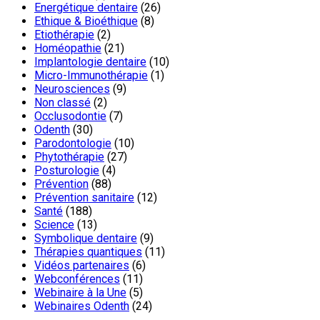
Energétique dentaire
(26)
Ethique & Bioéthique
(8)
Etiothérapie
(2)
Homéopathie
(21)
Implantologie dentaire
(10)
Micro-Immunothérapie
(1)
Neurosciences
(9)
Non classé
(2)
Occlusodontie
(7)
Odenth
(30)
Parodontologie
(10)
Phytothérapie
(27)
Posturologie
(4)
Prévention
(88)
Prévention sanitaire
(12)
Santé
(188)
Science
(13)
Symbolique dentaire
(9)
Thérapies quantiques
(11)
Vidéos partenaires
(6)
Webconférences
(11)
Webinaire à la Une
(5)
Webinaires Odenth
(24)