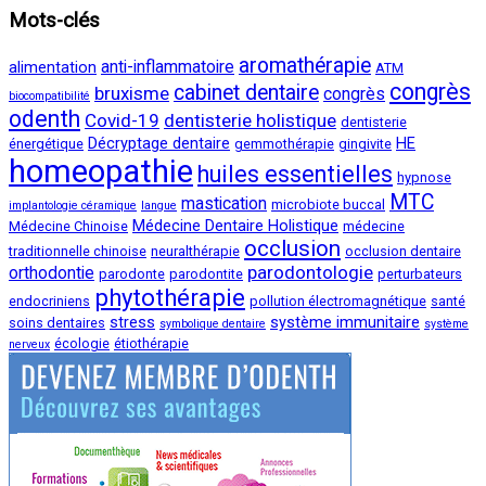
Mots-clés
aromathérapie
anti-inflammatoire
alimentation
ATM
congrès
cabinet dentaire
bruxisme
congrès
biocompatibilité
odenth
Covid-19
dentisterie holistique
dentisterie
Décryptage dentaire
HE
énergétique
gemmothérapie
gingivite
homeopathie
huiles essentielles
hypnose
MTC
mastication
microbiote buccal
implantologie céramique
langue
Médecine Dentaire Holistique
Médecine Chinoise
médecine
occlusion
traditionnelle chinoise
neuralthérapie
occlusion dentaire
parodontologie
orthodontie
parodonte
parodontite
perturbateurs
phytothérapie
endocriniens
pollution électromagnétique
santé
stress
système immunitaire
soins dentaires
symbolique dentaire
système
écologie
étiothérapie
nerveux