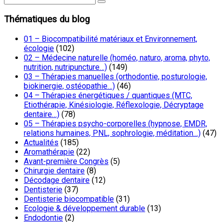
Thématiques du blog
01 – Biocompatibilité matériaux et Environnement,
écologie
(102)
02 – Médecine naturelle (homéo, naturo, aroma, phyto,
nutrition, nutripuncture…)
(149)
03 – Thérapies manuelles (orthodontie, posturologie,
biokinergie, ostéopathie…)
(46)
04 – Thérapies énergétiques / quantiques (MTC,
Etiothérapie, Kinésiologie, Réflexologie, Décryptage
dentaire…)
(78)
05 – Thérapies psycho-corporelles (hypnose, EMDR,
relations humaines, PNL, sophrologie, méditation…)
(47)
Actualités
(185)
Aromathérapie
(22)
Avant-première Congrès
(5)
Chirurgie dentaire
(8)
Décodage dentaire
(12)
Dentisterie
(37)
Dentisterie biocompatible
(31)
Ecologie & développement durable
(13)
Endodontie
(2)