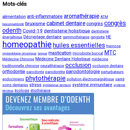
Mots-clés
aromathérapie
anti-inflammatoire
alimentation
ATM
congrès
cabinet dentaire
bruxisme
congrès
biocompatibilité
odenth
Covid-19
dentisterie holistique
dentisterie
Décryptage dentaire
HE
énergétique
gemmothérapie
gingivite
homeopathie
huiles essentielles
hypnose
MTC
mastication
microbiote buccal
implantologie céramique
langue
Médecine Dentaire Holistique
Médecine Chinoise
médecine
occlusion
traditionnelle chinoise
neuralthérapie
occlusion dentaire
parodontologie
orthodontie
parodonte
parodontite
perturbateurs
phytothérapie
endocriniens
pollution électromagnétique
santé
stress
système immunitaire
soins dentaires
symbolique dentaire
système
écologie
étiothérapie
nerveux