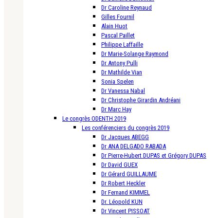
Dr Caroline Reynaud
Gilles Fournil
Alain Huot
Pascal Paillet
Philippe Laffaille
Dr Marie-Solange Raymond
Dr Antony Pulli
Dr Mathilde Vian
Sonia Spelen
Dr Vanessa Nabal
Dr Christophe Girardin Andréani
Dr Marc Hay
Le congrès ODENTH 2019
Les conférenciers du congrès 2019
Dr Jacques ABEGG
Dr ANA DELGADO RABADA
Dr Pierre-Hubert DUPAS et Grégory DUPAS
Dr David GUEX
Dr Gérard GUILLAUME
Dr Robert Heckler
Dr Fernand KIMMEL
Dr. Léopold KUN
Dr Vincent PISSOAT