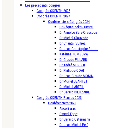
Les précédents congrès
Congrès ODENTH 2025
Congrès ODENTH 2024
Conférenciers Congrès 2024
Dr Régine Zekri-Hurstel
Dr Anne Le Bars-Crassous
Dr Michel Clauzade
Dr Chantal Vulliez
Dr Jean-Christophe Bourit
Katérina TOMSOVA
Dr Claude PILLARD
Dr André MERGUI
Dr Philippe COAT
Dr Jean-Claude MONIN
Dr Muriel JEANTET
Dr Michel ARTEIL
Dr Gérard DIEUZAIDE
Congrès ODENTH Rennes 2023
Conférenciers 2023
Alice Baras
Pascal Eppe
Dr Gérard Ostermann
Dr Jean-Michel Pelé