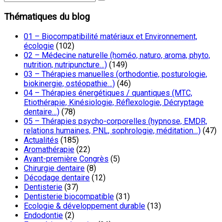
Thématiques du blog
01 – Biocompatibilité matériaux et Environnement,
écologie
(102)
02 – Médecine naturelle (homéo, naturo, aroma, phyto,
nutrition, nutripuncture…)
(149)
03 – Thérapies manuelles (orthodontie, posturologie,
biokinergie, ostéopathie…)
(46)
04 – Thérapies énergétiques / quantiques (MTC,
Etiothérapie, Kinésiologie, Réflexologie, Décryptage
dentaire…)
(78)
05 – Thérapies psycho-corporelles (hypnose, EMDR,
relations humaines, PNL, sophrologie, méditation…)
(47)
Actualités
(185)
Aromathérapie
(22)
Avant-première Congrès
(5)
Chirurgie dentaire
(8)
Décodage dentaire
(12)
Dentisterie
(37)
Dentisterie biocompatible
(31)
Ecologie & développement durable
(13)
Endodontie
(2)