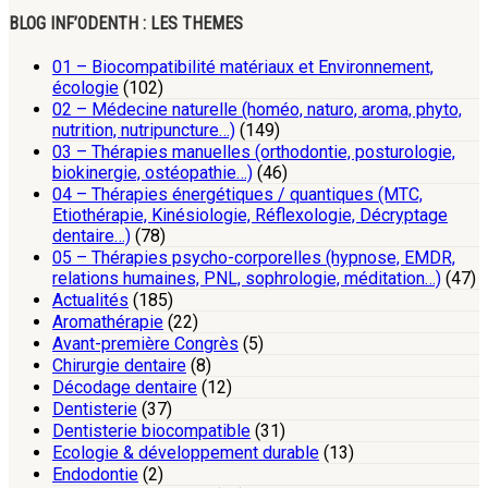
BLOG INF’ODENTH : LES THEMES
01 – Biocompatibilité matériaux et Environnement,
écologie
(102)
02 – Médecine naturelle (homéo, naturo, aroma, phyto,
nutrition, nutripuncture…)
(149)
03 – Thérapies manuelles (orthodontie, posturologie,
biokinergie, ostéopathie…)
(46)
04 – Thérapies énergétiques / quantiques (MTC,
Etiothérapie, Kinésiologie, Réflexologie, Décryptage
dentaire…)
(78)
05 – Thérapies psycho-corporelles (hypnose, EMDR,
relations humaines, PNL, sophrologie, méditation…)
(47)
Actualités
(185)
Aromathérapie
(22)
Avant-première Congrès
(5)
Chirurgie dentaire
(8)
Décodage dentaire
(12)
Dentisterie
(37)
Dentisterie biocompatible
(31)
Ecologie & développement durable
(13)
Endodontie
(2)