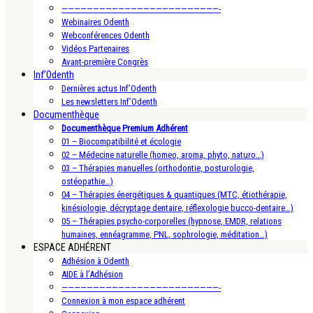
—————————————————————————-
Webinaires Odenth
Webconférences Odenth
Vidéos Partenaires
Avant-première Congrès
Inf’Odenth
Dernières actus Inf’Odenth
Les newsletters Inf’Odenth
Documenthèque
Documenthèque Premium Adhérent
01 – Biocompatibilité et écologie
02 – Médecine naturelle (homeo, aroma, phyto, naturo…)
03 – Thérapies manuelles (orthodontie, posturologie,
ostéopathie…)
04 – Thérapies énergétiques & quantiques (MTC, étiothérapie,
kinésiologie, décryptage dentaire, réflexologie bucco-dentaire…)
05 – Thérapies psycho-corporelles (hypnose, EMDR, relations
humaines, ennéagramme, PNL, sophrologie, méditation…)
ESPACE ADHÉRENT
Adhésion à Odenth
AIDE à l’Adhésion
—————————————————————————-
Connexion à mon espace adhérent