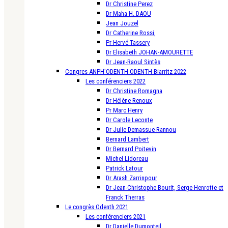
Dr Christine Perez
Dr Maha H. DAOU
Jean Jouzel
Dr Catherine Rossi,
Pr Hervé Tassery
Dr Elisabeth JOHAN-AMOURETTE
Dr Jean-Raoul Sintès
Congres ANPH’ODENTH ODENTH Biarritz 2022
Les conférenciers 2022
Dr Christine Romagna
Dr Hélène Renoux
Pr Marc Henry
Dr Carole Leconte
Dr Julie Demassue-Rannou
Bernard Lambert
Dr Bernard Poitevin
Michel Lidoreau
Patrick Latour
Dr Arash Zarrinpour
Dr Jean-Christophe Bourit, Serge Henrotte et
Franck Therras
Le congrès Odenth 2021
Les conférenciers 2021
Dr Danielle Dumonteil