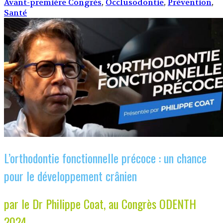
Avant-première Congrès
,
Occlusodontie
,
Prévention
,
Santé
L’orthodontie fonctionnelle précoce : un chance
pour le développement crânien
par le Dr Philippe Coat, au Congrès ODENTH
2024