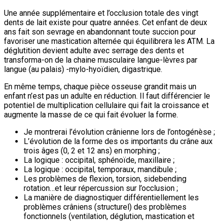
Une année supplémentaire et l’occlusion totale des vingt
dents de lait existe pour quatre années. Cet enfant de deux
ans fait son sevrage en abandonnant toute succion pour
favoriser une mastication alternée qui équilibrera les ATM. La
déglutition devient adulte avec serrage des dents et
transforma-on de la chaine musculaire langue-lèvres par
langue (au palais) -mylo-hyoïdien, digastrique.
En même temps, chaque pièce osseuse grandit mais un
enfant n’est pas un adulte en réduction. Il faut différencier le
potentiel de multiplication cellulaire qui fait la croissance et
augmente la masse de ce qui fait évoluer la forme.
Je montrerai l’évolution crânienne lors de l’ontogénèse ;
L’évolution de la forme des os importants du crâne aux
trois âges (0, 2 et 12 ans) en morphing ;
La logique : occipital, sphénoïde, maxillaire ;
La logique : occipital, temporaux, mandibule ;
Les problèmes de flexion, torsion, sidebending
rotation…et leur répercussion sur l’occlusion ;
La manière de diagnostiquer différentiellement les
problèmes crâniens (structurel) des problèmes
fonctionnels (ventilation, déglution, mastication et