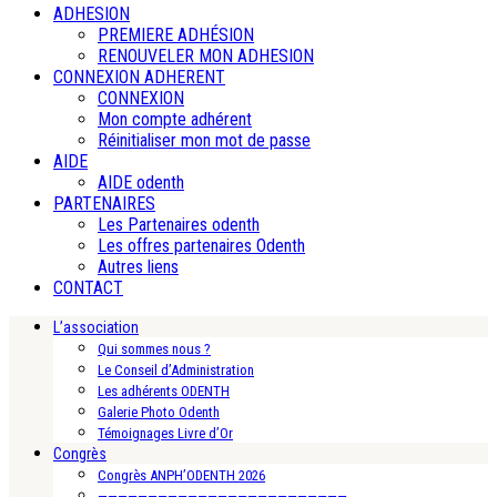
ADHESION
PREMIERE ADHÉSION
RENOUVELER MON ADHESION
CONNEXION ADHERENT
CONNEXION
Mon compte adhérent
Réinitialiser mon mot de passe
AIDE
AIDE odenth
PARTENAIRES
Les Partenaires odenth
Les offres partenaires Odenth
Autres liens
CONTACT
L’association
Qui sommes nous ?
Le Conseil d’Administration
Les adhérents ODENTH
Galerie Photo Odenth
Témoignages Livre d’Or
Congrès
Congrès ANPH’ODENTH 2026
—————————————————————————-