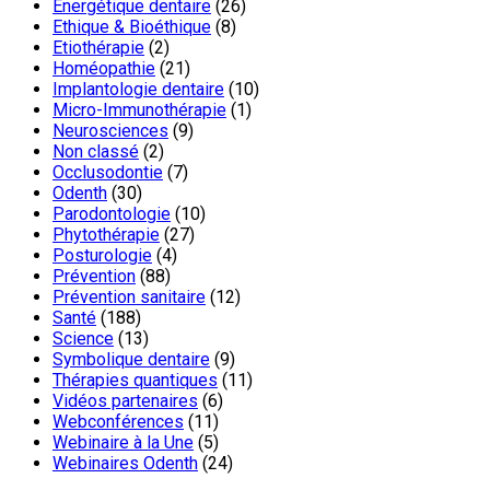
Energétique dentaire
(26)
Ethique & Bioéthique
(8)
Etiothérapie
(2)
Homéopathie
(21)
Implantologie dentaire
(10)
Micro-Immunothérapie
(1)
Neurosciences
(9)
Non classé
(2)
Occlusodontie
(7)
Odenth
(30)
Parodontologie
(10)
Phytothérapie
(27)
Posturologie
(4)
Prévention
(88)
Prévention sanitaire
(12)
Santé
(188)
Science
(13)
Symbolique dentaire
(9)
Thérapies quantiques
(11)
Vidéos partenaires
(6)
Webconférences
(11)
Webinaire à la Une
(5)
Webinaires Odenth
(24)