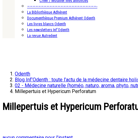
Créer / Modifier mes annonces
—————————————————————————-
La Bibliothèque Adhérent
Documenthèque Premium Adhérent Odenth
Les livres blancs Odenth
Les newsletters Inf’Odenth
La revue Autredent
Odenth
Blog Inf’Odenth : toute l’actu de la médecine dentaire holi
02 - Médecine naturelle (homéo, naturo, aroma, phyto, nutr
Millepertuis et Hypericum Perforatum
Millepertuis et Hypericum Perfora
aucun commentaire pour l'instant