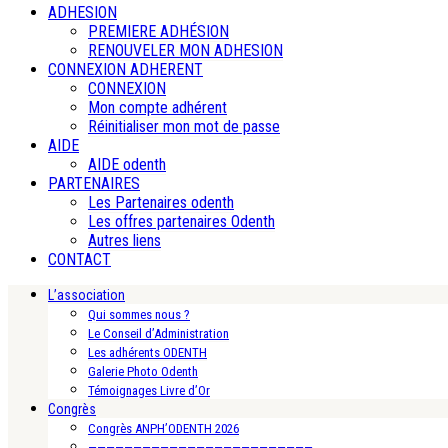
ADHESION
PREMIERE ADHÉSION
RENOUVELER MON ADHESION
CONNEXION ADHERENT
CONNEXION
Mon compte adhérent
Réinitialiser mon mot de passe
AIDE
AIDE odenth
PARTENAIRES
Les Partenaires odenth
Les offres partenaires Odenth
Autres liens
CONTACT
L’association
Qui sommes nous ?
Le Conseil d’Administration
Les adhérents ODENTH
Galerie Photo Odenth
Témoignages Livre d’Or
Congrès
Congrès ANPH’ODENTH 2026
—————————————————————————-