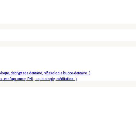
logie, décryptage dentaire, réflexologie bucco-dentaire…)
es, ennéagramme, PNL, sophrologie, méditation…)