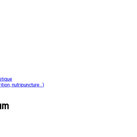
stique
ition, nutripuncture…)
tum