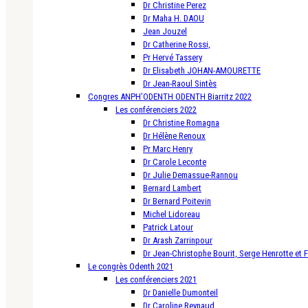
Dr Christine Perez
Dr Maha H. DAOU
Jean Jouzel
Dr Catherine Rossi,
Pr Hervé Tassery
Dr Elisabeth JOHAN-AMOURETTE
Dr Jean-Raoul Sintès
Congres ANPH’ODENTH ODENTH Biarritz 2022
Les conférenciers 2022
Dr Christine Romagna
Dr Hélène Renoux
Pr Marc Henry
Dr Carole Leconte
Dr Julie Demassue-Rannou
Bernard Lambert
Dr Bernard Poitevin
Michel Lidoreau
Patrick Latour
Dr Arash Zarrinpour
Dr Jean-Christophe Bourit, Serge Henrotte et 
Le congrès Odenth 2021
Les conférenciers 2021
Dr Danielle Dumonteil
Dr Caroline Reynaud