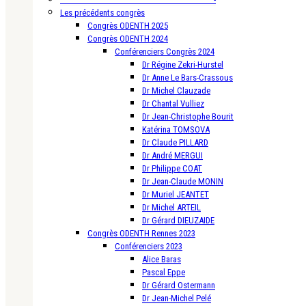
Les précédents congrès
Congrès ODENTH 2025
Congrès ODENTH 2024
Conférenciers Congrès 2024
Dr Régine Zekri-Hurstel
Dr Anne Le Bars-Crassous
Dr Michel Clauzade
Dr Chantal Vulliez
Dr Jean-Christophe Bourit
Katérina TOMSOVA
Dr Claude PILLARD
Dr André MERGUI
Dr Philippe COAT
Dr Jean-Claude MONIN
Dr Muriel JEANTET
Dr Michel ARTEIL
Dr Gérard DIEUZAIDE
Congrès ODENTH Rennes 2023
Conférenciers 2023
Alice Baras
Pascal Eppe
Dr Gérard Ostermann
Dr Jean-Michel Pelé