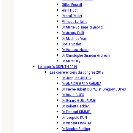
Gilles Fournil
Alain Huot
Pascal Paillet
Philippe Laffaille
Dr Marie-Solange Raymond
Dr Antony Pulli
Dr Mathilde Vian
Sonia Spelen
Dr Vanessa Nabal
Dr Christophe Girardin Andréani
Dr Marc Hay
Le congrès ODENTH 2019
Les conférenciers du congrès 2019
Dr Jacques ABEGG
Dr ANA DELGADO RABADA
Dr Pierre-Hubert DUPAS et Grégory DUPAS
Dr David GUEX
Dr Gérard GUILLAUME
Dr Robert Heckler
Dr Fernand KIMMEL
Dr. Léopold KUN
Dr Vincent PISSOAT
Dr Nicolas Stelling