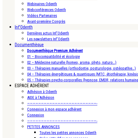
Webinaires Odenth
Webconférences Odenth
Vidéos Partenaires
Avant-première Congrès
Inf’Odenth
Dernières actus Inf’Odenth
Les newsletters Inf’Odenth
Documenthèque
Documenthèque Premium Adhérent
01 – Biocompatibilité et écologie
02 – Médecine naturelle (homeo, aroma, phyto, naturo…)
03 – Thérapies manuelles (orthodontie, posturologie, ostéopathie…)
04 – Thérapies énergétiques & quantiques (MTC, étiothérapie, kinésio
05 – Thérapies psycho-corporelles (hypnose, EMDR, relations humain
ESPACE ADHÉRENT
Adhésion à Odenth
AIDE à l’Adhésion
—————————————————————————-
Connexion à mon espace adhérent
Connexion
—————————————————————————-
PETITES ANNONCES
Toutes les petites annonces Odenth