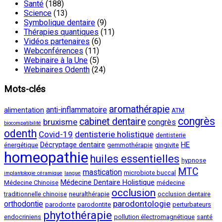
Santé
(188)
Science
(13)
Symbolique dentaire
(9)
Thérapies quantiques
(11)
Vidéos partenaires
(6)
Webconférences
(11)
Webinaire à la Une
(5)
Webinaires Odenth
(24)
Mots-clés
aromathérapie
anti-inflammatoire
alimentation
ATM
congrès
cabinet dentaire
bruxisme
congrès
biocompatibilité
odenth
Covid-19
dentisterie holistique
dentisterie
Décryptage dentaire
HE
énergétique
gemmothérapie
gingivite
homeopathie
huiles essentielles
hypnose
MTC
mastication
microbiote buccal
implantologie céramique
langue
Médecine Dentaire Holistique
Médecine Chinoise
médecine
occlusion
traditionnelle chinoise
neuralthérapie
occlusion dentaire
parodontologie
orthodontie
parodonte
parodontite
perturbateurs
phytothérapie
endocriniens
pollution électromagnétique
santé