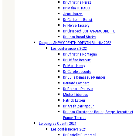
Dr Christine Perez
Dr Maha H. DAOU
Jean Jouzel
Dr Catherine Rossi,
Pr Hervé Tassery
Dr Elisabeth JOHAN-AMOURETTE
Dr Jean-Raoul Sintès
Congres ANPH’ODENTH ODENTH Biarritz 2022
Les conférenciers 2022
Dr Christine Romagna
Dr Hélène Renoux
Pr Marc Henry
Dr Carole Leconte
Dr Julie Demassue-Rannou
Bernard Lambert
Dr Bernard Poitevin
Michel Lidoreau
Patrick Latour
Dr Arash Zarrinpour
Dr Jean-Christophe Bourit, Serge Henrotte et
Franck Therras
Le congrès Odenth 2021
Les conférenciers 2021
Dr Danielle Dumonteil