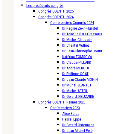
Les précédents congrès
Congrès ODENTH 2025
Congrès ODENTH 2024
Conférenciers Congrès 2024
Dr Régine Zekri-Hurstel
Dr Anne Le Bars-Crassous
Dr Michel Clauzade
Dr Chantal Vulliez
Dr Jean-Christophe Bourit
Katérina TOMSOVA
Dr Claude PILLARD
Dr André MERGUI
Dr Philippe COAT
Dr Jean-Claude MONIN
Dr Muriel JEANTET
Dr Michel ARTEIL
Dr Gérard DIEUZAIDE
Congrès ODENTH Rennes 2023
Conférenciers 2023
Alice Baras
Pascal Eppe
Dr Gérard Ostermann
Dr Jean-Michel Pelé