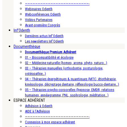
—————————————————————————-
Webinaires Odenth
Webconférences Odenth
Vidéos Partenaires
Avant-première Congrès
Inf’Odenth
Dernières actus Inf’Odenth
Les newsletters Inf’Odenth
Documenthèque
Documenthèque Premium Adhérent
01 – Biocompatibilité et écologie
02 – Médecine naturelle (homeo, aroma, phyto, naturo…)
03 – Thérapies manuelles (orthodontie, posturologie,
ostéopathie…)
04 – Thérapies énergétiques & quantiques (MTC, étiothérapie,
kinésiologie, décryptage dentaire, réflexologie bucco-dentaire…)
05 – Thérapies psycho-corporelles (hypnose, EMDR, relations
humaines, ennéagramme, PNL, sophrologie, méditation…)
ESPACE ADHÉRENT
Adhésion à Odenth
AIDE à l’Adhésion
—————————————————————————-
Connexion à mon espace adhérent