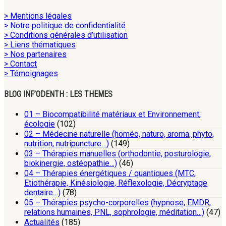
> Mentions légales
> Notre politique de confidentialité
> Conditions générales d’utilisation
> Liens thématiques
> Nos partenaires
> Contact
> Témoignages
BLOG INF’ODENTH : LES THEMES
01 – Biocompatibilité matériaux et Environnement,
écologie
(102)
02 – Médecine naturelle (homéo, naturo, aroma, phyto,
nutrition, nutripuncture…)
(149)
03 – Thérapies manuelles (orthodontie, posturologie,
biokinergie, ostéopathie…)
(46)
04 – Thérapies énergétiques / quantiques (MTC,
Etiothérapie, Kinésiologie, Réflexologie, Décryptage
dentaire…)
(78)
05 – Thérapies psycho-corporelles (hypnose, EMDR,
relations humaines, PNL, sophrologie, méditation…)
(47)
Actualités
(185)