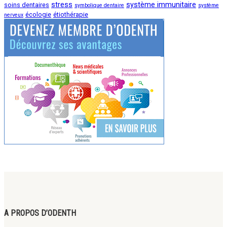
stress
système immunitaire
soins dentaires
symbolique dentaire
système
écologie
étiothérapie
nerveux
A PROPOS D’ODENTH