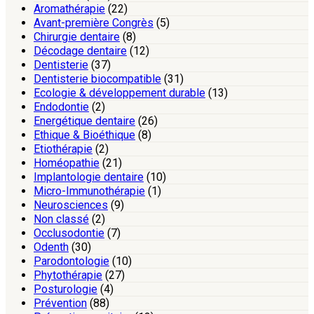
Aromathérapie
(22)
Avant-première Congrès
(5)
Chirurgie dentaire
(8)
Décodage dentaire
(12)
Dentisterie
(37)
Dentisterie biocompatible
(31)
Ecologie & développement durable
(13)
Endodontie
(2)
Energétique dentaire
(26)
Ethique & Bioéthique
(8)
Etiothérapie
(2)
Homéopathie
(21)
Implantologie dentaire
(10)
Micro-Immunothérapie
(1)
Neurosciences
(9)
Non classé
(2)
Occlusodontie
(7)
Odenth
(30)
Parodontologie
(10)
Phytothérapie
(27)
Posturologie
(4)
Prévention
(88)