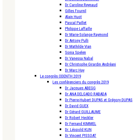
Dr Caroline Reynaud
Gilles Fournil
Alain Huot
Pascal Paillet
Philippe Laffaille
Dr Marie-Solange Raymond
Dr Antony Pulli
Dr Mathilde Vian
Sonia Spelen
Dr Vanessa Nabal
Dr Christophe Girardin Andréani
Dr Marc Hay
Le congrès ODENTH 2019
Les conférenciers du congrès 2019
Dr Jacques ABEGG
Dr ANA DELGADO RABADA
Dr Pierre-Hubert DUPAS et Grégory DUPAS
Dr David GUEX
Dr Gérard GUILLAUME
Dr Robert Heckler
Dr Fernand KIMMEL
Dr. Léopold KUN
Dr Vincent PISSOAT