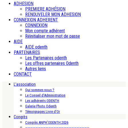
ADHESION
PREMIERE ADHÉSION
RENOUVELER MON ADHESION
CONNEXION ADHERENT
CONNEXION
Mon compte adhérent
Réinitialiser mon mot de passe
AIDE
AIDE odenth
PARTENAIRES
Les Partenaires odenth
Les offres partenaires Odenth
Autres liens
CONTACT
L’association
Qui sommes nous ?
Le Conseil d’Administration
Les adhérents ODENTH
Galerie Photo Odenth
Témoignages Livre d’Or
Congrès
Congrès ANPH’ODENTH 2026
—————————————————————————-