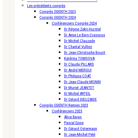
Les précédents congrès
Congrès ODENTH 2025
Congrès ODENTH 2024
Conférenciers Congrès 2024
Dr Régine Zekri-Hurstel
Dr Anne Le Bars-Crassous
Dr Michel Clauzade
Dr Chantal Vulliez
Dr Jean-Christophe Bourit
Katérina TOMSOVA
Dr Claude PILLARD
Dr André MERGUI
Dr Philippe COAT
Dr Jean-Claude MONIN
Dr Muriel JEANTET
Dr Michel ARTEIL
Dr Gérard DIEUZAIDE
Congrès ODENTH Rennes 2023
Conférenciers 2023
Alice Baras
Pascal Eppe
Dr Gérard Ostermann
Dr Jean-Michel Pelé