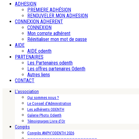
ADHESION
PREMIERE ADHÉSION
RENOUVELER MON ADHESION
CONNEXION ADHERENT
CONNEXION
Mon compte adhérent
Réinitialiser mon mot de passe
AIDE
AIDE odenth
PARTENAIRES
Les Partenaires odenth
Les offres partenaires Odenth
Autres liens
CONTACT
L’association
Qui sommes nous ?
Le Conseil d’Administration
Les adhérents ODENTH
Galerie Photo Odenth
Témoignages Livre d’Or
Congrès
Congrès ANPH’ODENTH 2026
—————————————————————————-