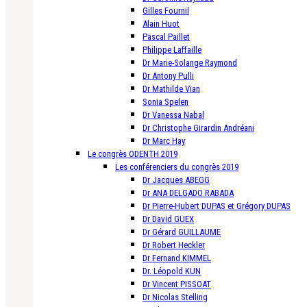
Gilles Fournil
Alain Huot
Pascal Paillet
Philippe Laffaille
Dr Marie-Solange Raymond
Dr Antony Pulli
Dr Mathilde Vian
Sonia Spelen
Dr Vanessa Nabal
Dr Christophe Girardin Andréani
Dr Marc Hay
Le congrès ODENTH 2019
Les conférenciers du congrès 2019
Dr Jacques ABEGG
Dr ANA DELGADO RABADA
Dr Pierre-Hubert DUPAS et Grégory DUPAS
Dr David GUEX
Dr Gérard GUILLAUME
Dr Robert Heckler
Dr Fernand KIMMEL
Dr. Léopold KUN
Dr Vincent PISSOAT
Dr Nicolas Stelling