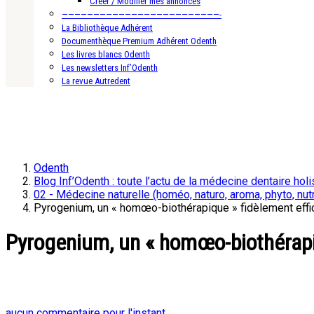
Créer / Modifier mes annonces
—————————————————————————-
La Bibliothèque Adhérent
Documenthèque Premium Adhérent Odenth
Les livres blancs Odenth
Les newsletters Inf’Odenth
La revue Autredent
Odenth
Blog Inf’Odenth : toute l’actu de la médecine dentaire holi
02 - Médecine naturelle (homéo, naturo, aroma, phyto, nutr
Pyrogenium, un « homœo-biothérapique » fidèlement effic
Pyrogenium, un « homœo-biothérapiq
aucun commentaire pour l'instant