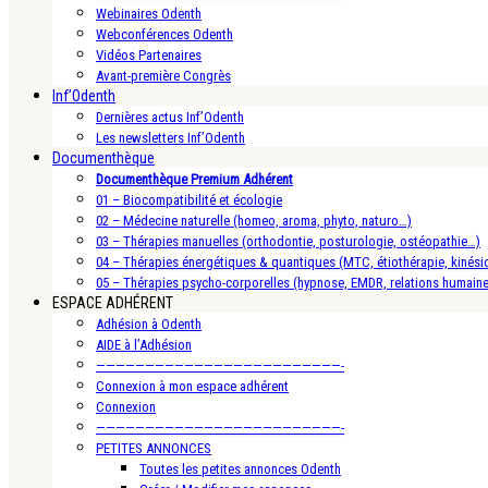
Webinaires Odenth
Webconférences Odenth
Vidéos Partenaires
Avant-première Congrès
Inf’Odenth
Dernières actus Inf’Odenth
Les newsletters Inf’Odenth
Documenthèque
Documenthèque Premium Adhérent
01 – Biocompatibilité et écologie
02 – Médecine naturelle (homeo, aroma, phyto, naturo…)
03 – Thérapies manuelles (orthodontie, posturologie, ostéopathie…)
04 – Thérapies énergétiques & quantiques (MTC, étiothérapie, kinésio
05 – Thérapies psycho-corporelles (hypnose, EMDR, relations humain
ESPACE ADHÉRENT
Adhésion à Odenth
AIDE à l’Adhésion
—————————————————————————-
Connexion à mon espace adhérent
Connexion
—————————————————————————-
PETITES ANNONCES
Toutes les petites annonces Odenth