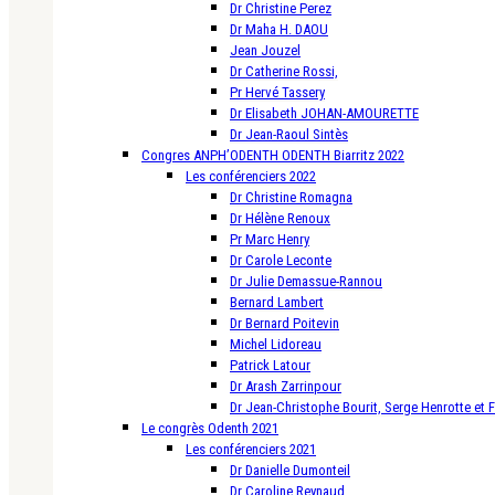
Dr Christine Perez
Dr Maha H. DAOU
Jean Jouzel
Dr Catherine Rossi,
Pr Hervé Tassery
Dr Elisabeth JOHAN-AMOURETTE
Dr Jean-Raoul Sintès
Congres ANPH’ODENTH ODENTH Biarritz 2022
Les conférenciers 2022
Dr Christine Romagna
Dr Hélène Renoux
Pr Marc Henry
Dr Carole Leconte
Dr Julie Demassue-Rannou
Bernard Lambert
Dr Bernard Poitevin
Michel Lidoreau
Patrick Latour
Dr Arash Zarrinpour
Dr Jean-Christophe Bourit, Serge Henrotte et 
Le congrès Odenth 2021
Les conférenciers 2021
Dr Danielle Dumonteil
Dr Caroline Reynaud