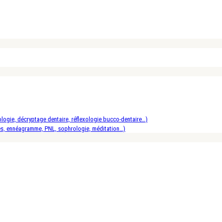
logie, décryptage dentaire, réflexologie bucco-dentaire…)
es, ennéagramme, PNL, sophrologie, méditation…)