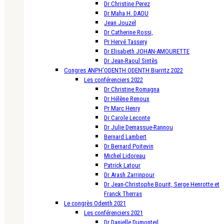
Dr Christine Perez
Dr Maha H. DAOU
Jean Jouzel
Dr Catherine Rossi,
Pr Hervé Tassery
Dr Elisabeth JOHAN-AMOURETTE
Dr Jean-Raoul Sintès
Congres ANPH’ODENTH ODENTH Biarritz 2022
Les conférenciers 2022
Dr Christine Romagna
Dr Hélène Renoux
Pr Marc Henry
Dr Carole Leconte
Dr Julie Demassue-Rannou
Bernard Lambert
Dr Bernard Poitevin
Michel Lidoreau
Patrick Latour
Dr Arash Zarrinpour
Dr Jean-Christophe Bourit, Serge Henrotte et
Franck Therras
Le congrès Odenth 2021
Les conférenciers 2021
Dr Danielle Dumonteil