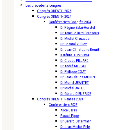
Les précédents congrès
Congrès ODENTH 2025
Congrès ODENTH 2024
Conférenciers Congrès 2024
Dr Régine Zekri-Hurstel
Dr Anne Le Bars-Crassous
Dr Michel Clauzade
Dr Chantal Vulliez
Dr Jean-Christophe Bourit
Katérina TOMSOVA
Dr Claude PILLARD
Dr André MERGUI
Dr Philippe COAT
Dr Jean-Claude MONIN
Dr Muriel JEANTET
Dr Michel ARTEIL
Dr Gérard DIEUZAIDE
Congrès ODENTH Rennes 2023
Conférenciers 2023
Alice Baras
Pascal Eppe
Dr Gérard Ostermann
Dr Jean-Michel Pelé