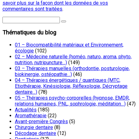
savoir plus sur la façon dont les données de vos
commentaires sont traitées
.
Thématiques du blog
01 – Biocompatibilité matériaux et Environnement,
écologie
(102)
02 – Médecine naturelle (homéo, naturo, aroma, phyto,
nutrition, nutripuncture…)
(149)
03 – Thérapies manuelles (orthodontie, posturologie,
biokinergie, ostéopathie…)
(46)
04 – Thérapies énergétiques / quantiques (MTC,
Etiothérapie, Kinésiologie, Réflexologie, Décryptage
dentaire…)
(78)
05 – Thérapies psycho-corporelles (hypnose, EMDR,
relations humaines, PNL, sophrologie, méditation…)
(47)
Actualités
(185)
Aromathérapie
(22)
Avant-première Congrès
(5)
Chirurgie dentaire
(8)
Décodage dentaire
(12)