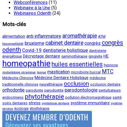
Webconférences
(11)
Webinaire à la Une
(5)
Webinaires Odenth
(24)
Mots-clés
aromathérapie
anti-inflammatoire
alimentation
ATM
congrès
cabinet dentaire
bruxisme
congrès
biocompatibilité
odenth
Covid-19
dentisterie holistique
dentisterie
Décryptage dentaire
HE
énergétique
gemmothérapie
gingivite
homeopathie
huiles essentielles
hypnose
MTC
mastication
microbiote buccal
implantologie céramique
langue
Médecine Dentaire Holistique
Médecine Chinoise
médecine
occlusion
traditionnelle chinoise
neuralthérapie
occlusion dentaire
parodontologie
orthodontie
parodonte
parodontite
perturbateurs
phytothérapie
endocriniens
pollution électromagnétique
santé
stress
système immunitaire
soins dentaires
symbolique dentaire
système
écologie
étiothérapie
nerveux