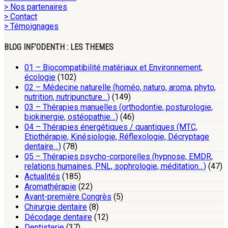
> Nos partenaires
> Contact
> Témoignages
BLOG INF’ODENTH : LES THEMES
01 – Biocompatibilité matériaux et Environnement,
écologie
(102)
02 – Médecine naturelle (homéo, naturo, aroma, phyto,
nutrition, nutripuncture…)
(149)
03 – Thérapies manuelles (orthodontie, posturologie,
biokinergie, ostéopathie…)
(46)
04 – Thérapies énergétiques / quantiques (MTC,
Etiothérapie, Kinésiologie, Réflexologie, Décryptage
dentaire…)
(78)
05 – Thérapies psycho-corporelles (hypnose, EMDR,
relations humaines, PNL, sophrologie, méditation…)
(47)
Actualités
(185)
Aromathérapie
(22)
Avant-première Congrès
(5)
Chirurgie dentaire
(8)
Décodage dentaire
(12)
Dentisterie
(37)