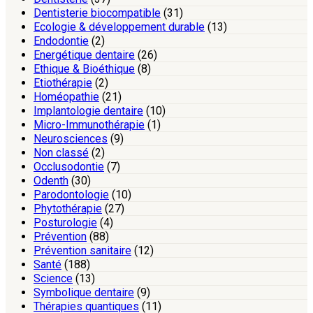
Dentisterie biocompatible
(31)
Ecologie & développement durable
(13)
Endodontie
(2)
Energétique dentaire
(26)
Ethique & Bioéthique
(8)
Etiothérapie
(2)
Homéopathie
(21)
Implantologie dentaire
(10)
Micro-Immunothérapie
(1)
Neurosciences
(9)
Non classé
(2)
Occlusodontie
(7)
Odenth
(30)
Parodontologie
(10)
Phytothérapie
(27)
Posturologie
(4)
Prévention
(88)
Prévention sanitaire
(12)
Santé
(188)
Science
(13)
Symbolique dentaire
(9)
Thérapies quantiques
(11)