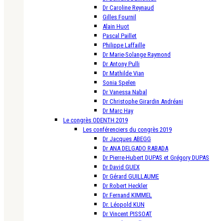
Dr Caroline Reynaud
Gilles Fournil
Alain Huot
Pascal Paillet
Philippe Laffaille
Dr Marie-Solange Raymond
Dr Antony Pulli
Dr Mathilde Vian
Sonia Spelen
Dr Vanessa Nabal
Dr Christophe Girardin Andréani
Dr Marc Hay
Le congrès ODENTH 2019
Les conférenciers du congrès 2019
Dr Jacques ABEGG
Dr ANA DELGADO RABADA
Dr Pierre-Hubert DUPAS et Grégory DUPAS
Dr David GUEX
Dr Gérard GUILLAUME
Dr Robert Heckler
Dr Fernand KIMMEL
Dr. Léopold KUN
Dr Vincent PISSOAT