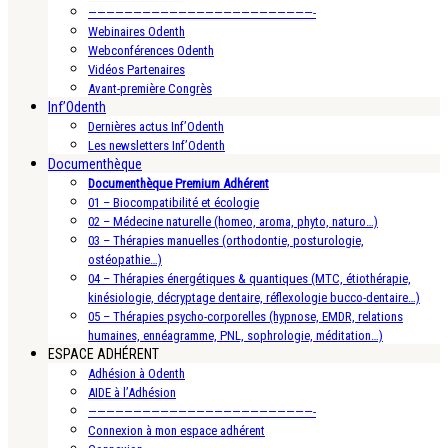
—————————————————————————-
Webinaires Odenth
Webconférences Odenth
Vidéos Partenaires
Avant-première Congrès
Inf’Odenth
Dernières actus Inf’Odenth
Les newsletters Inf’Odenth
Documenthèque
Documenthèque Premium Adhérent
01 – Biocompatibilité et écologie
02 – Médecine naturelle (homeo, aroma, phyto, naturo…)
03 – Thérapies manuelles (orthodontie, posturologie,
ostéopathie…)
04 – Thérapies énergétiques & quantiques (MTC, étiothérapie,
kinésiologie, décryptage dentaire, réflexologie bucco-dentaire…)
05 – Thérapies psycho-corporelles (hypnose, EMDR, relations
humaines, ennéagramme, PNL, sophrologie, méditation…)
ESPACE ADHÉRENT
Adhésion à Odenth
AIDE à l’Adhésion
—————————————————————————-
Connexion à mon espace adhérent