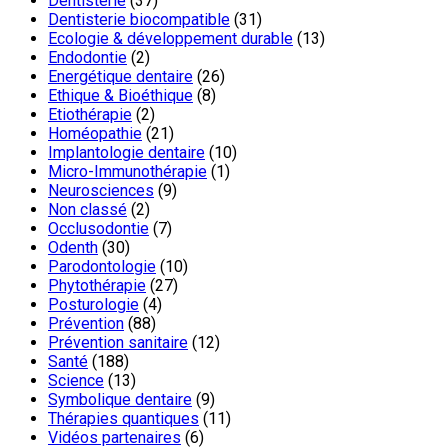
Dentisterie
(37)
Dentisterie biocompatible
(31)
Ecologie & développement durable
(13)
Endodontie
(2)
Energétique dentaire
(26)
Ethique & Bioéthique
(8)
Etiothérapie
(2)
Homéopathie
(21)
Implantologie dentaire
(10)
Micro-Immunothérapie
(1)
Neurosciences
(9)
Non classé
(2)
Occlusodontie
(7)
Odenth
(30)
Parodontologie
(10)
Phytothérapie
(27)
Posturologie
(4)
Prévention
(88)
Prévention sanitaire
(12)
Santé
(188)
Science
(13)
Symbolique dentaire
(9)
Thérapies quantiques
(11)
Vidéos partenaires
(6)