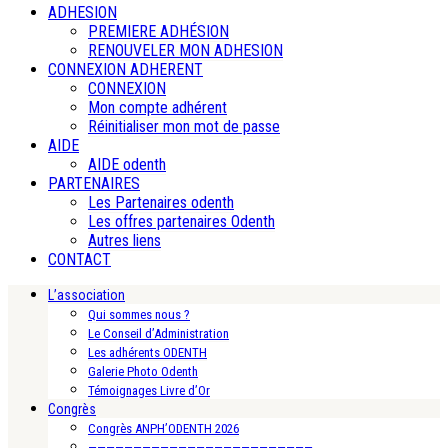
ADHESION
PREMIERE ADHÉSION
RENOUVELER MON ADHESION
CONNEXION ADHERENT
CONNEXION
Mon compte adhérent
Réinitialiser mon mot de passe
AIDE
AIDE odenth
PARTENAIRES
Les Partenaires odenth
Les offres partenaires Odenth
Autres liens
CONTACT
L’association
Qui sommes nous ?
Le Conseil d’Administration
Les adhérents ODENTH
Galerie Photo Odenth
Témoignages Livre d’Or
Congrès
Congrès ANPH’ODENTH 2026
—————————————————————————-