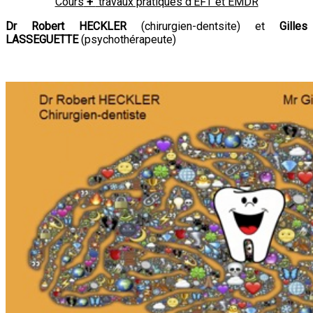
Cours
+
travaux pratiques d’EFT et EMDR
Dr Robert HECKLER
(chirurgien-dentsite) et
Gilles
LASSEGUETTE
(psychothérapeute)