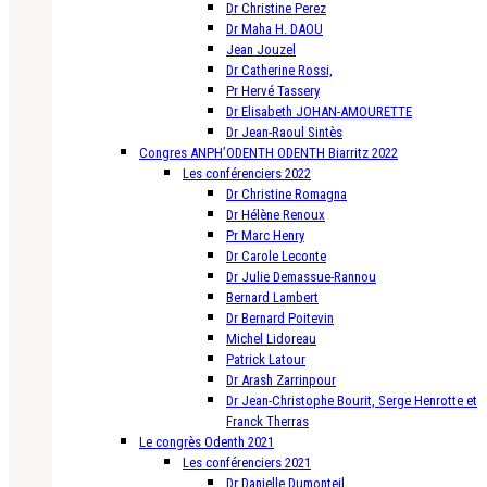
Dr Christine Perez
Dr Maha H. DAOU
Jean Jouzel
Dr Catherine Rossi,
Pr Hervé Tassery
Dr Elisabeth JOHAN-AMOURETTE
Dr Jean-Raoul Sintès
Congres ANPH’ODENTH ODENTH Biarritz 2022
Les conférenciers 2022
Dr Christine Romagna
Dr Hélène Renoux
Pr Marc Henry
Dr Carole Leconte
Dr Julie Demassue-Rannou
Bernard Lambert
Dr Bernard Poitevin
Michel Lidoreau
Patrick Latour
Dr Arash Zarrinpour
Dr Jean-Christophe Bourit, Serge Henrotte et
Franck Therras
Le congrès Odenth 2021
Les conférenciers 2021
Dr Danielle Dumonteil