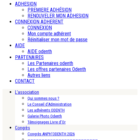
ADHESION
PREMIERE ADHÉSION
RENOUVELER MON ADHESION
CONNEXION ADHERENT
CONNEXION
Mon compte adhérent
Réinitialiser mon mot de passe
AIDE
AIDE odenth
PARTENAIRES
Les Partenaires odenth
Les offres partenaires Odenth
Autres liens
CONTACT
L’association
Qui sommes nous ?
Le Conseil d’Administration
Les adhérents ODENTH
Galerie Photo Odenth
Témoignages Livre d’Or
Congrès
Congrès ANPH’ODENTH 2026
—————————————————————————-