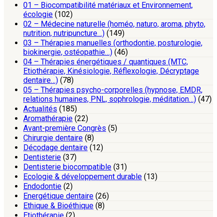
01 – Biocompatibilité matériaux et Environnement,
écologie
(102)
02 – Médecine naturelle (homéo, naturo, aroma, phyto,
nutrition, nutripuncture…)
(149)
03 – Thérapies manuelles (orthodontie, posturologie,
biokinergie, ostéopathie…)
(46)
04 – Thérapies énergétiques / quantiques (MTC,
Etiothérapie, Kinésiologie, Réflexologie, Décryptage
dentaire…)
(78)
05 – Thérapies psycho-corporelles (hypnose, EMDR,
relations humaines, PNL, sophrologie, méditation…)
(47)
Actualités
(185)
Aromathérapie
(22)
Avant-première Congrès
(5)
Chirurgie dentaire
(8)
Décodage dentaire
(12)
Dentisterie
(37)
Dentisterie biocompatible
(31)
Ecologie & développement durable
(13)
Endodontie
(2)
Energétique dentaire
(26)
Ethique & Bioéthique
(8)
Etiothérapie
(2)