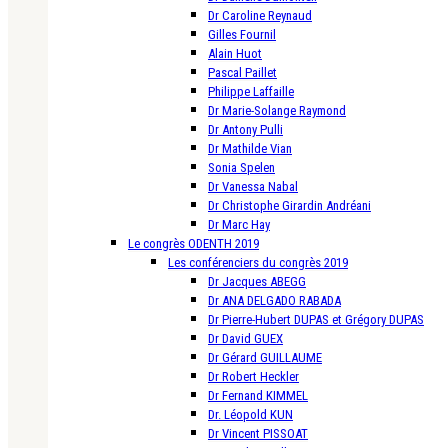
Dr Caroline Reynaud
Gilles Fournil
Alain Huot
Pascal Paillet
Philippe Laffaille
Dr Marie-Solange Raymond
Dr Antony Pulli
Dr Mathilde Vian
Sonia Spelen
Dr Vanessa Nabal
Dr Christophe Girardin Andréani
Dr Marc Hay
Le congrès ODENTH 2019
Les conférenciers du congrès 2019
Dr Jacques ABEGG
Dr ANA DELGADO RABADA
Dr Pierre-Hubert DUPAS et Grégory DUPAS
Dr David GUEX
Dr Gérard GUILLAUME
Dr Robert Heckler
Dr Fernand KIMMEL
Dr. Léopold KUN
Dr Vincent PISSOAT