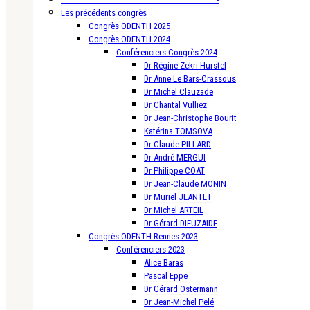
Les précédents congrès
Congrès ODENTH 2025
Congrès ODENTH 2024
Conférenciers Congrès 2024
Dr Régine Zekri-Hurstel
Dr Anne Le Bars-Crassous
Dr Michel Clauzade
Dr Chantal Vulliez
Dr Jean-Christophe Bourit
Katérina TOMSOVA
Dr Claude PILLARD
Dr André MERGUI
Dr Philippe COAT
Dr Jean-Claude MONIN
Dr Muriel JEANTET
Dr Michel ARTEIL
Dr Gérard DIEUZAIDE
Congrès ODENTH Rennes 2023
Conférenciers 2023
Alice Baras
Pascal Eppe
Dr Gérard Ostermann
Dr Jean-Michel Pelé