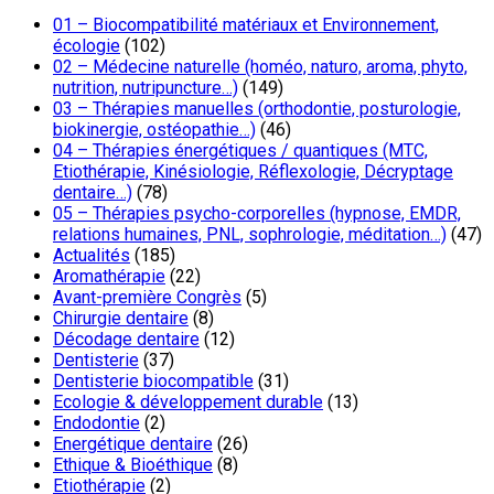
01 – Biocompatibilité matériaux et Environnement,
écologie
(102)
02 – Médecine naturelle (homéo, naturo, aroma, phyto,
nutrition, nutripuncture…)
(149)
03 – Thérapies manuelles (orthodontie, posturologie,
biokinergie, ostéopathie…)
(46)
04 – Thérapies énergétiques / quantiques (MTC,
Etiothérapie, Kinésiologie, Réflexologie, Décryptage
dentaire…)
(78)
05 – Thérapies psycho-corporelles (hypnose, EMDR,
relations humaines, PNL, sophrologie, méditation…)
(47)
Actualités
(185)
Aromathérapie
(22)
Avant-première Congrès
(5)
Chirurgie dentaire
(8)
Décodage dentaire
(12)
Dentisterie
(37)
Dentisterie biocompatible
(31)
Ecologie & développement durable
(13)
Endodontie
(2)
Energétique dentaire
(26)
Ethique & Bioéthique
(8)
Etiothérapie
(2)