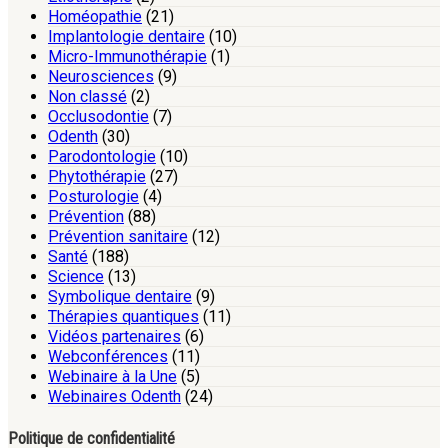
Homéopathie
(21)
Implantologie dentaire
(10)
Micro-Immunothérapie
(1)
Neurosciences
(9)
Non classé
(2)
Occlusodontie
(7)
Odenth
(30)
Parodontologie
(10)
Phytothérapie
(27)
Posturologie
(4)
Prévention
(88)
Prévention sanitaire
(12)
Santé
(188)
Science
(13)
Symbolique dentaire
(9)
Thérapies quantiques
(11)
Vidéos partenaires
(6)
Webconférences
(11)
Webinaire à la Une
(5)
Webinaires Odenth
(24)
Politique de confidentialité