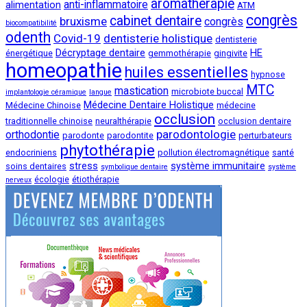
aromathérapie
anti-inflammatoire
alimentation
ATM
congrès
cabinet dentaire
bruxisme
congrès
biocompatibilité
odenth
Covid-19
dentisterie holistique
dentisterie
Décryptage dentaire
HE
énergétique
gemmothérapie
gingivite
homeopathie
huiles essentielles
hypnose
MTC
mastication
microbiote buccal
implantologie céramique
langue
Médecine Dentaire Holistique
Médecine Chinoise
médecine
occlusion
traditionnelle chinoise
neuralthérapie
occlusion dentaire
parodontologie
orthodontie
parodonte
parodontite
perturbateurs
phytothérapie
endocriniens
pollution électromagnétique
santé
stress
système immunitaire
soins dentaires
symbolique dentaire
système
écologie
étiothérapie
nerveux