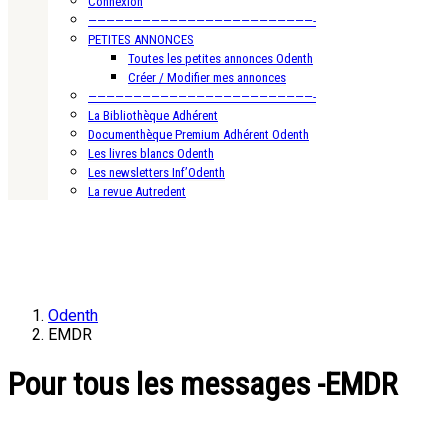
Connexion
—————————————————————————-
PETITES ANNONCES
Toutes les petites annonces Odenth
Créer / Modifier mes annonces
—————————————————————————-
La Bibliothèque Adhérent
Documenthèque Premium Adhérent Odenth
Les livres blancs Odenth
Les newsletters Inf’Odenth
La revue Autredent
Odenth
EMDR
Pour tous les messages -EMDR