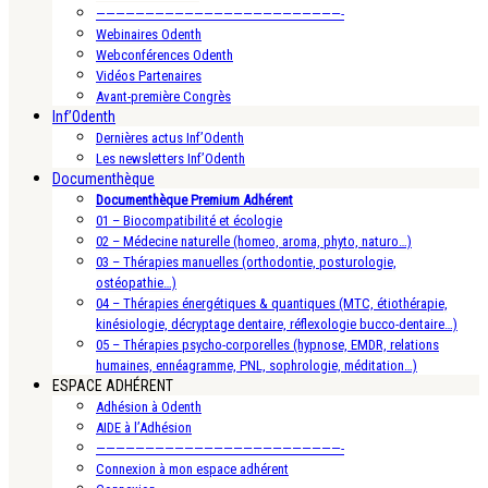
—————————————————————————-
Webinaires Odenth
Webconférences Odenth
Vidéos Partenaires
Avant-première Congrès
Inf’Odenth
Dernières actus Inf’Odenth
Les newsletters Inf’Odenth
Documenthèque
Documenthèque Premium Adhérent
01 – Biocompatibilité et écologie
02 – Médecine naturelle (homeo, aroma, phyto, naturo…)
03 – Thérapies manuelles (orthodontie, posturologie,
ostéopathie…)
04 – Thérapies énergétiques & quantiques (MTC, étiothérapie,
kinésiologie, décryptage dentaire, réflexologie bucco-dentaire…)
05 – Thérapies psycho-corporelles (hypnose, EMDR, relations
humaines, ennéagramme, PNL, sophrologie, méditation…)
ESPACE ADHÉRENT
Adhésion à Odenth
AIDE à l’Adhésion
—————————————————————————-
Connexion à mon espace adhérent