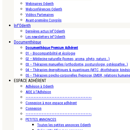
Webinaires Odenth
Webconférences Odenth
Vidéos Partenaires
Avant-première Congrès
Inf’Odenth
Dernières actus Inf’Odenth
Les newsletters Inf’Odenth
Documenthèque
Documenthèque Premium Adhérent
01 – Biocompatibilité et écologie
02 – Médecine naturelle (homeo, aroma, phyto, naturo…)
03 – Thérapies manuelles (orthodontie, posturologie, ostéopathie…)
04 – Thérapies énergétiques & quantiques (MTC, étiothérapie, kinésio
05 – Thérapies psycho-corporelles (hypnose, EMDR, relations humain
ESPACE ADHÉRENT
Adhésion à Odenth
AIDE à l’Adhésion
—————————————————————————-
Connexion à mon espace adhérent
Connexion
—————————————————————————-
PETITES ANNONCES
Toutes les petites annonces Odenth