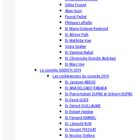
Gilles Fournil
Alain Huot
Pascal Paillet
Philippe Laffaille
Dr Marie-Solange Raymond
Dr Antony Pulli
Dr Mathilde Vian
Sonia Spelen
Dr Vanessa Nabal
Dr Christophe Girardin Andréani
Dr Marc Hay
Le congrès ODENTH 2019
Les conférenciers du congrès 2019
Dr Jacques ABEGG
Dr ANA DELGADO RABADA
Dr Pierre-Hubert DUPAS et Grégory DUPAS
Dr David GUEX
Dr Gérard GUILLAUME
Dr Robert Heckler
Dr Fernand KIMMEL
Dr. Léopold KUN
Dr Vincent PISSOAT
Dr Nicolas Stelling