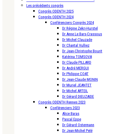
Les précédents congrès
Congrès ODENTH 2025
Congrès ODENTH 2024
Conférenciers Congrès 2024
Dr Régine Zekri-Hurstel
Dr Anne Le Bars-Crassous
Dr Michel Clauzade
Dr Chantal Vulliez
Dr Jean-Christophe Bourit
Katérina TOMSOVA
Dr Claude PILLARD
Dr André MERGUI
Dr Philippe COAT
Dr Jean-Claude MONIN
Dr Muriel JEANTET
Dr Michel ARTEIL
Dr Gérard DIEUZAIDE
Congrès ODENTH Rennes 2023
Conférenciers 2023
Alice Baras
Pascal Eppe
Dr Gérard Ostermann
Dr Jean-Michel Pelé