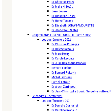
Dr Christine Perez
Dr Maha H. DAOU
Jean Jouzel
Dr Catherine Rossi,
Pr Hervé Tassery
Dr Elisabeth JOHAN-AMOURETTE
Dr Jean-Raoul Sintès
Congres ANPH’ODENTH ODENTH Biarritz 2022
Les conférenciers 2022
Dr Christine Romagna
Dr Hélène Renoux
Pr Marc Henry
Dr Carole Leconte
Dr Julie Demassue-Rannou
Bernard Lambert
Dr Bernard Poitevin
Michel Lidoreau
Patrick Latour
Dr Arash Zarrinpour
Dr Jean-Christophe Bourit, Serge Henrotte et 
Le congrès Odenth 2021
Les conférenciers 2021
Dr Danielle Dumonteil
Dr Caroline Reynaud