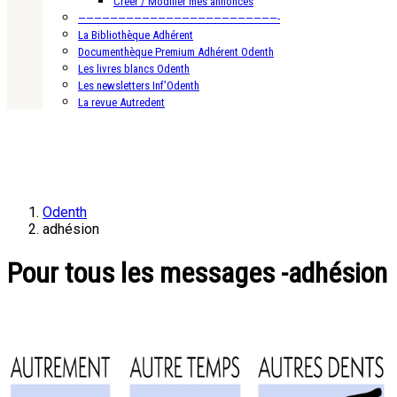
Créer / Modifier mes annonces
—————————————————————————-
La Bibliothèque Adhérent
Documenthèque Premium Adhérent Odenth
Les livres blancs Odenth
Les newsletters Inf’Odenth
La revue Autredent
Odenth
adhésion
Pour tous les messages -adhésion