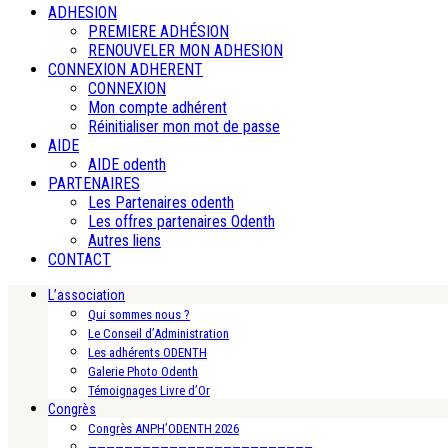
ADHESION
PREMIERE ADHÉSION
RENOUVELER MON ADHESION
CONNEXION ADHERENT
CONNEXION
Mon compte adhérent
Réinitialiser mon mot de passe
AIDE
AIDE odenth
PARTENAIRES
Les Partenaires odenth
Les offres partenaires Odenth
Autres liens
CONTACT
L’association
Qui sommes nous ?
Le Conseil d’Administration
Les adhérents ODENTH
Galerie Photo Odenth
Témoignages Livre d’Or
Congrès
Congrès ANPH’ODENTH 2026
—————————————————————————-