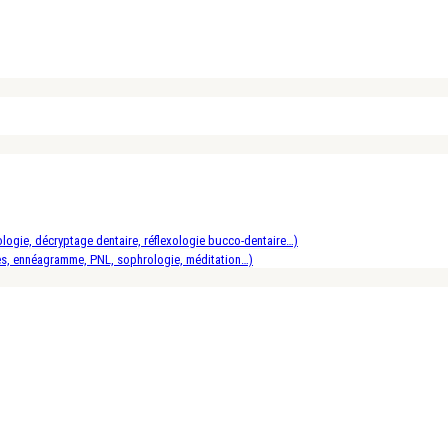
logie, décryptage dentaire, réflexologie bucco-dentaire…)
es, ennéagramme, PNL, sophrologie, méditation…)