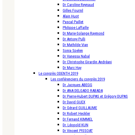
Dr Caroline Reynaud
Gilles Fournil
Alain Huot
Pascal Paillet
Philippe Laffaille
Dr Marie-Solange Raymond
Dr Antony Pulli
Dr Mathilde Vian
Sonia Spelen
Dr Vanessa Nabal
Dr Christophe Girardin Andréani
Dr Marc Hay
Le congrès ODENTH 2019
Les conférenciers du congrès 2019
Dr Jacques ABEGG
Dr ANA DELGADO RABADA
Dr Pierre-Hubert DUPAS et Grégory DUPAS
Dr David GUEX
Dr Gérard GUILLAUME
Dr Robert Heckler
Dr Fernand KIMMEL
Dr. Léopold KUN
Dr Vincent PISSOAT