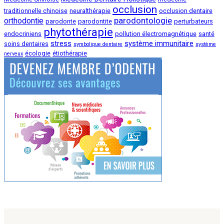
occlusion
traditionnelle chinoise
neuralthérapie
occlusion dentaire
parodontologie
orthodontie
parodonte
parodontite
perturbateurs
phytothérapie
endocriniens
pollution électromagnétique
santé
stress
système immunitaire
soins dentaires
symbolique dentaire
système
écologie
étiothérapie
nerveux