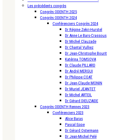
Les précédents congrès
Congrès ODENTH 2025
Congrès ODENTH 2024
Conférenciers Congrès 2024
Dr Régine Zekri-Hurstel
Dr Anne Le Bars-Crassous
Dr Michel Clauzade
Dr Chantal Vulliez
Dr Jean-Christophe Bourit
Katérina TOMSOVA
Dr Claude PILLARD
Dr André MERGUI
Dr Philippe COAT
Dr Jean-Claude MONIN
Dr Muriel JEANTET
Dr Michel ARTEIL
Dr Gérard DIEUZAIDE
Congrès ODENTH Rennes 2023
Conférenciers 2023
Alice Baras
Pascal Eppe
Dr Gérard Ostermann
Dr Jean-Michel Pelé