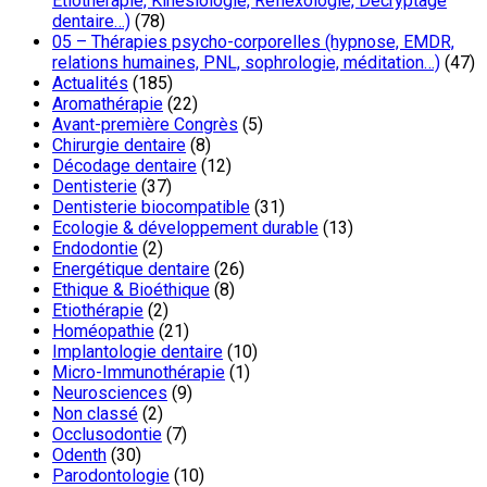
Etiothérapie, Kinésiologie, Réflexologie, Décryptage
dentaire…)
(78)
05 – Thérapies psycho-corporelles (hypnose, EMDR,
relations humaines, PNL, sophrologie, méditation…)
(47)
Actualités
(185)
Aromathérapie
(22)
Avant-première Congrès
(5)
Chirurgie dentaire
(8)
Décodage dentaire
(12)
Dentisterie
(37)
Dentisterie biocompatible
(31)
Ecologie & développement durable
(13)
Endodontie
(2)
Energétique dentaire
(26)
Ethique & Bioéthique
(8)
Etiothérapie
(2)
Homéopathie
(21)
Implantologie dentaire
(10)
Micro-Immunothérapie
(1)
Neurosciences
(9)
Non classé
(2)
Occlusodontie
(7)
Odenth
(30)
Parodontologie
(10)