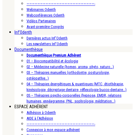
—————————————————————————-
Webinaires Odenth
Webconférences Odenth
Vidéos Partenaires
Avant-première Congrès
Inf’Odenth
Dernières actus Inf’Odenth
Les newsletters Inf’Odenth
Documenthèque
Documenthèque Premium Adhérent
01 – Biocompatibilité et écologie
02 – Médecine naturelle (homeo, aroma, phyto, naturo…)
03 – Thérapies manuelles (orthodontie, posturologie,
ostéopathie…)
04 – Thérapies énergétiques & quantiques (MTC, étiothérapie,
kinésiologie, décryptage dentaire, réflexologie bucco-dentaire…)
05 – Thérapies psycho-corporelles (hypnose, EMDR, relations
humaines, ennéagramme, PNL, sophrologie, méditation…)
ESPACE ADHÉRENT
Adhésion à Odenth
AIDE à l’Adhésion
—————————————————————————-
Connexion à mon espace adhérent