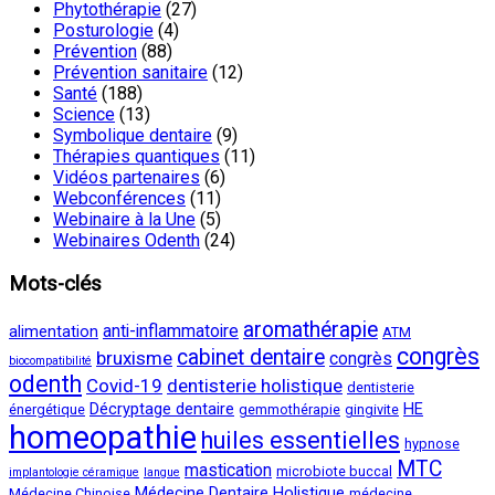
Phytothérapie
(27)
Posturologie
(4)
Prévention
(88)
Prévention sanitaire
(12)
Santé
(188)
Science
(13)
Symbolique dentaire
(9)
Thérapies quantiques
(11)
Vidéos partenaires
(6)
Webconférences
(11)
Webinaire à la Une
(5)
Webinaires Odenth
(24)
Mots-clés
aromathérapie
anti-inflammatoire
alimentation
ATM
congrès
cabinet dentaire
bruxisme
congrès
biocompatibilité
odenth
Covid-19
dentisterie holistique
dentisterie
Décryptage dentaire
HE
énergétique
gemmothérapie
gingivite
homeopathie
huiles essentielles
hypnose
MTC
mastication
microbiote buccal
implantologie céramique
langue
Médecine Dentaire Holistique
Médecine Chinoise
médecine