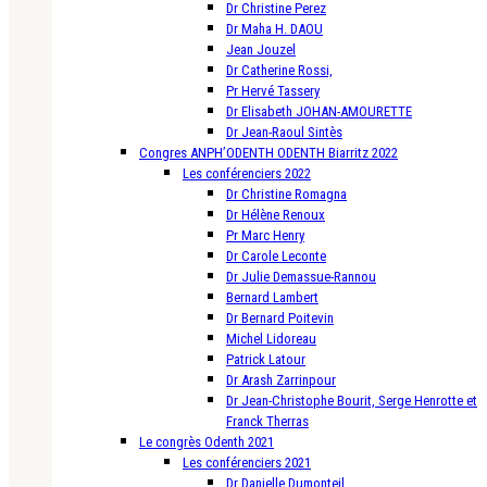
Dr Christine Perez
Dr Maha H. DAOU
Jean Jouzel
Dr Catherine Rossi,
Pr Hervé Tassery
Dr Elisabeth JOHAN-AMOURETTE
Dr Jean-Raoul Sintès
Congres ANPH’ODENTH ODENTH Biarritz 2022
Les conférenciers 2022
Dr Christine Romagna
Dr Hélène Renoux
Pr Marc Henry
Dr Carole Leconte
Dr Julie Demassue-Rannou
Bernard Lambert
Dr Bernard Poitevin
Michel Lidoreau
Patrick Latour
Dr Arash Zarrinpour
Dr Jean-Christophe Bourit, Serge Henrotte et
Franck Therras
Le congrès Odenth 2021
Les conférenciers 2021
Dr Danielle Dumonteil