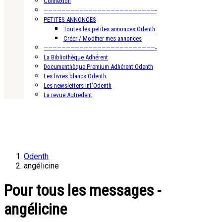
Connexion
—————————————————————————-
PETITES ANNONCES
Toutes les petites annonces Odenth
Créer / Modifier mes annonces
—————————————————————————-
La Bibliothèque Adhérent
Documenthèque Premium Adhérent Odenth
Les livres blancs Odenth
Les newsletters Inf’Odenth
La revue Autredent
Odenth
angélicine
Pour tous les messages -
angélicine