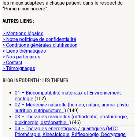
les mieux adaptées à chaque patient, dans le respect du
“Primum non nocere”.
AUTRES LIENS :
> Mentions légales
> Notre politique de confidentialité
> Conditions générales d’utilisation
> Liens thématiques
> Nos partenaires
> Contact
> Témoignages
BLOG INF’ODENTH : LES THEMES
01 – Biocompatibilité matériaux et Environnement,
écologie
(102)
02 – Médecine naturelle (homéo, naturo, aroma, phyto,
nutrition, nutripuncture…)
(149)
03 – Thérapies manuelles (orthodontie, posturologie,
biokinergie, ostéopathie…)
(46)
04 – Thérapies énergétiques / quantiques (MTC,
Etiothérapie, Kinésiologie, Réflexologie, Décryptage