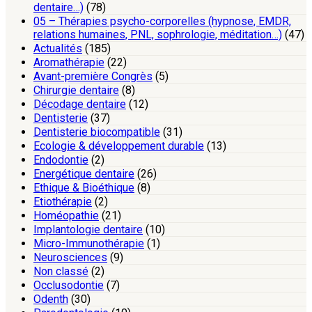
dentaire…)
(78)
05 – Thérapies psycho-corporelles (hypnose, EMDR,
relations humaines, PNL, sophrologie, méditation…)
(47)
Actualités
(185)
Aromathérapie
(22)
Avant-première Congrès
(5)
Chirurgie dentaire
(8)
Décodage dentaire
(12)
Dentisterie
(37)
Dentisterie biocompatible
(31)
Ecologie & développement durable
(13)
Endodontie
(2)
Energétique dentaire
(26)
Ethique & Bioéthique
(8)
Etiothérapie
(2)
Homéopathie
(21)
Implantologie dentaire
(10)
Micro-Immunothérapie
(1)
Neurosciences
(9)
Non classé
(2)
Occlusodontie
(7)
Odenth
(30)