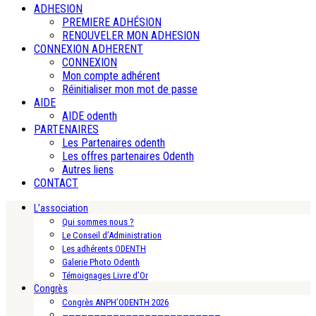
ADHESION
PREMIERE ADHÉSION
RENOUVELER MON ADHESION
CONNEXION ADHERENT
CONNEXION
Mon compte adhérent
Réinitialiser mon mot de passe
AIDE
AIDE odenth
PARTENAIRES
Les Partenaires odenth
Les offres partenaires Odenth
Autres liens
CONTACT
L’association
Qui sommes nous ?
Le Conseil d’Administration
Les adhérents ODENTH
Galerie Photo Odenth
Témoignages Livre d’Or
Congrès
Congrès ANPH’ODENTH 2026
—————————————————————————-