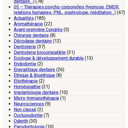
dentaire…)
(78)
05 – Thérapies psycho-corporelles (hypnose, EMDR,
relations humaines, PNL, sophrologie, méditation…)
(47)
Actualités
(185)
Aromathérapie
(22)
Avant-première Congrès
(5)
Chirurgie dentaire
(8)
Décodage dentaire
(12)
Dentisterie
(37)
Dentisterie biocompatible
(31)
Ecologie & développement durable
(13)
Endodontie
(2)
Energétique dentaire
(26)
Ethique & Bioéthique
(8)
Etiothérapie
(2)
Homéopathie
(21)
Implantologie dentaire
(10)
Micro-Immunothérapie
(1)
Neurosciences
(9)
Non classé
(2)
Occlusodontie
(7)
Odenth
(30)
Parodontologie
(10)