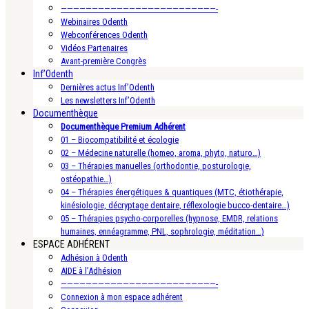
—————————————————————————-
Webinaires Odenth
Webconférences Odenth
Vidéos Partenaires
Avant-première Congrès
Inf’Odenth
Dernières actus Inf’Odenth
Les newsletters Inf’Odenth
Documenthèque
Documenthèque Premium Adhérent
01 – Biocompatibilité et écologie
02 – Médecine naturelle (homeo, aroma, phyto, naturo…)
03 – Thérapies manuelles (orthodontie, posturologie,
ostéopathie…)
04 – Thérapies énergétiques & quantiques (MTC, étiothérapie,
kinésiologie, décryptage dentaire, réflexologie bucco-dentaire…)
05 – Thérapies psycho-corporelles (hypnose, EMDR, relations
humaines, ennéagramme, PNL, sophrologie, méditation…)
ESPACE ADHÉRENT
Adhésion à Odenth
AIDE à l’Adhésion
—————————————————————————-
Connexion à mon espace adhérent