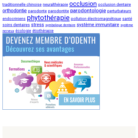
occlusion
traditionnelle chinoise
neuralthérapie
occlusion dentaire
parodontologie
orthodontie
parodonte
parodontite
perturbateurs
phytothérapie
endocriniens
pollution électromagnétique
santé
stress
système immunitaire
soins dentaires
symbolique dentaire
système
écologie
étiothérapie
nerveux