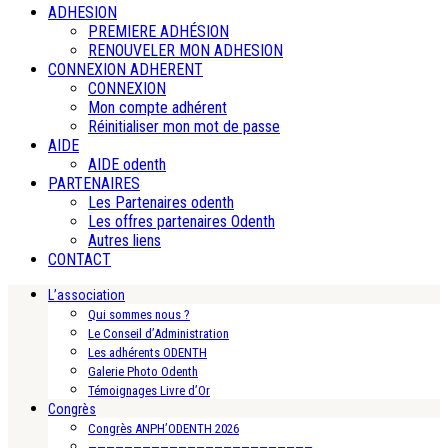
ADHESION
PREMIERE ADHÉSION
RENOUVELER MON ADHESION
CONNEXION ADHERENT
CONNEXION
Mon compte adhérent
Réinitialiser mon mot de passe
AIDE
AIDE odenth
PARTENAIRES
Les Partenaires odenth
Les offres partenaires Odenth
Autres liens
CONTACT
L’association
Qui sommes nous ?
Le Conseil d’Administration
Les adhérents ODENTH
Galerie Photo Odenth
Témoignages Livre d’Or
Congrès
Congrès ANPH’ODENTH 2026
—————————————————————————-