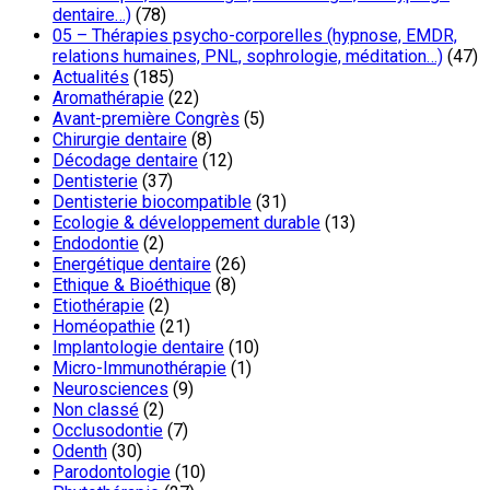
dentaire…)
(78)
05 – Thérapies psycho-corporelles (hypnose, EMDR,
relations humaines, PNL, sophrologie, méditation…)
(47)
Actualités
(185)
Aromathérapie
(22)
Avant-première Congrès
(5)
Chirurgie dentaire
(8)
Décodage dentaire
(12)
Dentisterie
(37)
Dentisterie biocompatible
(31)
Ecologie & développement durable
(13)
Endodontie
(2)
Energétique dentaire
(26)
Ethique & Bioéthique
(8)
Etiothérapie
(2)
Homéopathie
(21)
Implantologie dentaire
(10)
Micro-Immunothérapie
(1)
Neurosciences
(9)
Non classé
(2)
Occlusodontie
(7)
Odenth
(30)
Parodontologie
(10)