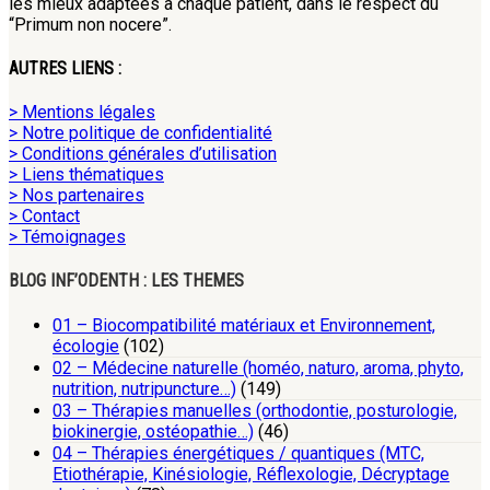
les mieux adaptées à chaque patient, dans le respect du
“Primum non nocere”.
AUTRES LIENS :
> Mentions légales
> Notre politique de confidentialité
> Conditions générales d’utilisation
> Liens thématiques
> Nos partenaires
> Contact
> Témoignages
BLOG INF’ODENTH : LES THEMES
01 – Biocompatibilité matériaux et Environnement,
écologie
(102)
02 – Médecine naturelle (homéo, naturo, aroma, phyto,
nutrition, nutripuncture…)
(149)
03 – Thérapies manuelles (orthodontie, posturologie,
biokinergie, ostéopathie…)
(46)
04 – Thérapies énergétiques / quantiques (MTC,
Etiothérapie, Kinésiologie, Réflexologie, Décryptage