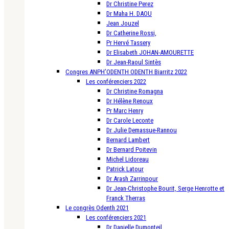
Dr Christine Perez
Dr Maha H. DAOU
Jean Jouzel
Dr Catherine Rossi,
Pr Hervé Tassery
Dr Elisabeth JOHAN-AMOURETTE
Dr Jean-Raoul Sintès
Congres ANPH’ODENTH ODENTH Biarritz 2022
Les conférenciers 2022
Dr Christine Romagna
Dr Hélène Renoux
Pr Marc Henry
Dr Carole Leconte
Dr Julie Demassue-Rannou
Bernard Lambert
Dr Bernard Poitevin
Michel Lidoreau
Patrick Latour
Dr Arash Zarrinpour
Dr Jean-Christophe Bourit, Serge Henrotte et
Franck Therras
Le congrès Odenth 2021
Les conférenciers 2021
Dr Danielle Dumonteil