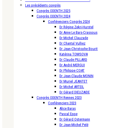
Les précédents congrès
Congrès ODENTH 2025
Congrès ODENTH 2024
Conférenciers Congrès 2024
Dr Régine Zekri-Hurstel
Dr Anne Le Bars-Crassous
Dr Michel Clauzade
Dr Chantal Vulliez
Dr Jean-Christophe Bourit
Katérina TOMSOVA
Dr Claude PILLARD
Dr André MERGUI
Dr Philippe COAT
Dr Jean-Claude MONIN
Dr Muriel JEANTET
Dr Michel ARTEIL
Dr Gérard DIEUZAIDE
Congrès ODENTH Rennes 2023
Conférenciers 2023
Alice Baras
Pascal Eppe
Dr Gérard Ostermann
Dr Jean-Michel Pelé