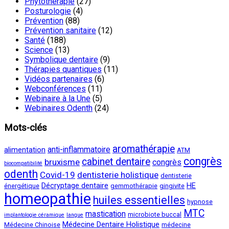
Phytothérapie
(27)
Posturologie
(4)
Prévention
(88)
Prévention sanitaire
(12)
Santé
(188)
Science
(13)
Symbolique dentaire
(9)
Thérapies quantiques
(11)
Vidéos partenaires
(6)
Webconférences
(11)
Webinaire à la Une
(5)
Webinaires Odenth
(24)
Mots-clés
aromathérapie
anti-inflammatoire
alimentation
ATM
congrès
cabinet dentaire
bruxisme
congrès
biocompatibilité
odenth
Covid-19
dentisterie holistique
dentisterie
Décryptage dentaire
HE
énergétique
gemmothérapie
gingivite
homeopathie
huiles essentielles
hypnose
MTC
mastication
microbiote buccal
implantologie céramique
langue
Médecine Dentaire Holistique
Médecine Chinoise
médecine