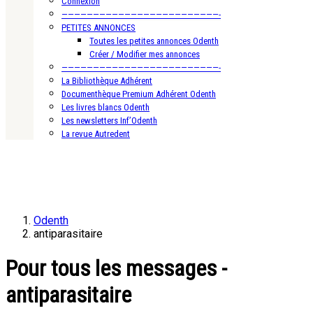
Connexion
—————————————————————————-
PETITES ANNONCES
Toutes les petites annonces Odenth
Créer / Modifier mes annonces
—————————————————————————-
La Bibliothèque Adhérent
Documenthèque Premium Adhérent Odenth
Les livres blancs Odenth
Les newsletters Inf’Odenth
La revue Autredent
Odenth
antiparasitaire
Pour tous les messages -
antiparasitaire