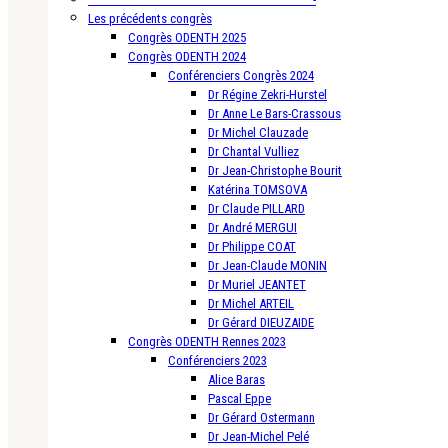
Les précédents congrès
Congrès ODENTH 2025
Congrès ODENTH 2024
Conférenciers Congrès 2024
Dr Régine Zekri-Hurstel
Dr Anne Le Bars-Crassous
Dr Michel Clauzade
Dr Chantal Vulliez
Dr Jean-Christophe Bourit
Katérina TOMSOVA
Dr Claude PILLARD
Dr André MERGUI
Dr Philippe COAT
Dr Jean-Claude MONIN
Dr Muriel JEANTET
Dr Michel ARTEIL
Dr Gérard DIEUZAIDE
Congrès ODENTH Rennes 2023
Conférenciers 2023
Alice Baras
Pascal Eppe
Dr Gérard Ostermann
Dr Jean-Michel Pelé