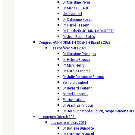
Dr Christine Perez
Dr Maha H. DAOU
Jean Jouzel
Dr Catherine Rossi,
Pr Hervé Tassery
Dr Elisabeth JOHAN-AMOURETTE
Dr Jean-Raoul Sintès
Congres ANPH’ODENTH ODENTH Biarritz 2022
Les conférenciers 2022
Dr Christine Romagna
Dr Hélène Renoux
Pr Marc Henry
Dr Carole Leconte
Dr Julie Demassue-Rannou
Bernard Lambert
Dr Bernard Poitevin
Michel Lidoreau
Patrick Latour
Dr Arash Zarrinpour
Dr Jean-Christophe Bourit, Serge Henrotte et 
Le congrès Odenth 2021
Les conférenciers 2021
Dr Danielle Dumonteil
Dr Caroline Reynaud