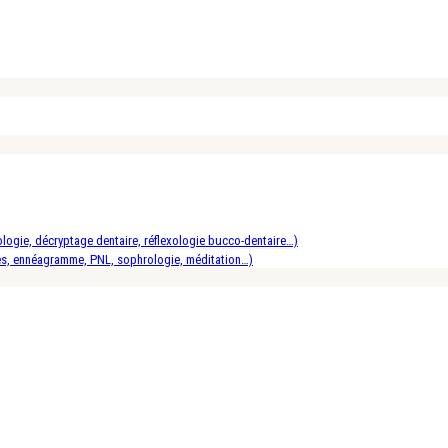
logie, décryptage dentaire, réflexologie bucco-dentaire…)
es, ennéagramme, PNL, sophrologie, méditation…)