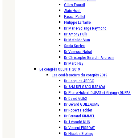
Gilles Fournil
Alain Huot
Pascal Paillet
Philippe Laffaille
Dr Marie-Solange Raymond
Dr Antony Pulli
Dr Mathilde Vian
Sonia Spelen
Dr Vanessa Nabal
Dr Christophe Girardin Andréani
Dr Marc Hay
Le congrès ODENTH 2019
Les conférenciers du congrès 2019
Dr Jacques ABEGG
Dr ANA DELGADO RABADA
Dr Pierre-Hubert DUPAS et Grégory DUPAS
Dr David GUEX
Dr Gérard GUILLAUME
Dr Robert Heckler
Dr Fernand KIMMEL
Dr. Léopold KUN
Dr Vincent PISSOAT
Dr Nicolas Stelling