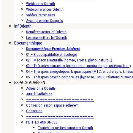
Webinaires Odenth
Webconférences Odenth
Vidéos Partenaires
Avant-première Congrès
Inf’Odenth
Dernières actus Inf’Odenth
Les newsletters Inf’Odenth
Documenthèque
Documenthèque Premium Adhérent
01 – Biocompatibilité et écologie
02 – Médecine naturelle (homeo, aroma, phyto, naturo…)
03 – Thérapies manuelles (orthodontie, posturologie, ostéopathie…)
04 – Thérapies énergétiques & quantiques (MTC, étiothérapie, kinésio
05 – Thérapies psycho-corporelles (hypnose, EMDR, relations humain
ESPACE ADHÉRENT
Adhésion à Odenth
AIDE à l’Adhésion
—————————————————————————-
Connexion à mon espace adhérent
Connexion
—————————————————————————-
PETITES ANNONCES
Toutes les petites annonces Odenth