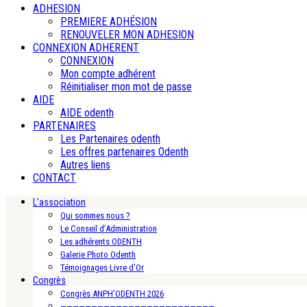
ADHESION
PREMIERE ADHÉSION
RENOUVELER MON ADHESION
CONNEXION ADHERENT
CONNEXION
Mon compte adhérent
Réinitialiser mon mot de passe
AIDE
AIDE odenth
PARTENAIRES
Les Partenaires odenth
Les offres partenaires Odenth
Autres liens
CONTACT
L’association
Qui sommes nous ?
Le Conseil d’Administration
Les adhérents ODENTH
Galerie Photo Odenth
Témoignages Livre d’Or
Congrès
Congrès ANPH’ODENTH 2026
—————————————————————————-