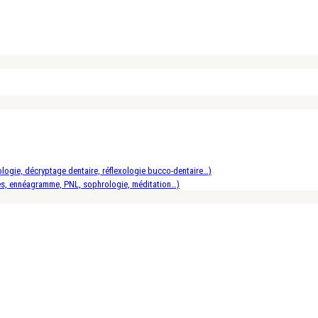
logie, décryptage dentaire, réflexologie bucco-dentaire…)
es, ennéagramme, PNL, sophrologie, méditation…)