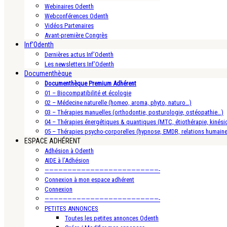
Webinaires Odenth
Webconférences Odenth
Vidéos Partenaires
Avant-première Congrès
Inf’Odenth
Dernières actus Inf’Odenth
Les newsletters Inf’Odenth
Documenthèque
Documenthèque Premium Adhérent
01 – Biocompatibilité et écologie
02 – Médecine naturelle (homeo, aroma, phyto, naturo…)
03 – Thérapies manuelles (orthodontie, posturologie, ostéopathie…)
04 – Thérapies énergétiques & quantiques (MTC, étiothérapie, kinésio
05 – Thérapies psycho-corporelles (hypnose, EMDR, relations humain
ESPACE ADHÉRENT
Adhésion à Odenth
AIDE à l’Adhésion
—————————————————————————-
Connexion à mon espace adhérent
Connexion
—————————————————————————-
PETITES ANNONCES
Toutes les petites annonces Odenth