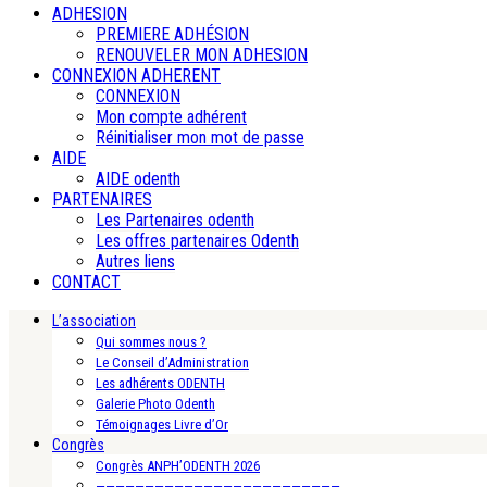
ADHESION
PREMIERE ADHÉSION
RENOUVELER MON ADHESION
CONNEXION ADHERENT
CONNEXION
Mon compte adhérent
Réinitialiser mon mot de passe
AIDE
AIDE odenth
PARTENAIRES
Les Partenaires odenth
Les offres partenaires Odenth
Autres liens
CONTACT
L’association
Qui sommes nous ?
Le Conseil d’Administration
Les adhérents ODENTH
Galerie Photo Odenth
Témoignages Livre d’Or
Congrès
Congrès ANPH’ODENTH 2026
—————————————————————————-