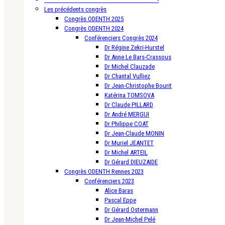
Les précédents congrès
Congrès ODENTH 2025
Congrès ODENTH 2024
Conférenciers Congrès 2024
Dr Régine Zekri-Hurstel
Dr Anne Le Bars-Crassous
Dr Michel Clauzade
Dr Chantal Vulliez
Dr Jean-Christophe Bourit
Katérina TOMSOVA
Dr Claude PILLARD
Dr André MERGUI
Dr Philippe COAT
Dr Jean-Claude MONIN
Dr Muriel JEANTET
Dr Michel ARTEIL
Dr Gérard DIEUZAIDE
Congrès ODENTH Rennes 2023
Conférenciers 2023
Alice Baras
Pascal Eppe
Dr Gérard Ostermann
Dr Jean-Michel Pelé