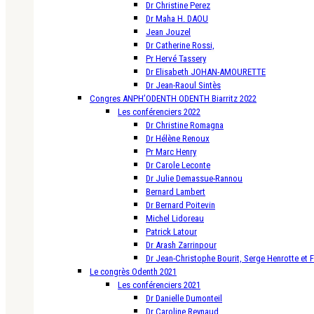
Dr Christine Perez
Dr Maha H. DAOU
Jean Jouzel
Dr Catherine Rossi,
Pr Hervé Tassery
Dr Elisabeth JOHAN-AMOURETTE
Dr Jean-Raoul Sintès
Congres ANPH’ODENTH ODENTH Biarritz 2022
Les conférenciers 2022
Dr Christine Romagna
Dr Hélène Renoux
Pr Marc Henry
Dr Carole Leconte
Dr Julie Demassue-Rannou
Bernard Lambert
Dr Bernard Poitevin
Michel Lidoreau
Patrick Latour
Dr Arash Zarrinpour
Dr Jean-Christophe Bourit, Serge Henrotte et 
Le congrès Odenth 2021
Les conférenciers 2021
Dr Danielle Dumonteil
Dr Caroline Reynaud