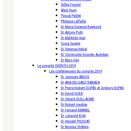
Gilles Fournil
Alain Huot
Pascal Paillet
Philippe Laffaille
Dr Marie-Solange Raymond
Dr Antony Pulli
Dr Mathilde Vian
Sonia Spelen
Dr Vanessa Nabal
Dr Christophe Girardin Andréani
Dr Marc Hay
Le congrès ODENTH 2019
Les conférenciers du congrès 2019
Dr Jacques ABEGG
Dr ANA DELGADO RABADA
Dr Pierre-Hubert DUPAS et Grégory DUPAS
Dr David GUEX
Dr Gérard GUILLAUME
Dr Robert Heckler
Dr Fernand KIMMEL
Dr. Léopold KUN
Dr Vincent PISSOAT
Dr Nicolas Stelling