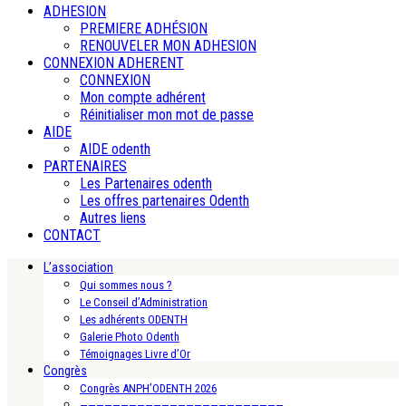
ADHESION
PREMIERE ADHÉSION
RENOUVELER MON ADHESION
CONNEXION ADHERENT
CONNEXION
Mon compte adhérent
Réinitialiser mon mot de passe
AIDE
AIDE odenth
PARTENAIRES
Les Partenaires odenth
Les offres partenaires Odenth
Autres liens
CONTACT
L’association
Qui sommes nous ?
Le Conseil d’Administration
Les adhérents ODENTH
Galerie Photo Odenth
Témoignages Livre d’Or
Congrès
Congrès ANPH’ODENTH 2026
—————————————————————————-