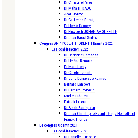
Dr Christine Perez
Dr Maha H. DAOU
Jean Jouzel
Dr Catherine Rossi,
Pr Hervé Tassery
Dr Elisabeth JOHAN-AMOURETTE
Dr Jean-Raoul Sintès
Congres ANPH’ODENTH ODENTH Biarritz 2022
Les conférenciers 2022
Dr Christine Romagna
Dr Hélène Renoux
Pr Marc Henry
Dr Carole Leconte
Dr Julie Demassue-Rannou
Bernard Lambert
Dr Bernard Poitevin
Michel Lidoreau
Patrick Latour
Dr Arash Zarrinpour
Dr Jean-Christophe Bourit, Serge Henrotte et
Franck Therras
Le congrès Odenth 2021
Les conférenciers 2021
Dr Danielle Dumonteil