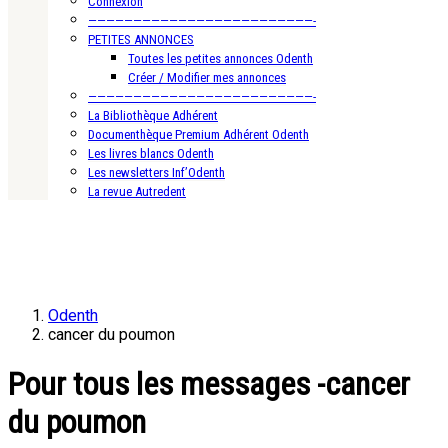
Connexion
—————————————————————————-
PETITES ANNONCES
Toutes les petites annonces Odenth
Créer / Modifier mes annonces
—————————————————————————-
La Bibliothèque Adhérent
Documenthèque Premium Adhérent Odenth
Les livres blancs Odenth
Les newsletters Inf’Odenth
La revue Autredent
Odenth
cancer du poumon
Pour tous les messages -cancer
du poumon