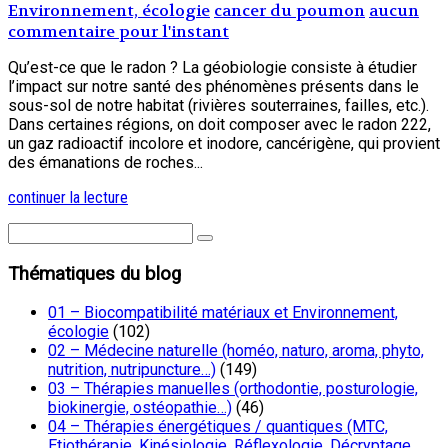
Environnement, écologie
cancer du poumon
aucun
commentaire pour l'instant
Qu’est-ce que le radon ? La géobiologie consiste à étudier
l’impact sur notre santé des phénomènes présents dans le
sous-sol de notre habitat (rivières souterraines, failles, etc.).
Dans certaines régions, on doit composer avec le radon 222,
un gaz radioactif incolore et inodore, cancérigène, qui provient
des émanations de roches...
continuer la lecture
Thématiques du blog
01 – Biocompatibilité matériaux et Environnement,
écologie
(102)
02 – Médecine naturelle (homéo, naturo, aroma, phyto,
nutrition, nutripuncture…)
(149)
03 – Thérapies manuelles (orthodontie, posturologie,
biokinergie, ostéopathie…)
(46)
04 – Thérapies énergétiques / quantiques (MTC,
Etiothérapie, Kinésiologie, Réflexologie, Décryptage