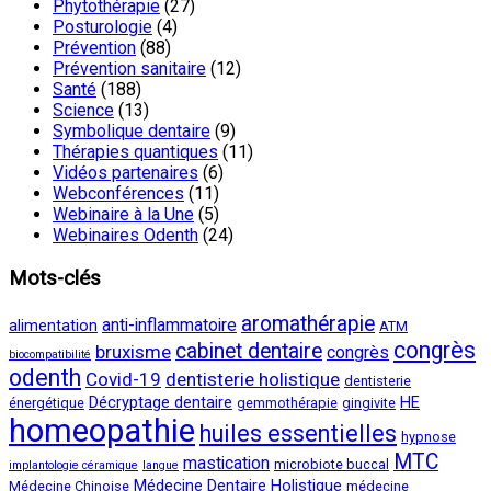
Phytothérapie
(27)
Posturologie
(4)
Prévention
(88)
Prévention sanitaire
(12)
Santé
(188)
Science
(13)
Symbolique dentaire
(9)
Thérapies quantiques
(11)
Vidéos partenaires
(6)
Webconférences
(11)
Webinaire à la Une
(5)
Webinaires Odenth
(24)
Mots-clés
aromathérapie
anti-inflammatoire
alimentation
ATM
congrès
cabinet dentaire
bruxisme
congrès
biocompatibilité
odenth
Covid-19
dentisterie holistique
dentisterie
Décryptage dentaire
HE
énergétique
gemmothérapie
gingivite
homeopathie
huiles essentielles
hypnose
MTC
mastication
microbiote buccal
implantologie céramique
langue
Médecine Dentaire Holistique
Médecine Chinoise
médecine