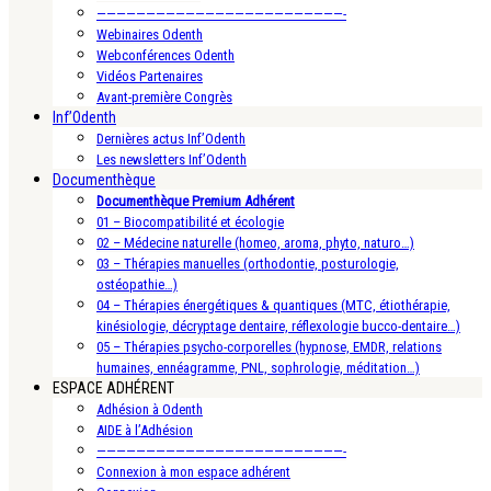
—————————————————————————-
Webinaires Odenth
Webconférences Odenth
Vidéos Partenaires
Avant-première Congrès
Inf’Odenth
Dernières actus Inf’Odenth
Les newsletters Inf’Odenth
Documenthèque
Documenthèque Premium Adhérent
01 – Biocompatibilité et écologie
02 – Médecine naturelle (homeo, aroma, phyto, naturo…)
03 – Thérapies manuelles (orthodontie, posturologie,
ostéopathie…)
04 – Thérapies énergétiques & quantiques (MTC, étiothérapie,
kinésiologie, décryptage dentaire, réflexologie bucco-dentaire…)
05 – Thérapies psycho-corporelles (hypnose, EMDR, relations
humaines, ennéagramme, PNL, sophrologie, méditation…)
ESPACE ADHÉRENT
Adhésion à Odenth
AIDE à l’Adhésion
—————————————————————————-
Connexion à mon espace adhérent