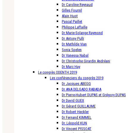
Dr Caroline Reynaud
Gilles Fournil
Alain Huot
Pascal Paillet
Philippe Laffaille
Dr Marie-Solange Raymond
Dr Antony Pulli
Dr Mathilde Vian
Sonia Spelen
Dr Vanessa Nabal
Dr Christophe Girardin Andréani
Dr Marc Hay
Le congrès ODENTH 2019
Les conférenciers du congrès 2019
Dr Jacques ABEGG
Dr ANA DELGADO RABADA
Dr Pierre-Hubert DUPAS et Grégory DUPAS
Dr David GUEX
Dr Gérard GUILLAUME
Dr Robert Heckler
Dr Fernand KIMMEL
Dr. Léopold KUN
Dr Vincent PISSOAT