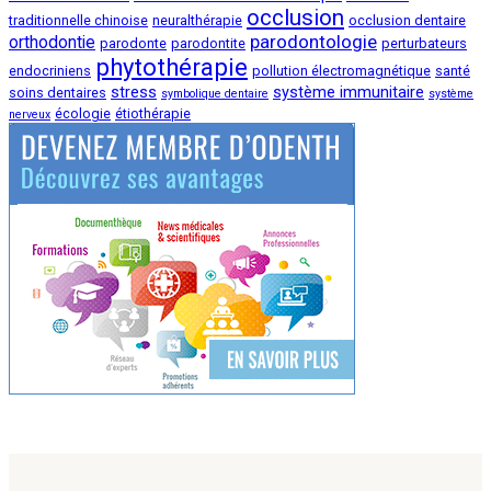
occlusion
traditionnelle chinoise
neuralthérapie
occlusion dentaire
parodontologie
orthodontie
parodonte
parodontite
perturbateurs
phytothérapie
endocriniens
pollution électromagnétique
santé
stress
système immunitaire
soins dentaires
symbolique dentaire
système
écologie
étiothérapie
nerveux