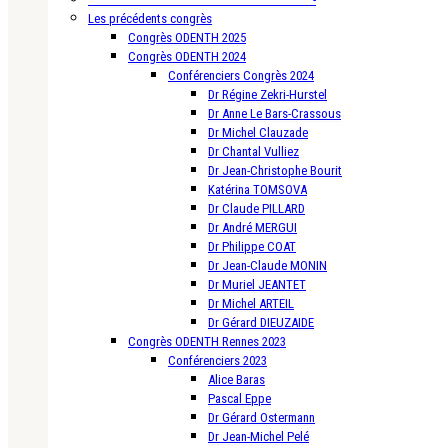
Les précédents congrès
Congrès ODENTH 2025
Congrès ODENTH 2024
Conférenciers Congrès 2024
Dr Régine Zekri-Hurstel
Dr Anne Le Bars-Crassous
Dr Michel Clauzade
Dr Chantal Vulliez
Dr Jean-Christophe Bourit
Katérina TOMSOVA
Dr Claude PILLARD
Dr André MERGUI
Dr Philippe COAT
Dr Jean-Claude MONIN
Dr Muriel JEANTET
Dr Michel ARTEIL
Dr Gérard DIEUZAIDE
Congrès ODENTH Rennes 2023
Conférenciers 2023
Alice Baras
Pascal Eppe
Dr Gérard Ostermann
Dr Jean-Michel Pelé