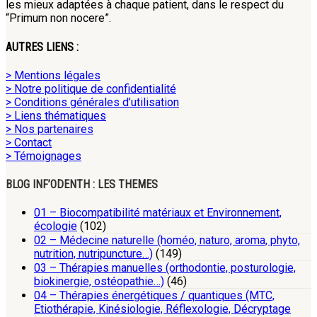
les mieux adaptées à chaque patient, dans le respect du
“Primum non nocere”.
AUTRES LIENS :
> Mentions légales
> Notre politique de confidentialité
> Conditions générales d’utilisation
> Liens thématiques
> Nos partenaires
> Contact
> Témoignages
BLOG INF’ODENTH : LES THEMES
01 – Biocompatibilité matériaux et Environnement,
écologie
(102)
02 – Médecine naturelle (homéo, naturo, aroma, phyto,
nutrition, nutripuncture…)
(149)
03 – Thérapies manuelles (orthodontie, posturologie,
biokinergie, ostéopathie…)
(46)
04 – Thérapies énergétiques / quantiques (MTC,
Etiothérapie, Kinésiologie, Réflexologie, Décryptage