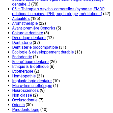
dentaire…)
(78)
05 – Thérapies psycho-corporelles (hypnose, EMDR,
relations humaines, PNL, sophrologie, méditation…)
(47)
Actualités
(185)
Aromathérapie
(22)
Avant-première Congrès
(5)
Chirurgie dentaire
(8)
Décodage dentaire
(12)
Dentisterie
(37)
Dentisterie biocompatible
(31)
Ecologie & développement durable
(13)
Endodontie
(2)
Energétique dentaire
(26)
Ethique & Bioéthique
(8)
Etiothérapie
(2)
Homéopathie
(21)
Implantologie dentaire
(10)
Micro-Immunothérapie
(1)
Neurosciences
(9)
Non classé
(2)
Occlusodontie
(7)
Odenth
(30)
Parodontologie
(10)