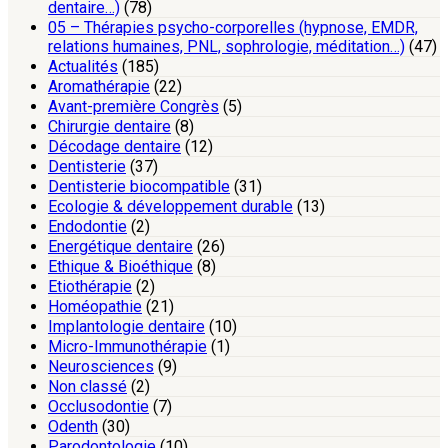
dentaire…)
(78)
05 – Thérapies psycho-corporelles (hypnose, EMDR,
relations humaines, PNL, sophrologie, méditation…)
(47)
Actualités
(185)
Aromathérapie
(22)
Avant-première Congrès
(5)
Chirurgie dentaire
(8)
Décodage dentaire
(12)
Dentisterie
(37)
Dentisterie biocompatible
(31)
Ecologie & développement durable
(13)
Endodontie
(2)
Energétique dentaire
(26)
Ethique & Bioéthique
(8)
Etiothérapie
(2)
Homéopathie
(21)
Implantologie dentaire
(10)
Micro-Immunothérapie
(1)
Neurosciences
(9)
Non classé
(2)
Occlusodontie
(7)
Odenth
(30)
Parodontologie
(10)