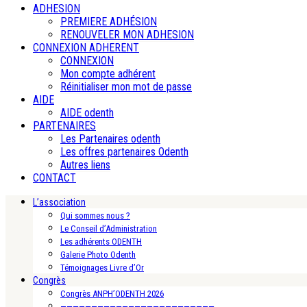
ADHESION
PREMIERE ADHÉSION
RENOUVELER MON ADHESION
CONNEXION ADHERENT
CONNEXION
Mon compte adhérent
Réinitialiser mon mot de passe
AIDE
AIDE odenth
PARTENAIRES
Les Partenaires odenth
Les offres partenaires Odenth
Autres liens
CONTACT
L’association
Qui sommes nous ?
Le Conseil d’Administration
Les adhérents ODENTH
Galerie Photo Odenth
Témoignages Livre d’Or
Congrès
Congrès ANPH’ODENTH 2026
—————————————————————————-