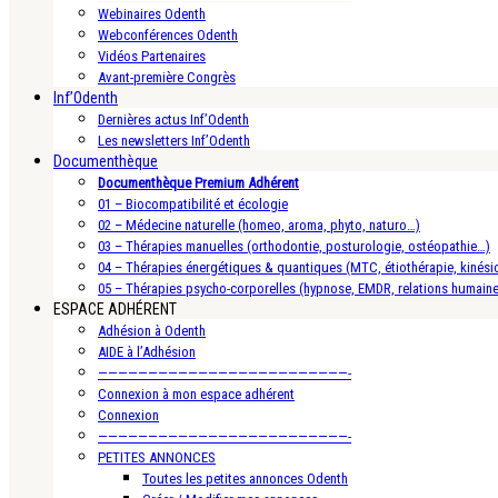
Webinaires Odenth
Webconférences Odenth
Vidéos Partenaires
Avant-première Congrès
Inf’Odenth
Dernières actus Inf’Odenth
Les newsletters Inf’Odenth
Documenthèque
Documenthèque Premium Adhérent
01 – Biocompatibilité et écologie
02 – Médecine naturelle (homeo, aroma, phyto, naturo…)
03 – Thérapies manuelles (orthodontie, posturologie, ostéopathie…)
04 – Thérapies énergétiques & quantiques (MTC, étiothérapie, kinésio
05 – Thérapies psycho-corporelles (hypnose, EMDR, relations humain
ESPACE ADHÉRENT
Adhésion à Odenth
AIDE à l’Adhésion
—————————————————————————-
Connexion à mon espace adhérent
Connexion
—————————————————————————-
PETITES ANNONCES
Toutes les petites annonces Odenth