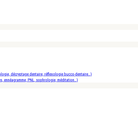
logie, décryptage dentaire, réflexologie bucco-dentaire…)
es, ennéagramme, PNL, sophrologie, méditation…)