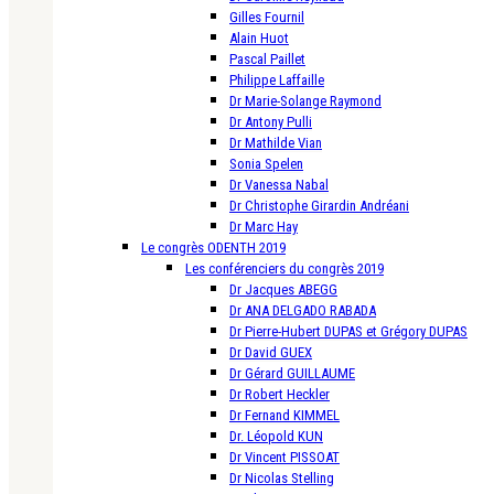
Gilles Fournil
Alain Huot
Pascal Paillet
Philippe Laffaille
Dr Marie-Solange Raymond
Dr Antony Pulli
Dr Mathilde Vian
Sonia Spelen
Dr Vanessa Nabal
Dr Christophe Girardin Andréani
Dr Marc Hay
Le congrès ODENTH 2019
Les conférenciers du congrès 2019
Dr Jacques ABEGG
Dr ANA DELGADO RABADA
Dr Pierre-Hubert DUPAS et Grégory DUPAS
Dr David GUEX
Dr Gérard GUILLAUME
Dr Robert Heckler
Dr Fernand KIMMEL
Dr. Léopold KUN
Dr Vincent PISSOAT
Dr Nicolas Stelling