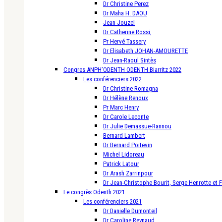
Dr Christine Perez
Dr Maha H. DAOU
Jean Jouzel
Dr Catherine Rossi,
Pr Hervé Tassery
Dr Elisabeth JOHAN-AMOURETTE
Dr Jean-Raoul Sintès
Congres ANPH’ODENTH ODENTH Biarritz 2022
Les conférenciers 2022
Dr Christine Romagna
Dr Hélène Renoux
Pr Marc Henry
Dr Carole Leconte
Dr Julie Demassue-Rannou
Bernard Lambert
Dr Bernard Poitevin
Michel Lidoreau
Patrick Latour
Dr Arash Zarrinpour
Dr Jean-Christophe Bourit, Serge Henrotte et 
Le congrès Odenth 2021
Les conférenciers 2021
Dr Danielle Dumonteil
Dr Caroline Reynaud