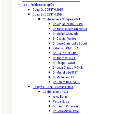
Les précédents congrès
Congrès ODENTH 2025
Congrès ODENTH 2024
Conférenciers Congrès 2024
Dr Régine Zekri-Hurstel
Dr Anne Le Bars-Crassous
Dr Michel Clauzade
Dr Chantal Vulliez
Dr Jean-Christophe Bourit
Katérina TOMSOVA
Dr Claude PILLARD
Dr André MERGUI
Dr Philippe COAT
Dr Jean-Claude MONIN
Dr Muriel JEANTET
Dr Michel ARTEIL
Dr Gérard DIEUZAIDE
Congrès ODENTH Rennes 2023
Conférenciers 2023
Alice Baras
Pascal Eppe
Dr Gérard Ostermann
Dr Jean-Michel Pelé