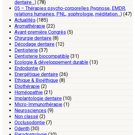
dentaire…)
(78)
05 – Thérapies psycho-corporelles (hypnose, EMDR,
relations humaines, PNL, sophrologie, méditation…)
(47)
Actualités
(185)
Aromathérapie
(22)
Avant-première Congrès
(5)
Chirurgie dentaire
(8)
Décodage dentaire
(12)
Dentisterie
(37)
Dentisterie biocompatible
(31)
Ecologie & développement durable
(13)
Endodontie
(2)
Energétique dentaire
(26)
Ethique & Bioéthique
(8)
Etiothérapie
(2)
Homéopathie
(21)
Implantologie dentaire
(10)
Micro-Immunothérapie
(1)
Neurosciences
(9)
Non classé
(2)
Occlusodontie
(7)
Odenth
(30)
Parodontologie
(10)