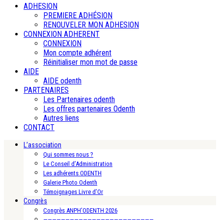
ADHESION
PREMIERE ADHÉSION
RENOUVELER MON ADHESION
CONNEXION ADHERENT
CONNEXION
Mon compte adhérent
Réinitialiser mon mot de passe
AIDE
AIDE odenth
PARTENAIRES
Les Partenaires odenth
Les offres partenaires Odenth
Autres liens
CONTACT
L’association
Qui sommes nous ?
Le Conseil d’Administration
Les adhérents ODENTH
Galerie Photo Odenth
Témoignages Livre d’Or
Congrès
Congrès ANPH’ODENTH 2026
—————————————————————————-