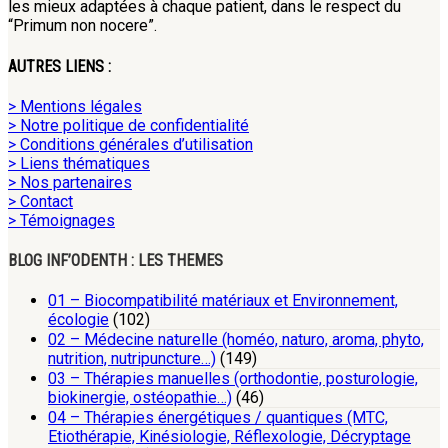
les mieux adaptées à chaque patient, dans le respect du
“Primum non nocere”.
AUTRES LIENS :
> Mentions légales
> Notre politique de confidentialité
> Conditions générales d’utilisation
> Liens thématiques
> Nos partenaires
> Contact
> Témoignages
BLOG INF’ODENTH : LES THEMES
01 – Biocompatibilité matériaux et Environnement,
écologie
(102)
02 – Médecine naturelle (homéo, naturo, aroma, phyto,
nutrition, nutripuncture…)
(149)
03 – Thérapies manuelles (orthodontie, posturologie,
biokinergie, ostéopathie…)
(46)
04 – Thérapies énergétiques / quantiques (MTC,
Etiothérapie, Kinésiologie, Réflexologie, Décryptage