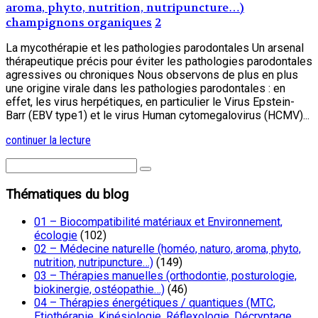
aroma, phyto, nutrition, nutripuncture…)
champignons organiques
2
La mycothérapie et les pathologies parodontales Un arsenal
thérapeutique précis pour éviter les pathologies parodontales
agressives ou chroniques Nous observons de plus en plus
une origine virale dans les pathologies parodontales : en
effet, les virus herpétiques, en particulier le Virus Epstein-
Barr (EBV type1) et le virus Human cytomegalovirus (HCMV)...
continuer la lecture
Thématiques du blog
01 – Biocompatibilité matériaux et Environnement,
écologie
(102)
02 – Médecine naturelle (homéo, naturo, aroma, phyto,
nutrition, nutripuncture…)
(149)
03 – Thérapies manuelles (orthodontie, posturologie,
biokinergie, ostéopathie…)
(46)
04 – Thérapies énergétiques / quantiques (MTC,
Etiothérapie, Kinésiologie, Réflexologie, Décryptage