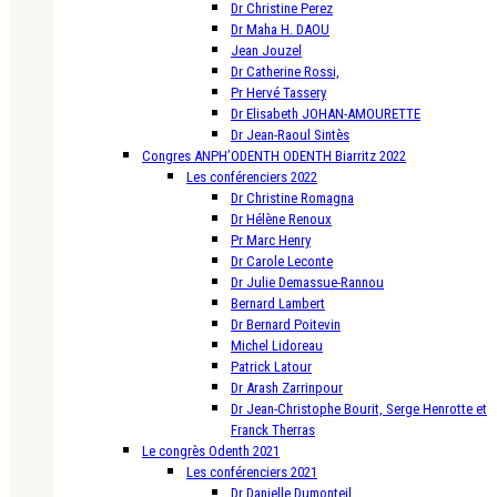
Dr Christine Perez
Dr Maha H. DAOU
Jean Jouzel
Dr Catherine Rossi,
Pr Hervé Tassery
Dr Elisabeth JOHAN-AMOURETTE
Dr Jean-Raoul Sintès
Congres ANPH’ODENTH ODENTH Biarritz 2022
Les conférenciers 2022
Dr Christine Romagna
Dr Hélène Renoux
Pr Marc Henry
Dr Carole Leconte
Dr Julie Demassue-Rannou
Bernard Lambert
Dr Bernard Poitevin
Michel Lidoreau
Patrick Latour
Dr Arash Zarrinpour
Dr Jean-Christophe Bourit, Serge Henrotte et
Franck Therras
Le congrès Odenth 2021
Les conférenciers 2021
Dr Danielle Dumonteil