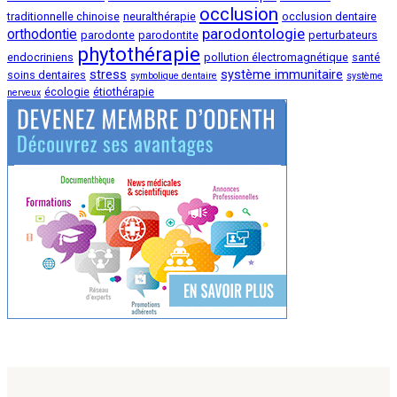
occlusion
traditionnelle chinoise
neuralthérapie
occlusion dentaire
parodontologie
orthodontie
parodonte
parodontite
perturbateurs
phytothérapie
endocriniens
pollution électromagnétique
santé
stress
système immunitaire
soins dentaires
symbolique dentaire
système
écologie
étiothérapie
nerveux