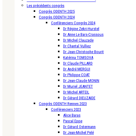
Les précédents congrès
Congrès ODENTH 2025
Congrès ODENTH 2024
Conférenciers Congrès 2024
Dr Régine Zekri-Hurstel
Dr Anne Le Bars-Crassous
Dr Michel Clauzade
Dr Chantal Vulliez
Dr Jean-Christophe Bourit
Katérina TOMSOVA
Dr Claude PILLARD
Dr André MERGUI
Dr Philippe COAT
Dr Jean-Claude MONIN
Dr Muriel JEANTET
Dr Michel ARTEIL
Dr Gérard DIEUZAIDE
Congrès ODENTH Rennes 2023
Conférenciers 2023
Alice Baras
Pascal Eppe
Dr Gérard Ostermann
Dr Jean-Michel Pelé