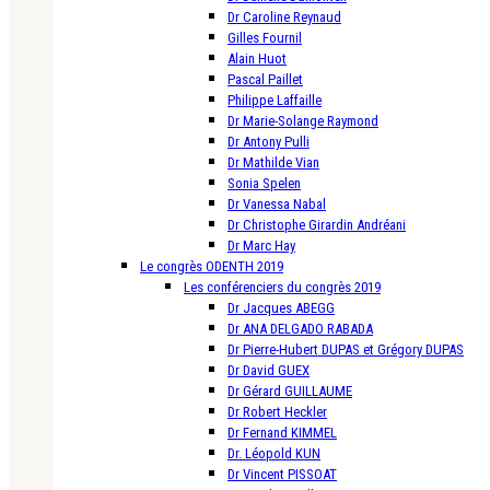
Dr Caroline Reynaud
Gilles Fournil
Alain Huot
Pascal Paillet
Philippe Laffaille
Dr Marie-Solange Raymond
Dr Antony Pulli
Dr Mathilde Vian
Sonia Spelen
Dr Vanessa Nabal
Dr Christophe Girardin Andréani
Dr Marc Hay
Le congrès ODENTH 2019
Les conférenciers du congrès 2019
Dr Jacques ABEGG
Dr ANA DELGADO RABADA
Dr Pierre-Hubert DUPAS et Grégory DUPAS
Dr David GUEX
Dr Gérard GUILLAUME
Dr Robert Heckler
Dr Fernand KIMMEL
Dr. Léopold KUN
Dr Vincent PISSOAT