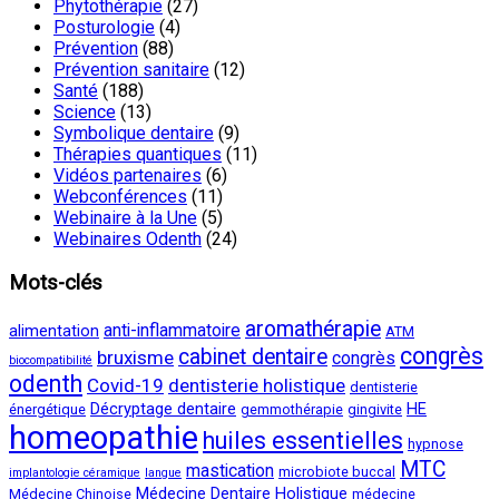
Phytothérapie
(27)
Posturologie
(4)
Prévention
(88)
Prévention sanitaire
(12)
Santé
(188)
Science
(13)
Symbolique dentaire
(9)
Thérapies quantiques
(11)
Vidéos partenaires
(6)
Webconférences
(11)
Webinaire à la Une
(5)
Webinaires Odenth
(24)
Mots-clés
aromathérapie
anti-inflammatoire
alimentation
ATM
congrès
cabinet dentaire
bruxisme
congrès
biocompatibilité
odenth
Covid-19
dentisterie holistique
dentisterie
Décryptage dentaire
HE
énergétique
gemmothérapie
gingivite
homeopathie
huiles essentielles
hypnose
MTC
mastication
microbiote buccal
implantologie céramique
langue
Médecine Dentaire Holistique
Médecine Chinoise
médecine