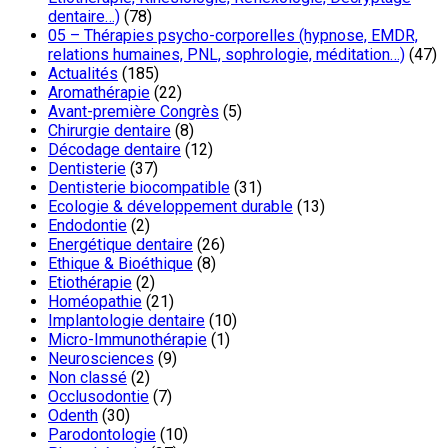
dentaire…)
(78)
05 – Thérapies psycho-corporelles (hypnose, EMDR,
relations humaines, PNL, sophrologie, méditation…)
(47)
Actualités
(185)
Aromathérapie
(22)
Avant-première Congrès
(5)
Chirurgie dentaire
(8)
Décodage dentaire
(12)
Dentisterie
(37)
Dentisterie biocompatible
(31)
Ecologie & développement durable
(13)
Endodontie
(2)
Energétique dentaire
(26)
Ethique & Bioéthique
(8)
Etiothérapie
(2)
Homéopathie
(21)
Implantologie dentaire
(10)
Micro-Immunothérapie
(1)
Neurosciences
(9)
Non classé
(2)
Occlusodontie
(7)
Odenth
(30)
Parodontologie
(10)