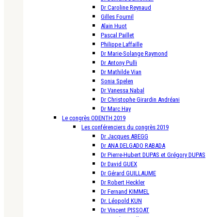
Dr Caroline Reynaud
Gilles Fournil
Alain Huot
Pascal Paillet
Philippe Laffaille
Dr Marie-Solange Raymond
Dr Antony Pulli
Dr Mathilde Vian
Sonia Spelen
Dr Vanessa Nabal
Dr Christophe Girardin Andréani
Dr Marc Hay
Le congrès ODENTH 2019
Les conférenciers du congrès 2019
Dr Jacques ABEGG
Dr ANA DELGADO RABADA
Dr Pierre-Hubert DUPAS et Grégory DUPAS
Dr David GUEX
Dr Gérard GUILLAUME
Dr Robert Heckler
Dr Fernand KIMMEL
Dr. Léopold KUN
Dr Vincent PISSOAT