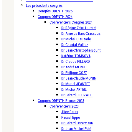
Les précédents congrès
Congrès ODENTH 2025
Congrès ODENTH 2024
Conférenciers Congrès 2024
Dr Régine Zekri-Hurstel
Dr Anne Le Bars-Crassous
Dr Michel Clauzade
Dr Chantal Vulliez
Dr Jean-Christophe Bourit
Katérina TOMSOVA
Dr Claude PILLARD
Dr André MERGUI
Dr Philippe COAT
Dr Jean-Claude MONIN
Dr Muriel JEANTET
Dr Michel ARTEIL
Dr Gérard DIEUZAIDE
Congrès ODENTH Rennes 2023
Conférenciers 2023
Alice Baras
Pascal Eppe
Dr Gérard Ostermann
Dr Jean-Michel Pelé