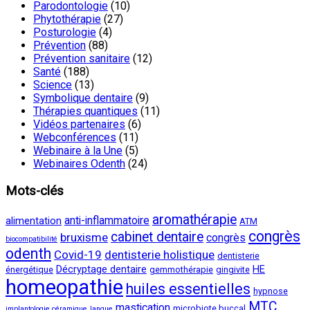
Parodontologie
(10)
Phytothérapie
(27)
Posturologie
(4)
Prévention
(88)
Prévention sanitaire
(12)
Santé
(188)
Science
(13)
Symbolique dentaire
(9)
Thérapies quantiques
(11)
Vidéos partenaires
(6)
Webconférences
(11)
Webinaire à la Une
(5)
Webinaires Odenth
(24)
Mots-clés
aromathérapie
anti-inflammatoire
alimentation
ATM
congrès
cabinet dentaire
bruxisme
congrès
biocompatibilité
odenth
Covid-19
dentisterie holistique
dentisterie
Décryptage dentaire
HE
énergétique
gemmothérapie
gingivite
homeopathie
huiles essentielles
hypnose
MTC
mastication
microbiote buccal
implantologie céramique
langue