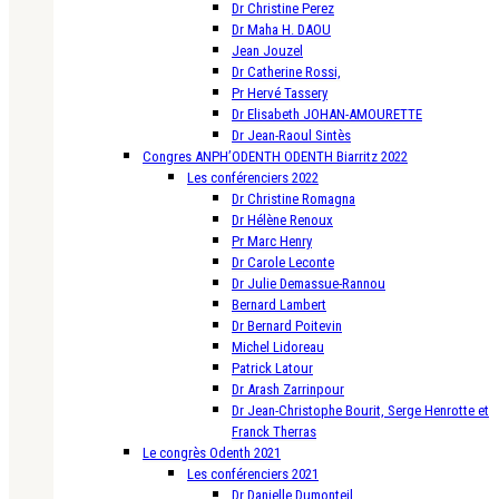
Dr Christine Perez
Dr Maha H. DAOU
Jean Jouzel
Dr Catherine Rossi,
Pr Hervé Tassery
Dr Elisabeth JOHAN-AMOURETTE
Dr Jean-Raoul Sintès
Congres ANPH’ODENTH ODENTH Biarritz 2022
Les conférenciers 2022
Dr Christine Romagna
Dr Hélène Renoux
Pr Marc Henry
Dr Carole Leconte
Dr Julie Demassue-Rannou
Bernard Lambert
Dr Bernard Poitevin
Michel Lidoreau
Patrick Latour
Dr Arash Zarrinpour
Dr Jean-Christophe Bourit, Serge Henrotte et
Franck Therras
Le congrès Odenth 2021
Les conférenciers 2021
Dr Danielle Dumonteil