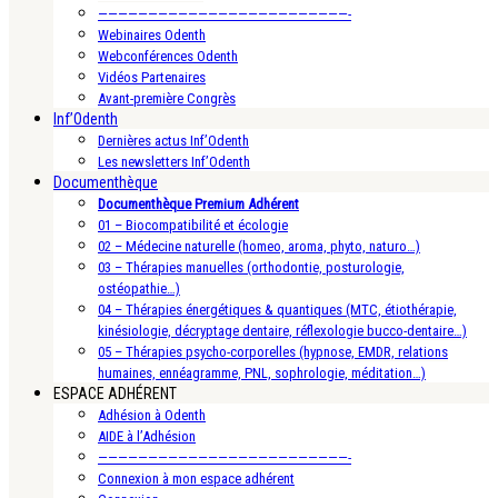
—————————————————————————-
Webinaires Odenth
Webconférences Odenth
Vidéos Partenaires
Avant-première Congrès
Inf’Odenth
Dernières actus Inf’Odenth
Les newsletters Inf’Odenth
Documenthèque
Documenthèque Premium Adhérent
01 – Biocompatibilité et écologie
02 – Médecine naturelle (homeo, aroma, phyto, naturo…)
03 – Thérapies manuelles (orthodontie, posturologie,
ostéopathie…)
04 – Thérapies énergétiques & quantiques (MTC, étiothérapie,
kinésiologie, décryptage dentaire, réflexologie bucco-dentaire…)
05 – Thérapies psycho-corporelles (hypnose, EMDR, relations
humaines, ennéagramme, PNL, sophrologie, méditation…)
ESPACE ADHÉRENT
Adhésion à Odenth
AIDE à l’Adhésion
—————————————————————————-
Connexion à mon espace adhérent