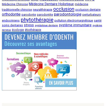
Médecine Dentaire Holistique
Médecine Chinoise
médecine
occlusion
traditionnelle chinoise
neuralthérapie
occlusion dentaire
parodontologie
orthodontie
parodonte
parodontite
perturbateurs
phytothérapie
endocriniens
pollution électromagnétique
santé
stress
système immunitaire
soins dentaires
symbolique dentaire
système
écologie
étiothérapie
nerveux