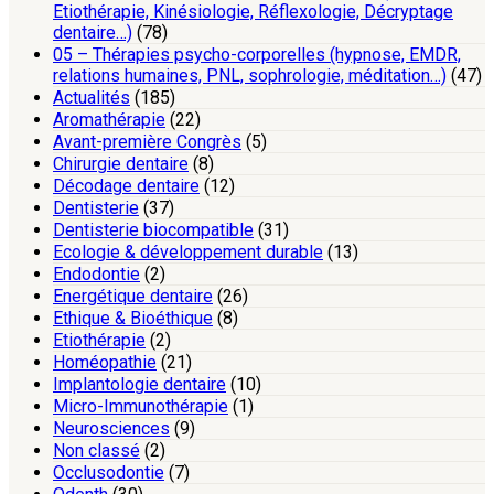
Etiothérapie, Kinésiologie, Réflexologie, Décryptage
dentaire…)
(78)
05 – Thérapies psycho-corporelles (hypnose, EMDR,
relations humaines, PNL, sophrologie, méditation…)
(47)
Actualités
(185)
Aromathérapie
(22)
Avant-première Congrès
(5)
Chirurgie dentaire
(8)
Décodage dentaire
(12)
Dentisterie
(37)
Dentisterie biocompatible
(31)
Ecologie & développement durable
(13)
Endodontie
(2)
Energétique dentaire
(26)
Ethique & Bioéthique
(8)
Etiothérapie
(2)
Homéopathie
(21)
Implantologie dentaire
(10)
Micro-Immunothérapie
(1)
Neurosciences
(9)
Non classé
(2)
Occlusodontie
(7)