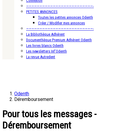
Connexion
—————————————————————————-
PETITES ANNONCES
Toutes les petites annonces Odenth
Créer / Modifier mes annonces
—————————————————————————-
La Bibliothèque Adhérent
Documenthèque Premium Adhérent Odenth
Les livres blancs Odenth
Les newsletters Inf’Odenth
La revue Autredent
Odenth
Déremboursement
Pour tous les messages -
Déremboursement