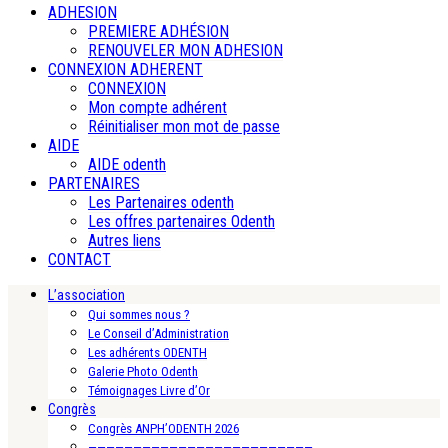
ADHESION
PREMIERE ADHÉSION
RENOUVELER MON ADHESION
CONNEXION ADHERENT
CONNEXION
Mon compte adhérent
Réinitialiser mon mot de passe
AIDE
AIDE odenth
PARTENAIRES
Les Partenaires odenth
Les offres partenaires Odenth
Autres liens
CONTACT
L’association
Qui sommes nous ?
Le Conseil d’Administration
Les adhérents ODENTH
Galerie Photo Odenth
Témoignages Livre d’Or
Congrès
Congrès ANPH’ODENTH 2026
—————————————————————————-