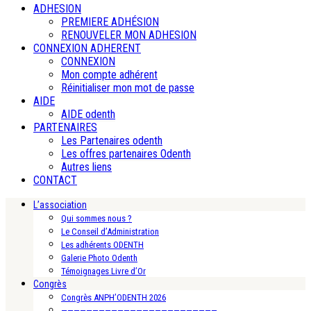
ADHESION
PREMIERE ADHÉSION
RENOUVELER MON ADHESION
CONNEXION ADHERENT
CONNEXION
Mon compte adhérent
Réinitialiser mon mot de passe
AIDE
AIDE odenth
PARTENAIRES
Les Partenaires odenth
Les offres partenaires Odenth
Autres liens
CONTACT
L’association
Qui sommes nous ?
Le Conseil d’Administration
Les adhérents ODENTH
Galerie Photo Odenth
Témoignages Livre d’Or
Congrès
Congrès ANPH’ODENTH 2026
—————————————————————————-