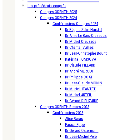
Les précédents congrès
Congrès ODENTH 2025
Congrès ODENTH 2024
Conférenciers Congrès 2024
Dr Régine Zekri-Hurstel
Dr Anne Le Bars-Crassous
Dr Michel Clauzade
Dr Chantal Vulliez
Dr Jean-Christophe Bourit
Katérina TOMSOVA
Dr Claude PILLARD
Dr André MERGUI
Dr Philippe COAT
Dr Jean-Claude MONIN
Dr Muriel JEANTET
Dr Michel ARTEIL
Dr Gérard DIEUZAIDE
Congrès ODENTH Rennes 2023
Conférenciers 2023
Alice Baras
Pascal Eppe
Dr Gérard Ostermann
Dr Jean-Michel Pelé