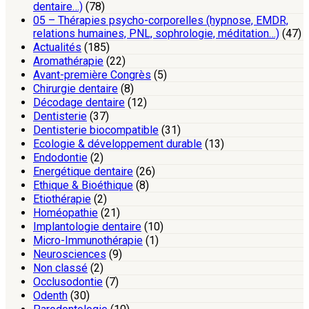
dentaire…)
(78)
05 – Thérapies psycho-corporelles (hypnose, EMDR,
relations humaines, PNL, sophrologie, méditation…)
(47)
Actualités
(185)
Aromathérapie
(22)
Avant-première Congrès
(5)
Chirurgie dentaire
(8)
Décodage dentaire
(12)
Dentisterie
(37)
Dentisterie biocompatible
(31)
Ecologie & développement durable
(13)
Endodontie
(2)
Energétique dentaire
(26)
Ethique & Bioéthique
(8)
Etiothérapie
(2)
Homéopathie
(21)
Implantologie dentaire
(10)
Micro-Immunothérapie
(1)
Neurosciences
(9)
Non classé
(2)
Occlusodontie
(7)
Odenth
(30)