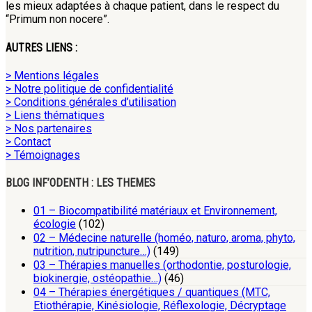
les mieux adaptées à chaque patient, dans le respect du
“Primum non nocere”.
AUTRES LIENS :
> Mentions légales
> Notre politique de confidentialité
> Conditions générales d’utilisation
> Liens thématiques
> Nos partenaires
> Contact
> Témoignages
BLOG INF’ODENTH : LES THEMES
01 – Biocompatibilité matériaux et Environnement,
écologie
(102)
02 – Médecine naturelle (homéo, naturo, aroma, phyto,
nutrition, nutripuncture…)
(149)
03 – Thérapies manuelles (orthodontie, posturologie,
biokinergie, ostéopathie…)
(46)
04 – Thérapies énergétiques / quantiques (MTC,
Etiothérapie, Kinésiologie, Réflexologie, Décryptage