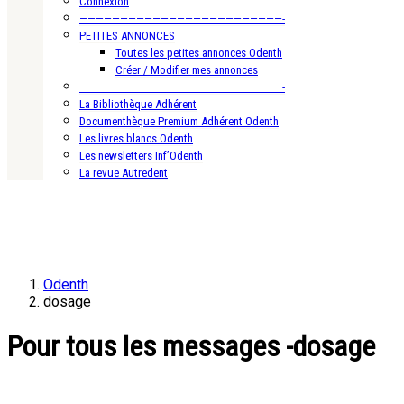
Connexion
—————————————————————————-
PETITES ANNONCES
Toutes les petites annonces Odenth
Créer / Modifier mes annonces
—————————————————————————-
La Bibliothèque Adhérent
Documenthèque Premium Adhérent Odenth
Les livres blancs Odenth
Les newsletters Inf’Odenth
La revue Autredent
Odenth
dosage
Pour tous les messages -dosage