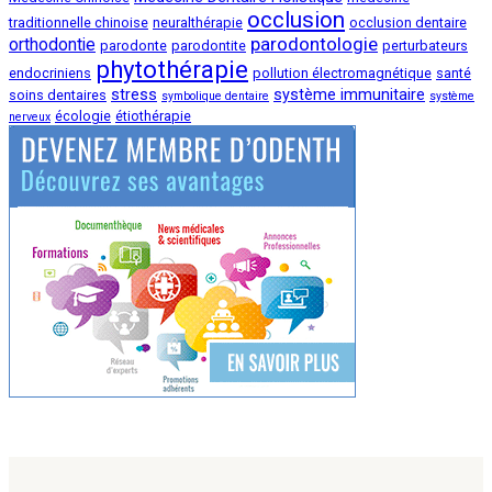
occlusion
traditionnelle chinoise
neuralthérapie
occlusion dentaire
parodontologie
orthodontie
parodonte
parodontite
perturbateurs
phytothérapie
endocriniens
pollution électromagnétique
santé
stress
système immunitaire
soins dentaires
symbolique dentaire
système
écologie
étiothérapie
nerveux