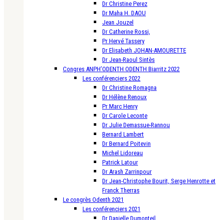
Dr Christine Perez
Dr Maha H. DAOU
Jean Jouzel
Dr Catherine Rossi,
Pr Hervé Tassery
Dr Elisabeth JOHAN-AMOURETTE
Dr Jean-Raoul Sintès
Congres ANPH’ODENTH ODENTH Biarritz 2022
Les conférenciers 2022
Dr Christine Romagna
Dr Hélène Renoux
Pr Marc Henry
Dr Carole Leconte
Dr Julie Demassue-Rannou
Bernard Lambert
Dr Bernard Poitevin
Michel Lidoreau
Patrick Latour
Dr Arash Zarrinpour
Dr Jean-Christophe Bourit, Serge Henrotte et
Franck Therras
Le congrès Odenth 2021
Les conférenciers 2021
Dr Danielle Dumonteil