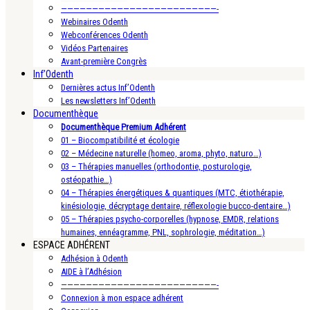
—————————————————————————-
Webinaires Odenth
Webconférences Odenth
Vidéos Partenaires
Avant-première Congrès
Inf’Odenth
Dernières actus Inf’Odenth
Les newsletters Inf’Odenth
Documenthèque
Documenthèque Premium Adhérent
01 – Biocompatibilité et écologie
02 – Médecine naturelle (homeo, aroma, phyto, naturo…)
03 – Thérapies manuelles (orthodontie, posturologie,
ostéopathie…)
04 – Thérapies énergétiques & quantiques (MTC, étiothérapie,
kinésiologie, décryptage dentaire, réflexologie bucco-dentaire…)
05 – Thérapies psycho-corporelles (hypnose, EMDR, relations
humaines, ennéagramme, PNL, sophrologie, méditation…)
ESPACE ADHÉRENT
Adhésion à Odenth
AIDE à l’Adhésion
—————————————————————————-
Connexion à mon espace adhérent