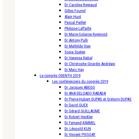
Dr Caroline Reynaud
Gilles Fournil
Alain Huot
Pascal Paillet
Philippe Laffaille
Dr Marie-Solange Raymond
Dr Antony Pulli
Dr Mathilde Vian
Sonia Spelen
Dr Vanessa Nabal
Dr Christophe Girardin Andréani
Dr Marc Hay
Le congrès ODENTH 2019
Les conférenciers du congrès 2019
Dr Jacques ABEGG
Dr ANA DELGADO RABADA
Dr Pierre-Hubert DUPAS et Grégory DUPAS
Dr David GUEX
Dr Gérard GUILLAUME
Dr Robert Heckler
Dr Fernand KIMMEL
Dr. Léopold KUN
Dr Vincent PISSOAT