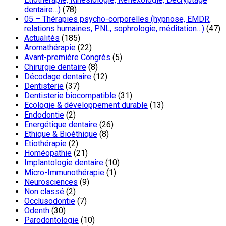
dentaire…)
(78)
05 – Thérapies psycho-corporelles (hypnose, EMDR,
relations humaines, PNL, sophrologie, méditation…)
(47)
Actualités
(185)
Aromathérapie
(22)
Avant-première Congrès
(5)
Chirurgie dentaire
(8)
Décodage dentaire
(12)
Dentisterie
(37)
Dentisterie biocompatible
(31)
Ecologie & développement durable
(13)
Endodontie
(2)
Energétique dentaire
(26)
Ethique & Bioéthique
(8)
Etiothérapie
(2)
Homéopathie
(21)
Implantologie dentaire
(10)
Micro-Immunothérapie
(1)
Neurosciences
(9)
Non classé
(2)
Occlusodontie
(7)
Odenth
(30)
Parodontologie
(10)