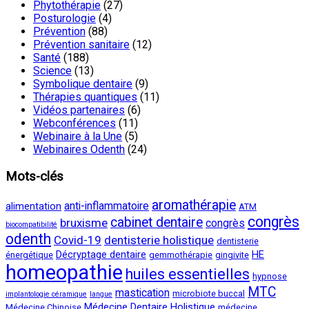
Phytothérapie
(27)
Posturologie
(4)
Prévention
(88)
Prévention sanitaire
(12)
Santé
(188)
Science
(13)
Symbolique dentaire
(9)
Thérapies quantiques
(11)
Vidéos partenaires
(6)
Webconférences
(11)
Webinaire à la Une
(5)
Webinaires Odenth
(24)
Mots-clés
aromathérapie
anti-inflammatoire
alimentation
ATM
congrès
cabinet dentaire
bruxisme
congrès
biocompatibilité
odenth
Covid-19
dentisterie holistique
dentisterie
Décryptage dentaire
HE
énergétique
gemmothérapie
gingivite
homeopathie
huiles essentielles
hypnose
MTC
mastication
microbiote buccal
implantologie céramique
langue
Médecine Dentaire Holistique
Médecine Chinoise
médecine