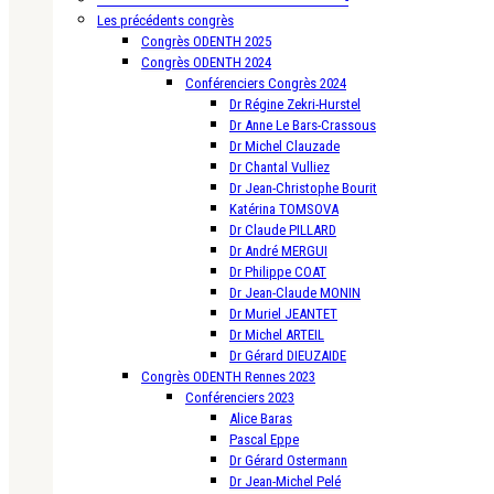
Les précédents congrès
Congrès ODENTH 2025
Congrès ODENTH 2024
Conférenciers Congrès 2024
Dr Régine Zekri-Hurstel
Dr Anne Le Bars-Crassous
Dr Michel Clauzade
Dr Chantal Vulliez
Dr Jean-Christophe Bourit
Katérina TOMSOVA
Dr Claude PILLARD
Dr André MERGUI
Dr Philippe COAT
Dr Jean-Claude MONIN
Dr Muriel JEANTET
Dr Michel ARTEIL
Dr Gérard DIEUZAIDE
Congrès ODENTH Rennes 2023
Conférenciers 2023
Alice Baras
Pascal Eppe
Dr Gérard Ostermann
Dr Jean-Michel Pelé