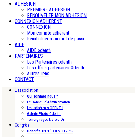
ADHESION
PREMIERE ADHÉSION
RENOUVELER MON ADHESION
CONNEXION ADHERENT
CONNEXION
Mon compte adhérent
Réinitialiser mon mot de passe
AIDE
AIDE odenth
PARTENAIRES
Les Partenaires odenth
Les offres partenaires Odenth
Autres liens
CONTACT
L’association
Qui sommes nous ?
Le Conseil d’Administration
Les adhérents ODENTH
Galerie Photo Odenth
Témoignages Livre d’Or
Congrès
Congrès ANPH’ODENTH 2026
—————————————————————————-