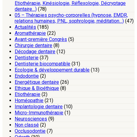
Etiothérapie, Kinésiologie, Réflexologie, Décryptage
dentaire…)
(78)
05 – Thérapies psycho-corporelles (hypnose, EMDR,
relations humaines, PNL, sophrologie, méditation…)
(47)
Actualités
(185)
Aromathérapie
(22)
Avant-première Congrès
(5)
Chirurgie dentaire
(8)
Décodage dentaire
(12)
Dentisterie
(37)
Dentisterie biocompatible
(31)
Ecologie & développement durable
(13)
Endodontie
(2)
Energétique dentaire
(26)
Ethique & Bioéthique
(8)
Etiothérapie
(2)
Homéopathie
(21)
Implantologie dentaire
(10)
Micro-Immunothérapie
(1)
Neurosciences
(9)
Non classé
(2)
Occlusodontie
(7)