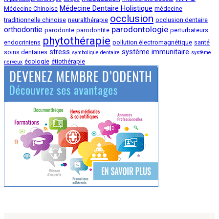
Médecine Dentaire Holistique
Médecine Chinoise
médecine
occlusion
traditionnelle chinoise
neuralthérapie
occlusion dentaire
parodontologie
orthodontie
parodonte
parodontite
perturbateurs
phytothérapie
endocriniens
pollution électromagnétique
santé
stress
système immunitaire
soins dentaires
symbolique dentaire
système
écologie
étiothérapie
nerveux