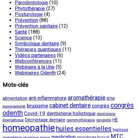
Parodontologie
(10)
Phytothérapie
(27)
Posturologie
(4)
Prévention
(88)
Prévention sanitaire
(12)
Santé
(188)
Science
(13)
Symbolique dentaire
(9)
Thérapies quantiques
(11)
Vidéos partenaires
(6)
Webconférences
(11)
Webinaire à la Une
(5)
Webinaires Odenth
(24)
Mots-clés
aromathérapie
anti-inflammatoire
alimentation
ATM
congrès
cabinet dentaire
bruxisme
congrès
biocompatibilité
odenth
Covid-19
dentisterie holistique
dentisterie
Décryptage dentaire
HE
énergétique
gemmothérapie
gingivite
homeopathie
huiles essentielles
hypnose
MTC
mastication
microbiote buccal
implantologie céramique
langue