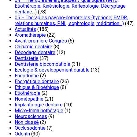
04 – Thérapies énergétiques / quantiques (MTC,
Etiothérapie, Kinésiologie, Réflexologie, Décryptage
dentaire…)
(78)
05 – Thérapies psycho-corporelles (hypnose, EMDR,
relations humaines, PNL, sophrologie, méditation…)
(47)
Actualités
(185)
Aromathérapie
(22)
Avant-première Congrès
(5)
Chirurgie dentaire
(8)
Décodage dentaire
(12)
Dentisterie
(37)
Dentisterie biocompatible
(31)
Ecologie & développement durable
(13)
Endodontie
(2)
Energétique dentaire
(26)
Ethique & Bioéthique
(8)
Etiothérapie
(2)
Homéopathie
(21)
Implantologie dentaire
(10)
Micro-Immunothérapie
(1)
Neurosciences
(9)
Non classé
(2)
Occlusodontie
(7)
Odenth
(30)