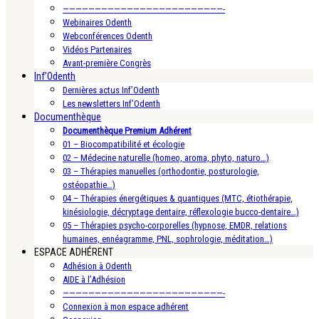
—————————————————————————-
Webinaires Odenth
Webconférences Odenth
Vidéos Partenaires
Avant-première Congrès
Inf’Odenth
Dernières actus Inf’Odenth
Les newsletters Inf’Odenth
Documenthèque
Documenthèque Premium Adhérent
01 – Biocompatibilité et écologie
02 – Médecine naturelle (homeo, aroma, phyto, naturo…)
03 – Thérapies manuelles (orthodontie, posturologie,
ostéopathie…)
04 – Thérapies énergétiques & quantiques (MTC, étiothérapie,
kinésiologie, décryptage dentaire, réflexologie bucco-dentaire…)
05 – Thérapies psycho-corporelles (hypnose, EMDR, relations
humaines, ennéagramme, PNL, sophrologie, méditation…)
ESPACE ADHÉRENT
Adhésion à Odenth
AIDE à l’Adhésion
—————————————————————————-
Connexion à mon espace adhérent