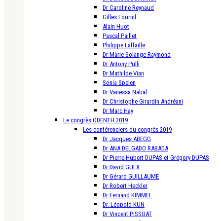
Dr Caroline Reynaud
Gilles Fournil
Alain Huot
Pascal Paillet
Philippe Laffaille
Dr Marie-Solange Raymond
Dr Antony Pulli
Dr Mathilde Vian
Sonia Spelen
Dr Vanessa Nabal
Dr Christophe Girardin Andréani
Dr Marc Hay
Le congrès ODENTH 2019
Les conférenciers du congrès 2019
Dr Jacques ABEGG
Dr ANA DELGADO RABADA
Dr Pierre-Hubert DUPAS et Grégory DUPAS
Dr David GUEX
Dr Gérard GUILLAUME
Dr Robert Heckler
Dr Fernand KIMMEL
Dr. Léopold KUN
Dr Vincent PISSOAT