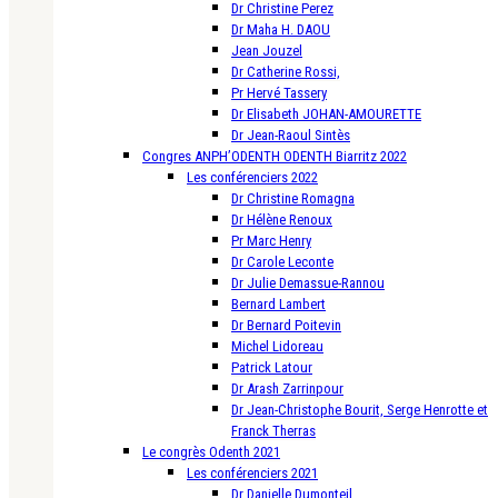
Dr Christine Perez
Dr Maha H. DAOU
Jean Jouzel
Dr Catherine Rossi,
Pr Hervé Tassery
Dr Elisabeth JOHAN-AMOURETTE
Dr Jean-Raoul Sintès
Congres ANPH’ODENTH ODENTH Biarritz 2022
Les conférenciers 2022
Dr Christine Romagna
Dr Hélène Renoux
Pr Marc Henry
Dr Carole Leconte
Dr Julie Demassue-Rannou
Bernard Lambert
Dr Bernard Poitevin
Michel Lidoreau
Patrick Latour
Dr Arash Zarrinpour
Dr Jean-Christophe Bourit, Serge Henrotte et
Franck Therras
Le congrès Odenth 2021
Les conférenciers 2021
Dr Danielle Dumonteil