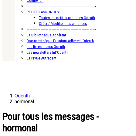
Connexion
—————————————————————————-
PETITES ANNONCES
Toutes les petites annonces Odenth
Créer / Modifier mes annonces
—————————————————————————-
La Bibliothèque Adhérent
Documenthèque Premium Adhérent Odenth
Les livres blancs Odenth
Les newsletters Inf’Odenth
La revue Autredent
Odenth
hormonal
Pour tous les messages -
hormonal