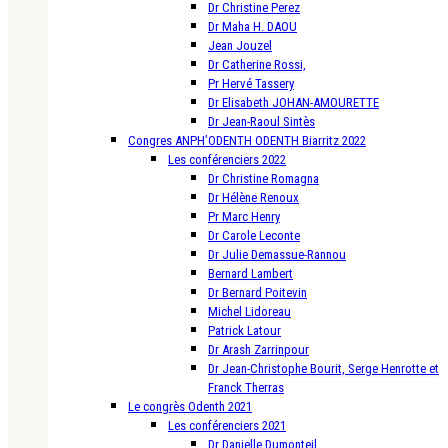
Dr Christine Perez
Dr Maha H. DAOU
Jean Jouzel
Dr Catherine Rossi,
Pr Hervé Tassery
Dr Elisabeth JOHAN-AMOURETTE
Dr Jean-Raoul Sintès
Congres ANPH’ODENTH ODENTH Biarritz 2022
Les conférenciers 2022
Dr Christine Romagna
Dr Hélène Renoux
Pr Marc Henry
Dr Carole Leconte
Dr Julie Demassue-Rannou
Bernard Lambert
Dr Bernard Poitevin
Michel Lidoreau
Patrick Latour
Dr Arash Zarrinpour
Dr Jean-Christophe Bourit, Serge Henrotte et
Franck Therras
Le congrès Odenth 2021
Les conférenciers 2021
Dr Danielle Dumonteil