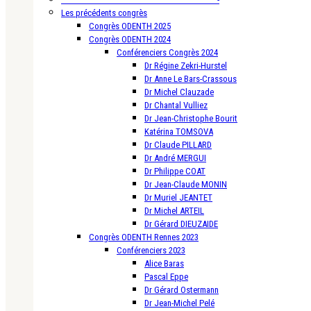
Les précédents congrès
Congrès ODENTH 2025
Congrès ODENTH 2024
Conférenciers Congrès 2024
Dr Régine Zekri-Hurstel
Dr Anne Le Bars-Crassous
Dr Michel Clauzade
Dr Chantal Vulliez
Dr Jean-Christophe Bourit
Katérina TOMSOVA
Dr Claude PILLARD
Dr André MERGUI
Dr Philippe COAT
Dr Jean-Claude MONIN
Dr Muriel JEANTET
Dr Michel ARTEIL
Dr Gérard DIEUZAIDE
Congrès ODENTH Rennes 2023
Conférenciers 2023
Alice Baras
Pascal Eppe
Dr Gérard Ostermann
Dr Jean-Michel Pelé