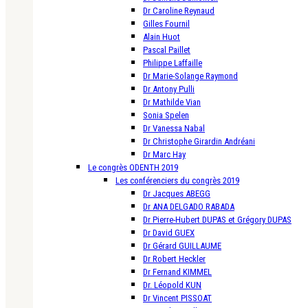
Dr Caroline Reynaud
Gilles Fournil
Alain Huot
Pascal Paillet
Philippe Laffaille
Dr Marie-Solange Raymond
Dr Antony Pulli
Dr Mathilde Vian
Sonia Spelen
Dr Vanessa Nabal
Dr Christophe Girardin Andréani
Dr Marc Hay
Le congrès ODENTH 2019
Les conférenciers du congrès 2019
Dr Jacques ABEGG
Dr ANA DELGADO RABADA
Dr Pierre-Hubert DUPAS et Grégory DUPAS
Dr David GUEX
Dr Gérard GUILLAUME
Dr Robert Heckler
Dr Fernand KIMMEL
Dr. Léopold KUN
Dr Vincent PISSOAT