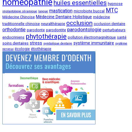
homeopathie
huiles essentielles
hypnose
MTC
mastication
microbiote buccal
implantologie céramique
langue
Médecine Dentaire Holistique
Médecine Chinoise
médecine
occlusion
traditionnelle chinoise
neuralthérapie
occlusion dentaire
parodontologie
orthodontie
parodonte
parodontite
perturbateurs
phytothérapie
endocriniens
pollution électromagnétique
santé
stress
système immunitaire
soins dentaires
symbolique dentaire
système
écologie
étiothérapie
nerveux