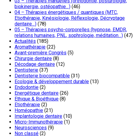
03 – Thérapies manuelles (orthodontie, posturologie,
biokinergie, ostéopathie…)
(46)
04 – Thérapies énergétiques / quantiques (MTC,
Etiothérapie, Kinésiologie, Réflexologie, Décryptage
dentaire…)
(78)
05 – Thérapies psycho-corporelles (hypnose, EMDR,
relations humaines, PNL, sophrologie, méditation…)
(47)
Actualités
(185)
Aromathérapie
(22)
Avant-première Congrès
(5)
Chirurgie dentaire
(8)
Décodage dentaire
(12)
Dentisterie
(37)
Dentisterie biocompatible
(31)
Ecologie & développement durable
(13)
Endodontie
(2)
Energétique dentaire
(26)
Ethique & Bioéthique
(8)
Etiothérapie
(2)
Homéopathie
(21)
Implantologie dentaire
(10)
Micro-Immunothérapie
(1)
Neurosciences
(9)
Non classé
(2)