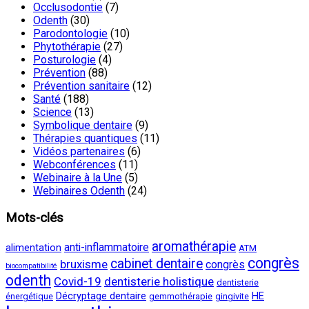
Occlusodontie
(7)
Odenth
(30)
Parodontologie
(10)
Phytothérapie
(27)
Posturologie
(4)
Prévention
(88)
Prévention sanitaire
(12)
Santé
(188)
Science
(13)
Symbolique dentaire
(9)
Thérapies quantiques
(11)
Vidéos partenaires
(6)
Webconférences
(11)
Webinaire à la Une
(5)
Webinaires Odenth
(24)
Mots-clés
aromathérapie
anti-inflammatoire
alimentation
ATM
congrès
cabinet dentaire
bruxisme
congrès
biocompatibilité
odenth
Covid-19
dentisterie holistique
dentisterie
Décryptage dentaire
HE
énergétique
gemmothérapie
gingivite