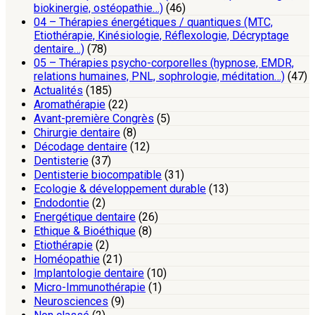
biokinergie, ostéopathie…)
(46)
04 – Thérapies énergétiques / quantiques (MTC,
Etiothérapie, Kinésiologie, Réflexologie, Décryptage
dentaire…)
(78)
05 – Thérapies psycho-corporelles (hypnose, EMDR,
relations humaines, PNL, sophrologie, méditation…)
(47)
Actualités
(185)
Aromathérapie
(22)
Avant-première Congrès
(5)
Chirurgie dentaire
(8)
Décodage dentaire
(12)
Dentisterie
(37)
Dentisterie biocompatible
(31)
Ecologie & développement durable
(13)
Endodontie
(2)
Energétique dentaire
(26)
Ethique & Bioéthique
(8)
Etiothérapie
(2)
Homéopathie
(21)
Implantologie dentaire
(10)
Micro-Immunothérapie
(1)
Neurosciences
(9)