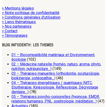
> Mentions légales
> Notre politique de confidentialité
> Conditions générales d’utilisation
> Liens thématiques
> Nos partenaires
> Contact
> Témoignages
BLOG INF’ODENTH : LES THEMES
01 – Biocompatibilité matériaux et Environnement,
écologie
(102)
02 – Médecine naturelle (homéo, naturo, aroma, phyto,
nutrition, nutripuncture…)
(149)
03 – Thérapies manuelles (orthodontie, posturologie,
biokinergie, ostéopathie…)
(46)
04 – Thérapies énergétiques / quantiques (MTC,
Etiothérapie, Kinésiologie, Réflexologie, Décryptage
dentaire…)
(78)
05 – Thérapies psycho-corporelles (hypnose, EMDR,
relations humaines, PNL, sophrologie, méditation…)
(47)
Actualités
(185)