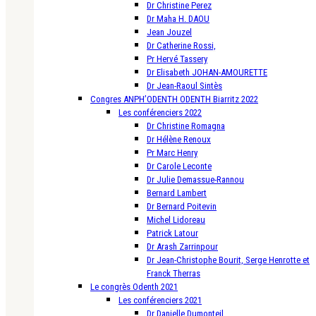
Dr Christine Perez
Dr Maha H. DAOU
Jean Jouzel
Dr Catherine Rossi,
Pr Hervé Tassery
Dr Elisabeth JOHAN-AMOURETTE
Dr Jean-Raoul Sintès
Congres ANPH’ODENTH ODENTH Biarritz 2022
Les conférenciers 2022
Dr Christine Romagna
Dr Hélène Renoux
Pr Marc Henry
Dr Carole Leconte
Dr Julie Demassue-Rannou
Bernard Lambert
Dr Bernard Poitevin
Michel Lidoreau
Patrick Latour
Dr Arash Zarrinpour
Dr Jean-Christophe Bourit, Serge Henrotte et
Franck Therras
Le congrès Odenth 2021
Les conférenciers 2021
Dr Danielle Dumonteil