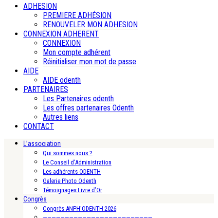
ADHESION
PREMIERE ADHÉSION
RENOUVELER MON ADHESION
CONNEXION ADHERENT
CONNEXION
Mon compte adhérent
Réinitialiser mon mot de passe
AIDE
AIDE odenth
PARTENAIRES
Les Partenaires odenth
Les offres partenaires Odenth
Autres liens
CONTACT
L’association
Qui sommes nous ?
Le Conseil d’Administration
Les adhérents ODENTH
Galerie Photo Odenth
Témoignages Livre d’Or
Congrès
Congrès ANPH’ODENTH 2026
—————————————————————————-