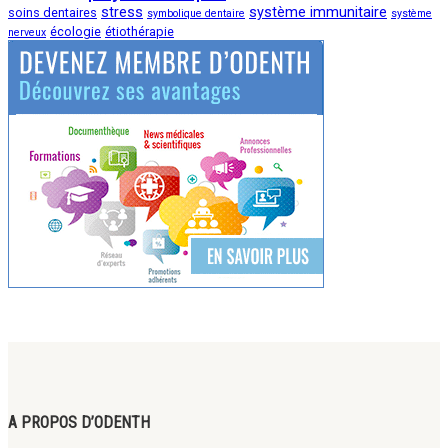
stress
système immunitaire
soins dentaires
symbolique dentaire
système
écologie
étiothérapie
nerveux
A PROPOS D’ODENTH