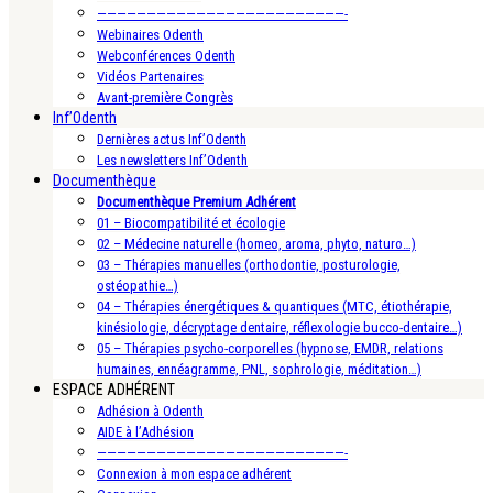
—————————————————————————-
Webinaires Odenth
Webconférences Odenth
Vidéos Partenaires
Avant-première Congrès
Inf’Odenth
Dernières actus Inf’Odenth
Les newsletters Inf’Odenth
Documenthèque
Documenthèque Premium Adhérent
01 – Biocompatibilité et écologie
02 – Médecine naturelle (homeo, aroma, phyto, naturo…)
03 – Thérapies manuelles (orthodontie, posturologie,
ostéopathie…)
04 – Thérapies énergétiques & quantiques (MTC, étiothérapie,
kinésiologie, décryptage dentaire, réflexologie bucco-dentaire…)
05 – Thérapies psycho-corporelles (hypnose, EMDR, relations
humaines, ennéagramme, PNL, sophrologie, méditation…)
ESPACE ADHÉRENT
Adhésion à Odenth
AIDE à l’Adhésion
—————————————————————————-
Connexion à mon espace adhérent