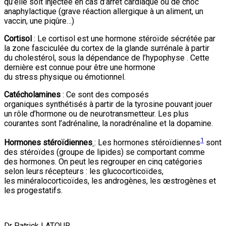
qu’elle soit injectée en cas d’arrêt cardiaque ou de choc
anaphylactique (grave réaction allergique à un aliment, un
vaccin, une piqûre…)
Cortisol
: Le cortisol est une hormone stéroïde sécrétée par
la zone fasciculée du cortex de la glande surrénale à partir
du cholestérol, sous la dépendance de l’hypophyse . Cette
dernière est connue pour être une hormone
du stress physique ou émotionnel.
Catécholamines
: Ce sont des composés
organiques synthétisés à partir de la tyrosine pouvant jouer
un rôle d’hormone ou de neurotransmetteur. Les plus
courantes sont l’adrénaline, la noradrénaline et la dopamine.
1
Hormones stéroïdiennes
: Les hormones stéroïdiennes
sont
des stéroïdes (groupe de lipides) se comportant comme
des hormones. On peut les regrouper en cinq catégories
selon leurs récepteurs : les glucocorticoïdes,
les minéralocorticoïdes, les androgènes, les œstrogènes et
les progestatifs.
Dr Patrick LATOUR