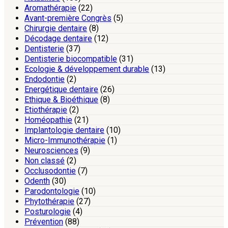
Aromathérapie
(22)
Avant-première Congrès
(5)
Chirurgie dentaire
(8)
Décodage dentaire
(12)
Dentisterie
(37)
Dentisterie biocompatible
(31)
Ecologie & développement durable
(13)
Endodontie
(2)
Energétique dentaire
(26)
Ethique & Bioéthique
(8)
Etiothérapie
(2)
Homéopathie
(21)
Implantologie dentaire
(10)
Micro-Immunothérapie
(1)
Neurosciences
(9)
Non classé
(2)
Occlusodontie
(7)
Odenth
(30)
Parodontologie
(10)
Phytothérapie
(27)
Posturologie
(4)
Prévention
(88)