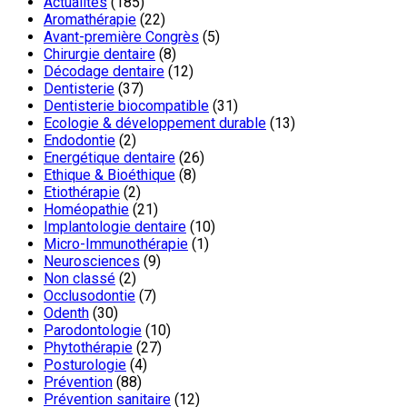
Actualités
(185)
Aromathérapie
(22)
Avant-première Congrès
(5)
Chirurgie dentaire
(8)
Décodage dentaire
(12)
Dentisterie
(37)
Dentisterie biocompatible
(31)
Ecologie & développement durable
(13)
Endodontie
(2)
Energétique dentaire
(26)
Ethique & Bioéthique
(8)
Etiothérapie
(2)
Homéopathie
(21)
Implantologie dentaire
(10)
Micro-Immunothérapie
(1)
Neurosciences
(9)
Non classé
(2)
Occlusodontie
(7)
Odenth
(30)
Parodontologie
(10)
Phytothérapie
(27)
Posturologie
(4)
Prévention
(88)
Prévention sanitaire
(12)