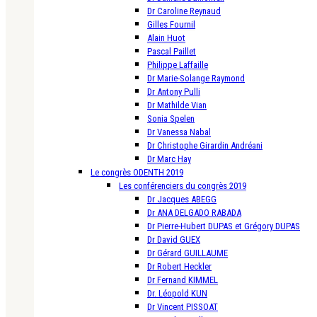
Dr Caroline Reynaud
Gilles Fournil
Alain Huot
Pascal Paillet
Philippe Laffaille
Dr Marie-Solange Raymond
Dr Antony Pulli
Dr Mathilde Vian
Sonia Spelen
Dr Vanessa Nabal
Dr Christophe Girardin Andréani
Dr Marc Hay
Le congrès ODENTH 2019
Les conférenciers du congrès 2019
Dr Jacques ABEGG
Dr ANA DELGADO RABADA
Dr Pierre-Hubert DUPAS et Grégory DUPAS
Dr David GUEX
Dr Gérard GUILLAUME
Dr Robert Heckler
Dr Fernand KIMMEL
Dr. Léopold KUN
Dr Vincent PISSOAT