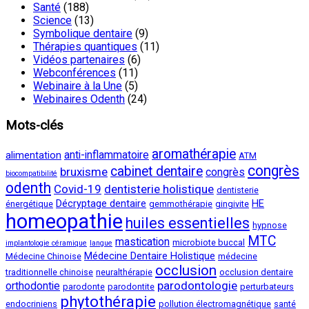
Santé
(188)
Science
(13)
Symbolique dentaire
(9)
Thérapies quantiques
(11)
Vidéos partenaires
(6)
Webconférences
(11)
Webinaire à la Une
(5)
Webinaires Odenth
(24)
Mots-clés
aromathérapie
anti-inflammatoire
alimentation
ATM
congrès
cabinet dentaire
bruxisme
congrès
biocompatibilité
odenth
Covid-19
dentisterie holistique
dentisterie
Décryptage dentaire
HE
énergétique
gemmothérapie
gingivite
homeopathie
huiles essentielles
hypnose
MTC
mastication
microbiote buccal
implantologie céramique
langue
Médecine Dentaire Holistique
Médecine Chinoise
médecine
occlusion
traditionnelle chinoise
neuralthérapie
occlusion dentaire
parodontologie
orthodontie
parodonte
parodontite
perturbateurs
phytothérapie
endocriniens
pollution électromagnétique
santé