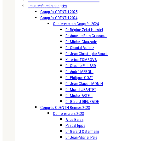
Les précédents congrès
Congrès ODENTH 2025
Congrès ODENTH 2024
Conférenciers Congrès 2024
Dr Régine Zekri-Hurstel
Dr Anne Le Bars-Crassous
Dr Michel Clauzade
Dr Chantal Vulliez
Dr Jean-Christophe Bourit
Katérina TOMSOVA
Dr Claude PILLARD
Dr André MERGUI
Dr Philippe COAT
Dr Jean-Claude MONIN
Dr Muriel JEANTET
Dr Michel ARTEIL
Dr Gérard DIEUZAIDE
Congrès ODENTH Rennes 2023
Conférenciers 2023
Alice Baras
Pascal Eppe
Dr Gérard Ostermann
Dr Jean-Michel Pelé