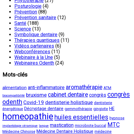
Phytothérapie
(27)
Posturologie
(4)
Prévention
(88)
Prévention sanitaire
(12)
Santé
(188)
Science
(13)
Symbolique dentaire
(9)
Thérapies quantiques
(11)
Vidéos partenaires
(6)
Webconférences
(11)
Webinaire à la Une
(5)
Webinaires Odenth
(24)
Mots-clés
aromathérapie
anti-inflammatoire
alimentation
ATM
congrès
cabinet dentaire
bruxisme
congrès
biocompatibilité
odenth
Covid-19
dentisterie holistique
dentisterie
Décryptage dentaire
HE
énergétique
gemmothérapie
gingivite
homeopathie
huiles essentielles
hypnose
MTC
mastication
microbiote buccal
implantologie céramique
langue
Médecine Dentaire Holistique
Médecine Chinoise
médecine