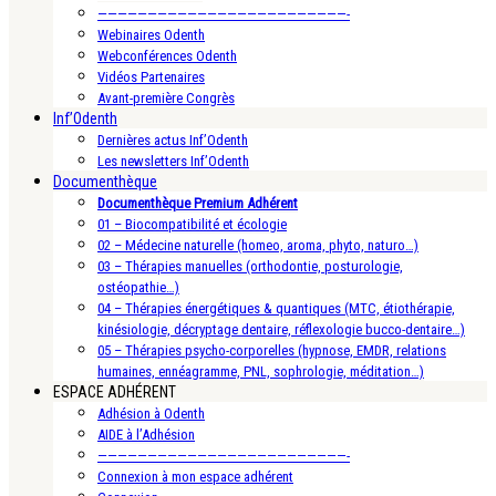
—————————————————————————-
Webinaires Odenth
Webconférences Odenth
Vidéos Partenaires
Avant-première Congrès
Inf’Odenth
Dernières actus Inf’Odenth
Les newsletters Inf’Odenth
Documenthèque
Documenthèque Premium Adhérent
01 – Biocompatibilité et écologie
02 – Médecine naturelle (homeo, aroma, phyto, naturo…)
03 – Thérapies manuelles (orthodontie, posturologie,
ostéopathie…)
04 – Thérapies énergétiques & quantiques (MTC, étiothérapie,
kinésiologie, décryptage dentaire, réflexologie bucco-dentaire…)
05 – Thérapies psycho-corporelles (hypnose, EMDR, relations
humaines, ennéagramme, PNL, sophrologie, méditation…)
ESPACE ADHÉRENT
Adhésion à Odenth
AIDE à l’Adhésion
—————————————————————————-
Connexion à mon espace adhérent