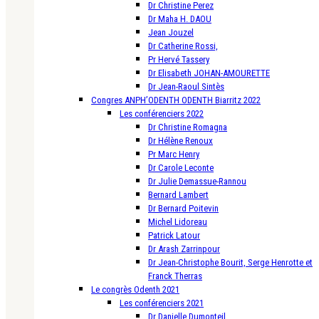
Dr Christine Perez
Dr Maha H. DAOU
Jean Jouzel
Dr Catherine Rossi,
Pr Hervé Tassery
Dr Elisabeth JOHAN-AMOURETTE
Dr Jean-Raoul Sintès
Congres ANPH’ODENTH ODENTH Biarritz 2022
Les conférenciers 2022
Dr Christine Romagna
Dr Hélène Renoux
Pr Marc Henry
Dr Carole Leconte
Dr Julie Demassue-Rannou
Bernard Lambert
Dr Bernard Poitevin
Michel Lidoreau
Patrick Latour
Dr Arash Zarrinpour
Dr Jean-Christophe Bourit, Serge Henrotte et
Franck Therras
Le congrès Odenth 2021
Les conférenciers 2021
Dr Danielle Dumonteil