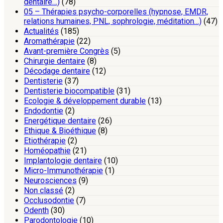
dentaire…)
(78)
05 – Thérapies psycho-corporelles (hypnose, EMDR,
relations humaines, PNL, sophrologie, méditation…)
(47)
Actualités
(185)
Aromathérapie
(22)
Avant-première Congrès
(5)
Chirurgie dentaire
(8)
Décodage dentaire
(12)
Dentisterie
(37)
Dentisterie biocompatible
(31)
Ecologie & développement durable
(13)
Endodontie
(2)
Energétique dentaire
(26)
Ethique & Bioéthique
(8)
Etiothérapie
(2)
Homéopathie
(21)
Implantologie dentaire
(10)
Micro-Immunothérapie
(1)
Neurosciences
(9)
Non classé
(2)
Occlusodontie
(7)
Odenth
(30)
Parodontologie
(10)