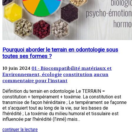
Pourquoi aborder le terrain en odontologie sous
toutes ses formes ?
10 juin 2024
01 - Biocompatibilité matériaux et
Environnement, écologie
constitution
aucun
commentaire pour l'instant
Définition du terrain en odontologie Le TERRAIN =
constitution + tempérament + toxémie. La constitution est
transmise de façon héréditaire ; Le tempérament se façonne
et s’acquiert tout au long de la vie, sur les bases de
l’hérédité ; La toxémie du milieu humoral et tissulaire est
influencée par l’hérédité (l’inné) mais...
continuer la lecture