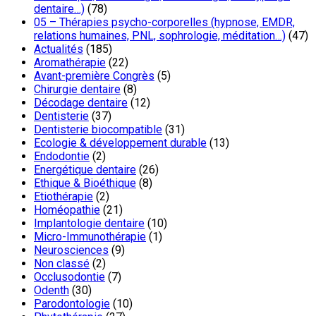
dentaire…)
(78)
05 – Thérapies psycho-corporelles (hypnose, EMDR,
relations humaines, PNL, sophrologie, méditation…)
(47)
Actualités
(185)
Aromathérapie
(22)
Avant-première Congrès
(5)
Chirurgie dentaire
(8)
Décodage dentaire
(12)
Dentisterie
(37)
Dentisterie biocompatible
(31)
Ecologie & développement durable
(13)
Endodontie
(2)
Energétique dentaire
(26)
Ethique & Bioéthique
(8)
Etiothérapie
(2)
Homéopathie
(21)
Implantologie dentaire
(10)
Micro-Immunothérapie
(1)
Neurosciences
(9)
Non classé
(2)
Occlusodontie
(7)
Odenth
(30)
Parodontologie
(10)