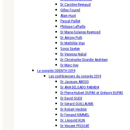
Dr Caroline Reynaud
Gilles Fournil
Alain Huot
Pascal Paillet
Philippe Laffaille
Dr Marie-Solange Raymond
Dr Antony Pulli
Dr Mathilde Vian
Sonia Spelen
Dr Vanessa Nabal
Dr Christophe Girardin Andréani
Dr Marc Hay
Le congrès ODENTH 2019
Les conférenciers du congrès 2019
Dr Jacques ABEGG
Dr ANA DELGADO RABADA
Dr Pierre-Hubert DUPAS et Grégory DUPAS
Dr David GUEX
Dr Gérard GUILLAUME
Dr Robert Heckler
Dr Fernand KIMMEL
Dr. Léopold KUN
Dr Vincent PISSOAT