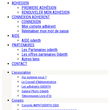
ADHESION
PREMIERE ADHÉSION
RENOUVELER MON ADHESION
CONNEXION ADHERENT
CONNEXION
Mon compte adhérent
Réinitialiser mon mot de passe
AIDE
AIDE odenth
PARTENAIRES
Les Partenaires odenth
Les offres partenaires Odenth
Autres liens
CONTACT
L’association
Qui sommes nous ?
Le Conseil d’Administration
Les adhérents ODENTH
Galerie Photo Odenth
Témoignages Livre d’Or
Congrès
Congrès ANPH’ODENTH 2026
—————————————————————————-