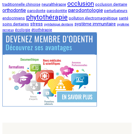
occlusion
traditionnelle chinoise
neuralthérapie
occlusion dentaire
parodontologie
orthodontie
parodonte
parodontite
perturbateurs
phytothérapie
endocriniens
pollution électromagnétique
santé
stress
système immunitaire
soins dentaires
symbolique dentaire
système
écologie
étiothérapie
nerveux