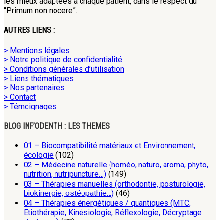
les mieux adaptées à chaque patient, dans le respect du
“Primum non nocere”.
AUTRES LIENS :
> Mentions légales
> Notre politique de confidentialité
> Conditions générales d’utilisation
> Liens thématiques
> Nos partenaires
> Contact
> Témoignages
BLOG INF’ODENTH : LES THEMES
01 – Biocompatibilité matériaux et Environnement,
écologie
(102)
02 – Médecine naturelle (homéo, naturo, aroma, phyto,
nutrition, nutripuncture…)
(149)
03 – Thérapies manuelles (orthodontie, posturologie,
biokinergie, ostéopathie…)
(46)
04 – Thérapies énergétiques / quantiques (MTC,
Etiothérapie, Kinésiologie, Réflexologie, Décryptage