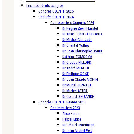
Les précédents congrès
Congrès ODENTH 2025
Congrès ODENTH 2024
Conférenciers Congrès 2024
Dr Régine Zekri-Hurstel
Dr Anne Le Bars-Crassous
Dr Michel Clauzade
Dr Chantal Vulliez
Dr Jean-Christophe Bourit
Katérina TOMSOVA
Dr Claude PILLARD
Dr André MERGUI
Dr Philippe COAT
Dr Jean-Claude MONIN
Dr Muriel JEANTET
Dr Michel ARTEIL
Dr Gérard DIEUZAIDE
Congrès ODENTH Rennes 2023
Conférenciers 2023
Alice Baras
Pascal Eppe
Dr Gérard Ostermann
Dr Jean-Michel Pelé