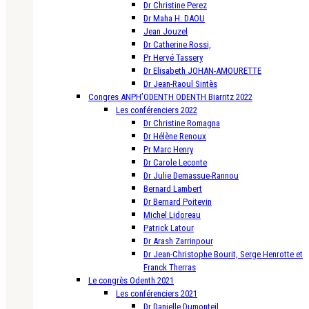
Dr Christine Perez
Dr Maha H. DAOU
Jean Jouzel
Dr Catherine Rossi,
Pr Hervé Tassery
Dr Elisabeth JOHAN-AMOURETTE
Dr Jean-Raoul Sintès
Congres ANPH’ODENTH ODENTH Biarritz 2022
Les conférenciers 2022
Dr Christine Romagna
Dr Hélène Renoux
Pr Marc Henry
Dr Carole Leconte
Dr Julie Demassue-Rannou
Bernard Lambert
Dr Bernard Poitevin
Michel Lidoreau
Patrick Latour
Dr Arash Zarrinpour
Dr Jean-Christophe Bourit, Serge Henrotte et
Franck Therras
Le congrès Odenth 2021
Les conférenciers 2021
Dr Danielle Dumonteil