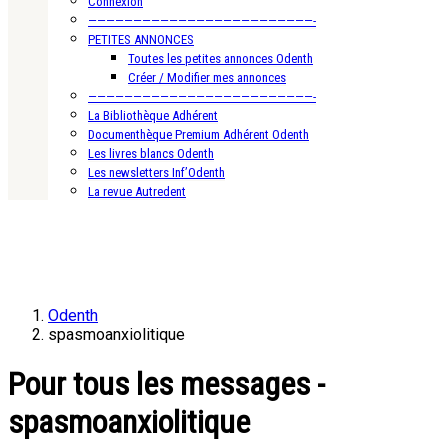
Connexion
—————————————————————————-
PETITES ANNONCES
Toutes les petites annonces Odenth
Créer / Modifier mes annonces
—————————————————————————-
La Bibliothèque Adhérent
Documenthèque Premium Adhérent Odenth
Les livres blancs Odenth
Les newsletters Inf’Odenth
La revue Autredent
Odenth
spasmoanxiolitique
Pour tous les messages -
spasmoanxiolitique