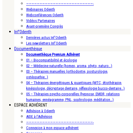
—————————————————————————-
Webinaires Odenth
Webconférences Odenth
Vidéos Partenaires
Avant-première Congrès
Inf’Odenth
Dernières actus Inf’Odenth
Les newsletters Inf’Odenth
Documenthèque
Documenthèque Premium Adhérent
01 – Biocompatibilité et écologie
02 – Médecine naturelle (homeo, aroma, phyto, naturo…)
03 – Thérapies manuelles (orthodontie, posturologie,
ostéopathie…)
04 – Thérapies énergétiques & quantiques (MTC, étiothérapie,
kinésiologie, décryptage dentaire, réflexologie bucco-dentaire…)
05 – Thérapies psycho-corporelles (hypnose, EMDR, relations
humaines, ennéagramme, PNL, sophrologie, méditation…)
ESPACE ADHÉRENT
Adhésion à Odenth
AIDE à l’Adhésion
—————————————————————————-
Connexion à mon espace adhérent