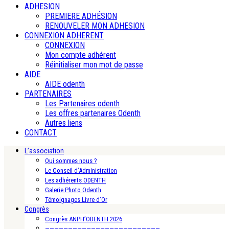
ADHESION
PREMIERE ADHÉSION
RENOUVELER MON ADHESION
CONNEXION ADHERENT
CONNEXION
Mon compte adhérent
Réinitialiser mon mot de passe
AIDE
AIDE odenth
PARTENAIRES
Les Partenaires odenth
Les offres partenaires Odenth
Autres liens
CONTACT
L’association
Qui sommes nous ?
Le Conseil d’Administration
Les adhérents ODENTH
Galerie Photo Odenth
Témoignages Livre d’Or
Congrès
Congrès ANPH’ODENTH 2026
—————————————————————————-