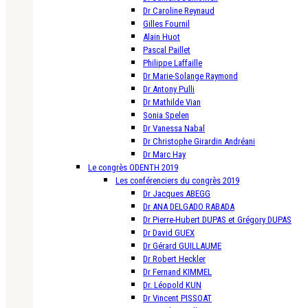
Dr Caroline Reynaud
Gilles Fournil
Alain Huot
Pascal Paillet
Philippe Laffaille
Dr Marie-Solange Raymond
Dr Antony Pulli
Dr Mathilde Vian
Sonia Spelen
Dr Vanessa Nabal
Dr Christophe Girardin Andréani
Dr Marc Hay
Le congrès ODENTH 2019
Les conférenciers du congrès 2019
Dr Jacques ABEGG
Dr ANA DELGADO RABADA
Dr Pierre-Hubert DUPAS et Grégory DUPAS
Dr David GUEX
Dr Gérard GUILLAUME
Dr Robert Heckler
Dr Fernand KIMMEL
Dr. Léopold KUN
Dr Vincent PISSOAT