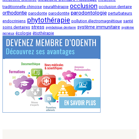
occlusion
traditionnelle chinoise
neuralthérapie
occlusion dentaire
parodontologie
orthodontie
parodonte
parodontite
perturbateurs
phytothérapie
endocriniens
pollution électromagnétique
santé
stress
système immunitaire
soins dentaires
symbolique dentaire
système
écologie
étiothérapie
nerveux