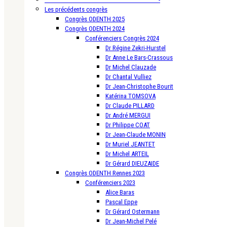
Les précédents congrès
Congrès ODENTH 2025
Congrès ODENTH 2024
Conférenciers Congrès 2024
Dr Régine Zekri-Hurstel
Dr Anne Le Bars-Crassous
Dr Michel Clauzade
Dr Chantal Vulliez
Dr Jean-Christophe Bourit
Katérina TOMSOVA
Dr Claude PILLARD
Dr André MERGUI
Dr Philippe COAT
Dr Jean-Claude MONIN
Dr Muriel JEANTET
Dr Michel ARTEIL
Dr Gérard DIEUZAIDE
Congrès ODENTH Rennes 2023
Conférenciers 2023
Alice Baras
Pascal Eppe
Dr Gérard Ostermann
Dr Jean-Michel Pelé