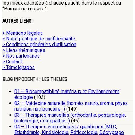
les mieux adaptées à chaque patient, dans le respect du
“Primum non nocere”.
AUTRES LIENS :
> Mentions légales
> Notre politique de confidentialité
> Conditions générales d’utilisation
> Liens thématiques
> Nos partenaires
> Contact
> Témoignages
BLOG INF’ODENTH : LES THEMES
01 – Biocompatibilité matériaux et Environnement,
écologie
(102)
02 – Médecine naturelle (homéo, naturo, aroma, phyto,
nutrition, nutripuncture…)
(149)
03 – Thérapies manuelles (orthodontie, posturologie,
biokinergie, ostéopathie…)
(46)
04 – Thérapies énergétiques / quantiques (MTC,
Etiothérapie, Kinésiologie, Réflexologie, Décryptage