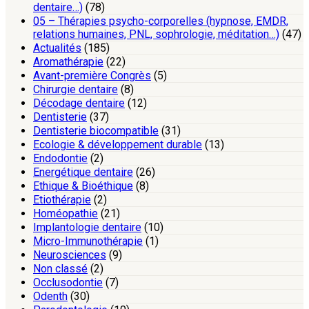
dentaire…)
(78)
05 – Thérapies psycho-corporelles (hypnose, EMDR,
relations humaines, PNL, sophrologie, méditation…)
(47)
Actualités
(185)
Aromathérapie
(22)
Avant-première Congrès
(5)
Chirurgie dentaire
(8)
Décodage dentaire
(12)
Dentisterie
(37)
Dentisterie biocompatible
(31)
Ecologie & développement durable
(13)
Endodontie
(2)
Energétique dentaire
(26)
Ethique & Bioéthique
(8)
Etiothérapie
(2)
Homéopathie
(21)
Implantologie dentaire
(10)
Micro-Immunothérapie
(1)
Neurosciences
(9)
Non classé
(2)
Occlusodontie
(7)
Odenth
(30)