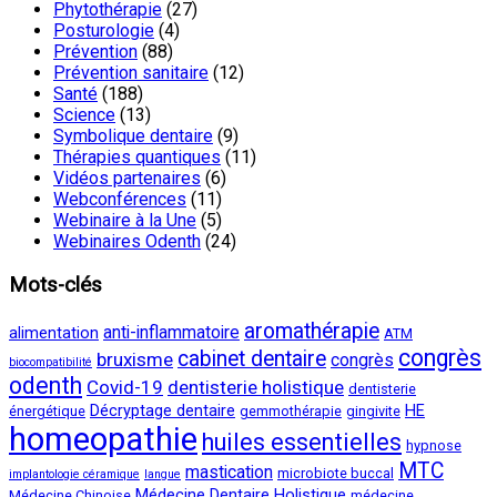
Phytothérapie
(27)
Posturologie
(4)
Prévention
(88)
Prévention sanitaire
(12)
Santé
(188)
Science
(13)
Symbolique dentaire
(9)
Thérapies quantiques
(11)
Vidéos partenaires
(6)
Webconférences
(11)
Webinaire à la Une
(5)
Webinaires Odenth
(24)
Mots-clés
aromathérapie
anti-inflammatoire
alimentation
ATM
congrès
cabinet dentaire
bruxisme
congrès
biocompatibilité
odenth
Covid-19
dentisterie holistique
dentisterie
Décryptage dentaire
HE
énergétique
gemmothérapie
gingivite
homeopathie
huiles essentielles
hypnose
MTC
mastication
microbiote buccal
implantologie céramique
langue
Médecine Dentaire Holistique
Médecine Chinoise
médecine