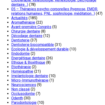
Etiothérapie, Kinésiologie, Réflexologie, Décryptage
dentaire…)
(78)
05 – Thérapies psycho-corporelles (hypnose, EMDR,
relations humaines, PNL, sophrologie, méditation…)
(47)
Actualités
(185)
Aromathérapie
(22)
Avant-première Congrès
(5)
Chirurgie dentaire
(8)
Décodage dentaire
(12)
Dentisterie
(37)
Dentisterie biocompatible
(31)
Ecologie & développement durable
(13)
Endodontie
(2)
Energétique dentaire
(26)
Ethique & Bioéthique
(8)
Etiothérapie
(2)
Homéopathie
(21)
Implantologie dentaire
(10)
Micro-Immunothérapie
(1)
Neurosciences
(9)
Non classé
(2)
Occlusodontie
(7)
Odenth
(30)
Parodontologie
(10)