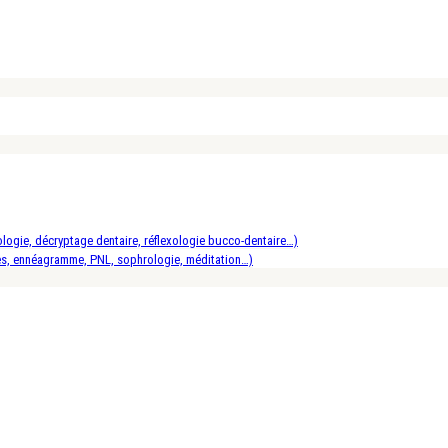
logie, décryptage dentaire, réflexologie bucco-dentaire…)
es, ennéagramme, PNL, sophrologie, méditation…)