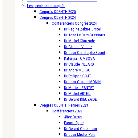
Les précédents congrès
Congrès ODENTH 2025
Congrès ODENTH 2024
Conférenciers Congrès 2024
Dr Régine Zekri-Hurstel
Dr Anne Le Bars-Crassous
Dr Michel Clauzade
Dr Chantal Vulliez
Dr Jean-Christophe Bourit
Katérina TOMSOVA
Dr Claude PILLARD
Dr André MERGUI
Dr Philippe COAT
Dr Jean-Claude MONIN
Dr Muriel JEANTET
Dr Michel ARTEIL
Dr Gérard DIEUZAIDE
Congrès ODENTH Rennes 2023
Conférenciers 2023
Alice Baras
Pascal Eppe
Dr Gérard Ostermann
Dr Jean-Michel Pelé