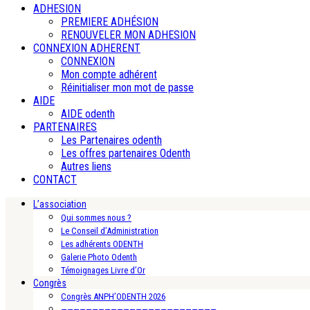
ADHESION
PREMIERE ADHÉSION
RENOUVELER MON ADHESION
CONNEXION ADHERENT
CONNEXION
Mon compte adhérent
Réinitialiser mon mot de passe
AIDE
AIDE odenth
PARTENAIRES
Les Partenaires odenth
Les offres partenaires Odenth
Autres liens
CONTACT
L’association
Qui sommes nous ?
Le Conseil d’Administration
Les adhérents ODENTH
Galerie Photo Odenth
Témoignages Livre d’Or
Congrès
Congrès ANPH’ODENTH 2026
—————————————————————————-