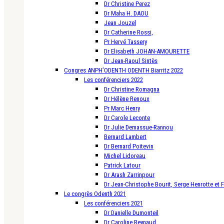
Dr Christine Perez
Dr Maha H. DAOU
Jean Jouzel
Dr Catherine Rossi,
Pr Hervé Tassery
Dr Elisabeth JOHAN-AMOURETTE
Dr Jean-Raoul Sintès
Congres ANPH’ODENTH ODENTH Biarritz 2022
Les conférenciers 2022
Dr Christine Romagna
Dr Hélène Renoux
Pr Marc Henry
Dr Carole Leconte
Dr Julie Demassue-Rannou
Bernard Lambert
Dr Bernard Poitevin
Michel Lidoreau
Patrick Latour
Dr Arash Zarrinpour
Dr Jean-Christophe Bourit, Serge Henrotte et 
Le congrès Odenth 2021
Les conférenciers 2021
Dr Danielle Dumonteil
Dr Caroline Reynaud