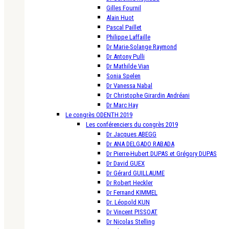
Gilles Fournil
Alain Huot
Pascal Paillet
Philippe Laffaille
Dr Marie-Solange Raymond
Dr Antony Pulli
Dr Mathilde Vian
Sonia Spelen
Dr Vanessa Nabal
Dr Christophe Girardin Andréani
Dr Marc Hay
Le congrès ODENTH 2019
Les conférenciers du congrès 2019
Dr Jacques ABEGG
Dr ANA DELGADO RABADA
Dr Pierre-Hubert DUPAS et Grégory DUPAS
Dr David GUEX
Dr Gérard GUILLAUME
Dr Robert Heckler
Dr Fernand KIMMEL
Dr. Léopold KUN
Dr Vincent PISSOAT
Dr Nicolas Stelling