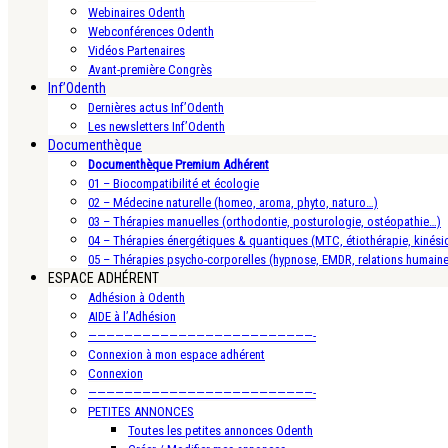
Webinaires Odenth
Webconférences Odenth
Vidéos Partenaires
Avant-première Congrès
Inf’Odenth
Dernières actus Inf’Odenth
Les newsletters Inf’Odenth
Documenthèque
Documenthèque Premium Adhérent
01 – Biocompatibilité et écologie
02 – Médecine naturelle (homeo, aroma, phyto, naturo…)
03 – Thérapies manuelles (orthodontie, posturologie, ostéopathie…)
04 – Thérapies énergétiques & quantiques (MTC, étiothérapie, kinésio
05 – Thérapies psycho-corporelles (hypnose, EMDR, relations humain
ESPACE ADHÉRENT
Adhésion à Odenth
AIDE à l’Adhésion
—————————————————————————-
Connexion à mon espace adhérent
Connexion
—————————————————————————-
PETITES ANNONCES
Toutes les petites annonces Odenth