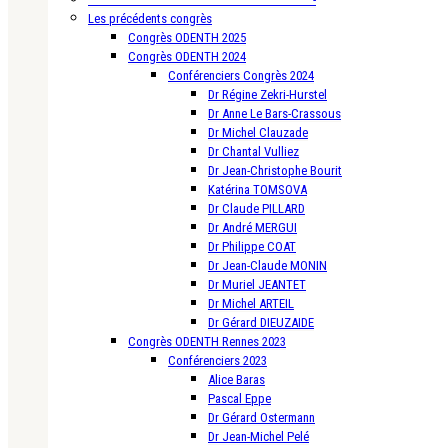
Les précédents congrès
Congrès ODENTH 2025
Congrès ODENTH 2024
Conférenciers Congrès 2024
Dr Régine Zekri-Hurstel
Dr Anne Le Bars-Crassous
Dr Michel Clauzade
Dr Chantal Vulliez
Dr Jean-Christophe Bourit
Katérina TOMSOVA
Dr Claude PILLARD
Dr André MERGUI
Dr Philippe COAT
Dr Jean-Claude MONIN
Dr Muriel JEANTET
Dr Michel ARTEIL
Dr Gérard DIEUZAIDE
Congrès ODENTH Rennes 2023
Conférenciers 2023
Alice Baras
Pascal Eppe
Dr Gérard Ostermann
Dr Jean-Michel Pelé