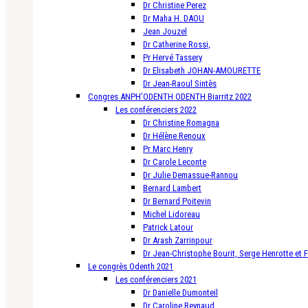
Dr Christine Perez
Dr Maha H. DAOU
Jean Jouzel
Dr Catherine Rossi,
Pr Hervé Tassery
Dr Elisabeth JOHAN-AMOURETTE
Dr Jean-Raoul Sintès
Congres ANPH’ODENTH ODENTH Biarritz 2022
Les conférenciers 2022
Dr Christine Romagna
Dr Hélène Renoux
Pr Marc Henry
Dr Carole Leconte
Dr Julie Demassue-Rannou
Bernard Lambert
Dr Bernard Poitevin
Michel Lidoreau
Patrick Latour
Dr Arash Zarrinpour
Dr Jean-Christophe Bourit, Serge Henrotte et 
Le congrès Odenth 2021
Les conférenciers 2021
Dr Danielle Dumonteil
Dr Caroline Reynaud