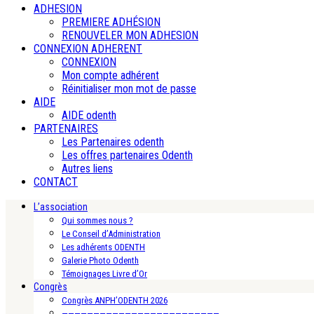
ADHESION
PREMIERE ADHÉSION
RENOUVELER MON ADHESION
CONNEXION ADHERENT
CONNEXION
Mon compte adhérent
Réinitialiser mon mot de passe
AIDE
AIDE odenth
PARTENAIRES
Les Partenaires odenth
Les offres partenaires Odenth
Autres liens
CONTACT
L’association
Qui sommes nous ?
Le Conseil d’Administration
Les adhérents ODENTH
Galerie Photo Odenth
Témoignages Livre d’Or
Congrès
Congrès ANPH’ODENTH 2026
—————————————————————————-