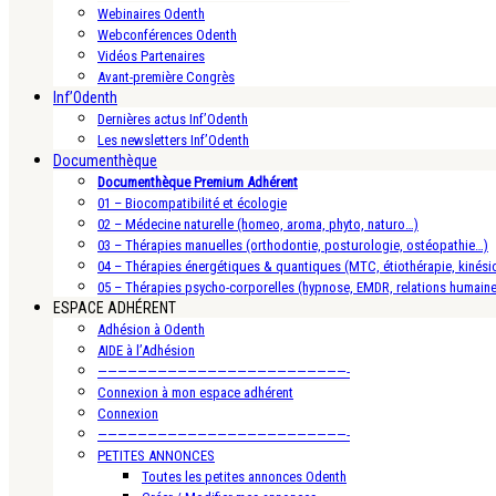
Webinaires Odenth
Webconférences Odenth
Vidéos Partenaires
Avant-première Congrès
Inf’Odenth
Dernières actus Inf’Odenth
Les newsletters Inf’Odenth
Documenthèque
Documenthèque Premium Adhérent
01 – Biocompatibilité et écologie
02 – Médecine naturelle (homeo, aroma, phyto, naturo…)
03 – Thérapies manuelles (orthodontie, posturologie, ostéopathie…)
04 – Thérapies énergétiques & quantiques (MTC, étiothérapie, kinésio
05 – Thérapies psycho-corporelles (hypnose, EMDR, relations humain
ESPACE ADHÉRENT
Adhésion à Odenth
AIDE à l’Adhésion
—————————————————————————-
Connexion à mon espace adhérent
Connexion
—————————————————————————-
PETITES ANNONCES
Toutes les petites annonces Odenth