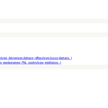
logie, décryptage dentaire, réflexologie bucco-dentaire…)
es, ennéagramme, PNL, sophrologie, méditation…)