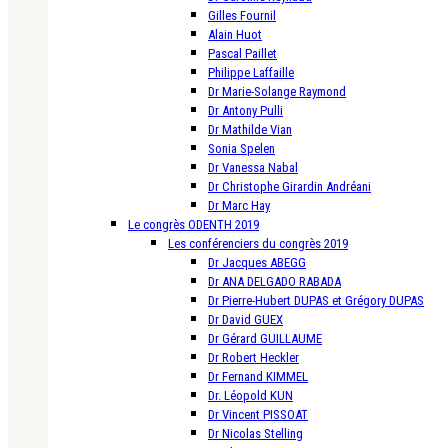
Gilles Fournil
Alain Huot
Pascal Paillet
Philippe Laffaille
Dr Marie-Solange Raymond
Dr Antony Pulli
Dr Mathilde Vian
Sonia Spelen
Dr Vanessa Nabal
Dr Christophe Girardin Andréani
Dr Marc Hay
Le congrès ODENTH 2019
Les conférenciers du congrès 2019
Dr Jacques ABEGG
Dr ANA DELGADO RABADA
Dr Pierre-Hubert DUPAS et Grégory DUPAS
Dr David GUEX
Dr Gérard GUILLAUME
Dr Robert Heckler
Dr Fernand KIMMEL
Dr. Léopold KUN
Dr Vincent PISSOAT
Dr Nicolas Stelling