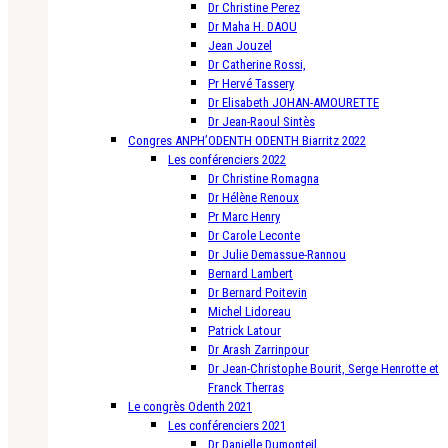
Dr Christine Perez
Dr Maha H. DAOU
Jean Jouzel
Dr Catherine Rossi,
Pr Hervé Tassery
Dr Elisabeth JOHAN-AMOURETTE
Dr Jean-Raoul Sintès
Congres ANPH’ODENTH ODENTH Biarritz 2022
Les conférenciers 2022
Dr Christine Romagna
Dr Hélène Renoux
Pr Marc Henry
Dr Carole Leconte
Dr Julie Demassue-Rannou
Bernard Lambert
Dr Bernard Poitevin
Michel Lidoreau
Patrick Latour
Dr Arash Zarrinpour
Dr Jean-Christophe Bourit, Serge Henrotte et
Franck Therras
Le congrès Odenth 2021
Les conférenciers 2021
Dr Danielle Dumonteil