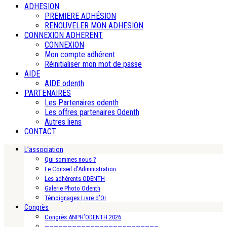
ADHESION
PREMIERE ADHÉSION
RENOUVELER MON ADHESION
CONNEXION ADHERENT
CONNEXION
Mon compte adhérent
Réinitialiser mon mot de passe
AIDE
AIDE odenth
PARTENAIRES
Les Partenaires odenth
Les offres partenaires Odenth
Autres liens
CONTACT
L’association
Qui sommes nous ?
Le Conseil d’Administration
Les adhérents ODENTH
Galerie Photo Odenth
Témoignages Livre d’Or
Congrès
Congrès ANPH’ODENTH 2026
—————————————————————————-