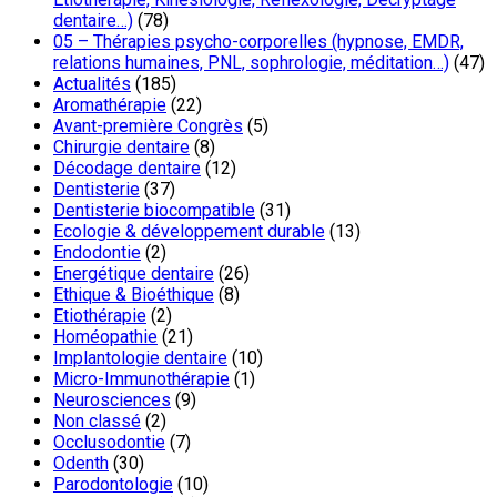
dentaire…)
(78)
05 – Thérapies psycho-corporelles (hypnose, EMDR,
relations humaines, PNL, sophrologie, méditation…)
(47)
Actualités
(185)
Aromathérapie
(22)
Avant-première Congrès
(5)
Chirurgie dentaire
(8)
Décodage dentaire
(12)
Dentisterie
(37)
Dentisterie biocompatible
(31)
Ecologie & développement durable
(13)
Endodontie
(2)
Energétique dentaire
(26)
Ethique & Bioéthique
(8)
Etiothérapie
(2)
Homéopathie
(21)
Implantologie dentaire
(10)
Micro-Immunothérapie
(1)
Neurosciences
(9)
Non classé
(2)
Occlusodontie
(7)
Odenth
(30)
Parodontologie
(10)