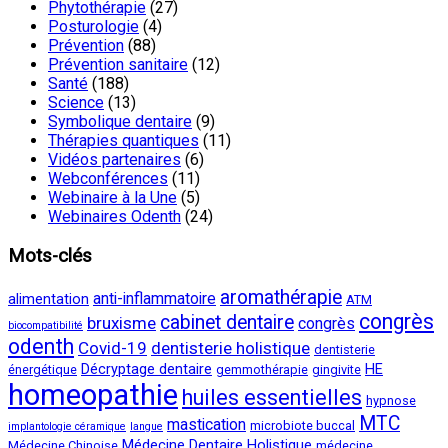
Phytothérapie
(27)
Posturologie
(4)
Prévention
(88)
Prévention sanitaire
(12)
Santé
(188)
Science
(13)
Symbolique dentaire
(9)
Thérapies quantiques
(11)
Vidéos partenaires
(6)
Webconférences
(11)
Webinaire à la Une
(5)
Webinaires Odenth
(24)
Mots-clés
aromathérapie
anti-inflammatoire
alimentation
ATM
congrès
cabinet dentaire
bruxisme
congrès
biocompatibilité
odenth
Covid-19
dentisterie holistique
dentisterie
Décryptage dentaire
HE
énergétique
gemmothérapie
gingivite
homeopathie
huiles essentielles
hypnose
MTC
mastication
microbiote buccal
implantologie céramique
langue
Médecine Dentaire Holistique
Médecine Chinoise
médecine