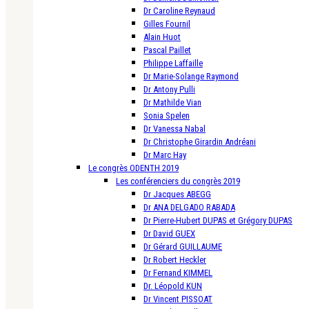
Dr Caroline Reynaud
Gilles Fournil
Alain Huot
Pascal Paillet
Philippe Laffaille
Dr Marie-Solange Raymond
Dr Antony Pulli
Dr Mathilde Vian
Sonia Spelen
Dr Vanessa Nabal
Dr Christophe Girardin Andréani
Dr Marc Hay
Le congrès ODENTH 2019
Les conférenciers du congrès 2019
Dr Jacques ABEGG
Dr ANA DELGADO RABADA
Dr Pierre-Hubert DUPAS et Grégory DUPAS
Dr David GUEX
Dr Gérard GUILLAUME
Dr Robert Heckler
Dr Fernand KIMMEL
Dr. Léopold KUN
Dr Vincent PISSOAT