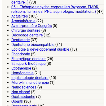
dentaire…)
(78)
05 – Thérapies psycho-corporelles (hypnose, EMDR,
relations humaines, PNL, sophrologie, méditation…)
(47)
Actualités
(185)
Aromathérapie
(22)
Avant-première Congrès
(5)
Chirurgie dentaire
(8)
Décodage dentaire
(12)
Dentisterie
(37)
Dentisterie biocompatible
(31)
Ecologie & développement durable
(13)
Endodontie
(2)
Energétique dentaire
(26)
Ethique & Bioéthique
(8)
Etiothérapie
(2)
Homéopathie
(21)
Implantologie dentaire
(10)
Micro-Immunothérapie
(1)
Neurosciences
(9)
Non classé
(2)
Occlusodontie
(7)
Odenth
(30)