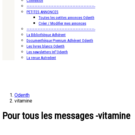
Connexion
—————————————————————————-
PETITES ANNONCES
Toutes les petites annonces Odenth
Créer / Modifier mes annonces
—————————————————————————-
La Bibliothèque Adhérent
Documenthèque Premium Adhérent Odenth
Les livres blancs Odenth
Les newsletters Inf’Odenth
La revue Autredent
Odenth
vitamine
Pour tous les messages -vitamine