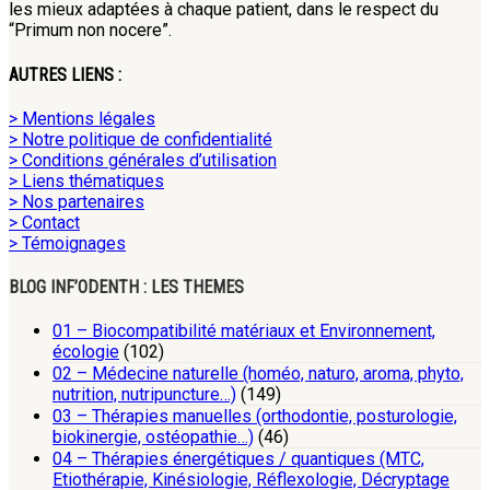
les mieux adaptées à chaque patient, dans le respect du
“Primum non nocere”.
AUTRES LIENS :
> Mentions légales
> Notre politique de confidentialité
> Conditions générales d’utilisation
> Liens thématiques
> Nos partenaires
> Contact
> Témoignages
BLOG INF’ODENTH : LES THEMES
01 – Biocompatibilité matériaux et Environnement,
écologie
(102)
02 – Médecine naturelle (homéo, naturo, aroma, phyto,
nutrition, nutripuncture…)
(149)
03 – Thérapies manuelles (orthodontie, posturologie,
biokinergie, ostéopathie…)
(46)
04 – Thérapies énergétiques / quantiques (MTC,
Etiothérapie, Kinésiologie, Réflexologie, Décryptage