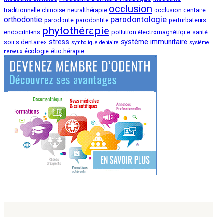
occlusion
traditionnelle chinoise
neuralthérapie
occlusion dentaire
parodontologie
orthodontie
parodonte
parodontite
perturbateurs
phytothérapie
endocriniens
pollution électromagnétique
santé
stress
système immunitaire
soins dentaires
symbolique dentaire
système
écologie
étiothérapie
nerveux