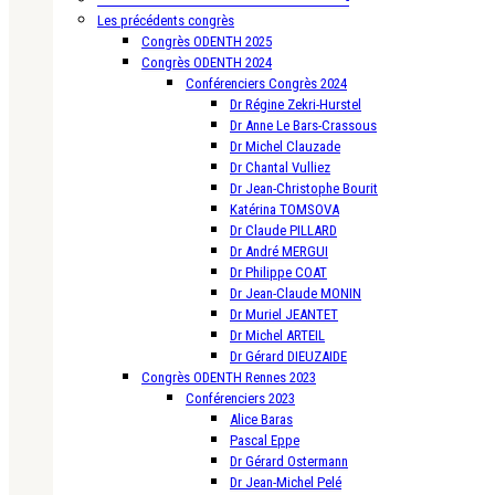
Les précédents congrès
Congrès ODENTH 2025
Congrès ODENTH 2024
Conférenciers Congrès 2024
Dr Régine Zekri-Hurstel
Dr Anne Le Bars-Crassous
Dr Michel Clauzade
Dr Chantal Vulliez
Dr Jean-Christophe Bourit
Katérina TOMSOVA
Dr Claude PILLARD
Dr André MERGUI
Dr Philippe COAT
Dr Jean-Claude MONIN
Dr Muriel JEANTET
Dr Michel ARTEIL
Dr Gérard DIEUZAIDE
Congrès ODENTH Rennes 2023
Conférenciers 2023
Alice Baras
Pascal Eppe
Dr Gérard Ostermann
Dr Jean-Michel Pelé