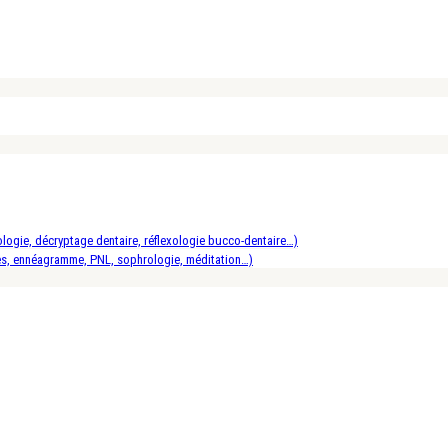
logie, décryptage dentaire, réflexologie bucco-dentaire…)
es, ennéagramme, PNL, sophrologie, méditation…)