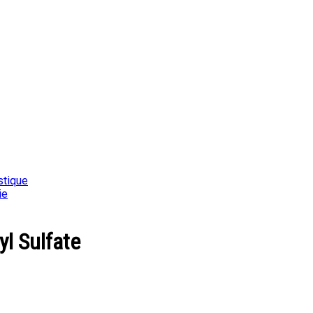
stique
ie
yl Sulfate