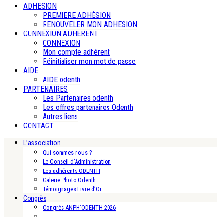
ADHESION
PREMIERE ADHÉSION
RENOUVELER MON ADHESION
CONNEXION ADHERENT
CONNEXION
Mon compte adhérent
Réinitialiser mon mot de passe
AIDE
AIDE odenth
PARTENAIRES
Les Partenaires odenth
Les offres partenaires Odenth
Autres liens
CONTACT
L’association
Qui sommes nous ?
Le Conseil d’Administration
Les adhérents ODENTH
Galerie Photo Odenth
Témoignages Livre d’Or
Congrès
Congrès ANPH’ODENTH 2026
—————————————————————————-